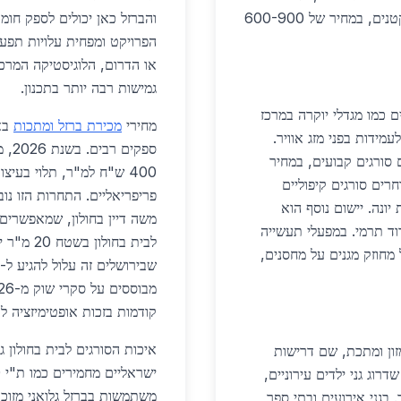
סורגים נשלפים פופולריים בקרב משפחות עם ילדים קטנים, במחיר של 600-900
הפרויקט ומפחית עלויות תפעו
גמישות רבה יותר בתכנון.
 כמו מגדלי יוקרה במרכז
מחירי
מכירת ברזל ומתכות
באז
ידות בפני מזג אוויר.
ולל 500 יחידות דיור עם סורגים קבועים, במחיר
 בוחרים סורגים קיפוליים
פריפריאליים. התחרות הזו נו
יונה. יישום נוסף הוא
משה דיין בחולון, שמאפשרים 
וד תרמי. במפעלי תעשייה
מחוזק מגנים על מחסנים,
קודמות בזכות אופטימיזציה לו
איכות הסורגים לבית בחולון 
ון ומתכת, שם דרישות
רוג גני ילדים עירוניים,
משתמשות בברזל גלואני מזוכ
במחיר 400 שקלים למטר. בגני אירועים ובתי ספר,