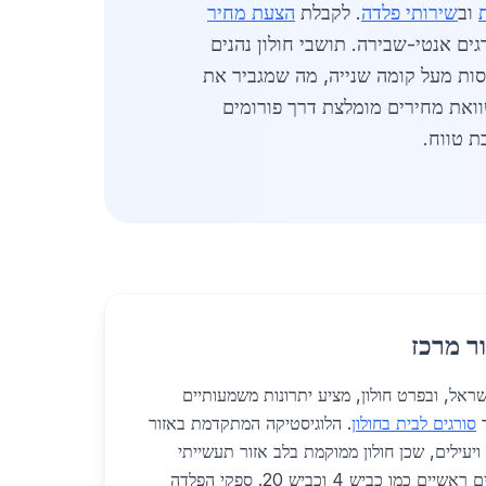
וב
שירותי פלדה
. לקבלת
הצעת מחיר
עד סוף 2026, עם דגש על חדשנות כמו סורגים אנטי-שבירה. תושבי חולון נהנים
סות מעל קומה שנייה, מה שמגביר את
יישנים לזיהוי תנועה, במחירים של 1,800 שקלים למטר. השוואת מחירים מומלצת דרך פורומים
 טווח.
ר מרכז
מרכז בישראל, ובפרט חולון, מציע יתרונות משמעותיים
ר
סורגים לבית בחולון
. הלוגיסטיקה המתקדמת באזור
יעילים, שכן חולון ממוקמת בלב אזור תעשייתי
מפותח עם גישה נוחה לכבישים ראשיים כמו כביש 4 וכביש 20. ספקי הפלדה