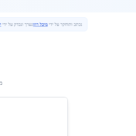
נכתב ותוחקר על ידי
מיכל רוזן
נערך ונבדק על ידי
י
מ