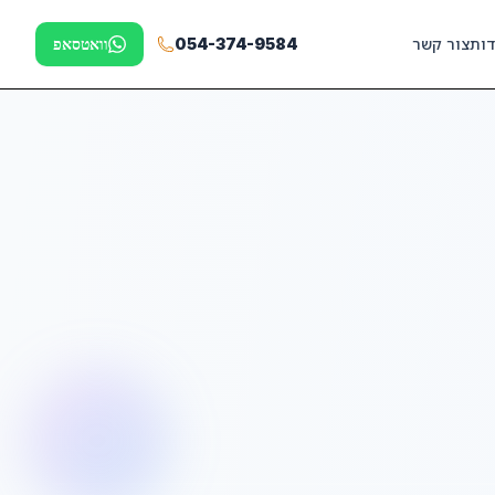
דות
צור קשר
054-374-9584
וואטסאפ