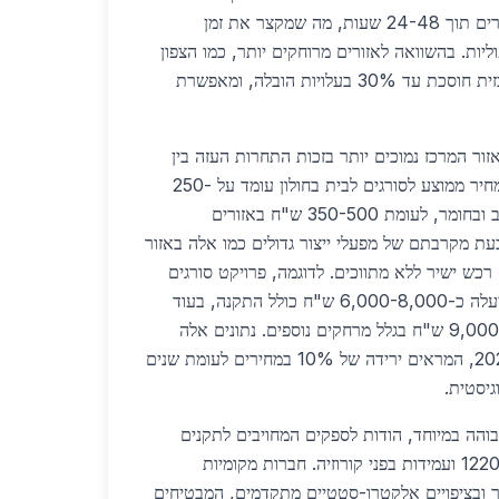
והברזל כאן יכולים לספק חומרים תוך 24-48 שעות, מה שמקצר את זמן
ליות. בהשוואה לאזורים מרוחקים יותר, כמו הצפון
או הדרום, הלוגיסטיקה המרכזית חוסכת עד 30% בעלויות הובלה, ומאפשרת
ור המרכז נמוכים יותר בזכות התחרות העזה בין
ספקים רבים. בשנת 2026, מחיר ממוצע לסורגים לבית בחולון עומד על 250-
400 ש"ח למ"ר, תלוי בעיצוב ובחומר, לעומת 350-500 ש"ח באזורים
בעת מקרבתם של מפעלי ייצור גדולים כמו אלה באזור
רכש ישיר ללא מתווכים. לדוגמה, פרויקט סורגים
לבית בחולון בשטח 20 מ"ר יעלה כ-6,000-8,000 ש"ח כולל התקנה, בעוד
שבירושלים זה עלול להגיע ל-9,000 ש"ח בגלל מרחקים נוספים. נתונים אלה
מבוססים על סקרי שוק מ-2026, המראים ירידה של 10% במחירים לעומת שנים
גיסטית.
גבוהה במיוחד, הודות לספקים המחויבים לתקנים
ישראליים מחמירים כמו ת"י 1220 ועמידות בפני קורוזיה. חברות מקומיות
ך ובציפויים אלקטרו-סטטיים מתקדמים, המבטיחים