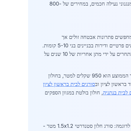
חולון" ו"פלדה מרכז", המספקות התקנה מהירה תוך 48 שעות. בנוסף, יבואנים מציעים סורגים מתקדמים עם מנגנוני נעילה חכמים, במחירים של 800-
מחפשים פתרונות אבטחה זולים אך
איכותיים. על פי נתוני לשכת התעשייה הישראלית לשנת 2026, 70% מהבקשות להתקנת סורגים מגיעות מבתים פרטיים ודירות בבניינים בני 5-10 קומות.
מגמה בולטת היא מעבר לסורגים שקופים מאלומיניום, המהווים 30% מהשוק, בשל עיצובם המודרני. ספקים מתחרים על ידי מתן אחריות של 10 שנים על
המחיר הממוצע הוא 950 שקלים למטר, בחולון
 בראשון לציון וב
סורגים לבית בראשון לציון
 לבית בנתניה
, חולון בולטת במגוון הספקים
ספקים מרכזיים מציעים מבצעים מיוחדים לשנת 2026, כגון הנחה של 15% על הזמנות מעל 10 מטרים. מחיר לדוגמה: סורג חלון סטנדרטי 1.5x1.2 מטר -