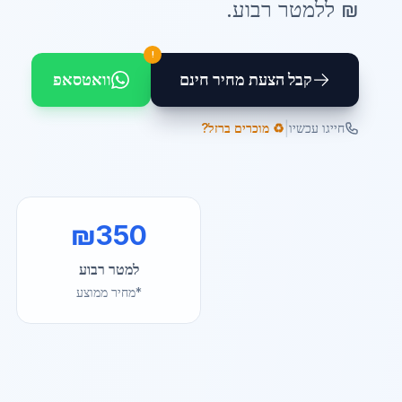
₪ ל
למטר רבוע
.
!
קבל הצעת מחיר חינם
וואטסאפ
|
חייגו עכשיו
♻️ מוכרים ברזל?
₪
350
למטר רבוע
*מחיר ממוצע