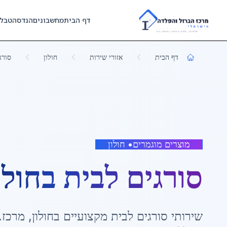
Skip to main content
דף הבית
מחשבונים
הנדסה
טבל
דף הבית
אזורי שירות
חולון
סורג
מוצרים מוגמרים
•
חולון
סורגים לבית
ב
חולו
שירותי
סורגים לבית
מקצועיים ב
חולון
,
מרכז
.