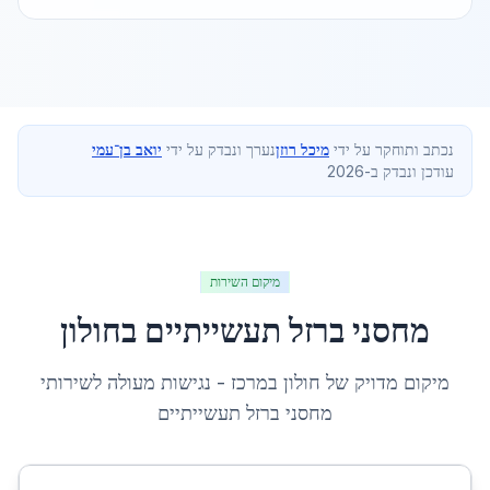
נכתב ותוחקר על ידי
מיכל רוזן
נערך ונבדק על ידי
יואב בן־עמי
עודכן ונבדק ב-2026
מיקום השירות
מחסני ברזל תעשייתיים
ב
חולון
מיקום מדויק של
חולון
ב
מרכז
- נגישות מעולה לשירותי
מחסני ברזל תעשייתיים