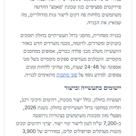
פרויקטים ספציפיים כגון שכונת 'פאמצ' החדשה
משתמשים בלוחות פח דקים לייצור גגות מודולריים, מה
שמאיץ את הבנייה.
בבנייה מסחרית, מחסני ברזל תעשייתיים בחולון תומכים
בקניונים ומשרדים. לדוגמה, מבנה משרדים חדש באזור
התעשייה משלב מבני פלדה כבדים, אסופים ממחסנים
מקומיים. הקבלנים מעדיפים ספקים מקומיים בשל זמני
אספקה של 24-48 שעות, מה שחיוני ללוחות זמנים
צפופים. למידע נוסף על
סוגי מתכות
מתאימים לבנייה.
יישומים בתעשייה ובייצור
תעשיות בחולון, כולל ייצור מכונות, רהיטים ורכיבי רכב,
תלויות במחסני ברזל תעשייתיים בחולון. בשנת 2026,
מפעלי מזון ומכונות משתמשים בצינורות נירוסטה
ב-7,200 ש"ח לטון לייצור קווי ייצור. יצרני רהיטים קונים
מוטות מעוקלים ופרופילים קלים, במחירים של 3,900