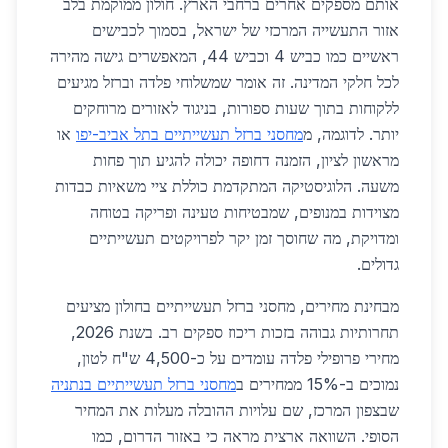
אותם מספקים אחרים ברחבי הארץ. חולון ממוקמת בלב
אזור התעשייה המרכזי של ישראל, בסמוך לכבישים
ראשיים כמו כביש 4 וכביש 44, המאפשרים גישה מהירה
לכל חלקי המדינה. זה אומר שמשלוחי פלדה וברזל מגיעים
ללקוחות בתוך שעות ספורות, בניגוד לאזורים מרוחקים
יותר. לדוגמה, מ
מחסני ברזל תעשייתיים בתל אביב-יפו
או
מראשון לציון, הזמנה דחופה יכולה להגיע תוך פחות
משעה. הלוגיסטיקה המתקדמת כוללת ציי משאיות כבדות
מצוידות במנופים, שמבטיחות טעינה ופריקה בטוחה
ומדויקת, מה שחוסך זמן יקר לפרויקטים תעשייתיים
גדולים.
מבחינת מחירים, מחסני ברזל תעשייתיים בחולון מציעים
תחרותיות גבוהה בזכות ריכוז ספקים רב. בשנת 2026,
מחירי פרופילי פלדה עומדים על כ-4,500 ש"ח לטון,
נמוכים ב-15% ממחירים ב
מחסני ברזל תעשייתיים בנתניה
שבצפון המרכז, שם עלויות ההובלה מעלות את המחיר
הסופי. השוואה ארצית מראה כי באזור הדרום, כמו