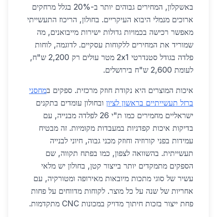
באשקלון, המחירים גבוהים יותר ב-20% בגלל מרחקים
ארוכים מנמלי היבוא העיקריים. בחולון, הריכוז התעשייתי
מאפשר רכישה בכמויות גדולות ישירות מייבואנים, מה
שמוריד את המחירים ללקוחות עסקיים. לדוגמה, לוחות
פלדה בגודל סטנדרטי 2x1 מטר עולים רק 2,200 ש"ח,
לעומת 2,600 ש"ח בירושלים.
איכות המוצרים היא נקודת חוזק מרכזית. ספקים ב
מחסני
ברזל תעשייתיים בראשון לציון
ובחולון עומדים בתקנים
ישראליים מחמירים כמו ת"י 26 לפלדה מבנייה, עם
בדיקות איכות קפדניות במעבדות מקומיות. זה מבטיח
עמידות בפני קורוזיה וחוזק מכני גבוה, חיוני לבנייה
תעשייתית. בהשוואה לצפון, כמו בפתח תקווה, שם
הספקים מתמקדים יותר בייצור קטן, בחולון יש מלאי
עשיר של סוגי מתכות מיובאות מאירופה ומטורקיה, עם
אחריות של שנה על כל מוצר. לקוחות מדווחים על פחות
פחת ייצור בזכות חיתוך מדויק במכונות CNC מתקדמות.