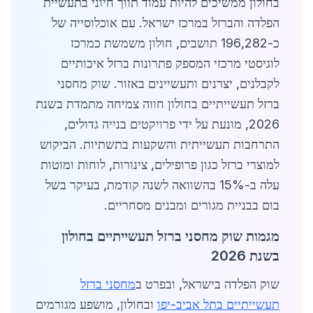
בחולון ממשיכים להיות עמוד תווך חיוני בתעשיית
הפלדה והברזל במרכז ישראל. עם אוכלוסייה של
כ-196,282 תושבים, חולון משמשת כמרכז
לוגיסטי מרכזי המספק פתרונות ברזל איכותיים
לקבלנים, יצרנים ותעשיינים באזור. שוק מחסני
ברזל תעשייתיים בחולון חווה צמיחה מתמדת בשנת
2026, מונעת על ידי פרויקטים בנייה גדולים,
התרחבות תעשייתית והשקעות בתשתיות. הביקוש
למוצרי ברזל כגון פרופילים, צינורות, לוחות ומוטות
עלה ב-15% בהשוואה לשנה קודמת, בעיקר בשל
בום בבניית מגורים ומבנים מסחריים.
מגמות שוק מחסני ברזל תעשייתיים בחולון
בשנת 2026
שוק הפלדה בישראל, ובפרט ב
מחסני ברזל
תעשייתיים בתל אביב-יפו
ובחולון, מושפע מגורמים