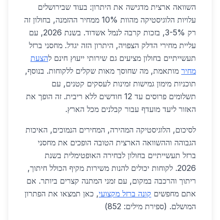
השוואה ארצית מדגישה את היתרון: בעוד שבירושלים
עלויות הלוגיסטיקה מהוות 10% ממחיר ההזמנה, בחולון זה
רק 3-5%, בזכות קרבה לנמל אשדוד. בשנת 2026, עם
עליית מחירי הדלק הצפויה, היתרון הזה יגדל. מחסני ברזל
תעשייתיים בחולון מציעים גם שירותי ייעוץ חינם ל
הצעת
מחיר
מותאמת, מה שחוסך מאות שקלים ללקוחות. בנוסף,
תוכניות מימון גמישות זמינות לעסקים קטנים, עם
תשלומים פרוסים עד 12 חודשים ללא ריבית. זה הופך את
האזור ליעד מועדף עבור קבלנים מכל הארץ.
לסיכום, הלוגיסטיקה המהירה, המחירים הנמוכים, האיכות
הגבוהה וההשוואה הארצית הטובה הופכים את מחסני
ברזל תעשייתיים בחולון לבחירה האופטימלית בשנת
2026. לקוחות יכולים להנות משירות מקיף הכולל חיתוך,
ריתוך והרכבה במקום, עם זמני המתנה קצרים ביותר. אם
אתם מחפשים
קונה ברזל מקצועי
, כאן תמצאו את הפתרון
המושלם. (ספירת מילים: 852)