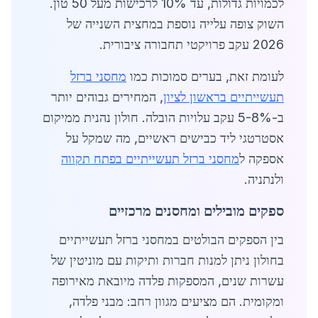
לכמויות גדולות, עד 10% לרכישות מעל 50 טון.
השוק צופה עלייה נוספת במחצית השנייה של
2026 עקב פרויקטי תחבורה ציבורית.
לעומת זאת, בערים סמוכות כמו
מחסני ברזל
תעשייתיים בראשון לציון
, המחירים גבוהים יותר
ב-5-8% עקב עלויות הובלה. חולון נהנית ממיקום
אסטרטגי ליד כבישים ראשיים, מה שמקל על
אספקה ל
מחסני ברזל תעשייתיים בפתח תקווה
ולנתניה.
ספקים מובילים ומחסנים מרכזיים
בין הספקים הבולטים במחסני ברזל תעשייתיים
בחולון ניתן למנות חברות ותיקות עם מוניטין של
עשרות שנים, המספקות פלדה מיובאת מאירופה
ומקומית. הם מציעים מגוון רחב: מבני פלדה,