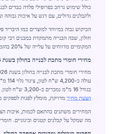
כולל שימוש נרחב בפרופילי פלדה כבדים לבניי
ולקבלנים גדולים, עם דגש על איכות גבוהה ועמידות בפ
חולון, שבה הבנייה מתמקדת במבנים רבי קומ
המקומיים מדווחים על עלייה של 20% בהזמנות רבעוניות, בעיקר בגלל מחסור זמני ביבוא עקב אתגרים לוגיסטיים גלובליים.
מחירי חומרי מתכת לבנייה בחולון בשנת 2026
בגודל 16 מ"מ נמכרים ב-3,200 ש"ח לטון. מחירים אלה תחרותיים בהשוואה לשוק הלאומי, הודות למחסנים מרכזיים בחולון ולוגיסטיקה יעילה. לקבלת
הצעת מחיר
מדויקת, מומלץ לפנות לספקים מ
מה שמקל על קבלנים קטנים ובינוניים. חומרי
ספקים מובילים ומקורות אספקה בחולון