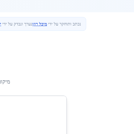
נכתב ותוחקר על ידי
מיכל רוזן
נערך ונבדק על ידי
י
מיקו