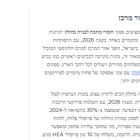
ר מרכז
 מציעים ספקי
חומרי מתכת לבנייה בחולון
יתרונות
משמעותיים לקונים מקצועיים ומקומיים כאחד. בשנת 2026, עם התפתחות
ישראל, הופך אזור המרכז למרכז הלוגיסטי המוביל
 מאזור זה, נהנית מקרבה לכבישים ראשיים כמו כביש
מאפשר משלוחים מהירים ויעילים לכל רחבי הארץ. ספקים
ולון
עם זמני אספקה של פחות מיומיים לפרויקטים
קים יותר.
בחולון זוכים ליתרון עצום בזכות הנגישות לנמל
אשדוד ולשדה התעופה בן גוריון. בשנת 2026, עם השלמת פרויקטי הרכבת
הקלה והכבישים החכמים, זמני הנסיעה יצטמצמו ב-30% בהשוואה ל-2024.
לספק כמויות גדולות של פרופילי פלדה, לוחות
שעות ספורות, מה שחוסך עלויות אחסון ומאפשר
התקדמות מהירה בפרויקטי בנייה. לדוגמה, משלוח של 10 טון פרופילי HEA מגיע