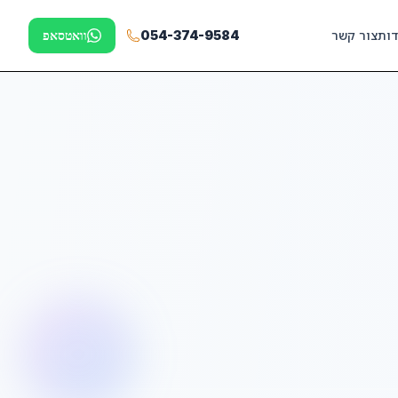
דות
צור קשר
054-374-9584
וואטסאפ