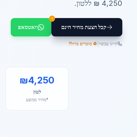
4,250
₪ ל
לטון
.
!
קבל הצעת מחיר חינם
וואטסאפ
|
חייגו עכשיו
♻️ מוכרים ברזל?
₪
4,250
לטון
*מחיר ממוצע