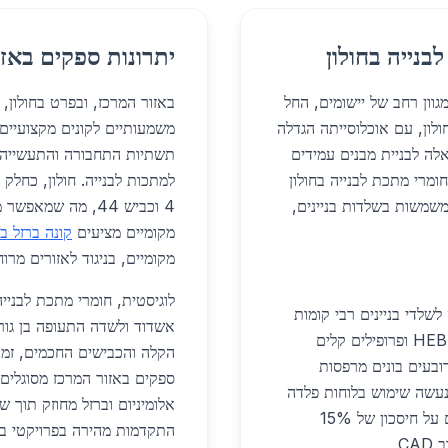
בנייה בחולון
יתרונות ספקים באזו
 במגוון רחב של יישומים, החל
באזור המרכז, ובפרט בחולון,
ולון, עם אוכלוסייתה הגדלה
ים אלה לבניית מבנים עמידים
תשתיות התחבורה והתעשייה ב
ומרי מתכת לבנייה בחולון
למתכות לבנייה. חולון, כחלק
משמשות בשלדות בניינים,
4 וכביש 44, מה ש
מקומיים מציעים
קונה ברזל בח
מקומיים, בניגוד לאזורים מרוח
לוגיסטית, חומרי מתכת לבנייה 
לשלדי בניינים רבי קומות
בשכונות כמו 'קריית יעדים' ו'גבעת שמואל'. פרופילי HEB ופרופילים קלים
רובעים בונים מרפסות
ספקים באזור המרכז מסוגלים 
 נעשה שימוש בלוחות פלדה
אלומיניום וברזל מחוזק תוך 
מצופים אבץ לעמידות בפני מזג אוויר. קבלנים מדווחים על חיסכון של 15%
C.