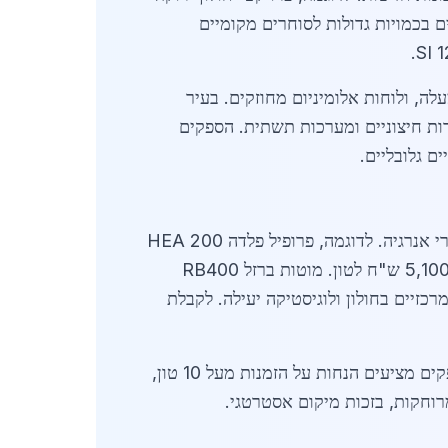
ים בכמויות גדולות לסוחרים מקומיים
רים כמו היבריד פלדה (HEA ו-IPN), צינורות מרובעים בגדלים של 80x80 מ"מ ומעלה, ולוחות אלומיניום מחוזקים. בעיר
רות חיצוניים ומערכות תשתית. הספקים
מחירי חומרי מתכת לבנייה בחולון בשנת 2026 משקפים יציבות יחסית לצד עליות מתונות עקב אינפלציה ומחירי אנרגיה. לדוגמה, פרופיל פלדה HEA 200
עולה כ-4,200 ש"ח לטון, צינור גלוי 114 מ"מ בעובי 4 מ"מ - 3,800 ש"ח לטון, ולוח פלדה שחור 10 מ"מ - 5,100 ש"ח לטון. מוטות ברזל RB400
המחירים משתנים בהתאם לכמות, איכות הציפוי (גלאבניזציה מוסיפה כ-10%) ולמפרט הטכני. בשוק חולון, ספקים מציעים הנחות על הזמנות מעל 10 טון,
רוחקות, בזכות מיקום אסטרטגי.