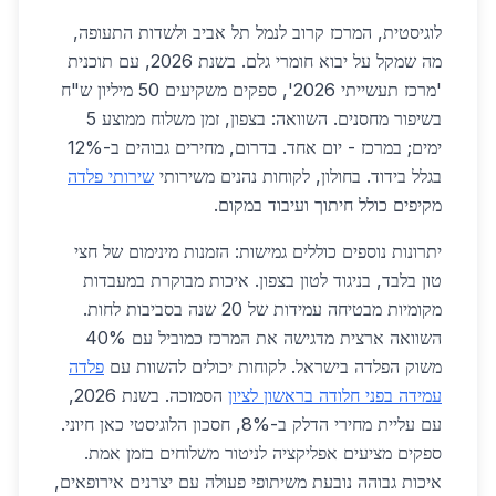
לוגיסטית, המרכז קרוב לנמל תל אביב ולשדות התעופה,
מה שמקל על יבוא חומרי גלם. בשנת 2026, עם תוכנית
'מרכז תעשייתי 2026', ספקים משקיעים 50 מיליון ש"ח
בשיפור מחסנים. השוואה: בצפון, זמן משלוח ממוצע 5
ימים; במרכז - יום אחד. בדרום, מחירים גבוהים ב-12%
בגלל בידוד. בחולון, לקוחות נהנים משירותי
שירותי פלדה
מקיפים כולל חיתוך ועיבוד במקום.
יתרונות נוספים כוללים גמישות: הזמנות מינימום של חצי
טון בלבד, בניגוד לטון בצפון. איכות מבוקרת במעבדות
מקומיות מבטיחה עמידות של 20 שנה בסביבות לחות.
השוואה ארצית מדגישה את המרכז כמוביל עם 40%
משוק הפלדה בישראל. לקוחות יכולים להשוות עם
פלדה
עמידה בפני חלודה בראשון לציון
הסמוכה. בשנת 2026,
עם עליית מחירי הדלק ב-8%, חסכון הלוגיסטי כאן חיוני.
ספקים מציעים אפליקציה לניטור משלוחים בזמן אמת.
איכות גבוהה נובעת משיתופי פעולה עם יצרנים אירופאים,