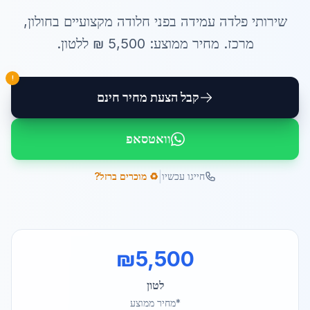
שירותי
פלדה עמידה בפני חלודה
מקצועיים ב
חולון
,
מרכז
. מחיר ממוצע:
5,500
₪ ל
לטון
.
!
קבל הצעת מחיר חינם
וואטסאפ
|
חייגו עכשיו
♻️ מוכרים ברזל?
₪
5,500
לטון
*מחיר ממוצע