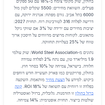
בחולון, שוק מקומי צומח ב-18% עם 50 ספקים
פעילים. השוואת מחירים: 5500 שקלים לטון מול
6000 בתל אביב. גורם מפתח: אנרגיה ירוקה, עם
דרישה לפלדה 316 לטורבינות רוח. תחזית 2027:
יציבות מחירים עם ירידה של 3% אם שווקי ניקל
מתאזנים. לקוחות מרוצים מדווחים על חיסכון ארוך
טווח של 25% בעלויות תחזוקה.
נתונים מ-World Steel Association: שוק עולמי
1.9 מיליארד טון, עם נתח 2% לפלדה עמידה
חלודה. בישראל, צמיחה של 10% בסחר חוץ.
בחולון, פרויקטים כמו פארק תעשייה חדש דוחפים
ביקוש. למידע על
הצעת מחיר
מותאמת. השקעה
בפלדה זו רווחית עם תשואה של 18% ROI.
קונה
ברזל בחולון
זו הזדמנות. גלובלית, ברזיל ואוסטרליה
שולטות בייצור. תחזית אופטימית: 14% צמיחה.