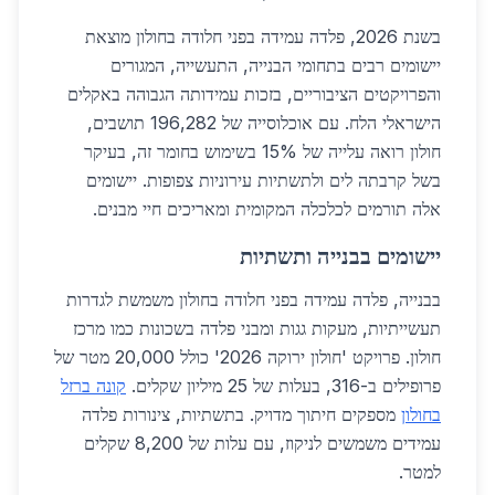
בשנת 2026, פלדה עמידה בפני חלודה בחולון מוצאת
יישומים רבים בתחומי הבנייה, התעשייה, המגורים
והפרויקטים הציבוריים, בזכות עמידותה הגבוהה באקלים
הישראלי הלח. עם אוכלוסייה של 196,282 תושבים,
חולון רואה עלייה של 15% בשימוש בחומר זה, בעיקר
בשל קרבתה לים ולתשתיות עירוניות צפופות. יישומים
אלה תורמים לכלכלה המקומית ומאריכים חיי מבנים.
יישומים בבנייה ותשתיות
בבנייה, פלדה עמידה בפני חלודה בחולון משמשת לגדרות
תעשייתיות, מעקות גגות ומבני פלדה בשכונות כמו מרכז
חולון. פרויקט 'חולון ירוקה 2026' כולל 20,000 מטר של
פרופילים ב-316, בעלות של 25 מיליון שקלים.
קונה ברזל
בחולון
מספקים חיתוך מדויק. בתשתיות, צינורות פלדה
עמידים משמשים לניקוז, עם עלות של 8,200 שקלים
למטר.