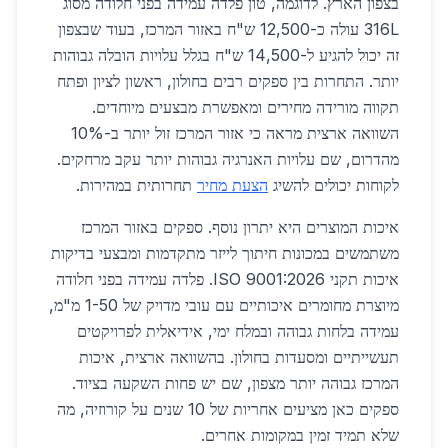
בצפון הארץ. לדוגמה, טון פלדה עמידה בפני חלודה מסוג
316L עולה כ-12,500 ש"ח באזור המרכז, בעוד שבצפון
זה יכול להגיע ל-14,500 ש"ח בגלל עלויות הובלה גבוהות
יותר. התחרות בין ספקים רבים בחולון, ראשון לציון ופתח
תקווה מורידה מחירים ומאפשרת מבצעים מיוחדים.
השוואה ארצית מראה כי אזור המרכז זול יותר ב-10%
מהדרום, שם עלויות האנרגיה גבוהות יותר עקב מרחקים.
לקוחות יכולים להשיג
הצעת מחיר
תחרותית במהירות.
איכות המוצרים היא יתרון נוסף. ספקים באזור המרכז
משתמשים במכונות חיתוך לייזר מתקדמות ומבצעי בדיקות
איכות תקני ISO 9001:2026. פלדה עמידה בפני חלודה
מיוצרת מחומרים איכותיים עם עובי מדויק של 1-50 מ"מ,
עמידה בלחות גבוהה ובמלח ימי, אידיאלית לפרויקטים
תעשייתיים ומסעדות בחולון. בהשוואה ארצית, איכות
המרכז גבוהה יותר מצפון, שם יש פחות השקעה בציוד.
ספקים כאן מציעים אחריות של 10 שנים על קורוזיה, מה
שלא תמיד זמין במקומות אחרים.