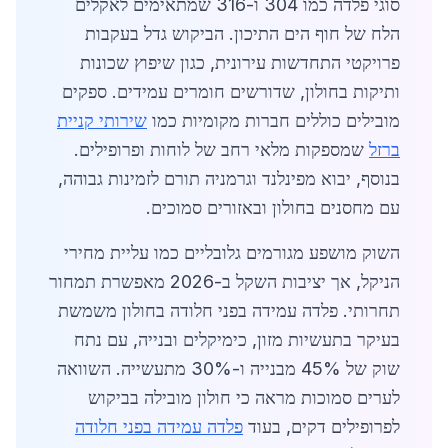
סוגי פלדה כמו 304 ו-316 שמתאימים לאקלים
הלח של חוף הים התיכון. הביקוש גדל בעקבות
פרויקטי התחדשות עירונית, כגון שיפוץ שכונות
ותיקות בחולון, שדורשים חומרים עמידים. ספקים
מובילים כוללים חברות מקומיות כמו
שירותי קניית
ברזל
שמספקות מלאי רחב של לוחות ופרופילים.
בנוסף, יבוא מפינלנד וגרמניה תורם לזמינות גבוהה,
עם מחסנים בחולון ובאזורים סמוכים.
השוק מושפע מגורמים גלובליים כמו עליית מחירי
הניקל, אך יציבות השקל ב-2026 מאפשרת תמחור
תחרותי. פלדה עמידה בפני חלודה בחולון משמשת
בעיקר בתעשיות מזון, כימיקלים ובנייה, עם נתח
שוק של 45% מבנייה ו-30% מתעשייה. השוואה
לערים סמוכות מראה כי חולון מובילה בביקוש
לפרופילים דקים, בעוד
פלדה עמידה בפני חלודה