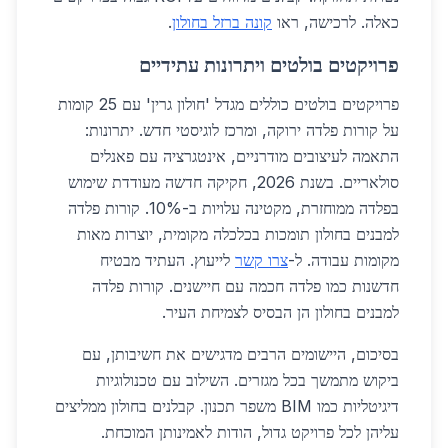
כאלה. לרכישה, ראו
קונה ברזל בחולון
.
פרויקטים בולטים ויתרונות עתידיים
פרויקטים בולטים כוללים מגדל 'חולון גרין' עם 25 קומות
על קורות פלדה ירוקה, ומרכז לוגיסטי חדש. יתרונות:
התאמה לעיצובים מודרניים, אינטגרציה עם פאנלים
סולאריים. בשנת 2026, חקיקה חדשה מעודדת שימוש
בפלדה ממוחזרת, מקטינה עלויות ב-10%. קורות פלדה
למבנים בחולון תומכות בכלכלה מקומית, יוצרות מאות
מקומות עבודה. ל-
צרו קשר
לייעוץ. העתיד מבטיח
חדשנות כמו פלדה חכמה עם חיישנים. קורות פלדה
למבנים בחולון הן הבסיס לצמיחת העיר.
בסיכום, היישומים הרבים מדגישים את חשיבותן, עם
ביקוש מתמשך בכל מגזרים. השילוב עם טכנולוגיות
דיגיטליות כמו BIM משפר תכנון. קבלנים בחולון ממליצים
עליהן לכל פרויקט גדול, הודות לאמינותן המוכחת.