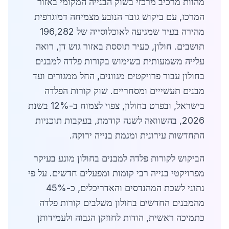
מהוות מרכיב מרכזי בשוק הבנייה המקומי באזור
המרכז, עם ביקוש גובר הנובע מצמיחה דמוגרפית
מהירה בעיר שמגיעה לאוכלוסייה של 196,282
תושבים. חולון, כעיר תוססת באזור גוש דן, רואה
עלייה משמעותית בשימוש בקורות פלדה למבנים
בחולון עבור פרויקטים מגוונים, החל ממגורים ועד
מבנים תעשייים ומסחריים. שוק קורות הפלדה
בישראל, ובפרט בחולון, צפוי לצמוח ב-12% בשנת
2026, בהשוואה לשנה קודמת, בעקבות תוכניות
התחדשות עירונית ומגמת בנייה ירוקה.
הביקוש לקורות פלדה למבנים בחולון מונע בעיקר
מפרויקטי בנייה רבי קומות ומפעלים חדשים. על פי
נתוני לשכת המהנדסים והאדריכלים, כ-45%
מהמבנים החדשים בחולון משלבים קורות פלדה
כתמיכה ראשית, הודות לחוזקן הגבוה ולעמידותן