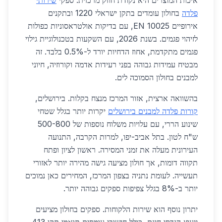
איכות המוצרים היא נקודת חוזק מרכזית. ספקי
שירותי
פלדה
בחולון עומדים בתקן ישראלי 1220 ובתקנים
אירופיים EN 10025, עם בדיקות אולטראסוניות כפולות
לזיהוי פגמים. בשנת 2026, עם השקעות בטכנולוגיית גילוי
פגמים מתקדמת, אחוז הדחיות יורד ל-0.5% בלבד. זה
מבטיח עמידות גבוהה בפני רעידות אדמה וקורוזיה, חיוני
למבנים בחולון הסמוכה לים.
בהשוואה ארצית, אזור המרכז מנצח בקלות. בירושלים,
קורות פלדה למבנים בירושלים
יקרות יותר בגלל שטחי
שינוע הררי, עם עלויות משלוח נוספות של 500-800
ש"ח לטון. בתל אביב-יפו, למרות הקרבה, התנועה
העירונית מעלה את זמני המסירה. ראשון לציון ופתח
תקווה דומות, אך חולון מציעה גישה מהירה יותר לאזורי
תעשייה. לעומת נתניה בצפון המרכז, המחירים כאן נמוכים
יותר ב-8% בגלל צפיפות ספקים גבוהה יותר.
יתרון נוסף הוא שירות הלקוחות. ספקים בחולון מציעים