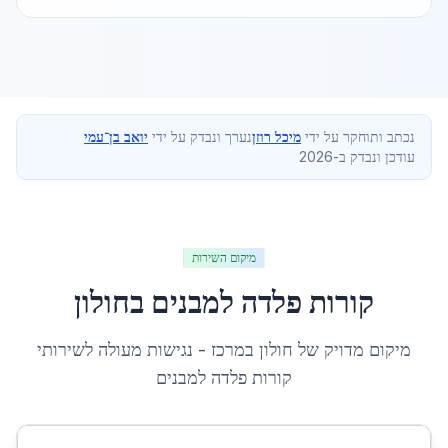
נכתב ותוחקר על ידי
מיכל רוזן
נערך ונבדק על ידי
יואב בן־עמי
עודכן ונבדק ב-2026
מיקום השירות
קורות פלדה למבנים
ב
חולון
מיקום מדויק של
חולון
ב
מרכז
- נגישות מעולה לשירותי
קורות פלדה למבנים