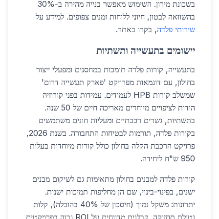
בשכונת מירון. השימוש מאפשר בנייה מהירה ב-30%
בהשוואה לבטון, חיוני ללוחות זמנים צפופים. למידע על
שירותי פלדה
, בקרו באתר.
יישומים בתעשייה ותשתיות
בתעשייה, קורות פלדה תומכות במחסנים ומפעלי ייצור
בחולון, עם דוגמאות מפרויקט 'פארק תעשייה דרום'
שמשלב קורות HPB לעמודים. עמידות בפני קורוזיה
הודות לציפויים מיוחדים מאריכה חיים של 50 שנה.
בתשתיות, גשרים רכבתיים ומעליות חונים משתמשים
בקורות פלדה, תורמות לבטיחות התחבורה. בשנת 2026,
פרויקט הרכבת הקלה בחולון כולל קורות מיוחדות בעלות
950 ש"ח ליחידה.
קורות פלדה למבנים בחולון מתאימות גם לשיקום מבנים
ישנים, בפינוי-בינוי, שם הן מחליפות תמיכות ישנות.
יתרונות: משקל נמוך (חיסכון של 40% בהובלה), קלות
נטולת תחזוקה. קבלנים מדווחים על ROI גבוה בפרויקטים