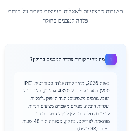
תשובות מקצועיות לשאלות הנפוצות ביותר על
קורות
פלדה למבנים
ב
חולון
מה מחיר קורות פלדה למבנים בחולון?
1
בשנת 2026, מחיר קורה פלדה סטנדרטית (IPE
200) בחולון עומד על 4320 ₪ לטון, תלוי בגודל
ועובי. גורמים משפיעים: תנודות שוק גלובליות
ועלויות הובלה. ספקים מקומיים מציעים הנחות
לכמויות גדולות. מומלץ לבקש הצעת מחיר
מותאמת לפרויקט. בחולון, אספקה תוך 48 שעות
זמינה. (98 מילים)