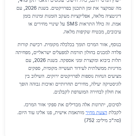
ייעוץ הנדסי חינם, כולל חישובי עומסים תואמי תקן 413,
מה שמקצר את זמן התכנון בפרויקטים. בשנת 2026, עם
דיגיטציה מלאה, אפליקציות מעקב הזמנות זמינות בזמן
אמת. זה כולל התראות SMS על שינויי מחירים או
עיכובים, מבטיח שקיפות מלאה.
בנוסף, אזור המרכז תומך בכלכלה מקומית. רכישת קורות
פלדה למבנים בחולון תורמת למפעלים ישראליים, מפחיתה
תלות ביבוא ומקצרת זמני אספקה. בשנת 2026, עם
מדיניות ממשלתית לעידוד תעשייה מקומית, ספקים
מציעים הנחות נוספות לפרויקטים ירוקים. השילוב בין
לוגיסטיקה יעילה, מחירים תחרותיים ואיכות גבוהה הופך
את חולון לבחירה המועדפת לקבלנים.
לסיכום, יתרונות אלה מבדילים את ספקי אזור המרכז.
לקבלת
הצעת מחיר
מותאמת אישית, פנו אלינו עוד היום.
(סה"כ מילים: 752)