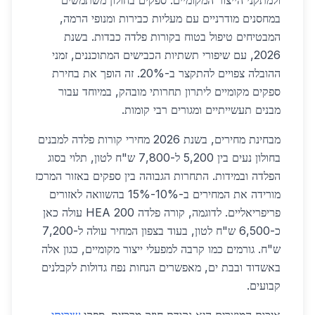
ולמתקני הייצור המקומיים. ספקים בחולון משתמשים
במחסנים מודרניים עם מעליות כבירות ומנופי הרמה,
המבטיחים טיפול בטוח בקורות פלדה כבדות. בשנת
2026, עם שיפורי תשתיות הכבישים המתוכננים, זמני
ההובלה צפויים להתקצר ב-20%. זה הופך את בחירת
ספקים מקומיים ליתרון תחרותי מובהק, במיוחד עבור
מבנים תעשייתיים ומגורים רבי קומות.
מבחינת מחירים, בשנת 2026 מחירי קורות פלדה למבנים
בחולון נעים בין 5,200 ל-7,800 ש"ח לטון, תלוי בסוג
הפלדה ובמידות. התחרות הגבוהה בין ספקים באזור המרכז
מורידה את המחירים ב-10%-15% בהשוואה לאזורים
פריפריאליים. לדוגמה, קורה פלדה HEA 200 עולה כאן
כ-6,500 ש"ח לטון, בעוד בצפון המחיר עולה ל-7,200
ש"ח. גורמים כמו קרבה למפעלי ייצור מקומיים, כגון אלה
באשדוד ובבת ים, מאפשרים הנחות נפח גדולות לקבלנים
קבועים.