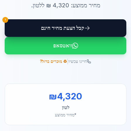
מחיר ממוצע:
4,320
₪ ל
לטון
.
!
קבל הצעת מחיר חינם
וואטסאפ
|
חייגו עכשיו
♻️ מוכרים ברזל?
₪
4,320
לטון
*מחיר ממוצע