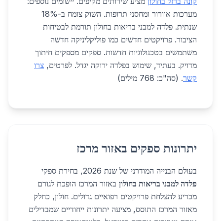
קונה ברזל בחולון
מציע שירותים מקיפים. יישומים נוספים:
מערכות אוורור ומחסני תרופות. השוק צומח ב-18%
שנתית. פלדה למבני בריאות בחולון תורמת לבטיחות
הציבור. פרויקטים חדשים כמו פוליקליניקה חדשה
משתמשים בטכנולוגיות חדשות. ספקים מספקים חיתוך
מדויק. בעתיד, שימוש בפלדה ירוקה יגדל. לפרטים,
צרו
קשר
. (סה"כ: 768 מילים)
יתרונות ספקים באזור מרכז
בעולם הבנייה המודרני של שנת 2026, בחירת ספקי
פלדה למבני בריאות בחולון
באזור המרכז הופכת לגורם
מכריע להצלחת פרויקטים רפואיים גדולים. חולון, כחלק
מאזור המרכז התוסס, מציעה יתרונות ייחודיים שמבדילים