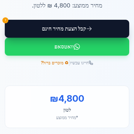
מחיר ממוצע:
4,800
₪ ל
לטון
.
!
קבל הצעת מחיר חינם
וואטסאפ
|
חייגו עכשיו
♻️ מוכרים ברזל?
₪
4,800
לטון
*מחיר ממוצע