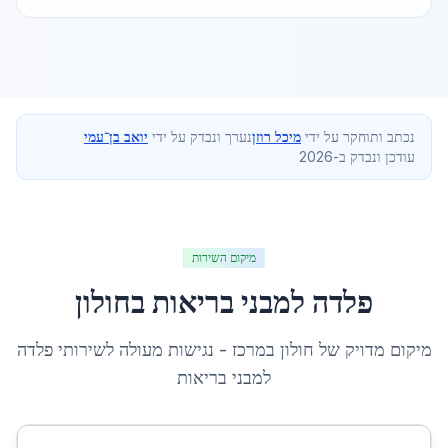
נכתב ותוחקר על ידי
מיכל רוזן
נערך ונבדק על ידי
יואב בן־עמי
עודכן ונבדק ב-2026
מיקום השירות
פלדה למבני בריאות
ב
חולון
מיקום מדויק של
חולון
ב
מרכז
- נגישות מעולה לשירותי
פלדה
למבני בריאות