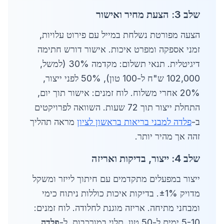
שלב 3: הצעת מחיר ואישור
הצעה מפורטת נשלחת במייל עם פירוט עלויות,
זמני אספקה ומפרט איכות. אישור דורש חתימה
דיגיטלית. תנאי תשלום: מקדמה 30% (למשל,
102,000 ש"ח ל-100 טון), 50% לפני ייצור,
20% אחרי משלוח. לוח זמנים: אישור תוך יום,
התחלת ייצור תוך 72 שעות. השוואה לפרויקטים
ב-
פלדה למבני בריאות בראשון לציון
מראה תהליך
זהה אך מהיר יותר.
שלב 4: ייצור, בדיקות ואריזה
ייצור במפעלים מתקדמים עם חיתוך לייזר ומשקל
מדויק ±1%. בדיקות איכות כוללות ניתוח כימי
ומבחני מתיחה. אריזה מוגנת לחלודה. לוח זמנים:
5-10 ימים ל-50 טון, תלוי במורכבות. ל-
פלדה