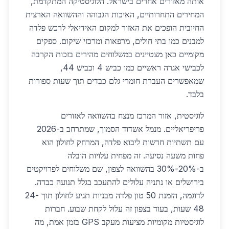
אותה מאזורים אחרים בישראל. הלוגיסטיקה המתקדמת,
המחירים התחרותיים, האיכות הגבוהה וההשוואה הארצית
החיובית הופכים את האזור למקום האידיאלי לרכש פלדה
למבנים כמו בתי חולים, מרפאות ומרכזי שיקום. ספקים
מקומיים כאן מצטיינים במשלוחים מהירים בזכות הקרבה
לכבישי אגרה ראשיים כמו כביש 4 וכביש 44,
שמאפשרים העברת חומרי גלם כבדים תוך שעות ספורות
בלבד.
לוגיסטית, אזור המרכז מנצח בהשוואה לאזורים
פריפריאליים. מנמל אשדוד הסמוך, שמתרחב ב-2026
עם תשתיות חדשות ליבוא פלדה, המרחק לחולון הוא
פחות משעה נסיעה. זה מפחית עלויות הובלה
ב-20%-30% בהשוואה לצפון, שם משלוחים לפרויקטים
בירושלים או נתניה עלולים להתעכב בגלל תנועה כבדה.
לדוגמה, הזמנת 50 טון פלדה מבניות תגיע לחולון תוך 24-
48 שעות, בעוד בצפון זה עלול לקחת שבוע. חברות
לוגיסטיות מקומיות מציעות מעקב GPS בזמן אמת, מה