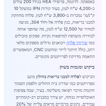
באספקה. לדוגמה, פרופילי HEA בגודל 200 עולים
כ-4,200 ש"ח לטון, בעוד קורות IPN במשקל 10
ק"ג/מ' נמכרות ב-3,800 ש"ח לטון. פלדה מחוזקת
למבני בריאות, כגון פלדה אל-חלד 304, מגיעה
למחיר של 12,500 ש"ח לטון, מה שהופך אותה
לבחירה מועדפת למרפאות נקיות. ספקים מובילים
כמו
שירותי פלדה
ויבואנים גדולים מספקים מלאי
רחב, כולל חיתוך לייזר ומחשוב CNC, המאפשרים
התאמה מדויקת לפרויקטים מקומיים.
ביקוש ומגמות בשוק
הביקוש ל
פלדה למבני בריאות בחולון
מונע
מפרויקטים כמו שדרוג בית החולים וולפסון הסמוך
והקמת מרכזי רפואה משלימה. בעיר, שבה צפיפות
האוכלוסייה גבוהה, יש צורך במבנים רב-קומתיים
עמידים. נתונים מרכזיים מראים עלייה של 20%