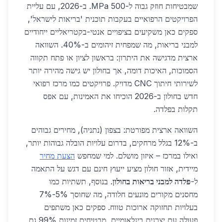
שמבטיחות חוזק גבוה ל-500 MPa. ב-2026, עם עליית
הפרויקטים הרפואיים בעקבות תוכנית 'בריאות לישראל',
ספקים כאן משקיעים בציפויים אנטי-בקטריאליים ייחודיים
למבני בריאות, מה שמפחית זיהומים ב-40%. השוואה
ארצית מדגישה את היתרון: בראשון לציון או פתח תקווה
הסמוכות, האיכות דומה, אך בחולון יש גישה מהירה יותר
לשירותי חיתוך CNC מדויק. פרויקטים כמו מרכז רפואי
חדש בחולון ב-2026 הוכיחו את האמינות, עם אפס
תקלות בפלדה.
השוואה ארצית מפורטת: בצפון (נתניה), מחירים גבוהים
ב-12% בגלל מרחקים, בדרום עלויות הובלה גבוהות יותר,
ואילו במרכז – איזון מושלם. למי שמחפש
הצעת מחיר
מיידית, אזור חולון מציע ייעוץ חינם עם דגש על התאמה
ל-
פלדה למבני בריאות בחולון
. בנוסף, תשתיות כמו
מחסנים מקורים מונעים חלודה, מה שחוסך 5%-7%
בעלויות תחזוקה ארוכות טווח. ספקים כאן משתפים
פעולה עם יצרנים בינלאומיים, מבטיחים זמינות 99% גם