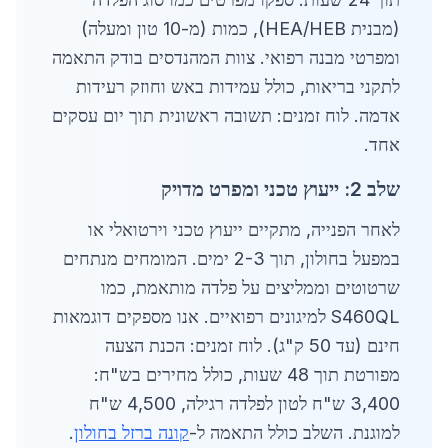
(מבנית HEA/HEB), כמות (מ-10 טון ומעלה)
ומפרטי מבנה רפואי. צוות המהנדסים בודק התאמה
לתקני בריאות, כולל עמידות באש וחוזק רעידות
אדמה. לוח זמנים: תשובה ראשונית תוך יום עסקים
אחד.
שלב 2: ייעוץ טכני ומפרט מדויק
לאחר הפנייה, מתקיים ייעוץ טכני וירטואלי או
במפעל בחולון, תוך 2-3 ימים. המומחים מנתחים
שרטוטים וממליצים על פלדה מותאמת, כמו
S460QL למיגונים רפואיים. אנו מספקים דוגמאות
חינם (עד 50 ק"ג). לוח זמנים: הכנת הצעה
מפורטת תוך 48 שעות, כולל מחירים בש"ח:
3,400 ש"ח לטון לפלדה רגילה, 4,500 ש"ח
למוגנת. השלב כולל התאמה ל-
קונה ברזל בחולון
.