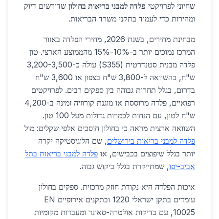
שחיוני לפרויקטי
פלדה למבני בריאות בחולון
שדורשים דיוק
ומהירות כדי לעמוד בתקני משרד הבריאות.
מבחינת מחירים, בשנת 2026, מחירי הפלדה באזור
המרכז נמוכים יותר ב-10%-15% מהממוצע הארצי. טון
פלדה מבנית סטנדרטית (S355) עולה כ-3,200-3,500
ש"ח, בהשוואה ל-3,800 ש"ח בצפון או 3,600 ש"ח
בדרום, בגלל תחרות גבוהה בין ספקים רבים. לפרויקטים
רפואיים, פלדה מרוססת או מוגנת קורוזיה זמינה ב-4,200
ש"ח לטון, עם הנחות לכמויות גדולות מעל 100 טון.
השוואה ארצית מראה כי בחולון חוסכים אלפי שקלים: מול
פלדה למבני בריאות בירושלים
, שם הלוגיסטיקה יקרה
יותר בגלל שיפוצים בכבישים, או
פלדה למבני בריאות בתל
אביב-יפו
, שמתייקרת בגלל ביקוש גבוה.
איכות הפלדה היא נקודת חוזק מרכזית. ספקים בחולון
עומדים בתקן ישראלי 1220 ובתקנים אירופיים EN
10025, עם בדיקות אולטרה-סאונד ומעבדות מקומיות