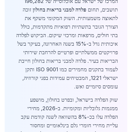
המרכז של ישראל עם אוכלוסייה של 196,282
תושבים, תחום
פלדה למבני בריאות בחולון
זוכה
לתאוצה משמעותית. השוק המקומי משקף את
הצורך הגובר בתשתיות רפואיות מתקדמות, כולל
בתי חולים, מרפאות ומרכזי שיקום. הביקוש לפלדה
איכותית גדל ב-15% בשנה האחרונה, בעיקר בשל
פרויקטים ממשלתיים ופרטיים להרחבת שירותי
הבריאות בעיר. פלדה למבני בריאות בחולון חייבת
לעמוד בתקנים מחמירים כמו ISO 9001 ותקן
ישראלי 1221, המבטיחים עמידות בפני קורוזיה,
עומסים סיזמיים ואש.
שוק הפלדה בישראל, ובפרט בחולון, מושפע
ממגמות גלובליות ומקומיות. ב-2026, מחירי
הפלדה עלו בכ-8% בהשוואה לשנה קודמת עקב
עליית מחירי חומרי גלם בינלאומיים ומחסור