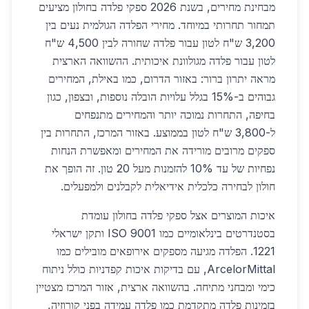
מבחינת מחירים, בשנת 2026 ספקי פלדה בחולון מציעים
תמחור תחרותי במיוחד. מחירי הפלדה הגולמית נעים בין
3,200 ש"ח לטון עבור פלדה שחורה לבין 4,500 ש"ח
לטון עבור פלדה מגולוונת איכותית. ההשוואה הארצית
מראה יתרון ברור: באזור הדרום, כמו באילת, המחירים
גבוהים ב-15% בגלל עלויות הובלה נוספות, ובצפון, כגון
בחיפה, התחרות נמוכה יותר והמחירים מתנפחים
ל-3,800 ש"ח לטון בממוצע. באזור המרכז, התחרות בין
ספקים מרובים מורידה את המחירים ומאפשרת הנחות
נפחיות של עד 10% להזמנות מעל 20 טון. זה הופך את
חולון לבחירה כלכלית אידיאלית לקבלנים ולמפעלים.
איכות המוצרים אצל ספקי פלדה בחולון עומדת
בסטנדרטים בינלאומיים כמו ISO 9001 ותקן ישראלי
1221. הפלדה מגיעה מספקים אירופאים מובילים כמו
ArcelorMittal, עם בדיקות איכות קפדניות כולל ניתוח
כימי ומבחני מתיחה. בהשוואה ארצית, אזור המרכז מצטיין
בזמינות פלדה מתקדמת כמו פלדה עמידה בפני קורוזיה,