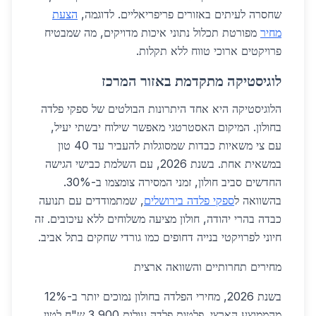
שחסרה לעיתים באזורים פריפריאליים. לדוגמה,
הצעת
מחיר
מפורטת תכלול נתוני איכות מדויקים, מה שמבטיח
פרויקטים ארוכי טווח ללא תקלות.
לוגיסטיקה מתקדמת באזור המרכז
הלוגיסטיקה היא אחד היתרונות הבולטים של ספקי פלדה
בחולון. המיקום האסטרטגי מאפשר שילוח יבשתי יעיל,
עם צי משאיות כבדות שמסוגלות להעביר עד 40 טון
במשאית אחת. בשנת 2026, עם השלמת כבישי הגישה
החדשים סביב חולון, זמני המסירה צומצמו ב-30%.
בהשוואה ל
ספקי פלדה בירושלים
, שמתמודדים עם תנועה
כבדה בהרי יהודה, חולון מציעה משלוחים ללא עיכובים. זה
חיוני לפרויקטי בנייה דחופים כמו גורדי שחקים בתל אביב.
מחירים תחרותיים והשוואה ארצית
בשנת 2026, מחירי הפלדה בחולון נמוכים יותר ב-12%
מהממוצע הארצי. פלטות פלדה עולות 3,900 ש"ח לטון,