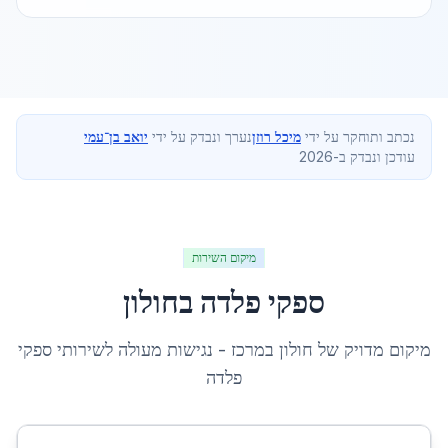
נכתב ותוחקר על ידי
מיכל רוזן
נערך ונבדק על ידי
יואב בן־עמי
עודכן ונבדק ב-2026
מיקום השירות
ספקי פלדה
ב
חולון
מיקום מדויק של
חולון
ב
מרכז
- נגישות מעולה לשירותי
ספקי
פלדה