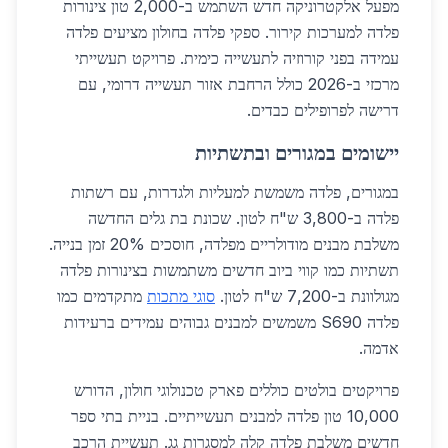
מפעל אלקטרוניקה חדש השתמש ב-2,000 טון צינורות
פלדה למערכות קירור. ספקי פלדה בחולון מציעים פלדה
עמידה בפני קורוזיה לתעשייה כימית. פרויקט תעשייתי
מרכזי ב-2026 כולל הרחבת אזור תעשייה דרומי, עם
דרישה לפרופילים כבדים.
יישומים במגורים ובתשתיות
במגורים, פלדה משמשת למעליות ולגדרות, עם רשתות
פלדה ב-3,800 ש"ח לטון. שכונת בת גלים החדשה
משלבת מבנים מודולריים מפלדה, חוסכים 20% זמן בנייה.
תשתיות כמו קווי ביוב חדשים משתמשות בצינורות פלדה
מגולוונת ב-7,200 ש"ח לטון.
סוגי מתכות
מתקדמים כמו
פלדה S690 משמשים למבנים גבוהים עמידים ברעידות
אדמה.
פרויקטים בולטים כוללים פארק טכנולוגי חולון, הדורש
10,000 טון פלדה למבנים תעשייתיים. בניית בתי ספר
חדשים משלבת פלדה קלה למסגרות גג. תעשיית הרכב