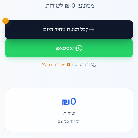
ממוצע:
0
₪ ל
שירות
.
!
קבל הצעת מחיר חינם
וואטסאפ
|
חייגו עכשיו
♻️ מוכרים ברזל?
₪
0
שירות
*מחיר ממוצע