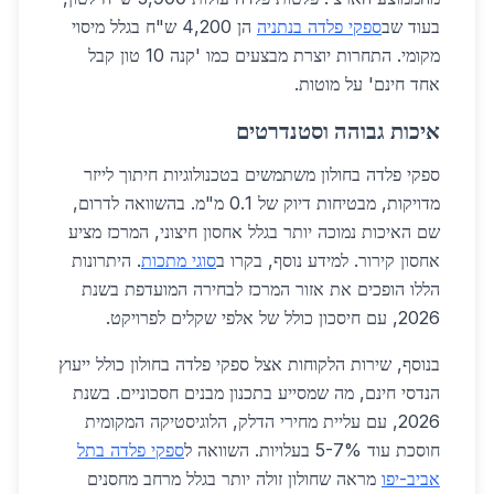
בעוד שב
ספקי פלדה בנתניה
הן 4,200 ש"ח בגלל מיסוי
מקומי. התחרות יוצרת מבצעים כמו 'קנה 10 טון קבל
אחד חינם' על מוטות.
איכות גבוהה וסטנדרטים
ספקי פלדה בחולון משתמשים בטכנולוגיות חיתוך לייזר
מדויקות, מבטיחות דיוק של 0.1 מ"מ. בהשוואה לדרום,
שם האיכות נמוכה יותר בגלל אחסון חיצוני, המרכז מציע
אחסון קירור. למידע נוסף, בקרו ב
סוגי מתכות
. היתרונות
הללו הופכים את אזור המרכז לבחירה המועדפת בשנת
2026, עם חיסכון כולל של אלפי שקלים לפרויקט.
בנוסף, שירות הלקוחות אצל ספקי פלדה בחולון כולל ייעוץ
הנדסי חינם, מה שמסייע בתכנון מבנים חסכוניים. בשנת
2026, עם עליית מחירי הדלק, הלוגיסטיקה המקומית
חוסכת עוד 5-7% בעלויות. השוואה ל
ספקי פלדה בתל
אביב-יפו
מראה שחולון זולה יותר בגלל מרחב מחסנים