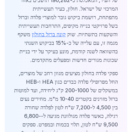
של העיר, המאכלסת כ-196,282 תושבים באזור
המרכזי של ישראל. חולון, כעיר תעשייתית
מתפתחת, רושמת ביקוש גובר למוצרי פלדה וברזל
בשל פרויקטי בנייה מקיפים, התרחבות תעשייתית
והשקעות בתשתיות. שוק
קונה ברזל בחולון
משקף
מגמה זו, עם עלייה של כ-15% בביקוש השנתי
בהשוואה לשנה קודמת, מונע בעיקר על ידי בניית
שכונות מגורים חדשות ומפעלים מתקדמים.
ספקי פלדה בחולון מציעים מגוון רחב של מוצרים,
החל מפרופילי פלדה כבדים כגון HEA ו-HEB
במשקלים של 200-1000 ק"ג ליחידה, ועד למוטות
ברזל מזוינים בקטרים 10-40 מ"מ. מחירים נעים
בין 4,500 ל-7,200 ש"ח לטון לפלדה שחורה
רגילה, כאשר פלדה מגולוונת מגיעה ל-6,800-
9,500 ש"ח לטון, תלוי בכמות ובמפרט. ספקים