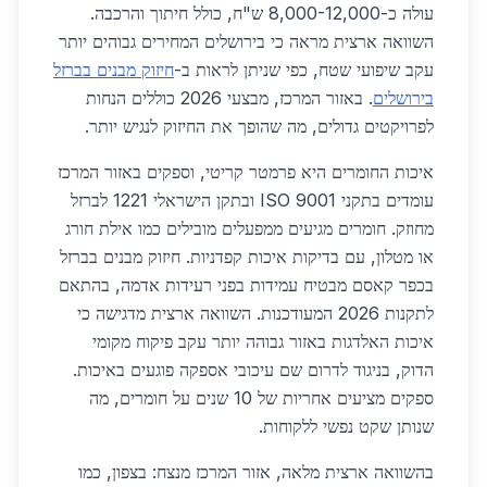
עולה כ-8,000-12,000 ש"ח, כולל חיתוך והרכבה.
השוואה ארצית מראה כי בירושלים המחירים גבוהים יותר
עקב שיפועי שטח, כפי שניתן לראות ב-
חיזוק מבנים בברזל
בירושלים
. באזור המרכז, מבצעי 2026 כוללים הנחות
לפרויקטים גדולים, מה שהופך את החיזוק לנגיש יותר.
איכות החומרים היא פרמטר קריטי, וספקים באזור המרכז
עומדים בתקני ISO 9001 ובתקן הישראלי 1221 לברזל
מחוזק. חומרים מגיעים ממפעלים מובילים כמו אילת חורג
או מטלון, עם בדיקות איכות קפדניות. חיזוק מבנים בברזל
בכפר קאסם מבטיח עמידות בפני רעידות אדמה, בהתאם
לתקנות 2026 המעודכנות. השוואה ארצית מדגישה כי
איכות האלדגות באזור גבוהה יותר עקב פיקוח מקומי
הדוק, בניגוד לדרום שם עיכובי אספקה פוגעים באיכות.
ספקים מציעים אחריות של 10 שנים על חומרים, מה
שנותן שקט נפשי ללקוחות.
בהשוואה ארצית מלאה, אזור המרכז מנצח: בצפון, כמו