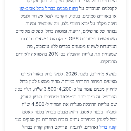
המרכזיים בתל אביב ובראשון לציון. זה חוסך זמן יקר
לקבלנים העובדים על
חיזוק מבנים בברזל בתל אביב-יפו
או באזורים סמוכים. בנוסף, הקרבה לנמל אשדוד ולנמל
חיפה מקלה על יבוא חומרי גלם, מה שמבטיח זמינות
גבוהה של פרופילים, יריעות ומוטות ברזל. ספקים מקומיים
משתמשים במערכות GPS מתקדמות ומשאיות כבדות
המיועדות לשינוע מטענים כבדים ללא עיכובים, מה
שמפחית את עלויות ההובלה בכ-20% בהשוואה לאזורים
מרוחקים.
בנושא מחירים, בשנת 2026, ספקי ברזל באזור המרכז
מציעים תמחור תחרותי במיוחד. מחיר ממוצע לטון ברזל
לחיזוק מבנים עומד על כ-3,500-4,200 ש"ח, תלוי בסוג
הפרופיל. זה נמוך יותר בכ-15% ממחירים בצפון הארץ,
שם עלויות ההובלה מעלות את המחיר ל-4,500 ש"ח
ומעלה. בכפר קאסם, חיזוק מבנים בברזל בכפר קאסם
יכול להינתן במחירים נוחים בזכות התחרות בין ספקים כמו
קונה ברזל
ואחרים. לדוגמה, פרויקט חיזוק קורה בברזל