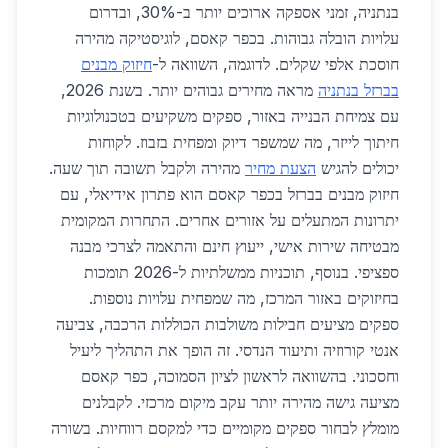
בנתניה, זמני אספקה ארוכים יותר ב-30%, ובדרום
עלויות הובלה גבוהות. בכפר קאסם, לוגיסטיקה מהירה
חוסכת אלפי שקלים. לדוגמה, השוואה ל-
חיזוק מבנים
בברזל בנתניה
מראה מחירים גבוהים יותר. בשנת 2026,
עם צמיחת הבנייה באזור, ספקים משקיעים בטכנולוגיות
חיתוך לייזר, מה שמשפר דיוק ומפחית בזבוז. לקוחות
יכולים להגיש
הצעת מחיר
מהירה ולקבל תשובה תוך שעה.
חיזוק מבנים בברזל בכפר קאסם הוא פתרון אידיאלי, עם
יתרונות המתעלים על אזורים אחרים. התחרות המקומית
מבטיחה שירות אישי, ייעוץ חינם והתאמה לצרכי מבנה
ספציפי. בנוסף, תוכניות ממשלתיות ל-2026 תומכות
בחיזוקים באזור המרכז, מה שמפחית עלויות נוספות.
ספקים מציעים חבילות משולבות הכוללות הרכבה, צביעה
אנטי קורוזיה ותיעוד הנדסי. זה הופך את התהליך ליעיל
וחסכוני. בהשוואה לראשון לציון הסמוכה, כפר קאסם
מציעה גישה מהירה יותר עקב מיקום מרכזי. לקבלנים
מומלץ לבחור ספקים מקומיים כדי למקסם רווחיות. בשורה