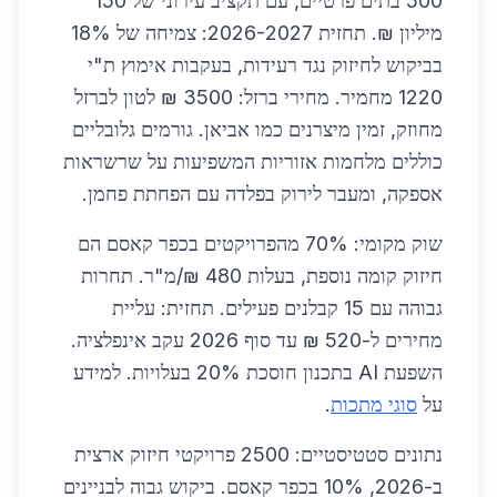
500 בתים פרטיים, עם תקציב עירוני של 150
מיליון ₪. תחזית 2026-2027: צמיחה של 18%
בביקוש לחיזוק נגד רעידות, בעקבות אימוץ ת"י
1220 מחמיר. מחירי ברזל: 3500 ₪ לטון לברזל
מחוזק, זמין מיצרנים כמו אביאן. גורמים גלובליים
כוללים מלחמות אזוריות המשפיעות על שרשראות
אספקה, ומעבר לירוק בפלדה עם הפחתת פחמן.
שוק מקומי: 70% מהפרויקטים בכפר קאסם הם
חיזוק קומה נוספת, בעלות 480 ₪/מ"ר. תחרות
גבוהה עם 15 קבלנים פעילים. תחזית: עליית
מחירים ל-520 ₪ עד סוף 2026 עקב אינפלציה.
השפעת AI בתכנון חוסכת 20% בעלויות. למידע
על
סוגי מתכות
.
נתונים סטטיסטיים: 2500 פרויקטי חיזוק ארצית
ב-2026, 10% בכפר קאסם. ביקוש גבוה לבניינים