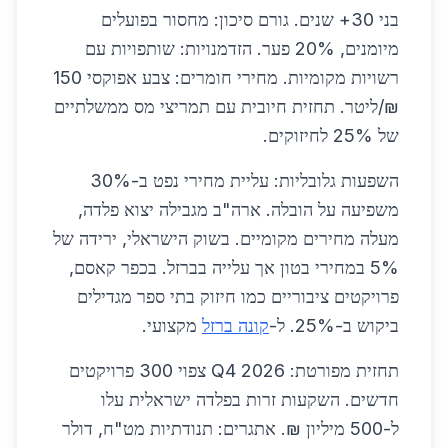
בני 30+ שנים. גורם סיכון: מחסור בפועלים
מיומנים, 20% פער. הזדמנויות: שותפויות עם
רשויות מקומיות. מחירי חומרים: צבע אפוקסי 150
₪/ליטר. תחזית חיובית עם תמריצי מס ממשלתיים
של 25% לחיזוקים.
השפעות גלובליות: עליית מחירי נפט ב-30%
משפיעה על הובלה. ארה"ב מגבילה יצוא פלדה,
מעלה מחירים מקומיים. בשוק הישראלי, ירידה של
5% במחירי בטון אך עלייה בברזל. בכפר קאסם,
פרויקטים ציבוריים כמו חיזוק בתי ספר מגדילים
ביקוש ב-25%. ל-
קונה ברזל
מקצועי.
תחזית מפורטת: 2026 Q4 צפוי 300 פרויקטים
חדשים. השקעות זרות בפלדה ישראלית עלו
ל-500 מיליון ₪. אתגרים: תנודתיות מט"ח, דולר