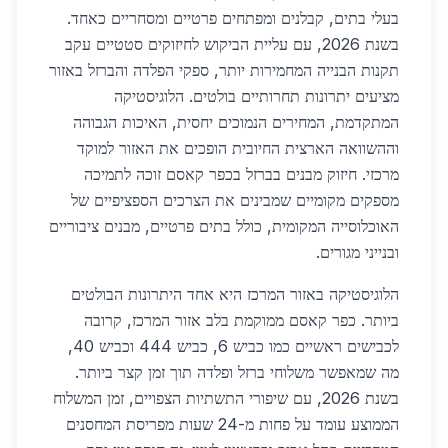
בעלי בתים, קבלנים ומפתחים פרטיים ומסחריים כאחד.
בשנת 2026, עם עליית הביקוש לחיזוקים סטטיים עקב
תקנות הבנייה המחמירות יותר, ספקי הפלדה והברזל באזור
מציעים יתרונות תחרותיים בולטים. הלוגיסטיקה
המתקדמת, המחירים הנמוכים יחסית, האיכות הגבוהה
וההשוואה הארצית החיובית הופכים את האזור למוקד
מרכזי. חיזוק מבנים בברזל בכפר קאסם זוכה לתמיכה
מספקים מקומיים שמבינים את הצרכים הספציפיים של
האוכלוסייה המקומית, כולל בתים פרטיים, מבנים ציבוריים
ובנייני מגורים.
הלוגיסטיקה באזור המרכז היא אחד היתרונות הבולטים
ביותר. כפר קאסם ממוקמת בלב אזור המרכז, קרובה
לכבישים ראשיים כמו כביש 6, כביש 444 וכביש 40,
מה שמאפשר משלוחי ברזל ופלדה תוך זמן קצר ביותר.
בשנת 2026, עם שיפורי התשתיות הצפויים, זמן המשלוח
הממוצע עומד על פחות מ-24 שעות מפריסת המחסנים