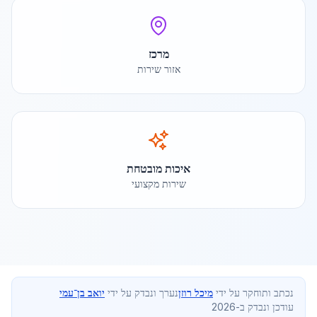
מרכז
אזור שירות
איכות מובטחת
שירות מקצועי
נכתב ותוחקר על ידי
מיכל רוזן
נערך ונבדק על ידי
יואב בן־עמי
עודכן ונבדק ב-2026