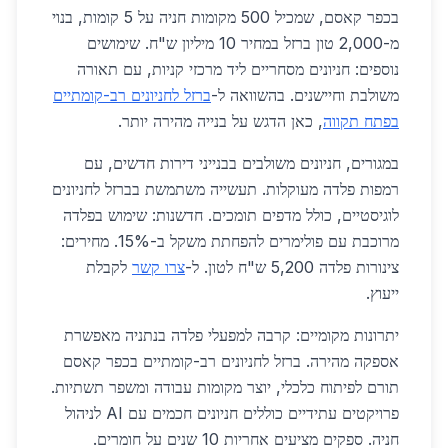
בכפר קאסם, שמכיל 500 מקומות חניה על 5 קומות, בנוי
מ-2,000 טון ברזל במחיר 10 מיליון ש"ח. שימושים
נוספים: חניונים מסחריים ליד מרכזי קניות, עם תאורה
משולבת וחיישנים. בהשוואה ל-
ברזל לחניונים רב-קומתיים
בפתח תקווה
, כאן הדגש על בנייה מהירה יותר.
במגורים, חניונים משולבים בבנייני דירות חדשים, עם
רמפות פלדה מעוקלות. תעשייה משתמשת בברזל לחניונים
לוגיסטיים, כולל מדפים תומכים. חדשנות: שימוש בפלדה
מרוכבת עם פולימרים להפחתת משקל ב-15%. מחירים:
צינורות פלדה 5,200 ש"ח לטון. ל-
צרו קשר
לקבלת
ייעוץ.
יתרונות מקומיים: קרבה למפעלי פלדה בנתניה מאפשרת
אספקה מהירה. ברזל לחניונים רב-קומתיים בכפר קאסם
תורם לפיתוח כלכלי, יוצר מקומות עבודה ומשפר תשתיות.
פרויקטים עתידיים כוללים חניונים חכמים עם AI לניהול
חניה. ספקים מציעים אחריות 10 שנים על חומרים.