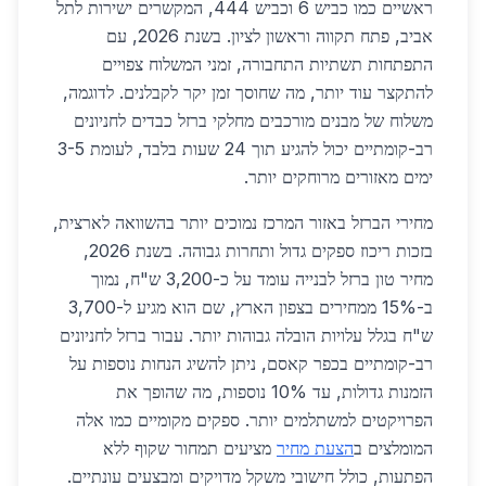
ראשיים כמו כביש 6 וכביש 444, המקשרים ישירות לתל
אביב, פתח תקווה וראשון לציון. בשנת 2026, עם
התפתחות תשתיות התחבורה, זמני המשלוח צפויים
להתקצר עוד יותר, מה שחוסך זמן יקר לקבלנים. לדוגמה,
משלוח של מבנים מורכבים מחלקי ברזל כבדים לחניונים
רב-קומתיים יכול להגיע תוך 24 שעות בלבד, לעומת 3-5
ימים מאזורים מרוחקים יותר.
מחירי הברזל באזור המרכז נמוכים יותר בהשוואה לארצית,
בזכות ריכוז ספקים גדול ותחרות גבוהה. בשנת 2026,
מחיר טון ברזל לבנייה עומד על כ-3,200 ש"ח, נמוך
ב-15% ממחירים בצפון הארץ, שם הוא מגיע ל-3,700
ש"ח בגלל עלויות הובלה גבוהות יותר. עבור ברזל לחניונים
רב-קומתיים בכפר קאסם, ניתן להשיג הנחות נוספות על
הזמנות גדולות, עד 10% נוספות, מה שהופך את
הפרויקטים למשתלמים יותר. ספקים מקומיים כמו אלה
המומלצים ב
הצעת מחיר
מציעים תמחור שקוף ללא
הפתעות, כולל חישובי משקל מדויקים ומבצעים עונתיים.