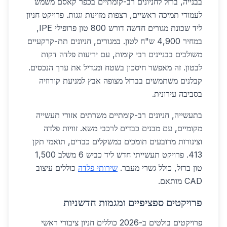
בבנייה, ברזל לחניונים רב-קומתיים בכפר קאסם משמש
לעמודי תמיכה ראשיים, רצפות מזוינות וגגות. פרויקט חניון
ליד שכונת מגורים חדשה דורש 800 טון פרופילי IPE,
במחיר 4,900 ש"ח לטון. במגורים, חניונים תת-קרקעיים
משולבים בבניינים רבי קומות, עם יריעות פלדה דקות
לבטון. זה מאפשר חיסכון בשטח ומגדיל את ערך הנכסים.
קבלנים משתמשים בברזל מצופה אבץ למניעת קורוזיה
בסביבה עירונית.
בתעשייה, חניונים רב-קומתיים משרתים אזורי תעשייה
מקומיים, עם מבנים כבדים לרכבי משא. זוויות פלדה
וצינורות מרובעים תומכים במשקלים כבדים, תואמי תקן
413. פרויקט תעשייתי חדש ליד כביש 6 משלב 1,500
טון ברזל, כולל גשרי מעבר.
שירותי פלדה
כוללים עיצוב
CAD מותאם.
פרויקטים ספציפיים ומגמות חדשניות
פרויקטים בולטים ב-2026 כוללים חניון ציבורי ראשי