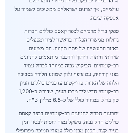
15% במחירים עקב עליית מחירי חומרי גלם
עולמיים, אך יצרנים ישראליים ממשיכים לשמור על
אספקה יציבה.
ספקי ברזל מרכזיים לכפר קאסם כוללים חברות
גדולות ממשרד הפלדה בראשון לציון ומפעלים
באזור התעשייה של פתח תקווה. הם מציעים
שירותי חיתוך, ריתוך והרכבה מותאמים לחניונים
רב-קומתיים. הביקוש גבוה במיוחד לברזל עמיד
בפני קורוזיה, עם ציפוי גלוון שמונע חלודה בסביבה
הלחה של האזור. פרויקטים עדכניים כוללים חניון
רב-קומתי חדש ליד מרכז העיר, שדורש כ-1,200
טון ברזל, במחיר כולל של כ-6.5 מיליון ש"ח.
יתרונות הברזל לחניונים רב-קומתיים בכפר קאסם
כוללים חוזק גבוה, משקל נמוך יחסית לבטון וזמן
בנייה קצר. תכנון מבני כולל עמודי תמיכה מפרופילי