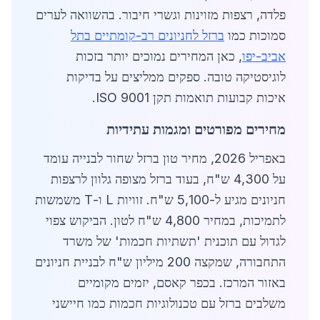
פלדה, רצפות מזוינות וגשרי חיבור. בהשוואה לערים
סמוכות כמו
ברזל לחניונים רב-קומתיים בתל
אביב-יפו
, כאן המחירים נמוכים יותר בזכות
לוגיסטיקה טובה. ספקים ממליצים על בדיקות
איכות קבועות תואמות תקן ISO 9001.
מחירים מפורטים ומגמות עתידיות
באפריל 2026, מחיר טון ברזל שחור לבנייה עומד
על 4,300 ש"ח, בעוד ברזל מצופה גלוון לרצפות
חניונים מגיע ל-5,100 ש"ח. זוויות L ו-T משמשות
לתמיכות, במחיר 4,800 ש"ח לטון. הביקוש צפוי
לגדול עם תוכנית 'תשתיות חכמות' של משרד
התחבורה, שמקצה 200 מיליון ש"ח לבניית חניונים
באזור המרכז. בכפר קאסם, יזמים מקומיים
משלבים ברזל עם טכנולוגיות חכמות כמו חיישני