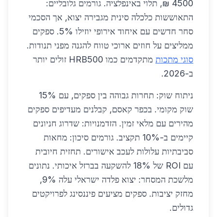
4500 ₪, תלוי באינפלציה. גורמים גלובליים:
התאוששות כלכלה סינית מגבירה יצוא, אך הסכמי
סחר חדשים עם איחוד אירופי יוזילו 5%. ספקים
ממליצים על חוזים ארוכי טווח להגנה מפני תנודות.
סוגי מתכות
מתקדמים כמו HRB500 זולים יותר
ב-2026.
ניתוח שוק: תחרות גבוהה בין ספקים, עם 15%
שוק מקומי. בכפר קאסם, קבלנים מעדיפים ספקים
מהירים עם מלאי זמין. הזדמנויות: שדרוג חניונים
קיימים ב-10% תקציב. גורמים סיכון: מחאות
סביבתיות עלולות לעכב אישורים. תחזית חיובית
עם ROI של 18% להשקעה בברזל איכותי. נתונים
מלשכת המסחר: יצוא פלדה ישראלי עלה 9%,
מחזק יציבות. ספקים מציעים פיננסינג לפרויקטים
גדולים.