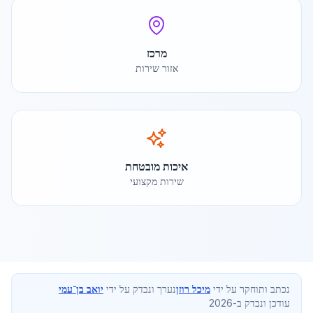
מרכז
אזור שירות
איכות מובטחת
שירות מקצועי
נכתב ותוחקר על ידי
מיכל רוזן
נערך ונבדק על ידי
יואב בן־עמי
עודכן ונבדק ב-2026