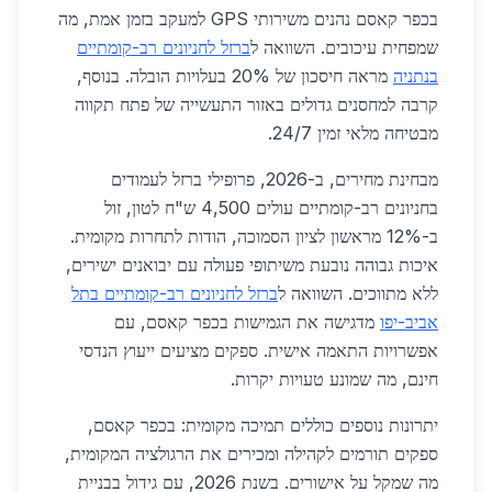
בכפר קאסם נהנים משירותי GPS למעקב בזמן אמת, מה
שמפחית עיכובים. השוואה ל
ברזל לחניונים רב-קומתיים
בנתניה
מראה חיסכון של 20% בעלויות הובלה. בנוסף,
קרבה למחסנים גדולים באזור התעשייה של פתח תקווה
מבטיחה מלאי זמין 24/7.
מבחינת מחירים, ב-2026, פרופילי ברזל לעמודים
בחניונים רב-קומתיים עולים 4,500 ש"ח לטון, זול
ב-12% מראשון לציון הסמוכה, הודות לתחרות מקומית.
איכות גבוהה נובעת משיתופי פעולה עם יבואנים ישירים,
ללא מתווכים. השוואה ל
ברזל לחניונים רב-קומתיים בתל
אביב-יפו
מדגישה את הגמישות בכפר קאסם, עם
אפשרויות התאמה אישית. ספקים מציעים ייעוץ הנדסי
חינם, מה שמונע טעויות יקרות.
יתרונות נוספים כוללים תמיכה מקומית: בכפר קאסם,
ספקים תורמים לקהילה ומכירים את הרגולציה המקומית,
מה שמקל על אישורים. בשנת 2026, עם גידול בבניית