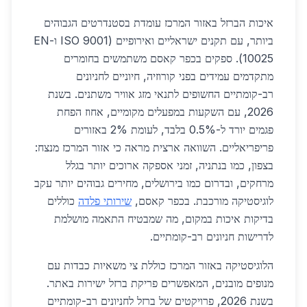
איכות הברזל באזור המרכז עומדת בסטנדרטים הגבוהים
ביותר, עם תקנים ישראליים ואירופיים (ISO 9001 ו-EN
10025). ספקים בכפר קאסם משתמשים בחומרים
מתקדמים עמידים בפני קורוזיה, חיוניים לחניונים
רב-קומתיים החשופים לתנאי מזג אוויר משתנים. בשנת
2026, עם השקעות במפעלים מקומיים, אחוז הפחת
פגמים יורד ל-0.5% בלבד, לעומת 2% באזורים
פריפריאליים. השוואה ארצית מראה כי אזור המרכז מנצח:
בצפון, כמו בנתניה, זמני אספקה ארוכים יותר בגלל
מרחקים, ובדרום כמו בירושלים, מחירים גבוהים יותר עקב
לוגיסטיקה מורכבת. בכפר קאסם,
שירותי פלדה
כוללים
בדיקות איכות במקום, מה שמבטיח התאמה מושלמת
לדרישות חניונים רב-קומתיים.
הלוגיסטיקה באזור המרכז כוללת צי משאיות כבדות עם
מנופים מובנים, המאפשרים פריקת ברזל ישירות באתר.
בשנת 2026, פרויקטים של ברזל לחניונים רב-קומתיים