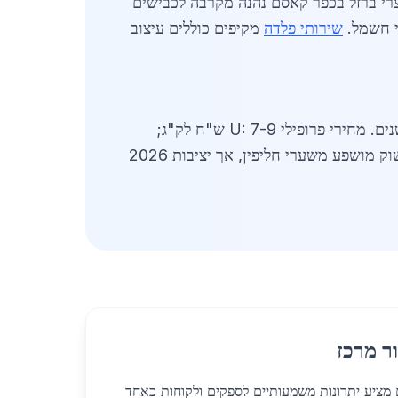
ש"ח לק"ג, וגדרות מוכנות ב-15-20 ש"ח למטר. ייצור מוצרי ברזל בכפר קאסם נהנה מקרבה לכבישים
שירותי פלדה
מקיפים כוללים עיצוב
כוללים חברות עם תו תקן ישראלי, המציעות אחריות של 10 שנים. מחירי פרופילי U: 7-9 ש"ח לק"ג;
צירים: 6-8 ש"ח לק"ג. הביקוש לעיריות סמוכות כמו פתח תקווה גבוה, עם הזמנות שנתיות של אלפי טונות. השוק מושפע משערי חליפין, אך יציבות 2026
ר מרכז
 מציע יתרונות משמעותיים לספקים ולקוחות כאחד