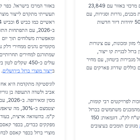
תעשייה, מגורים ופרויקטים ציבוריים, תוך ניצול מיקום מרכזי באזור עם 23,849
באזור המרכז בישראל. כפר ק
מבנים, גדרות וסגירות, עם
תעשייתי מתקדם לייצור מוצר
ביקוש של 30 אלף טון בשנה. פרויקטים כמו בניית 500 יחידות דיור חדשות
ב-2026, עם התפתחות ה
ומאפשרת משלוחים תוך יום אח
מזון ומכונות, עם צינורות
מקומיים נהנים ממחירי דלק נ
ות. דוגמה: מפעל מקומי השתמש ב-200 טון ברזל לבניית קו ייצור,
מברזל מגבירות ביטחון, עם מחיר
ריים כוללים שדרוג פארקים עם
ב
ייצור מוצרי ברזל בירושלים
.
לוגיסטיקה מתקדמת היא אחד 
אביב ולשדה התעופה בן גוריו
מסין ו
כות לפרויקטים רבי קומות,
ידות בפני רעידות אדמה. בשכונות חדשות, 70% מהמבנים משתמשים בברזל
ק"מ. בהשוואה ארצית, בעוד
מקומי. במגורים פרטיים, שערים חשמליים ב-25-35 ש"ח לק"ג. דוגמאות: 150
מפקקים כבדים, בכפר קאסם י
מגוונים תומכים בעיצובים
מוצרי ברזל בכפר קאסם לבחיר