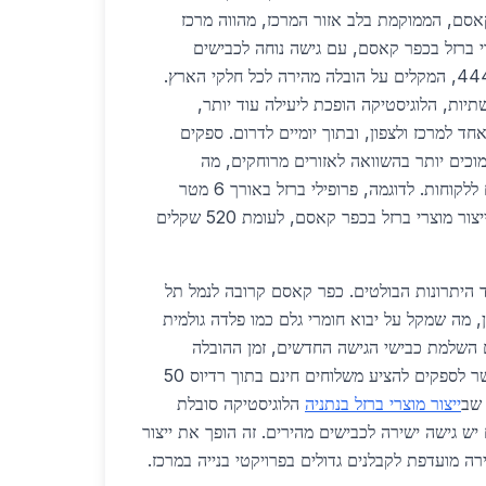
אסם, הממוקמת בלב אזור המרכז, מהווה מרכז
י ברזל בכפר קאסם, עם גישה נוחה לכבישים
ראשיים כמו כביש 6 וכביש 444, המקלים על הובלה מהירה לכל חלקי הארץ.
תשתיות, הלוגיסטיקה הופכת ליעילה עוד יותר,
ד למרכז ולצפון, ובתוך יומיים לדרום. ספקים
מוכים יותר בהשוואה לאזורים מרוחקים, מה
שמתורגם למחירים תחרותיים ללקוחות. לדוגמה, פרופילי ברזל באורך 6 מטר
עולים כ-450 שקלים לטון בייצור מוצרי ברזל בכפר קאסם, לעומת 520 שקלים
היתרונות הבולטים. כפר קאסם קרובה לנמל תל
ן, מה שמקל על יבוא חומרי גלם כמו פלדה גולמית
מאירופה. ב-2026, עם השלמת כבישי הגישה החדשים, זמן ההובלה
יצטמצם ב-30%, מה שיאפשר לספקים להציע משלוחים חינם בתוך רדיוס 50
 שב
ייצור מוצרי ברזל בנתניה
הלוגיסטיקה סובלת
ש גישה ישירה לכבישים מהירים. זה הופך את ייצור
ה מועדפת לקבלנים גדולים בפרויקטי בנייה במרכז.