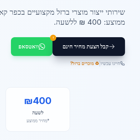
שירותי
ייצור מוצרי ברזל
מקצועיים ב
כפר קא
ממוצע:
400
₪ ל
לשעה
.
!
קבל הצעת מחיר חינם
וואטסאפ
|
חייגו עכשיו
♻️ מוכרים ברזל?
₪
400
לשעה
*מחיר ממוצע