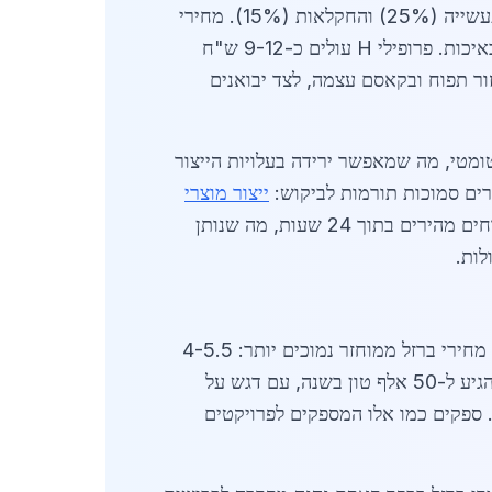
רחב: פרופילי ברזל, צינורות, לוחות, גדרות ומבנים מורכבים. הביקוש העיקרי מגיע מתחומי הבנייה (60%), התעשייה (25%) והחקלאות (15%). מחירי
חומרי הגלם עלו ב-8% בשנה האחרונה, כאשר מחיר קילו ברזל גולמי עומד על 4.5-6 ש"ח לק"ג, תלוי בסוג ובאיכות. פרופילי H עולים כ-9-12 ש"ח
 כמו אלה שבאזור תפוח ובקאסם עצמה, לצד יבואנים
 אוטומטי, מה שמאפשר ירידה בעלויות הייצור
ייצור מוצרי
מספקות שיתופי פעולה לוגיסטיים. ספקים מקומיים מציעים משלוחים מהירים בתוך 24 שעות, מה שנותן
רואה עלייה בביקוש למוצרים ירוקים, כמו ברזל ממוחזר, שמהווה 40% מהייצור. מחירי ברזל ממוחזר נמוכים יותר: 4-5.5
ש"ח לק"ג. התעשייה המקומית כוללת כ-15 מפעלים קטנים ובינוניים, המעסיקים 500 עובדים. הביקוש צפוי להגיע ל-50 אלף טון בשנה, עם דגש על
 ספקים כמו אלו המספקים לפרויקטים