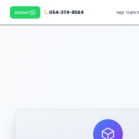
דות
צור קשר
054-374-9584
וואטסאפ