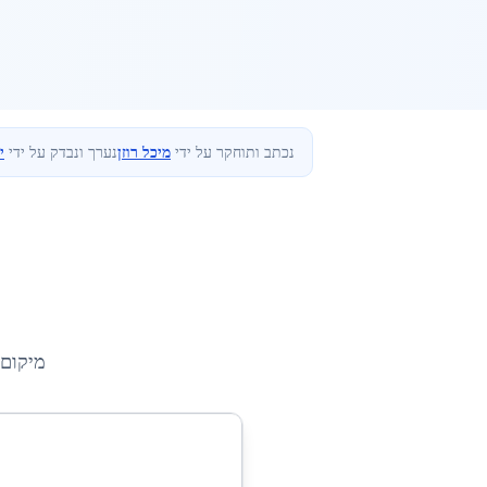
נכתב ותוחקר על ידי
מיכל רוזן
נערך ונבדק על ידי
י
מיקום