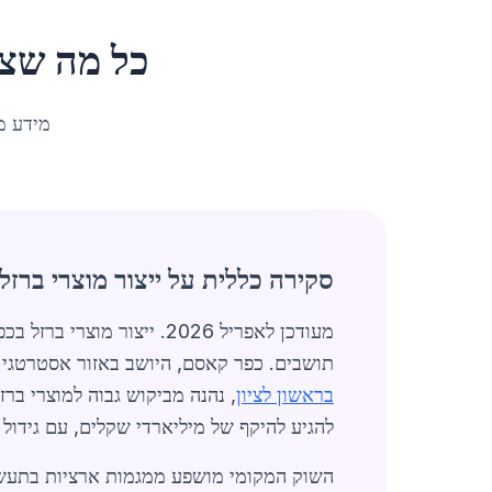
כל מה שצ
מידע מ
סקירה כללית על ייצור מוצרי ברז
תושבים. כפר קאסם, היושב באזור אסטרטגי 
בראשון לציון
, נהנה מביקוש גבוה למוצרי ברזל 
להגיע להיקף של מיליארדי שקלים, עם גידול של 12% בהשוואה לשנה הקודמת, בעיקר בגלל עלייה בבניית מגורים
השוק המקומי מושפע ממגמות ארציות בתעשיית