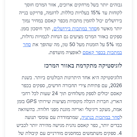
גבוהים יותר בשל מרחקים ארוכים, אזור המרכז חוסך
לקוחות עד 15% בעלויות כוללות. לדוגמה, פרויקט בנייה
בירושלים יכול להזמין מתכות מכפר קאסם במחיר נמוך
יותר מאשר מ
סחר במתכות בירושלים
, תוך חיסכון בזמן.
ספקים באזור המרכז מציעים גם הנחות לכמויות גדולות,
כמו 5% על הזמנות מעל 50 טון, מה שהופך את
סחר
במתכות בכפר קאסם
לאופציה מועדפת.
לוגיסטיקה מתקדמת באזור המרכז
הלוגיסטיקה היא אחד היתרונות הבולטים ביותר. בשנת
2026, עם פתיחת צירי תחבורה חדשים, ספקים בכפר
קאסם יכולים לספק משלוחים תוך 24 שעות לכל רחבי
הארץ. חברות הובלה מקומיות מציעות שירותי GPS בזמן
אמת, מעקב דיגיטלי ואריזה מוגנת מפני חלודה. בהשוואה
ל
סחר במתכות בנתניה
, שמתמודדת עם עומסי תנועה
כבדים יותר, כפר קאסם נהנית מגישה מהירה יותר לכביש
4. ספקים משתמשים במחסנים מודרניים עם קיבולת של