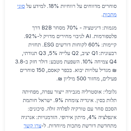
סוחרים מדווחים על רווחיות 18%. למידע על
סוגי
מתכות
.
מגמות: דיגיטציה - 70% מסחר B2B דרך
פלטפורמות. AI לניבוי מחירים מדויק ל-92%.
קיימות: 60% לקוחות דורשים ESG. תחזית
רבעונית: Q1 יציב, Q2 עלייה 5%, Q3 תנודתי,
Q4 צמיחה 10%. השפעת מטבע: דולר חזק ב-3.8
₪ מגדיל עלויות יבוא. בכפר קאסם, 150 סוחרים
פעילים, מחזור 500 מיליון ₪.
גלובלי: אוסטרליה מגבירה ייצור עפרה, מפחיתה
תלות בסין. אינדיה צומחת 9%. ישראל חותמת
הסכם סחר עם טורקיה לפלדה זולה. סיכונים:
אינפלציה 4%, מיתון אירופי. הזדמנויות: אנרגיה
מתחדשת דורשת מתכות מיוחדות. ל-
צרו קשר