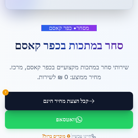
מסחר
•
כפר קאסם
סחר במתכות
ב
כפר קאסם
שירותי
סחר במתכות
מקצועיים ב
כפר קאסם
,
מרכז
.
מחיר ממוצע:
0
₪ ל
שירות
.
!
קבל הצעת מחיר חינם
וואטסאפ
|
חייגו עכשיו
♻️ מוכרים ברזל?