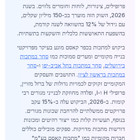
פרופילים, צינורות, לוחות וחומרים נלווים. בשנת
2026, השוק הזה מוערך בכ-150 מיליון שקלים,
עם גידול של 12% בהשוואה לשנה קודמת,
בהשפעת התאוששות כלכלית והשקעות בתשתיות.
ביקוש למתכות בכפר קאסם מונע בעיקר מפרויקטי
בנייה מקומיים ומערים סמוכות כמו
סחר במתכות
בירושלים
,
סחר במתכות בתל אביב-יפו
ו-
סחר
במתכות בראשון לציון
. התושבים והעסקים
המקומיים זקוקים לכמויות גדולות של ברזל מזויין,
פרופילי H ו-I, ופלדה מחוזקת לבנייני מגורים רבי
קומות. ב-2026, הביקוש עלה ב-15% עקב
פרויקטים ממשלתיים להרחבת שכונות מגורים.
בנוסף, תעשיות קלות כמו ייצור רהיטים ומכונות
דורשות מתכות מדויקות. ספקים מובילים כוללים
חברות מקומיות כמו "מתכות קאסם בע"מ"