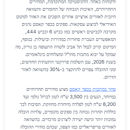
ולקוחות כאחד. הלוגיסטיקה המתקדמת, המחירים
התחרותיים, האיכות הגבוהה של החומרים והשוואה
חיובית לאזורים ארציים אחרים הופכים את האזור למקום
האידיאלי לביצוע עסקאות. ספקים בכפר קאסם נהנים
מקרבה לכבישים ראשיים כמו כביש 6 וכביש 444,
המאפשרים העברת סחורות במהירות וביעילות. בנוסף,
המיקום קרוב לנמל תל אביב ולשדה התעופה בן גוריון, מה
שמקל על יבוא מתכות מחו"ל ומשלוחים בינלאומיים.
בשנת 2026, עם השלמת פרויקטי התשתית החדשים,
זמני ההובלה צפויים להתקצר ב-30% בהשוואה לאזור
הדרום.
סחר במתכות בכפר קאסם
מציע מחירים תחרותיים
במיוחד, הנעים בין 3,500 ש"ח לטון לברזל גולמי ועד
8,200 ש"ח לטון לפלדה מיוחדת מחוזקת. הסיבות לכך
כוללות תחרות גבוהה בין ספקים מקומיים, עלויות הובלה
נמוכות יותר וגישה ישירה ליצרנים מרכזיים. בהשוואה
לאזורים פריפריאליים כמו הצפון, שבהם מחירי ההובלה