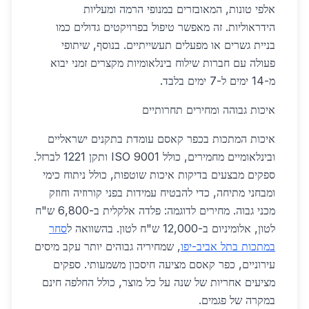
אלפי טונות, המאובזרים במנופי הרמה ומעליות
הידראוליות. זה מאפשר טיפול בפרויקטים גדולים כמו
בניית גשרים או מפעלים תעשייתיים. בנוסף, שיתופי
פעולה עם חברות שילוח בינלאומיות מקצרים זמני יבוא
מ-14 ימים ל-7 ימים בלבד.
איכות גבוהה ומחירים תחרותיים
איכות המתכות בכפר קאסם עומדת בתקנים ישראליים
ובינלאומיים מחמירים, כולל ISO 9001 ותקן 1221 לברזל.
ספקים מבצעים בדיקות איכות שוטפות, כולל ניתוח כימי
ומבחני מתיחה, כדי להבטיח עמידות בפני קורוזיה וחוזק
מכני גבוה. מחירים לדוגמה: פלדה אלקלית ב-6,800 ש"ח
לטון, אלומיניום ב-12,000 ש"ח לטון. בהשוואה ל
סחר
במתכות בתל אביב-יפו
, שמחיריה גבוהים יותר עקב מיסים
עירוניים, כפר קאסם מציעה חיסכון משמעותי. ספקים
מציעים אחריות של שנה על כל מוצר, כולל החלפה חינם
במקרה של פגמים.