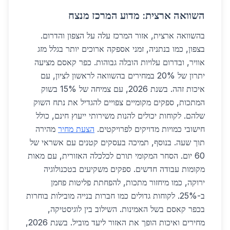
השוואה ארצית: מדוע המרכז מנצח
בהשוואה ארצית, אזור המרכז עלה על הצפון והדרום.
בצפון, כמו בנתניה, זמני אספקה ארוכים יותר בגלל מזג
אוויר, ובדרום עלויות הובלה גבוהות. כפר קאסם מציעה
יתרון של 20% במחירים בהשוואה לראשון לציון, עם
איכות זהה. בשנת 2026, עם צמיחה של 15% בשוק
המתכות, ספקים מקומיים צפויים להגדיל את נתח השוק
שלהם. לקוחות יכולים להנות משירותי ייעוץ חינם, כולל
חישובי כמויות מדויקים לפרויקטים.
הצעת מחיר
מהירה
תוך שעה. בנוסף, תמיכה בעסקים קטנים עם אשראי של
60 יום. הסחר המקומי תורם לכלכלה האזורית, עם מאות
מקומות עבודה חדשים. ספקים משקיעים בטכנולוגיה
ירוקה, כמו מיחזור מתכות, להפחתת פליטות פחמן
ב-25%. לקוחות גדולים כמו חברות בנייה מובילות בוחרות
בכפר קאסם בשל האמינות. השילוב בין לוגיסטיקה,
מחירים ואיכות הופך את האזור ליעד מוביל. בשנת 2026,