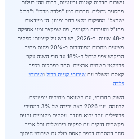
עשרות חברות קטנות ובינוניות, רבות מהן בעלות
מחסנים גדולים. חברות כמו "פלדה מרכז" ו"ברזל
ישראל" מספקות מלאי רחב ומגוון. הן מייבאות
מחו"ל ומעבדות מקומית, מה שמקצר זמני אספקה
ל-48 שעות. ב-2026, יש דגש על קיימות: ספקים
מציעים מתכות ממוחזרות ב-20% פחות מחיר.
הביקוש צפוי לגדול ב-18% עד סוף השנה עקב
פרויקטי תשתית ארציים. סחר במתכות בכפר
קאסם משולב עם
שירותי קניית ברזל
ו
שירותי
פלדה
.
השוק תחרותי, עם השוואת מחירים יומיומית.
לדוגמה, יוני 2026 ראה ירידה של 3% במחירי
פרופילים עקב יבוא מוגבר. עסקים מקומיים נהנים
מקשרים חזקים עם ספקים בירושלים ותל אביב.
סחר במתכות בכפר קאסם כולל גם שירותי חיתוך