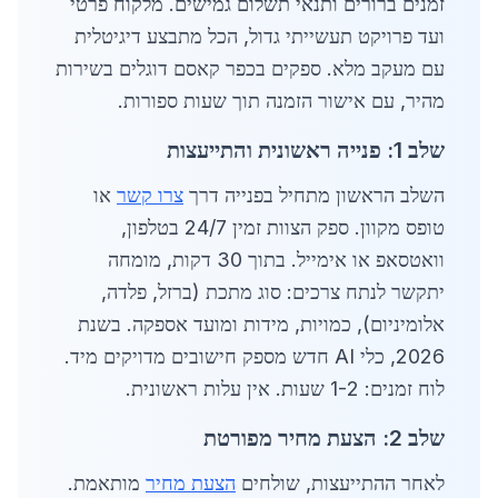
זמנים ברורים ותנאי תשלום גמישים. מלקוח פרטי
ועד פרויקט תעשייתי גדול, הכל מתבצע דיגיטלית
עם מעקב מלא. ספקים בכפר קאסם דוגלים בשירות
מהיר, עם אישור הזמנה תוך שעות ספורות.
שלב 1: פנייה ראשונית והתייעצות
השלב הראשון מתחיל בפנייה דרך
צרו קשר
או
טופס מקוון. ספק הצוות זמין 24/7 בטלפון,
וואטסאפ או אימייל. בתוך 30 דקות, מומחה
יתקשר לנתח צרכים: סוג מתכת (ברזל, פלדה,
אלומיניום), כמויות, מידות ומועד אספקה. בשנת
2026, כלי AI חדש מספק חישובים מדויקים מיד.
לוח זמנים: 1-2 שעות. אין עלות ראשונית.
שלב 2: הצעת מחיר מפורטת
לאחר ההתייעצות, שולחים
הצעת מחיר
מותאמת.