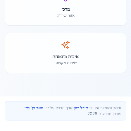
מרכז
אזור שירות
איכות מובטחת
שירות מקצועי
נכתב ותוחקר על ידי
מיכל רוזן
נערך ונבדק על ידי
יואב בן־עמי
עודכן ונבדק ב-2026