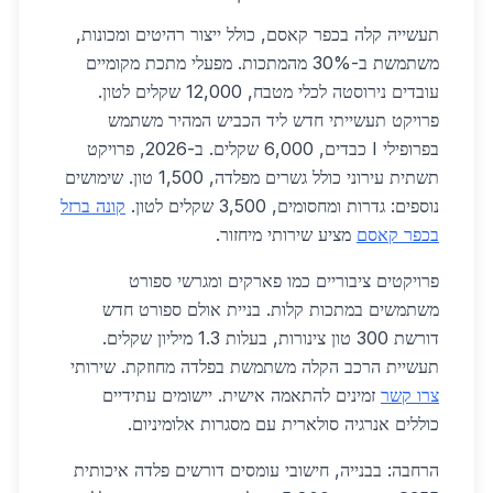
תעשייה קלה בכפר קאסם, כולל ייצור רהיטים ומכונות,
משתמשת ב-30% מהמתכות. מפעלי מתכת מקומיים
עובדים נירוסטה לכלי מטבח, 12,000 שקלים לטון.
פרויקט תעשייתי חדש ליד הכביש המהיר משתמש
בפרופילי I כבדים, 6,000 שקלים. ב-2026, פרויקט
תשתית עירוני כולל גשרים מפלדה, 1,500 טון. שימושים
נוספים: גדרות ומחסומים, 3,500 שקלים לטון.
קונה ברזל
בכפר קאסם
מציע שירותי מיחזור.
פרויקטים ציבוריים כמו פארקים ומגרשי ספורט
משתמשים במתכות קלות. בניית אולם ספורט חדש
דורשת 300 טון צינורות, בעלות 1.3 מיליון שקלים.
תעשיית הרכב הקלה משתמשת בפלדה מחוזקת. שירותי
צרו קשר
זמינים להתאמה אישית. יישומים עתידיים
כוללים אנרגיה סולארית עם מסגרות אלומיניום.
הרחבה: בבנייה, חישובי עומסים דורשים פלדה איכותית