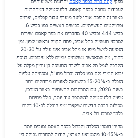
ספקי
קונה ברזל בכפר קאסם
יתרונות משמעותיים
לעבודות מתכת בכפר קאסם. הלוגיסטיקה המתקדמת
באזור זה הופכת אותו ליעד מועדף עבור קבלנים, יצרנים
ופרויקטים תעשייתיים. כבישים ראשיים כמו כביש 6,
כביש 444 וכביש 40 מחברים את כפר קאסם ישירות
למרכזי תעשייה בתל אביב, פתח תקווה וראשון לציון. זמן
הנסיעה למשל מיפו או מתל אביב אינו עולה על 20-30
דקות, מה שמאפשר משלוחים יומיים ללא עיכובים. בנוסף,
הקרבה לנמל תל אביב ולשדה התעופה בן גוריון מקלה על
יבוא חומרי גלם כמו פלדה וברזל מחו"ל, ומפחיתה עלויות
הובלה ב-15-20% בהשוואה לאזורים מרוחקים יותר.
בשנת 2026, עם התרחבות התשתיות באזור המרכז,
צפויה הלוגיסטיקה להשתפר עוד יותר, כולל פתיחת
מסילות רכבת חדשות שיקצרו זמני הובלה לכ-10 דקות
בלבד למרכז תל אביב.
מחירי חומרי הפלדה והברזל בכפר קאסם נמוכים יותר
ב-10-15% מהממוצע הארצי, הודות לתחרות גבוהה בין