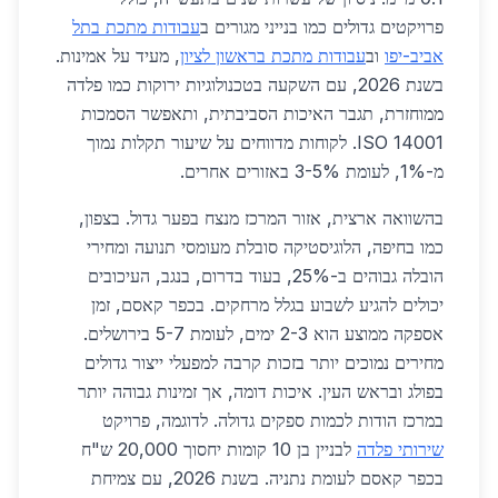
פרויקטים גדולים כמו בנייני מגורים ב
עבודות מתכת בתל
אביב-יפו
וב
עבודות מתכת בראשון לציון
, מעיד על אמינות.
בשנת 2026, עם השקעה בטכנולוגיות ירוקות כמו פלדה
ממוחזרת, תגבר האיכות הסביבתית, ותאפשר הסמכות
ISO 14001. לקוחות מדווחים על שיעור תקלות נמוך
מ-1%, לעומת 3-5% באזורים אחרים.
בהשוואה ארצית, אזור המרכז מנצח בפער גדול. בצפון,
כמו בחיפה, הלוגיסטיקה סובלת מעומסי תנועה ומחירי
הובלה גבוהים ב-25%, בעוד בדרום, בנגב, העיכובים
יכולים להגיע לשבוע בגלל מרחקים. בכפר קאסם, זמן
אספקה ממוצע הוא 2-3 ימים, לעומת 5-7 בירושלים.
מחירים נמוכים יותר בזכות קרבה למפעלי ייצור גדולים
בפולג ובראש העין. איכות דומה, אך זמינות גבוהה יותר
במרכז הודות לכמות ספקים גדולה. לדוגמה, פרויקט
שירותי פלדה
לבניין בן 10 קומות יחסוך 20,000 ש"ח
בכפר קאסם לעומת נתניה. בשנת 2026, עם צמיחת