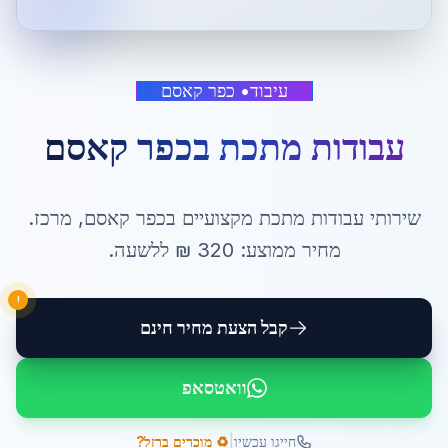
עיבוד
•
כפר קאסם
עבודות מתכת
ב
כפר קאסם
שירותי
עבודות מתכת
מקצועיים ב
כפר קאסם
,
מרכז
.
מחיר ממוצע:
320
₪ ל
לשעה
.
!
קבל הצעת מחיר חינם
וואטסאפ
|
חייגו עכשיו
♻️ מוכרים ברזל?