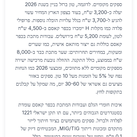
ספקים מקומיים. לדוגמה, טון ברזל בניין בשנת 2026
יעלה כ-3,200 ש"ח, בעוד בצפון הארץ המחיר עשוי
להגיע ל-3,700 ש"ח בגלל עלויות הובלה נוספות. פרופילי
פלדה כמו מקלות H יימכרו בכפר קאסם ב-4,500 ש"ח
לטון, לעומת 5,200 ש"ח בירושלים. עבודות מתכת בכפר
קאסם כוללות גם ייצור מותאם אישית, כמו שערים
ומעקות, במחירים תחרותיים: שער מתכת כבד ב-8,000
ש"ח בממוצע, כולל התקנה. ההוזלה נובעת מרכישה ישירה
מספקים מקומיים ללא מתווכים, ומבצעי 2026 כמו הנחות
נפח של 5% על הזמנות מעל 10 טון. ספקים באזור
מציעים גם אשראי של 30-60 יום, מה שמקל על קבלנים
בתקופות לחץ.
איכות חומרי הגלם ועבודות המתכת בכפר קאסם עומדת
בסטנדרטים הגבוהים ביותר, עם תו תקן ישראלי 1221
לפלדה ולברזל. ספקים משתמשים בציוד חיתוך לייזר
מתקדם ומכונות ריתוך MIG/TIG, המבטיחים דיוק של
0.1 מ"מ. ניסיון של עשרות שנים בתעשייה, כולל