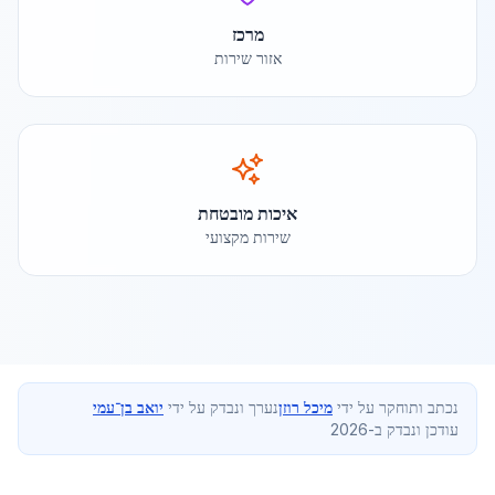
מרכז
אזור שירות
איכות מובטחת
שירות מקצועי
נכתב ותוחקר על ידי
מיכל רוזן
נערך ונבדק על ידי
יואב בן־עמי
עודכן ונבדק ב-2026