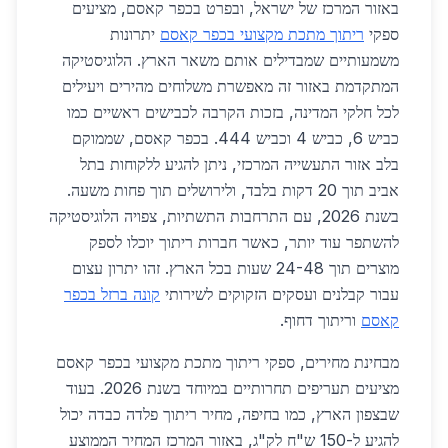
באזור המרכז של ישראל, ובפרט בכפר קאסם, מציעים
ספקי
ריתוך מתכת מקצועי בכפר קאסם
יתרונות
משמעותיים שמבדילים אותם משאר הארץ. הלוגיסטיקה
המתקדמת באזור זה מאפשרת משלוחים מהירים ויעילים
לכל חלקי המדינה, בזכות הקרבה לכבישים ראשיים כמו
כביש 6, כביש 4 וכביש 444. בכפר קאסם, שממוקם
בלב אזור התעשייה המרכזי, ניתן להגיע ללקוחות בתל
אביב תוך 20 דקות בלבד, ולירושלים תוך פחות משעה.
בשנת 2026, עם התרחבות התשתיות, צפויה הלוגיסטיקה
להשתפר עוד יותר, כאשר חברות ריתוך יוכלו לספק
מוצרים תוך 24-48 שעות בכל הארץ. זהו יתרון עצום
עבור קבלנים ועסקים הזקוקים לשירותי
קונה ברזל בכפר
קאסם
וריתוך דחוף.
מבחינת מחירים, ספקי ריתוך מתכת מקצועי בכפר קאסם
מציעים תעריפים תחרותיים במיוחד בשנת 2026. בעוד
שבצפון הארץ, כמו בחיפה, מחיר ריתוך פלדה כבדה יכול
להגיע ל-150 ש"ח לק"ג, באזור המרכז המחיר הממוצע