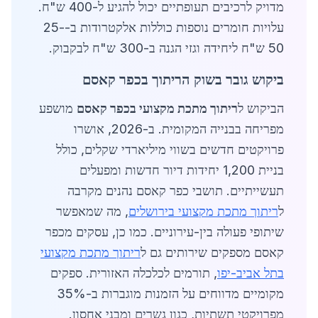
מדויק לרכיבים תעופתיים יכול להגיע ל-400 ש"ח.
עלויות חומרים נוספות כוללות אלקטרודות ב-25-
50 ש"ח ליחידה וגזי הגנה ב-300 ש"ח לבקבוק.
ביקוש גובר בשוק הריתוך בכפר קאסם
הביקוש ל
ריתוך מתכת מקצועי בכפר קאסם
מושפע
מפריחה בבנייה המקומית. ב-2026, אושרו
פרויקטים חדשים בשווי מיליארדי שקלים, כולל
בניית 1,200 יחידות דיור חדשות ומפעלים
תעשייתיים. תושבי כפר קאסם נהנים מקרבה
ל
ריתוך מתכת מקצועי בירושלים
, מה שמאפשר
שיתופי פעולה בין-עירוניים. כמו כן, עסקים מכפר
קאסם מספקים שירותים גם ל
ריתוך מתכת מקצועי
בתל אביב-יפו
, תורמים לכלכלה האזורית. ספקים
מקומיים מדווחים על הזמנות מוגברות ב-35%
מפרויקטי תשתיות, כגון גשרים ומבני אחסון.