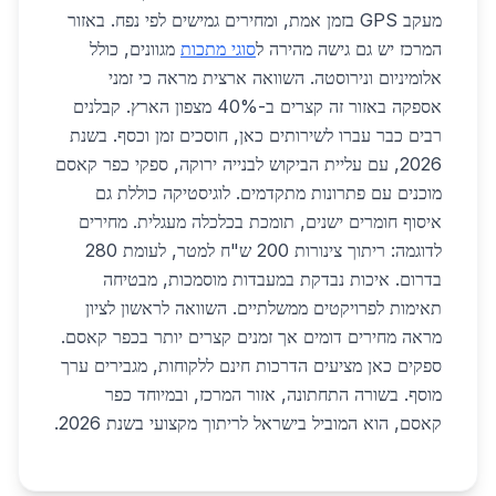
מעקב GPS בזמן אמת, ומחירים גמישים לפי נפח. באזור
המרכז יש גם גישה מהירה ל
סוגי מתכות
מגוונים, כולל
אלומיניום ונירוסטה. השוואה ארצית מראה כי זמני
אספקה באזור זה קצרים ב-40% מצפון הארץ. קבלנים
רבים כבר עברו לשירותים כאן, חוסכים זמן וכסף. בשנת
2026, עם עליית הביקוש לבנייה ירוקה, ספקי כפר קאסם
מוכנים עם פתרונות מתקדמים. לוגיסטיקה כוללת גם
איסוף חומרים ישנים, תומכת בכלכלה מעגלית. מחירים
לדוגמה: ריתוך צינורות 200 ש"ח למטר, לעומת 280
בדרום. איכות נבדקת במעבדות מוסמכות, מבטיחה
תאימות לפרויקטים ממשלתיים. השוואה לראשון לציון
מראה מחירים דומים אך זמנים קצרים יותר בכפר קאסם.
ספקים כאן מציעים הדרכות חינם ללקוחות, מגבירים ערך
מוסף. בשורה התחתונה, אזור המרכז, ובמיוחד כפר
קאסם, הוא המוביל בישראל לריתוך מקצועי בשנת 2026.