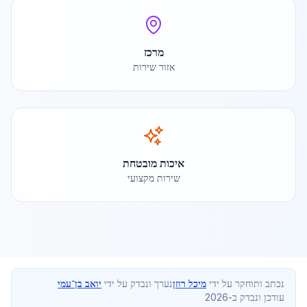
מרכז
אזור שירות
איכות מובטחת
שירות מקצועי
נכתב ותוחקר על ידי
מיכל רוזן
נערך ונבדק על ידי
יואב בן־עמי
עודכן ונבדק ב-2026