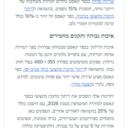
שירותי פלדה
בכפר קאסם כוללים חבילות משולבות של
ריתוך וגזיזה, חוסכות 15% נוספים. בהשוואה ל
ריתוך
מתכת מקצועי בנתניה
, כפר קאסם זול יותר ב-10% בגלל
קרבה למקורות חומרי גלם.
איכות גבוהה ותקנים מחמירים
איכות הריתוך בכפר קאסם מבטיחה עמידות בפני רעידות
אדמה וקורוזיה, עם ציפויים גלווניים חינם על הזמנות
גדולות. ספקים משתמשים בפלדה 355 ו-460 בעלי חוזק
גבוה. בהשוואה ל
ריתוך מתכת מקצועי בתל אביב-יפו
, כפר
קאסם מציע שירות אישי יותר עם פחות עיכובים. למידע
נוסף, בקרו ב
הצעת מחיר
.
יתרונות אלה הופכים את ריתוך מתכת מקצועי בכפר
קאסם לבחירה המועדפת בשנת 2026, עם חיסכון כולל
של 25% בהשוואה לאזורים אחרים. הספקים כאן
מתמחים בפרויקטים תעשייתיים, בנייה ומכונות, ומציעים
אחריות של 5 שנים על כל עבודה. הלוגיסטיקה כוללת