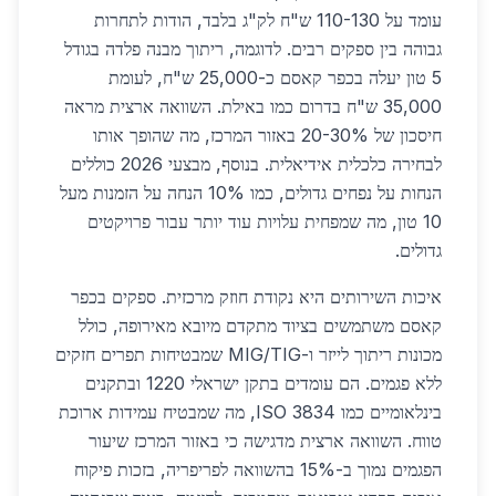
עומד על 110-130 ש"ח לק"ג בלבד, הודות לתחרות
גבוהה בין ספקים רבים. לדוגמה, ריתוך מבנה פלדה בגודל
5 טון יעלה בכפר קאסם כ-25,000 ש"ח, לעומת
35,000 ש"ח בדרום כמו באילת. השוואה ארצית מראה
חיסכון של 20-30% באזור המרכז, מה שהופך אותו
לבחירה כלכלית אידיאלית. בנוסף, מבצעי 2026 כוללים
הנחות על נפחים גדולים, כמו 10% הנחה על הזמנות מעל
10 טון, מה שמפחית עלויות עוד יותר עבור פרויקטים
גדולים.
איכות השירותים היא נקודת חוזק מרכזית. ספקים בכפר
קאסם משתמשים בציוד מתקדם מיובא מאירופה, כולל
מכונות ריתוך לייזר ו-MIG/TIG שמבטיחות תפרים חזקים
ללא פגמים. הם עומדים בתקן ישראלי 1220 ובתקנים
בינלאומיים כמו ISO 3834, מה שמבטיח עמידות ארוכת
טווח. השוואה ארצית מדגישה כי באזור המרכז שיעור
הפגמים נמוך ב-15% בהשוואה לפריפריה, בזכות פיקוח