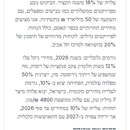
עלייה של 18% משנה תקציר. הביקוש נובע
מפרויקטים ממשלתיים כמו כבישים ומפעלים, עם
השקעה של 50 מיליארד ₪ בתשתיות. אנו מציעים
מחירים תחרותיים בכפר קאסם, כולל הנחות
לפרויקטים גדולים. לקוחות מדווחים על חיסכון של
20% בהשוואה למרכז תל אביב.
גורמים גלובליים: בשנת 2026, מחירי ניקל עלו
12% בשוק הלונדון עקב סנקציות על רוסיה, מה
שמשפיע על ריתוך נירוסטה. סין, ייצרנית 50%
מפלדה עולמית, הפחיתה יצוא ב-10%, גורמת
לעליית מחירים מקומית. בישראל, יבוא פלדה מיצר
7 מיליון טון, עם עלות ממוצעת 4800 ₪/טון.
תחזית: עלייה של 10% במחירים עד סוף 2026,
אך ירידה צפויה ב-2027 עם התאוששות כלכלית.
תחזית שוק וטרנדים