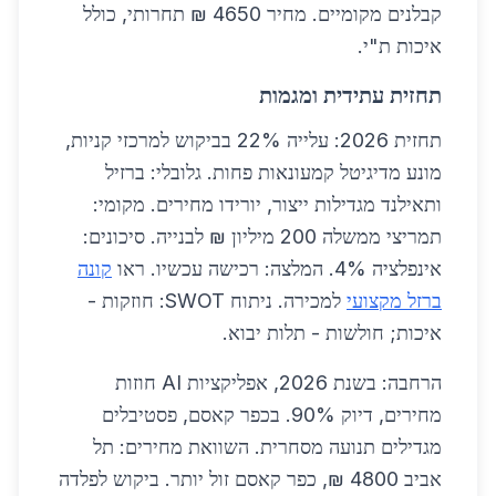
קבלנים מקומיים. מחיר 4650 ₪ תחרותי, כולל
איכות ת"י.
תחזית עתידית ומגמות
תחזית 2026: עלייה 22% בביקוש למרכזי קניות,
מונע מדיגיטל קמעונאות פחות. גלובלי: ברזיל
ותאילנד מגדילות ייצור, יורידו מחירים. מקומי:
תמריצי ממשלה 200 מיליון ₪ לבנייה. סיכונים:
אינפלציה 4%. המלצה: רכישה עכשיו. ראו
קונה
ברזל מקצועי
למכירה. ניתוח SWOT: חוזקות -
איכות; חולשות - תלות יבוא.
הרחבה: בשנת 2026, אפליקציות AI חוזות
מחירים, דיוק 90%. בכפר קאסם, פסטיבלים
מגדילים תנועה מסחרית. השוואת מחירים: תל
אביב 4800 ₪, כפר קאסם זול יותר. ביקוש לפלדה