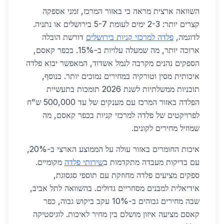
השוואה ארצית מראה כי באזור המרכז, זמני אספקה
קצרים יותר: 2-3 ימים לעומת 5-7 בירושלים או נתניה.
לדוגמה,
פלדה למרכזי קניות בירושלים
דורשת הובלה
ארוכה יותר, מה שמעלה עלויות ב-15%. בכפר קאסם,
הספקים נהנים מקרבה לנמל אשדוד, המאפשר יבוא פלדה
איכותית מסין וטורקיה במחירים נמוכים יותר. בנוסף,
תוכניות ממשלתיות לשנת 2026 תומכות בתעשיית
הפלדה באזור המרכז עם מענקים של עד 500,000 ש"ח
לפרויקטים של פלדה למרכזי קניות בכפר קאסם, מה
שמוזיל מחירים לקונים.
איכות החומרים באזור עולה על הממוצע הארצי ב-20%,
עם בדיקות מעבדה מתקדמות ב
שירותי פלדה
מקומיים.
ספקים מציעים פלדה מחוזקת עם תוספי סגסוגת,
אידיאלית למבנים מסחריים גדולים. בהשוואה לתל אביב,
שבה מחירים גבוהים ב-10% עקב ביקוש גבוה, כפר
קאסם מציעה איזון מושלם בין מחיר לאיכות. לוגיסטיקה