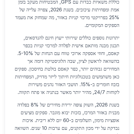
כוללת משאיות כבדות עם GPS, המבטיחות מעקב בזמן
אמת ומפחיתות עיכובים. בשנת 2026, צפויה עלייה של
25% בפרויקטי מרכזי קניות באזור, מה שמחזק את מעמד
הספקים המקומיים.
יתרונות נוספים כוללים שירותי ייעוץ חינם להנדסאים,
תכנון מבנה מותאם אישית לפלדה למרכזי קניות בכפר
קאסם, וחוזי אספקה ארוכי טווח עם הנחות של 5-10%.
בהשוואה לראשון לציון, שבה הלוגיסטיקה דומה אך
המחירים גבוהים יותר, כפר קאסם בולטת בחיסכון. ספקים
כאן משתמשים בטכנולוגיות חיתוך לייזר מדויק, המפחיתות
בזבוז חומרים ב-15%. תושבי האזור נהנים משירות
לקוחות 24/7, מהיר יותר מאשר בנתניה או פתח תקווה.
בשנת 2026, השוק צופה ירידת מחירים של 8% בפלדה
מבנית באזור המרכז, בזכות יבוא מוגבר. ספקים מציעים
אופציות מימון, תשלומים ב-60 יום ללא ריבית. איכות
נבדקת על ידי מכון התקנים, עם ערבות 10 שנים. השוואה