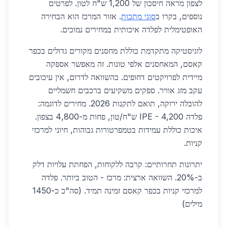
לצפון מראה חיסכון של 1,200 ש"ח לטון. לפרטים
נוספים, בקרו ב
סוגי מתכות
. אזור המרכז הוא הבחירה
האופטימלית לפלדה איכותית במחירים נמוכים.
לוגיסטיקה מתקדמת כוללת מחסנים מקורים גדולים בכפר
קאסם, המאחסנים אלפי טונות. זה מאפשר אספקה
מיידית לפרויקטים דחופים. בהשוואה לדרום, אין עיכובים
עקב מזג אוויר. ספקים משקיעים ברכבים חשמליים
להובלה ירוקה, תואם לתקנות 2026. מחירים לדוגמה:
פלדה IPE - 4,200 ש"ח/טון, פחות מ-4,800 בצפון.
איכות כוללת עמידות בטמפרטורות גבוהות, חיוני למרכזי
קניות.
יתרונות תחרותיים: קרבה ללקוחות, הפחתת עלויות דלק
ב-20%. השוואה ארצית: מרכז - הטוב ביותר. פלדה
למרכזי קניות בכפר קאסם זמינה תמיד. (סה"כ כ-1450
מילים)