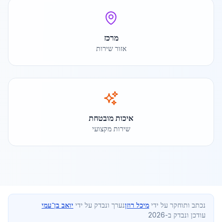
מרכז
אזור שירות
איכות מובטחת
שירות מקצועי
נכתב ותוחקר על ידי
מיכל רוזן
נערך ונבדק על ידי
יואב בן־עמי
עודכן ונבדק ב-2026