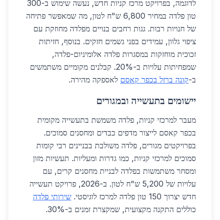
לדוגמה, בפרויקט מרכז קניות חדש, נעשה שימוש ב-300
טון פלדה במחיר 6,800 ש"ח לטון, מה שמאפשר פתיחה
של חנויות רבות. גגות רחבים בנויים מפלדה מחוזקת עם
ציפוי גלוון, עמידים בפני גשמים חזקים. בנוסף, חזיתות
זכוכית מוחזקות במסגרות פלדה אלומיניום-פלדה,
שמפחיתות עלויות ב-20%. קבלנים מקומיים משתמשים
ב-
קונה ברזל בכפר קאסם
לאספקה מהירה.
יישומים בתעשייה ובמגורים
מעבר למרכזי קניות, פלדה משמשת בתעשייה מקומית
בכפר קאסם לייצור מדפים כבדים ומחסנים סמוכים.
בפרויקטים מגורים, פלדה משולבת בבניינים רבי קומות
סמוכים למרכזי קניות, כמו גדרות ומעליות. תעשיות מזון
ומסחר משתמשות בפלדה לבניית מחסנים קרים, עם
עלויות של 5,200 ש"ח לטון. ב-2026, פרויקט תעשייה
חדש יצרוך 150 טון פלדה למרכז לוגיסטי.
שירותי פלדה
כוללים התקנה מקצועית, שמקצרת זמנים ב-30%.