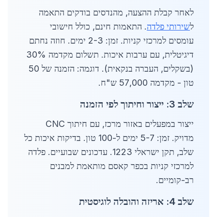
לאחר קבלת ההצעה, מהנדסים בודקים התאמה
ל
שירותי פלדה
. התאמות חינם, כולל חישובי
עומסים למרכזי קניות. זמן: 2-3 ימים. חוזה נחתם
דיגיטלית, עם ערבות איכות. תשלום מקדמה 30%
(בשקלים, העברה בנקאית). דוגמה: הזמנה של 50
טון - מקדמה 57,000 ש"ח.
שלב 3: ייצור וחיתוך לפי הזמנה
ייצור במפעלים באזור מרכז, עם חיתוך CNC
מדויק. זמן: 5-7 ימים ל-100 טון. בדיקות איכות כל
שלב, תקן ישראלי 1223. עדכונים שבועיים. פלדה
למרכזי קניות בכפר קאסם מותאמת למבנים
רב-קומיים.
שלב 4: אריזה והובלה לוגיסטית