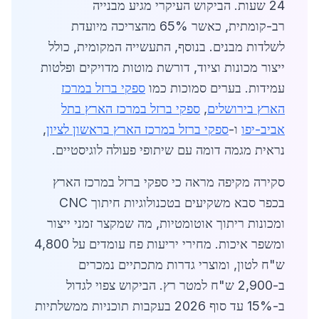
24 שעות. הביקוש העיקרי מגיע מבנייה
רב-קומתית, כאשר 65% מהצריכה מיועדת
לשלדות מבנים. בנוסף, התעשייה המקומית, כולל
ייצור מכונות וציוד, דורשת מוטות מדויקים ופלטות
עמידות. בערים סמוכות כמו
ספקי ברזל במרכז
הארץ בירושלים
,
ספקי ברזל במרכז הארץ בתל
אביב-יפו
ו-
ספקי ברזל במרכז הארץ בראשון לציון
,
נראית מגמה דומה עם שיתופי פעולה לוגיסטיים.
סקירה מקיפה מראה כי ספקי ברזל במרכז הארץ
בכפר סבא משקיעים בטכנולוגיות חיתוך CNC
ומכונות ריתוך אוטומטיות, מה שמקצר זמני ייצור
ומשפר איכות. מחירי יריעות פח עומדים על 4,800
ש"ח לטון, ומוצרי גדרות מתכתיים נמכרים
ב-2,900 ש"ח למטר רץ. הביקוש צפוי לגדול
ב-15% עד סוף 2026 בעקבות תוכניות ממשלתיות