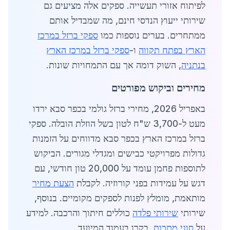
לפיתוח אזורי תעשייה. ספקים אלה מציעים גם
שירותי ייעוץ הנדסי חינם, מה שמבדיל אותם
ממתחרים. בערים נוספות כמו
ספקי ברזל במרכז
הארץ בפתח תקווה
ו-
ספקי ברזל במרכז הארץ
בנתניה
, השוק דומה אך עם התמחויות שונות.
מחירים וביקוש מפורטים
באפריל 2026, מחירי ברזל גולמי בכפר סבא ירדו
מעט ל-3,700 ש"ח לטון בשל הוזלת הובלה. ספקי
ברזל במרכז הארץ בכפר סבא מדווחים על הזמנות
גדולות מפרויקטי כבישים ומגדלי מגורים. הביקוש
לתוספות פחמן עומד על 20,000 טון חודשי, עם
דגש על עמידות בפני קורוזיה. לקבלת
הצעת מחיר
מותאמת, מומלץ לפנות לספקים מקומיים. בנוסף,
שירותי
שירותי פלדה
כוללים חיתוך והרכבה. למידע
על
סוגי מתכות
, בקרו בעמוד המיועד.