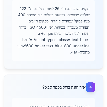
תקנים מרכזיים: ת"י 26 למוטות גליים, ת"י 122
לפלדה מרוסקת. דרישות כוללות כוח מתיחה 400
מגה-פסקל ועמידות קורוזיה. ספקים חייבים
תעודות מעבדה. בטיחות לפי ISO 45001. בדקו
תיעוד לפני רכישה. מידע נוסף ב-<a
href='/metal-types' class='text-blue-
600 hover:text-blue-800 underline'>סוגי
מתכות</a>.
איך קונה ברזל בכפר סבא?
4
קונה ברזל מקצועי בכפר סבא רוכש פסולת