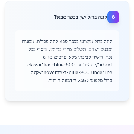
קונה ברזל ישן בכפר סבא?
8
קונה ברזל מקצועי בכפר סבא קונה פסולת, מכונות
ומבנים ישנים. תשלום מיידי במזומן. איסוף בכל
נפח. רישיון סביבתי מלא. פרטים ב-<a
href='/קונה-ברזל' class='text-blue-600
hover:text-blue-800 underline'>קונה
ברזל מקצועי</a>. הזדמנות רווחית.