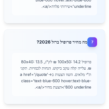
blue-600 hover:text-blue-800
underline'>שירותי פלדה</a>.
מה מחיר פרופיל ברזל 2026?
7
פרופיל 100x50: 14.2 ₪ לק"ג, 80x40: 13.5
₪. עלייה קלה עקב ביקוש. הנחות לכמויות. תקני
ת"י מלאים. השוו הצעות ב-<a href='/quote'
class='text-blue-600 hover:text-blue-
800 underline'>הצעת מחיר</a>.