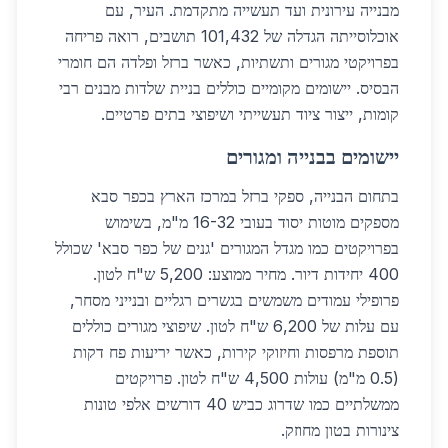
מבנייה עירונית ועד תעשייה מתקדמת. העיר, עם
אוכלוסייתה הגדלה של 101,432 תושבים, רואה פריחה
בפרויקטי מגורים ותשתיות, כאשר ברזל ופלדה הם חומרי
הבסיס. יישומים מקומיים כוללים בניית שלדות מבנים רבי
קומות, ייצור ציוד תעשייתי ושיפוצי בתים פרטיים.
יישומים בבנייה ומגורים
בתחום הבנייה, ספקי ברזל במרכז הארץ בכפר סבא
מספקים מוטות יסוד בעובי 16-32 מ"מ, בשימוש
בפרויקטים כמו מגדל המגורים 'גנים של כפר סבא' שכולל
400 יחידות דיור. מחיר ממוצע: 5,200 ש"ח לטון.
פרופילי עמודים משמשים בגשרים רגליים ובנייני מסחר,
עם עלות של 6,200 ש"ח לטון. שיפוצי מגורים כוללים
תוספת מרפסות וחיזוקי קירות, כאשר יריעות פח דקות
(0.5 מ"מ) עולות 4,500 ש"ח לטון. פרויקטים
ממשלתיים כמו שדרוג כביש 40 דורשים אלפי טונות
צינורות בטון מחוזק.