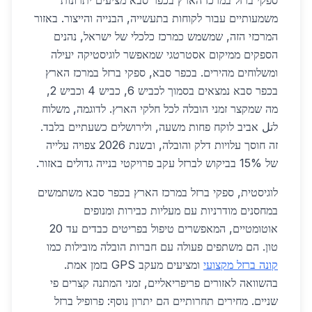
ספקי ברזל במרכז הארץ בכפר סבא מציעים יתרונות
משמעותיים עבור לקוחות בתעשייה, הבנייה והייצור. באזור
המרכזי הזה, שמשמש כמרכז כלכלי של ישראל, נהנים
הספקים ממיקום אסטרטגי שמאפשר לוגיסטיקה יעילה
ומשלוחים מהירים. בכפר סבא, ספקי ברזל במרכז הארץ
בכפר סבא נמצאים בסמוך לכביש 6, כביש 4 וכביש 2,
מה שמקצר זמני הובלה לכל חלקי הארץ. לדוגמה, משלוח
לتل אביב לוקח פחות משעה, ולירושלים כשעתיים בלבד.
זה חוסך עלויות דלק והובלה, ובשנת 2026 צפויה עלייה
של 15% בביקוש לברזל עקב פרויקטי בנייה גדולים באזור.
לוגיסטית, ספקי ברזל במרכז הארץ בכפר סבא משתמשים
במחסנים מודרניות עם מעליות כבירות ומנופים
אוטומטיים, המאפשרים טיפול בפריטים כבדים עד 20
טון. הם משתפים פעולה עם חברות הובלה מובילות כמו
קונה ברזל מקצועי
ומציעים מעקב GPS בזמן אמת.
בהשוואה לאזורים פריפריאליים, זמני המתנה קצרים פי
שניים. מחירים תחרותיים הם יתרון נוסף: פרופיל ברזל