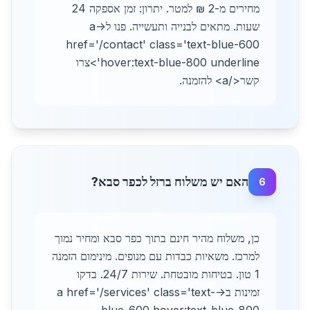
מחירים מ-2 ₪ למטר. יתרון: זמן אספקה 24
שעות. מתאים לבנייה ותעשייה. פנו ל-<a
href='/contact' class='text-blue-600
hover:text-blue-800 underline'>צרו
קשר</a> להזמנה.
האם יש משלוח ברזל לכפר סבא?
6
כן, משלוח מהיר חינם בתוך כפר סבא ומחיר נמוך
למרכז. משאיות כבדות עם מנופים. מינימום הזמנה
1 טון. בטיחות מובטחת. שירות 24/7. בדקו
זמינות ב-<a href='/services' class='text-