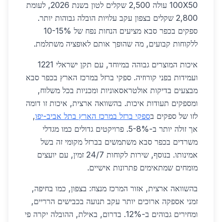
100X50 עולה 2,500 שקלים לטון בשנת 2026, לעומת
2,800 שקלים בצפון עקב עלויות הובלה גבוהות יותר.
ספקים בכפר סבא מציעים הנחות נפח של 10-15%
ללקוחות קבועים, מה שהופך אותם לאופציה משתלמת.
איכות המוצרים גבוהה במיוחד, עם תקן ישראלי 1221
ועמידות בפני קורוזיה. ספקי ברזל במרכז הארץ בכפר סבא
מבצעים בדיקות אולטראסאוניות ומכניות בכל משלוח,
ומספקים תעודות איכות. בהשוואה ארצית, איכות זו דומה
לזו של ספקים ב
ספקי ברזל במרכז הארץ בתל אביב-יפו
,
אך זולה יותר ב-5-8%. פרויקטים גדולים כמו מגדלי
משרדים בכפר סבא משתמשים בברזל מקומי זה בשל
אמינותו. בנוסף, שירות לקוחות 24/7 זמין, עם יועצים
מומחים שמתאימים פתרונות אישיים.
בהשוואה ארצית, אזור המרכז מנצח: בצפון, כמו בחיפה,
זמני אספקה ארוכים יותר עקב תנועה בכבישים הרריים,
ומחירים גבוהים ב-12%. בדרום, באילת, ההובלה יקרה פי