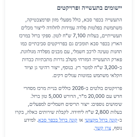
יישומים בתעשייה ופרויקטים
התעשייה בכפר סבא, כולל מפעלי מזון ופרמצבטיקה,
משתמשת בפלטות פלדה עמידות לחלודה לייצור מכלים
תעשייתיים, בעלות 7,100 ש"ח לטון. ספקי ברזל במרכז
הארץ בכפר סבא תומכים גם בפרויקטים סביבתיים כמו
תחנות טעינה לרכב חשמלי, עם מבנים מפלדה מגולוונת.
פארק התעשייה המזרחי משלב גדרות מתכתיות כבדות
ב-3,200 ש"ח למטר רץ. בנוסף, ייצור רהיטי גן וציוד
חקלאי משתמש במוטות עגולים דקים.
פרויקטים בולטים ב-2026 כוללים בניית מרכז מסחרי
חדש עם 20,000 מ"ר, הדורש 5,000 טון ברזל.
שימושים נוספים: ייצור תריסים חשמליים למפעלים,
בעלות 2,800 ש"ח ליחידה. לקבלת שירותים כאלה, בקרו
ב-
קונה ברזל מקצועי
או
קונה ברזל בכפר סבא
. למידע
נוסף,
צרו קשר
.