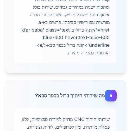
ומתכות ישנות במחירים גבוהים. שירות כולל
איסוף חינם ומשקל מדויק. חשוב לבחור חברה
מורשית עם רישיון סביבתי. פרטים ב-<a
href='/קונה-ברזל-בkfar-saba' class='text-
blue-600 hover:text-blue-800
underline'>קונה ברזל בכפר סבא</a>.
הזדמנות למכירה מהירה.
מה שירותי חיתוך ברזל בכפר סבא?
5
שירותי חיתוך CNC מדויק למידות ספציפיות, ללא
פסולת מיותרת. זמין לפרופילים, לוחות וצינורות.