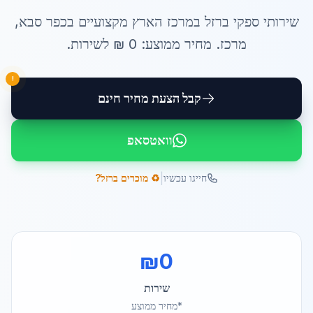
שירותי
ספקי ברזל במרכז הארץ
מקצועיים ב
כפר סבא
,
מרכז
. מחיר ממוצע:
0
₪ ל
שירות
.
!
קבל הצעת מחיר חינם
וואטסאפ
|
חייגו עכשיו
♻️ מוכרים ברזל?
₪
0
שירות
*מחיר ממוצע