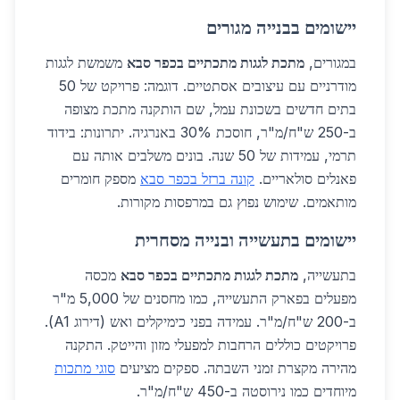
יישומים בבנייה מגורים
במגורים,
מתכת לגגות מתכתיים בכפר סבא
משמשת לגגות
מודרניים עם עיצובים אסתטיים. דוגמה: פרויקט של 50
בתים חדשים בשכונת עמל, שם הותקנה מתכת מצופה
ב-250 ש"ח/מ"ר, חוסכת 30% באנרגיה. יתרונות: בידוד
תרמי, עמידות של 50 שנה. בונים משלבים אותה עם
פאנלים סולאריים.
קונה ברזל בכפר סבא
מספק חומרים
מותאמים. שימוש נפוץ גם במרפסות מקורות.
יישומים בתעשייה ובנייה מסחרית
בתעשייה,
מתכת לגגות מתכתיים בכפר סבא
מכסה
מפעלים בפארק התעשייה, כמו מחסנים של 5,000 מ"ר
ב-200 ש"ח/מ"ר. עמידה בפני כימיקלים ואש (דירוג A1).
פרויקטים כוללים הרחבות למפעלי מזון והייטק. התקנה
מהירה מקצרת זמני השבתה. ספקים מציעים
סוגי מתכות
מיוחדים כמו נירוסטה ב-450 ש"ח/מ"ר.