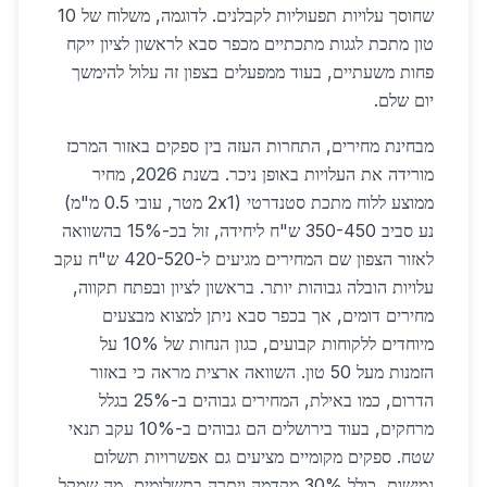
שחוסך עלויות תפעוליות לקבלנים. לדוגמה, משלוח של 10
טון מתכת לגגות מתכתיים מכפר סבא לראשון לציון ייקח
פחות משעתיים, בעוד ממפעלים בצפון זה עלול להימשך
יום שלם.
מבחינת מחירים, התחרות העזה בין ספקים באזור המרכז
מורידה את העלויות באופן ניכר. בשנת 2026, מחיר
ממוצע ללוח מתכת סטנדרטי (2x1 מטר, עובי 0.5 מ"מ)
נע סביב 350-450 ש"ח ליחידה, זול בכ-15% בהשוואה
לאזור הצפון שם המחירים מגיעים ל-420-520 ש"ח עקב
עלויות הובלה גבוהות יותר. בראשון לציון ובפתח תקווה,
מחירים דומים, אך בכפר סבא ניתן למצוא מבצעים
מיוחדים ללקוחות קבועים, כגון הנחות של 10% על
הזמנות מעל 50 טון. השוואה ארצית מראה כי באזור
הדרום, כמו באילת, המחירים גבוהים ב-25% בגלל
מרחקים, בעוד בירושלים הם גבוהים ב-10% עקב תנאי
שטח. ספקים מקומיים מציעים גם אפשרויות תשלום
גמישות, כולל 30% מקדמה ויתרה בתשלומים, מה שמקל