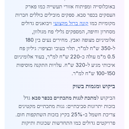
באוכלוסייה ומפיתוח אזורי תעשייה כמו פארק
העסקים בכפר סבא. ספקים מובילים כוללים חברות
מקומיות כמו
קונה ברזל מקצועי
ויבואנים גדולים
מסחרון וחיפה, המספקים גלילי פח מגולוון,
אלומיניום מצופה ואבץ. מחירים נעים בין 180
ל-350 ש"ח למ"ר, תלוי בעובי ובציפוי: גיליון פח
0.5 מ"מ עולה כ-220 ש"ח למ"ר, בעוד אלומיניום
איכותי מגיע ל-320 ש"ח. עלויות התקנה מוסיפות
100-150 ש"ח למ"ר.
ביקוש ומגמות בשוק
הביקוש ל
מתכת לגגות מתכתיים בכפר סבא
גדל
בזכות יתרונות סביבתיים: גגות מתכתיים מקטינים
צריכת חשמל ב-25% בקיץ בזכות השתקפות חום.
פרויקטים גדולים כמו התחדשות שכונות ותיקות