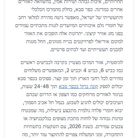
תחרותיים, איכות גבוהה ושירות אמין, בהשוואה לאזורים
אחרים במדינה. כפר סבא, כחלק מהמרכז הכלכלי
והתעשייתי של ישראל, מאפשר גישה מהירה למלאי רחב
של חומרי גלם איכותיים המיועדים לגגות מתכתיים עמידים
בפני מזג אוויר קיצוני. יתרונות אלה הופכים את האזור
למקום אידיאלי לפרויקטים בנייה מגוונים, החל מגגות
למבנים תעשייתיים ועד לבתים פרטיים.
לוגיסטית, אזור המרכז מצטיין בקרבה לכבישים ראשיים
כמו כביש 6, כביש 4 וכביש 2, המאפשרים משלוחים
מהירים לכל רחבי הארץ תוך זמן קצר. ספקים בכפר סבא
יכולים לספק
קונה ברזל בכפר סבא
תוך 24-48 שעות,
בניגוד לאזורים מרוחקים כמו הצפון או הדרום שבהם
העיכובים יכולים להגיע לשבוע. בנמל תל אביב הסמוך,
יבוא חומרי פלדה גולמית מתבצע ביעילות, מה שמבטיח
זמינות גבוהה של לוחות מתכת מצופים בגלקבניזציה או
צבעים עמידים. בשנת 2026, עם השקעות בתשתיות
התחבורה, זמני המשלוח צפויים להתקצר עוד יותר, מה