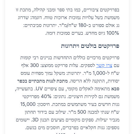
בפרויקטים ציבוריים, כמו בתי ספר ומבני קהילה, מתכת זו
משמשת בשל עלויות נמוכות ארוכות טווח. דוגמה: שדרוג
גג אולם ספורט ב-180 ש"ח/מ"ר. יתרונות סביבתיים:
100% גיוס מחדש. בערים סמוכות דומה.
פרויקטים בולטים ויתרונות
פרויקטים מרכזיים כוללים התחדשות בניינים רבי קומות
עם
צרו קשר
לספקים. עלות פרויקט ממוצע: 300 אלף
ש"ח ל-1,000 מ"ר. יתרונות: משקל נמוך מפחית עומס
יסודות, התקנה ללא הריסה.
מתכת לגגות מתכתיים בכפר
סבא
מתאימה לאקלים מקומי, עם ציפויים UV. בתעשייה,
משמשת גם לקירות חיצוניים. נתונים: 40% מפרויקטי
גגות חדשים בעיר משתמשים במתכת. חיסכון: 15,000
ש"ח שנתי למבנה 500 מ"ר. שילוב עם בידוד תחתון
מגביר יעילות. ספקים מקומיים מציעים תכנון 3D. יישומים
נוספים: גגות חקלאיים בפרברים, חוסכים מים בגשם.