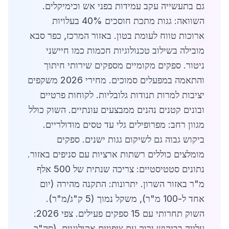
גם בתעשייה עקב עמידות בפני אש וכימיקלים.
השוואה: גגות מתכת חוסכים 40% בעלויות
ארוכות טווח לעומת בטון. באזור המרכז, כפר סבא
מובילה בשילוב טכנולוגיות חכמות כמו חיישני
ניטור. ספקים מקומיים מספקים שירותי חיתוך
והתאמה במפעלים סמוכים. מחירי 2026 משקפים
יציבות למרות תנודות גלובליות. לקוחות פרטיים
ובונים קטנים נהנים ממבצעים עונתיים. השוק כולל
מגוון רחב: מפרופילים גלי עד טסים מודולריים.
ביקוש גבוה גם לשיקום גגות ישנים. ספקים
מומלצים כוללים רשתות ארציות עם סניפים באזור.
נתונים סטטיסטיים: צריכה שנתית של 500 אלף
מ"ר באזור השרון. יתרונות: התקנה מהירה (יום
אחד ל-100 מ"ר), משקל נמוך (5 ק"ג/מ"ר).
השוק תחרותי עם 15 ספקים פעילים. צפי 2026:
עלייה בביקוש ירוק עם ציפויים אקולוגיים. (סה"כ