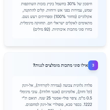
חיסכון של 30% בחשמל בקיץ בזכות השתקפות
שמש, עמידות בפני אש ורוחות. קלים להתקנה,
אקולוגיים (מחזור 100%) ומפחיתים רעש גשם.
מתאימים לאקלים ישראלי חם. תחזוקה מינימלית.
בחרו סוגי מתכות איכותיות. (92 מילים)
אילו סוגי מתכות מומלצים לגגות?
3
פלדה גלוונית צבועה (עמידה לקורוזיה), אל-זינק
(קל וחזק), אלומיניום (אנטי חלודה). עובי מינימלי
0.5 מ"מ. ציפוי פולי-אסטר 25 שנה. תואם ת"י
1222. בכפר סבא, פופולרי אל-זינק למחסנים.