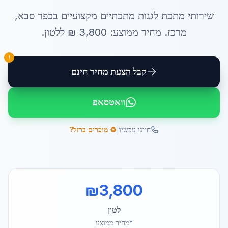
שירותי
מתכת לגגות מתכתיים
מקצועיים ב
כפר סבא
,
מרכז
. מחיר ממוצע:
3,800
₪ ל
לטון
.
!
קבל הצעת מחיר חינם
וואטסאפ
|
חייגו עכשיו
♻️ מוכרים ברזל?
₪
3,800
לטון
*מחיר ממוצע