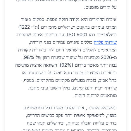
על תזרים מזומנים.
איכות החומרים היא נקודה חזקה נוספת. ספקים באזור
המרכז עומדים בתקנים ישראליים מחמירים (ת"י 1222)
ובינלאומיים כמו ISO 9001, עם בדיקות איכות שוטפות.
שירותי פלדה
כוללים ציפויים עמידים בפני קורוזיה,
המתאימים לאקלים הישראלי החם ולח. ביקורות לקוחות
מ-2026 מצביעות על שיעור שביעות רצון של 98%,
גבוה יותר מאשר בדרום (92%). השוואה ארצית מדגישה
כי איכות המוצרים מכפר סבא עולה על זו שבנתניה או
בתל אביב, בזכות מפעלים מקומיים מתקדמים. בנוסף,
שירותי ייעוץ חינם זמינים, כולל חישובי עובי מתכת
מותאמים לרוחות חזקות.
בהשוואה ארצית, אזור המרכז מנצח בכל הפרמטרים.
בצפון, לוגיסטיקה איטית יותר עקב כבישים הרריים,
בדרום עלויות הובלה גבוהות, ובירושלים תנאי שטח
מסובכים. לדוגמה, פרויקט גג מתכת בשטח 500 מ"ר