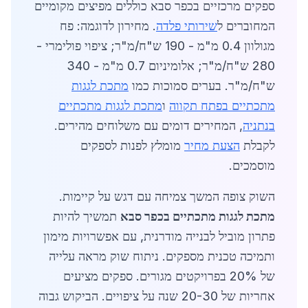
ספקים מרכזיים בכפר סבא כוללים מפיצים מקומיים
המחוברים ל
שירותי פלדה
. מחירון לדוגמה: פח
מגולוון 0.4 מ"מ - 190 ש"ח/מ"ר; ציפוי פולימרי -
280 ש"ח/מ"ר; אלומיניום 0.7 מ"מ - 340
ש"ח/מ"ר. בערים סמוכות כמו
מתכת לגגות
מתכתיים בפתח תקווה
ו
מתכת לגגות מתכתיים
בנתניה
, המחירים דומים עם משלוחים מהירים.
לקבלת
הצעת מחיר
מומלץ לפנות לספקים
מוסמכים.
השוק צופה המשך צמיחה עם דגש על קיימות.
מתכת לגגות מתכתיים בכפר סבא
תמשיך להיות
פתרון מוביל לבנייה מודרנית, עם אפשרויות מימון
ותמיכה טכנית מספקים. ניתוח שוק מראה עלייה
של 20% בפרויקטים מגורים. ספקים מציעים
אחריות של 20-30 שנה על ציפויים. הביקוש גבוה