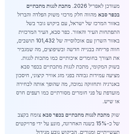
מעודכן לאפריל 2026.
מתכת לגגות מתכתיים
בכפר סבא
מהווה חלק מרכזי משוק הפלדה והברזל
באזור המרכז של ישראל, עם ביקוש גובר בשל
התפתחות העיר והאזור. כפר סבא, העיר המרכזית
באזור השרון עם אוכלוסייה של 101,432 תושבים,
חווה פריחה בבנייה חדשה ובשיפוצים, מה שמגביר
את הצורך בחומרים איכותיים כמו מתכות לגגות.
בשוק המקומי, מתכת לגגות מתכתיים בכפר סבא
מציעה עמידות גבוהה בפני מזג אוויר קיצוני, חיסכון
באנרגיה ותחזוקה נמוכה, מה שהופך אותה לבחירה
מועדפת על פני חומרים מסורתיים כמו רעפים חרס
או שיש.
שוק
מתכת לגגות מתכתיים בכפר סבא
צומח בקצב
של כ-15% בשנה האחרונה, מונע על ידי פרויקטים
תעשייתיים ומגורים. הביקוש נובע מגידול