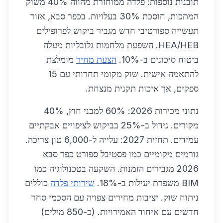
תובנות נוספות: פלדה ממוחזרת מהווה 40% משוק
המתכות, חוסכת 30% בעלויות. בכפר סבא, אזור
תעשייה ספורטיבי חדש מגביר ביקוש לפרופילים
HEA/HEB. השפעת מלחמות גלובליות מעלה
ביטוח סיכונים ב-10%.
הצעת מחיר
מומלצת
להתאמה אישית. שוק מקומי תחרותי עם 15
ספקים, אך איכות תקנית מנצחת.
נתוני מכירות 2026: 60% למבני חוץ, 40%
מקורים. גידול ב-25% בביקוש לציפויים אבקתיים
עמידים. תחזית 2027: עלייה ל-6,000 טון צריכה.
גורמים מקומיים כמו פסטיבל ספורט כפר סבא
2026 מגבירים הזמנות. השקעה בטכנולוגיה כמו
BIM משפרת יעילות ב-18%.
שירותי פלדה
כוללים
ניתוח שוק. יציבות מחירים צפויה עם הסכמי סחר
חדשים עם איחוד האמירויות. (כ-850 מילים)