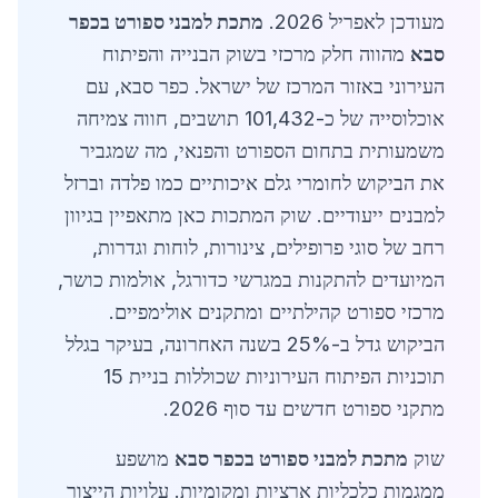
מעודכן לאפריל 2026.
מתכת למבני ספורט בכפר
סבא
מהווה חלק מרכזי בשוק הבנייה והפיתוח
העירוני באזור המרכז של ישראל. כפר סבא, עם
אוכלוסייה של כ-101,432 תושבים, חווה צמיחה
משמעותית בתחום הספורט והפנאי, מה שמגביר
את הביקוש לחומרי גלם איכותיים כמו פלדה וברזל
למבנים ייעודיים. שוק המתכות כאן מתאפיין בגיוון
רחב של סוגי פרופילים, צינורות, לוחות וגדרות,
המיועדים להתקנות במגרשי כדורגל, אולמות כושר,
מרכזי ספורט קהילתיים ומתקנים אולימפיים.
הביקוש גדל ב-25% בשנה האחרונה, בעיקר בגלל
תוכניות הפיתוח העירוניות שכוללות בניית 15
מתקני ספורט חדשים עד סוף 2026.
שוק
מתכת למבני ספורט בכפר סבא
מושפע
ממגמות כלכליות ארציות ומקומיות. עלויות הייצור