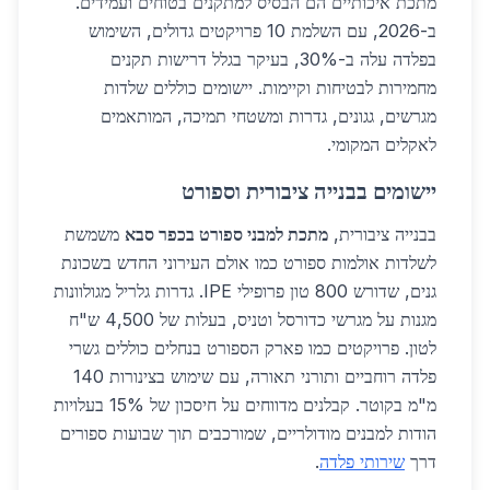
מתכת איכותיים הם הבסיס למתקנים בטוחים ועמידים.
ב-2026, עם השלמת 10 פרויקטים גדולים, השימוש
בפלדה עלה ב-30%, בעיקר בגלל דרישות תקנים
מחמירות לבטיחות וקיימות. יישומים כוללים שלדות
מגרשים, גגונים, גדרות ומשטחי תמיכה, המותאמים
לאקלים המקומי.
יישומים בבנייה ציבורית וספורט
בבנייה ציבורית,
מתכת למבני ספורט בכפר סבא
משמשת
לשלדות אולמות ספורט כמו אולם העירוני החדש בשכונת
גנים, שדורש 800 טון פרופילי IPE. גדרות גלריל מגולוונות
מגנות על מגרשי כדורסל וטניס, בעלות של 4,500 ש"ח
לטון. פרויקטים כמו פארק הספורט בנחלים כוללים גשרי
פלדה רוחביים ותורני תאורה, עם שימוש בצינורות 140
מ"מ בקוטר. קבלנים מדווחים על חיסכון של 15% בעלויות
הודות למבנים מודולריים, שמורכבים תוך שבועות ספורים
דרך
שירותי פלדה
.