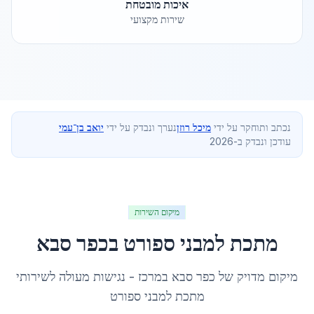
איכות מובטחת
שירות מקצועי
נכתב ותוחקר על ידי
מיכל רוזן
נערך ונבדק על ידי
יואב בן־עמי
עודכן ונבדק ב-2026
מיקום השירות
מתכת למבני ספורט
ב
כפר סבא
מיקום מדויק של
כפר סבא
ב
מרכז
- נגישות מעולה לשירותי
מתכת למבני ספורט