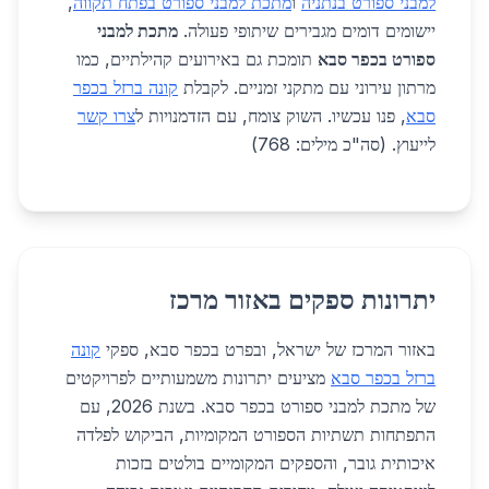
למבני ספורט בנתניה
ו
מתכת למבני ספורט בפתח תקווה
,
יישומים דומים מגבירים שיתופי פעולה.
מתכת למבני
ספורט בכפר סבא
תומכת גם באירועים קהילתיים, כמו
מרתון עירוני עם מתקני זמניים. לקבלת
קונה ברזל בכפר
סבא
, פנו עכשיו. השוק צומח, עם הזדמנויות ל
צרו קשר
לייעוץ. (סה"כ מילים: 768)
יתרונות ספקים באזור מרכז
באזור המרכז של ישראל, ובפרט בכפר סבא, ספקי
קונה
ברזל בכפר סבא
מציעים יתרונות משמעותיים לפרויקטים
של מתכת למבני ספורט בכפר סבא. בשנת 2026, עם
התפתחות תשתיות הספורט המקומיות, הביקוש לפלדה
איכותית גובר, והספקים המקומיים בולטים בזכות