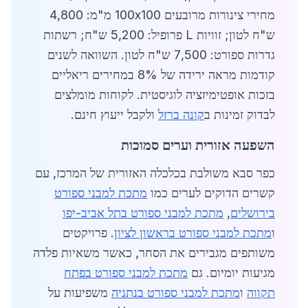
מחירי צינורות מרובעים 100x100 מ"מ: 4,800
ש"ח לטון; זוויות L פרופיל: 5,200 ש"ח; רשתות
גדרות ספורט: 7,500 ש"ח לטון. השוואה לשנים
קודמות מראה ירידה של 8% במחירים ריאליים
בזכות אופטימיזציה לוגיסטית. לקוחות מומלצים
לבדוק זמינות ב
קונה ברזל
ולקבל ייעוץ חינם.
השפעה אזורית וערים סמוכות
כפר סבא משולבת בכלכלה האזורית של המרכז, עם
קשרים הדוקים לערים כמו
מתכת למבני ספורט
בירושלים
,
מתכת למבני ספורט בתל אביב-יפו
ו
מתכת למבני ספורט בראשון לציון
. פרויקטים
משותפים מגבירים את הסחר, כאשר משאיות פלדה
מגיעות יומיום. גם
מתכת למבני ספורט בפתח
תקווה
ו
מתכת למבני ספורט בנתניה
משפיעות על