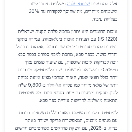
אלה המספקים
שירותי פלדה
משלבים חיתוך לייזר
ומשטחים מיוחדים, מה שחוסך ללקוחות עד 30%
בעלויות עיבוד.
איכות החומרים היא יתרון מרכזי: פלדה תקנית ישראלית
(IS 1220) עם תעודות איכות בינלאומיות, עמידה בתקני
בטיחות למבני ספורט כמו מגרשי כדורגל, אולמות כדורסל
וחדרי כושר. בכפר סבא, מתכת למבני ספורט בכפר סבא
זוכה לבדיקות איכות שוטפות, עם שיעור פגמים נמוך
מ-0.5%. בהשוואה לירושלים, שם הלוגיסטיקה מורכבת
יותר בגלל תוואי שטח, האזור המרכזי מציע זמינות גבוהה
יותר של מלאי מיוחד כמו פלדה אל-חלד ב-9,800 ש"ח
לטון. ספקים מציעים גם ייעוץ הנדסי חינם, מה שמבטיח
התאמה מושלמת לדרישות עיריית כפר סבא.
לוגיסטית, רשתות השילוח באזור כוללות משאיות כבדות
עם מנופים מובנים, המאפשרות פריקה ישירה באתר
בנייה. ב-2026, עם השקת פרויקטים ספורטיביים חדשים