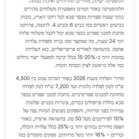
לוגיסטיקה יעילה, מחירים תחרותיים ואיכות גבוהה.
הלוגיסטיקה באזור המרכז מאפשרת משלוחים מהירים
בתוך שעות ספורות מכפר סבא לכל רחבי הארץ, בזכות
כבישים ראשיים כמו כביש 6 וכביש 4. לדוגמה, פרויקט
מתכת למבני ספורט בכפר סבא יכול לקבל משלוחי פלדה
תוך 24 שעות, מה שמקצר זמני בנייה ומפחית עלויות
אחסון. בהשוואה לאזורים פריפריאליים, כאן העלויות
נמוכות יותר ב-15-20% בגלל קרבה למפעלי ייצור גדולים
כמו אלה בראשון לציון ובפתח תקווה.
מחירי הפלדה בשנת 2026 באזור המרכז נעים בין 4,500
ש"ח לטון לפלדה גלוונית ועד 7,200 ש"ח לטון לפלדה
מחוזקת למבנים ספורטיביים. מתכת למבני ספורט בכפר
סבא כוללת פרופילים כבדים, צינורות מבניים ופלטות
עמידות בפני קורוזיה, והספקים מציעים הנחות נפח של
10% לפרויקטים מעל 50 טון. בהשוואה ארצית, באזור
הצפון מחירים גבוהים יותר ב-25% בגלל עלויות הובלה,
ובדרום – 18% יותר בשל מרחקים. ספקים מקומיים כמו