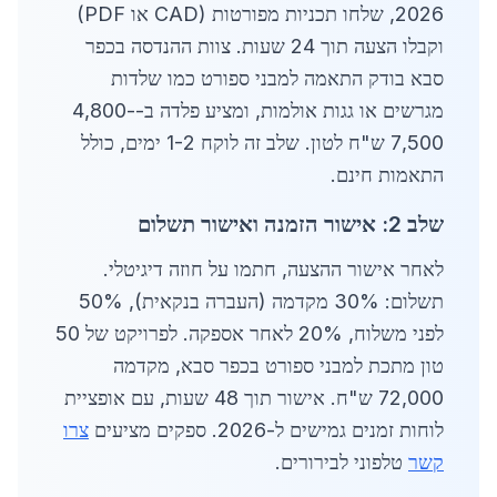
2026, שלחו תכניות מפורטות (CAD או PDF)
וקבלו הצעה תוך 24 שעות. צוות ההנדסה בכפר
סבא בודק התאמה למבני ספורט כמו שלדות
מגרשים או גגות אולמות, ומציע פלדה ב-4,800-
7,500 ש"ח לטון. שלב זה לוקח 1-2 ימים, כולל
התאמות חינם.
שלב 2: אישור הזמנה ואישור תשלום
לאחר אישור ההצעה, חתמו על חוזה דיגיטלי.
תשלום: 30% מקדמה (העברה בנקאית), 50%
לפני משלוח, 20% לאחר אספקה. לפרויקט של 50
טון מתכת למבני ספורט בכפר סבא, מקדמה
72,000 ש"ח. אישור תוך 48 שעות, עם אופציית
לוחות זמנים גמישים ל-2026. ספקים מציעים
צרו
קשר
טלפוני לבירורים.