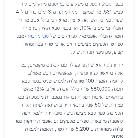
בכפר סבא, הספקים משקיעים במחסנים מתקדמים ליד
כביש 531, מה שמקצר זמני המתנה מ-3 ימים בדרום ל-4
שעות במרכז. השוואה ארצית מראה כי בתל אביב מחירי
הובלה נמוכים ב-10%, אך בכפר סבא האיזון בין מחיר
חומר להובלה אופטימלי. לפרויקטים של
סוגי מתכות
למבני
ספורט, הספקים מציעים חוזים ארוכי טווח עם תמחור
קבוע, מגן מפני תנודות שוק.
יתרון נוסף הוא שיתופי פעולה עם קבלנים מקומיים, כמו
אלה בראשון לציון ונתניה, המאפשרים רכש משולב.
לדוגמה, הזמנת 100 טון פלדה למגרש טניס בכפר סבא
תעלה 580,000 ש"ח כולל הובלה, זול ב-12% מאשר
בירושלים. איכות הפלדה נבדקת במעבדות מוסמכות, עם
עמידות של 50 שנה בתנאי חוץ. בהשוואה לפתח תקווה
הסמוכה, כפר סבא מציעה גישה טובה יותר לנמל חיפה
להזמנות מיובאות. ספקים מספקים גם אופציות ירוקות כמו
פלדה ממוחזרת ב-5,200 ש"ח לטון, תואמת למגמות
2026.