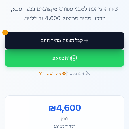
שירותי
מתכת למבני ספורט
מקצועיים ב
כפר סבא
,
מרכז
. מחיר ממוצע:
4,600
₪ ל
לטון
.
!
קבל הצעת מחיר חינם
וואטסאפ
|
חייגו עכשיו
♻️ מוכרים ברזל?
₪
4,600
לטון
*מחיר ממוצע