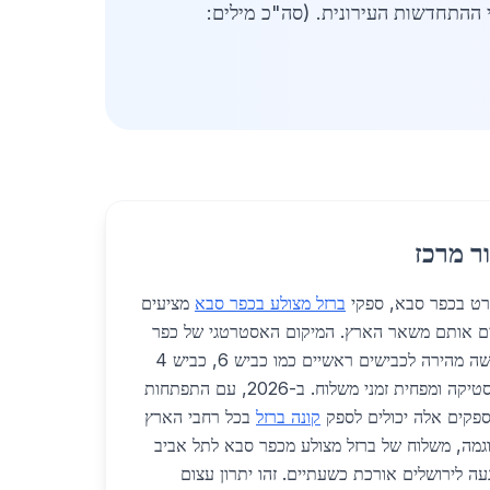
י ההתחדשות העירונית. (סה"כ מילים:
ר מרכז
פרט בכפר סבא, ספקי
ברזל מצולע בכפר סבא
מציעים
ים אותם משאר הארץ. המיקום האסטרטגי של כפר
סבא באזור המרכז מאפשר גישה מהירה לכבישים ראשיים כמו כביש 6, כביש 4
וכביש 2, מה שמקל על הלוגיסטיקה ומפחית זמני משלוח. ב-2026, עם התפתחות
פקים אלה יכולים לספק
קונה ברזל
בכל רחבי הארץ
בד. לדוגמה, משלוח של ברזל מצולע מכפר סבא לתל אביב
ה לירושלים אורכת כשעתיים. זהו יתרון עצום