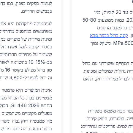
לעומת ספקים בצפון, כמו בחי
בכבישים הרריים.
בבנייה למגורים, ברזל מצולע בכפר סבא משולב במבנים עד 20 קומות, כמו
בפרויקט "פארק כפר סבא" שמתוכנן להסתיים ב-2026. כמות ממוצעת: 50-80
לוגיסטיקה מתקדמת היא אחד 
ם בו למבני מחסנים
משתמשים במחסנים מודרניים 
קונה ברזל בכפר סבא
מציעה פתרונות מותאמים. יתרונות: חוזק מתיחה של 500 MPa ומשקל נמוך
בנוסף, קרבה לנמל אשדוד ול
ששומר על מחירים תחרותיים. ב-2026, 
בכ-10-15% בהשווא
ת רמתיים ששודרגו עם ברזל
גדולות למיכלים ומכונות.
זה יכול להגיע ל-3,800 ש"ח בשל עלויות הובלה גבוהות יותר.
ה מעבר לברזל ממוחזר ירוק, תואם
איכות המוצרים היא פרמטר ק
מצטיינים בכך. כל הברזל מצו
החדש 026
בכפר סבא משמש בשלדות
מפעלים מקומיים משתמשים בטכ
ה. במגורים, חיזוק קירות
מה שמבטיח דיוק גבוה ומפחי
ת למים. פרויקטים עתידיים:
בכפר סבא גבוהה יותר מזו שב