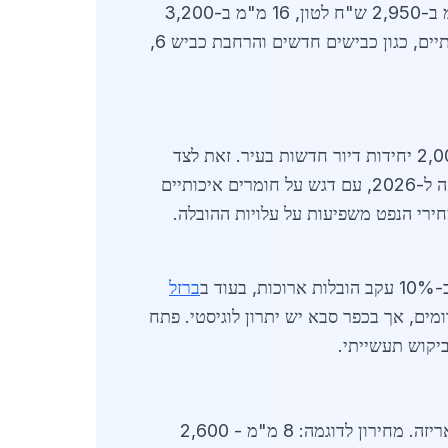
שמציעות אספקה מהירה ומשלוחים לכפר סבא, לצד יבואנים גדולים. המחירים הממוצעים: ברזל מצולע 12 מ"מ ב-2,950 ש"ח לטון, 16 מ"מ ב-3,200
ש"ח, ו-20 מ"מ ב-3,450 ש"ח, כולל מע"מ ומשלוחים באזור המרכז. הביקוש מונע מפרויקטי תשתית ממשלתיים, כגון כבישים חדשים והרחבת כביש 6,
הביקוש לברזל מצולע בכפר סבא גדל במיוחד בתחום הבנייה למגורים, כאשר בשנת 2026 אושרו למעלה מ-2,000 יחידות דיור חדשות בעיר. זאת לצד
פרויקטים תעשייתיים באזור התעשייה קדימה-כפר סבא. ספקים מדווחים על עלייה של 20% בהזמנות בהשוואה ל-2026, עם דגש על חומרים איכותיים
ודות במחירי הנפט משפיעות על עלויות ההובלה.
וד ב
ברזל
מים, אך בכפר סבא יש יתרון לוגיסטי. פתח
יקוש תעשייתי.
ספקים מרכזיים לברזל מצולע בכפר סבא כוללים חברות ותיקות עם מחסנים מקומיים, המציעות חיתוך מדויק ואריזה. מחירון לדוגמה: 8 מ"מ - 2,600