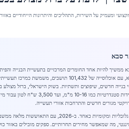
קצועי ומעמיק על השירות, התהליכים והיתרונות הייחודיים באזור
ר סבא
ל מצולע בכפר סבא ממשיך להיות אחד החומרים המרכזיים בתעשיית הבנייה 
לצמיחה הכלכלית והדמוגרפית בעיר. כפר סבא, עם אוכלוסייה של 2
 בנייה חדשים, שיפוצים ותשתיות. בשוק הישראלי, ברזל מצולע ב
המחירים נעים בין 2,800 ש"ח לטון עבור מידות
שוק ברזל מצולע בכפר סבא מושפע ממגמות גלובליות ומקומיו
ומיננטי, מה שמאפשר מחירים תחרותיים. ספקים מובילים באזור כו