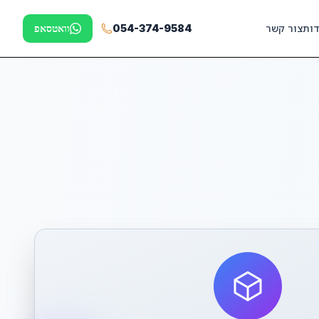
דות
צור קשר
054-374-9584
וואטסאפ