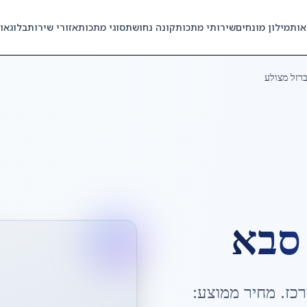
אות
מילון מונחים
שירותי מתכות
קונה נחושת
סוגי מתכות
אזורי שירות
בלוג
או
רזל מצולע
סבא
כז
. מחיר ממוצע: