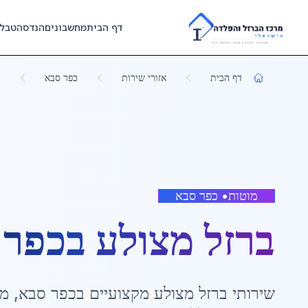
Skip to main content
דף הבית
מחשבונים
הנדסה
טבל
דף הבית
אזורי שירות
כפר סבא
ב
מוטות
•
כפר סבא
ברזל מצולע
ב
כפר 
שירותי
ברזל מצולע
מקצועיים ב
כפר סבא
,
מר