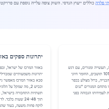
י פלדה
כוללים ייעוץ הנדסי. השוק צופה עלייה נוספת עם פרויקט
יתרונות ספקים באזו
, תעשייה ומגורים, עם דגש
באזור המרכז של ישראל, וב
על פרויקטים מודרניים בשנת 2026. בעיר עם 101,432 תושבים, החומר חיוני
יתרונות משמעותיים שמבדיל
הבנייה, ברזל מצולע בכפר
ו מתחם המגורים "גנים
ה הודות לעמידותו הגבוהה בפני
תשתיות התחבורה בישראל, ס
תוך 24-48 שעות בל
לוקח פחות משעה, בעוד שהגע