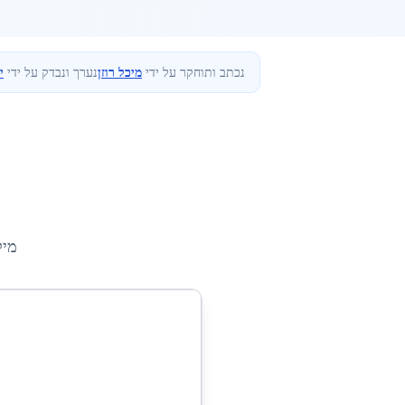
נכתב ותוחקר על ידי
מיכל רוזן
נערך ונבדק על ידי
י
מיק