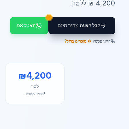
4,200
₪ ל
לטון
.
!
קבל הצעת מחיר חינם
וואטסאפ
|
חייגו עכשיו
♻️ מוכרים ברזל?
₪
4,200
לטון
*מחיר ממוצע