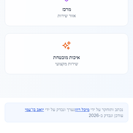
מרכז
אזור שירות
איכות מובטחת
שירות מקצועי
נכתב ותוחקר על ידי
מיכל רוזן
נערך ונבדק על ידי
יואב בן־עמי
עודכן ונבדק ב-2026