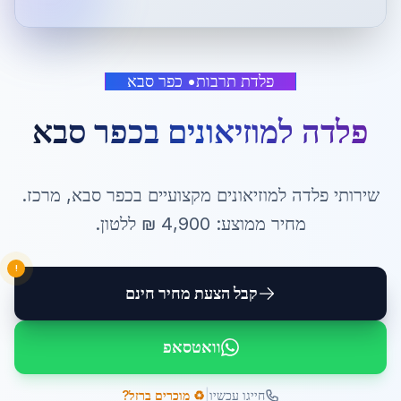
פלדת תרבות
•
כפר סבא
פלדה למוזיאונים
ב
כפר סבא
שירותי
פלדה למוזיאונים
מקצועיים ב
כפר סבא
,
מרכז
.
מחיר ממוצע:
4,900
₪ ל
לטון
.
!
קבל הצעת מחיר חינם
וואטסאפ
|
חייגו עכשיו
♻️ מוכרים ברזל?