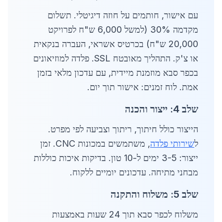
עם אישור, חותמים על חוזה דיגיטלי. תשלום
מקדמה 30% (למשל 6,000 ש"ח לפרויקט
20,000 ש"ח) בכרטיס אשראי, העברה בנקאית
או צ'ק. התהליך מאובטח SSL. פלדה למוזיאונים
בכפר סבא מוזמנת מיידית, עם עדכון מלאי בזמן
אמת. לוח זמנים: אישור תוך יום.
שלב 4: ייצור והכנה
הייצור כולל חיתוך, ריתוך וצביעה לפי מפרט.
ל
שירותי פלדה
, משתמשים במכונות CNC. זמן
ייצור: 3-5 ימים ל-10 טון. בדיקות איכות כוללות
מבחני מתיחה. עדכונים יומיים ללקוח.
שלב 5: משלוח והתקנה
משלוח לכפר סבא תוך 24 שעות באמצעות