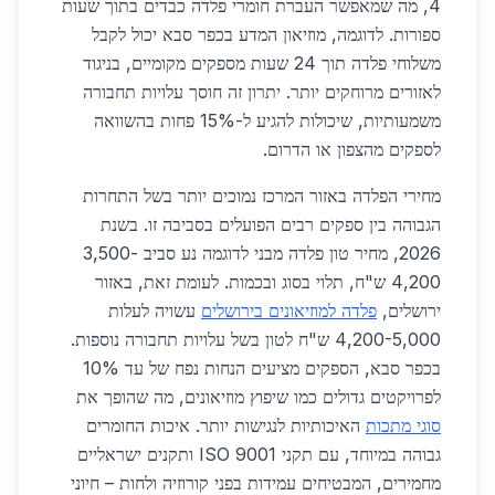
4, מה שמאפשר העברת חומרי פלדה כבדים בתוך שעות
ספורות. לדוגמה, מוזיאון המדע בכפר סבא יכול לקבל
משלוחי פלדה תוך 24 שעות מספקים מקומיים, בניגוד
לאזורים מרוחקים יותר. יתרון זה חוסך עלויות תחבורה
משמעותיות, שיכולות להגיע ל-15% פחות בהשוואה
לספקים מהצפון או הדרום.
מחירי הפלדה באזור המרכז נמוכים יותר בשל התחרות
הגבוהה בין ספקים רבים הפועלים בסביבה זו. בשנת
2026, מחיר טון פלדה מבני לדוגמה נע סביב 3,500-
4,200 ש"ח, תלוי בסוג ובכמות. לעומת זאת, באזור
ירושלים,
פלדה למוזיאונים בירושלים
עשויה לעלות
4,200-5,000 ש"ח לטון בשל עלויות תחבורה נוספות.
בכפר סבא, הספקים מציעים הנחות נפח של עד 10%
לפרויקטים גדולים כמו שיפוץ מוזיאונים, מה שהופך את
סוגי מתכות
האיכותיות לנגישות יותר. איכות החומרים
גבוהה במיוחד, עם תקני ISO 9001 ותקנים ישראליים
מחמירים, המבטיחים עמידות בפני קורוזיה ולחות – חיוני