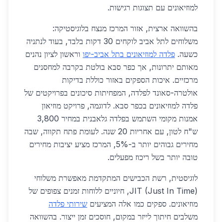
למוזיאונים עם תצוגות רגישות.
בהשוואה ארצית, אזור המרכז מנצח בלוגיסטיקה:
משלוחים לתל אביב לוקחים 30 דקות בלבד, בעוד לנתניה
כשעה.
פלדה למוזיאונים בתל אביב-יפו
וראשון לציון נהנים
מאותם יתרונות, אך כפר סבא בולטת בקרבה למחסנים
מרכזיים. איכות הספקים באזור כוללת בדיקות
אולטרה-סאונד לפלדה, המפחיתות סיכונים בפרויקטים של
פלדה למוזיאונים בכפר סבא. לדוגמה, פרויקט מוזיאון
אמנות מקומי השתמש בפלדה גלאבנית במחיר 3,800
ש"ח לטון, עם אחריות 20 שנה. לעומת פתח תקווה, שבה
מחירים גבוהים יותר ב-5%, המרכז מציע יציבות מחירים
טובה יותר בשל ריכוז מפעלים.
לוגיסטית, רשת הכבישים המתקדמת מאפשרת משלוחי
JIT (Just In Time), חיוניים ללוחות זמנים צפופים של
מוזיאונים. ספקים כמו אלה המציעים
שירותי פלדה
משלבים חיתוך לייזר במקום, חוסכים זמן ייצור. בהשוואה