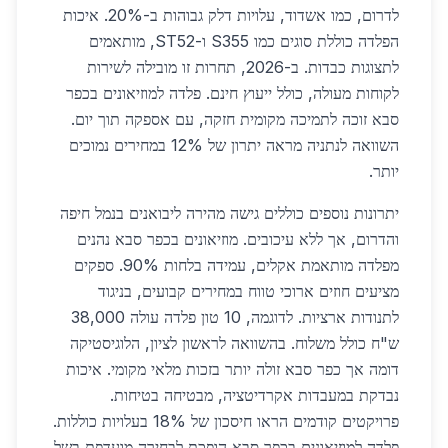
לדרום, כמו אשדוד, עלויות דלק גבוהות ב-20%. איכות
הפלדה כוללת סוגים כמו S355 ו-ST52, מותאמים
לתצוגות כבדות. ב-2026, תחרות זו מובילה לשירות
לקוחות מעולה, כולל ייעוץ חינם. פלדה למוזיאונים בכפר
סבא זוכה לתמיכה מקומית חזקה, עם אספקה תוך יום.
השוואה לנתניה מראה יתרון של 12% במחירים נמוכים
יותר.
יתרונות נוספים כוללים גישה מהירה ליבואנים בנמל חיפה
והדרום, אך ללא עיכובים. מוזיאונים בכפר סבא נהנים
מפלדה מותאמת אקלים, עמידה בלחות 90%. ספקים
מציעים חוזים ארוכי טווח במחירים קבועים, בניגוד
לתנודות ארציות. לדוגמה, 10 טון פלדה עולה 38,000
ש"ח כולל משלוח. בהשוואה לראשון לציון, הלוגיסטיקה
דומה אך כפר סבא זולה יותר בזכות מלאי מקומי. איכות
נבדקת במעבדות אקרדיטציה, מבטיחה בטיחות.
פרויקטים קודמים הראו חיסכון של 18% בעלויות כוללות.
פלדה למוזיאונים בכפר סבא הופכת לבחירה מועדפת בשל