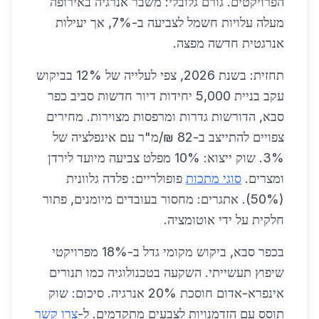
הפרויקטים. גורם גלובלי: משבר אנרגיה באירופה
מעלה עלויות חשמל לצביעה ב-7%, אך יעילות
אנרגטית חדשה מפצה.
תחזית: בשנת 2026, צפי לעלייה של 12% בביקוש
עקב בניית 5,000 יחידות דיור חדשות סביב כפר
סבא, הדורשות גדרות ומרפסות מצוירות. מחירים
צפויים להתייצב ב-82 ₪/מ"ר עם אינפלציה של
3%. שוק ייצוא: 10% מפלט צביעה מיועד לירדן
ומצרים.
סוגי מתכות
פופולריים: פלדה גלוונית
(50%). אתגרים: מחסור בעובדים מיומנים, פתור
חלקית על ידי אוטומציה.
בכפר סבא, ביקוש מקומי גדל ב-18% מפרויקטי
שיפוץ תעשייתי. השקעה בטכנולוגיה כמו תנורים
אינפרא-אדום חוסכת 20% אנרגיה. סיכום: שוק
תוסס עם הזדמנויות לצבעים מתקדמים. ל-
צרו קשר