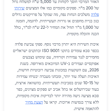
האזור המרכזי חוסך לקוחות עד 5,000 ש"ח למשלוח גדול
של 200 מ"ר. ספקים מקומיים כמו אלו המציעים
שירותי
פלדה
משלבים הנחות נפח, מה שמקל על פרויקטים גדולים
כגון בניית מחסנים או גדרות תעשייתיות. לדוגמה, הזמנה
של 1,000 מ"ר תוזיל את המחיר ל-22 ש"ח למ"ר, כולל
הכנה והובלה מקומית.
איכות השירות היא יתרון מרכזי נוסף. ספקי צביעת פלדה
בכפר סבא עומדים בתקני ISO 9001 ובתקנים ישראליים
מחמירים לנגד עמידות וקורוזיה, עם שימוש בצבעים
אפוקסיים ועמידים ב-UV המיובאים מאירופה. בשנת
2026, עם השקעות במכונות צביעה רובוטיות חדשות,
האיכות תעלה עוד יותר, ומבחני מעבדה יבטיחו עמידות
של 10-15 שנים בסביבות תעשייתיות. בהשוואה ארצית,
בעוד שבירושלים או בתל אביב יש ספקים מצוינים, כפר
סבא מציעה גישה מהירה יותר לבדיקות איכות מקומיות,
ללא צורך בנסיעות ארוכות. קראו על
הצעת מחיר
להתאמה אישית.