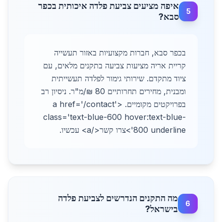
איפה מציעים צביעת פלדה איכותית בכפר
5
סבא?
בכפר סבא, חברות מקצועיות באזור תעשייה
קריית אריה מציעות צביעה בתקנים מלאים, עם
ציוד מתקדם. שירותי גימור לפלדה תעשייתית
ומבנית, מחירים תחרותיים 80 ₪/מ"ר. ניסיון רב
בפרויקטים מקומיים. <a href='/contact'
class='text-blue-600 hover:text-blue-
800 underline'>צרו קשר</a> עכשיו.
מה התקנים הנדרשים לצביעת פלדה
6
בישראל?