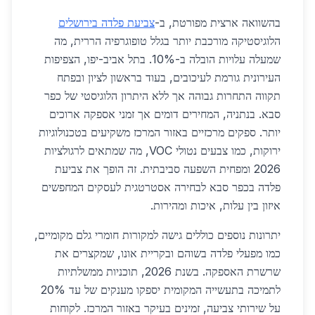
בהשוואה ארצית מפורטת, ב-
צביעת פלדה בירושלים
הלוגיסטיקה מורכבת יותר בגלל טופוגרפיה הררית, מה
שמעלה עלויות הובלה ב-10%. בתל אביב-יפו, הצפיפות
העירונית גורמת לעיכובים, בעוד בראשון לציון ובפתח
תקווה התחרות גבוהה אך ללא היתרון הלוגיסטי של כפר
סבא. בנתניה, המחירים דומים אך זמני אספקה ארוכים
יותר. ספקים מרכזיים באזור המרכז משקיעים בטכנולוגיות
ירוקות, כמו צבעים נטולי VOC, מה שמתאים לרגולציות
2026 ומפחית השפעה סביבתית. זה הופך את צביעת
פלדה בכפר סבא לבחירה אסטרטגית לעסקים המחפשים
איזון בין עלות, איכות ומהירות.
יתרונות נוספים כוללים גישה למקורות חומרי גלם מקומיים,
כמו מפעלי פלדה בשוהם ובקריית אונו, שמקצרים את
שרשרת האספקה. בשנת 2026, תוכניות ממשלתיות
לתמיכה בתעשייה המקומית יספקו מענקים של עד 20%
על שירותי צביעה, זמינים בעיקר באזור המרכז. לקוחות