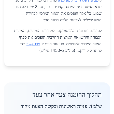
ל-
צביעת פלדה בראשון לציון
מראה כי למרות קרבה, כפר
סבא מציעה זמני המתנה קצרים יותר, עד 3 ימים לעומת
שבוע. כל אלה הופכים את האזור המרכזי לבחירה
האופטימלית לצביעת פלדה בכפר סבא.
לסיכום, יתרונות הלוגיסטיקה, המחירים הנמוכים, האיכות
הגבוהה וההשוואה הארצית החיובית הופכים את ספקי
האזור המרכזי למנצחים. פנו עוד היום ל-
צרו קשר
כדי
להתחיל פרויקט. (סה"כ כ-1450 מילים)
תהליך ההזמנה צעד אחר צעד
שלב 1: פנייה ראשונית ובקשת הצעת מחיר