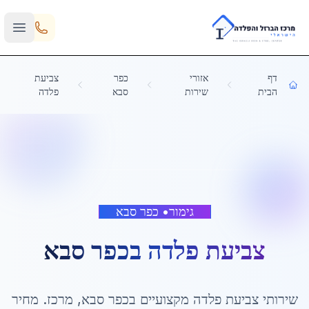
Skip to main content
דף
אזורי
כפר
צביעת
הבית
שירות
סבא
פלדה
גימור
•
כפר סבא
צביעת פלדה
ב
כפר סבא
שירותי
צביעת פלדה
מקצועיים ב
כפר סבא
,
מרכז
. מחיר