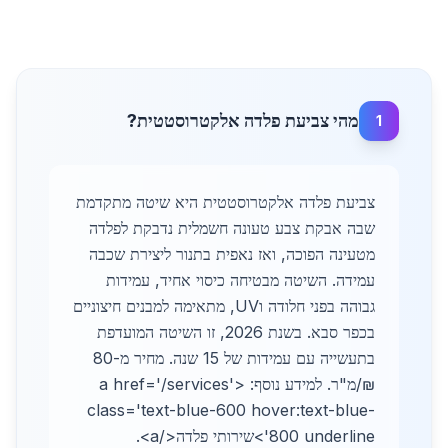
מהי צביעת פלדה אלקטרוסטטית?
1
צביעת פלדה אלקטרוסטטית היא שיטה מתקדמת
שבה אבקת צבע טעונה חשמלית נדבקת לפלדה
מטעינה הפוכה, ואז נאפית בתנור ליצירת שכבה
עמידה. השיטה מבטיחה כיסוי אחיד, עמידות
גבוהה בפני חלודה וUV, מתאימה למבנים חיצוניים
בכפר סבא. בשנת 2026, זו השיטה המועדפת
בתעשייה עם עמידות של 15 שנה. מחיר מ-80
₪/מ"ר. למידע נוסף: <a href='/services'
class='text-blue-600 hover:text-blue-
800 underline'>שירותי פלדה</a>.