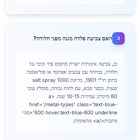
האם צביעת פלדה מגנה מפני חלודה?
3
כן, צביעה איכותית יוצרת מחסום פיזי וכימי נגד
חלודה, במיוחד עם צבעים אפוקסי או פוליאסטר.
בתקן תי"י 1901, בדיקת salt spray 1000
שעות. בכפר סבא, עם לחות גבוהה, מומלץ עובי
80 מיקרון. עמידות 10-15 שנה. <a
href='/metal-types' class='text-blue-
600 hover:text-blue-800 underline'>סוגי
מתכות</a> מתאימות.