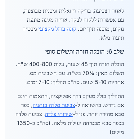
לאחר הצביעה, בדיקה ויזואלית ומכנית מבוצעת,
עם אפשרות ללקוח לבקר. אריזה מגינה מונעת
נזקים, מוכנה תוך יום.
קונה ברזל מקצועי
מבטיח
תיעוד מלא.
שלב 6: הובלה חזרה ותשלום סופי
הובלה חזרה תוך 48 שעות, עלות 400-800 ש"ח.
תשלום מאזן: 70% בש"ח, עם חשבונית מס.
אחריות 5-10 שנים. סה"כ תהליך: 7-10 ימים.
התהליך כולל מעקב דרך אפליקציה, התאמות חינם
אם נדרש. בהשוואה ל-
צביעת פלדה בנתניה
, כפר
סבא מהירה יותר. פנו ל-
שירותי פלדה
. צביעת פלדה
בכפר סבא מבטיחה יעילות מלאה. (סה"כ כ-1350
מילים)