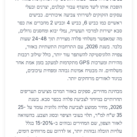
הופכת אותו ליעד מועדף עבור קבלנים, יצרנים ובעלי
עסקים הזקוקים לשירותי צביעה איכותיים. כבישים
ראשיים כמו כביש 6, כביש 4 וכביש 2 מחברים את כפר
סבא ישירות למרכזי תעשייה, נמלי יבוא ומחסנים גדולים,
מה שמאפשר משלוחי פלדה מצוירת תוך 24-48 שעות
בלבד. בשנת 2026, עם התרחבות התשתיות באזור,
צפויה הלוגיסטיקה להשתפר עוד יותר, כולל שילוב רכבות
מהירות ומערכות GPS מתקדמות למעקב בזמן אמת אחר
משלוחים. זה מבטיח אמינות גבוהה ומפחית עיכובים,
בניגוד לאזורים מרוחקים יותר.
מבחינת מחירים, ספקים באזור המרכז מציעים תעריפים
תחרותיים במיוחד לצביעת פלדה בכפר סבא. בשנת
2026, מחיר ממוצע לצביעת פלדה גלוונית עומד על 25-
35 ש"ח למ"ר, תלוי בעובי הציפוי ובסוג הצבע. בהשוואה
לאזור הצפון, שם המחירים גבוהים ב-15-20% בגלל
עלויות הובלה גבוהות יותר, או לדרום עם מרווחים דומים,