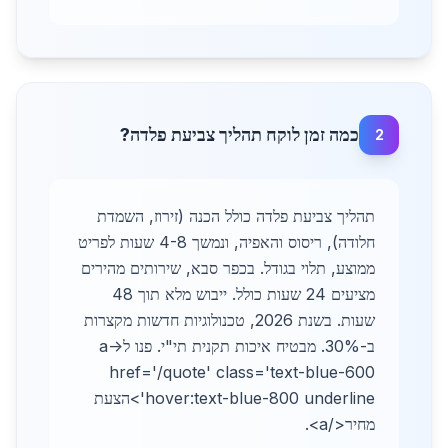
כמה זמן לוקח תהליך צביעת פלדה?
2
תהליך צביעת פלדה כולל הכנה (זירוז, השמדת
חלודה), ריסוס והאפיה, ונמשך 4-8 שעות לפריט
ממוצע, תלוי בגודל. בכפר סבא, שירותים מהירים
מציעים 24 שעות כולל. ייבוש מלא תוך 48
שעות. בשנת 2026, טכנולוגיות חדשות מקצרות
ב-30%. מבטיח איכות תקנית תי"י. פנו ל-<a
href='/quote' class='text-blue-600
hover:text-blue-800 underline'>הצעת
מחיר</a>.