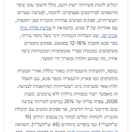
יכולים להנות משירותי ייעוץ חינם, כולל חישובי עובי ציפוי
מותאמים לפרויקטים ספציפיים. לדוגמה, לצביעת שערים
תעשייתיים, ספקים מציעים עמידות מוגברת בפני חומצות,
עם אחריות של 7 שנים. בהשוואה ל-
צביעת פלדה בתל
אביב-יפו
, שם העלויות הגבוהות יותר בשל מיסוי עירוני,
כפר סבא חוסכת 12-18% בממוצע. ספקים מקומיים
משתמשים במכונות ספריי אוטומטיות המבטיחות כיסוי
אחיד, מה שמונע חלודה ומאריך חיי המוצר.
בנוסף, התשתית התעשייתית באזור כוללת אזורי תעשייה
מתקדמים כמו פארק התעשייה בכפר סבא, עם חשמל
תלת-פאזי ומערכות ביוב תעשייתיות המותאמות לצביעה.
זה מאפשר ייצור בכמויות גדולות ללא עיכובים. בשנת
2026, צפויה עלייה של 25% בביקוש לשירותי צביעה
עקב פרויקטי בנייה חדשים, אך ספקים מוכנים עם קיבולת
מוגברת. לקוחות יכולים לבחור בין צבעים רגילים (15
ש"ח/מ"ר) ועד ציפויים מיוחדים (45 ש"ח/מ"ר). השוואה