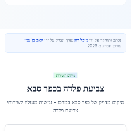
נכתב ותוחקר על ידי
מיכל רוזן
נערך ונבדק על ידי
יואב בן־עמי
עודכן ונבדק ב-2026
מיקום השירות
צביעת פלדה
ב
כפר סבא
מיקום מדויק של
כפר סבא
ב
מרכז
- נגישות מעולה לשירותי
צביעת פלדה