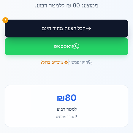
ממוצע:
80
₪ ל
למטר רבוע
.
!
קבל הצעת מחיר חינם
וואטסאפ
|
חייגו עכשיו
♻️ מוכרים ברזל?
₪
80
למטר רבוע
*מחיר ממוצע