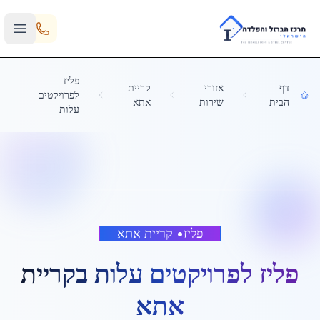
Skip to main content
פליז
דף
אזורי
קריית
לפרויקטים
הבית
שירות
אתא
עלות
פליז
•
קריית אתא
פליז לפרויקטים עלות
ב
קריית
אתא