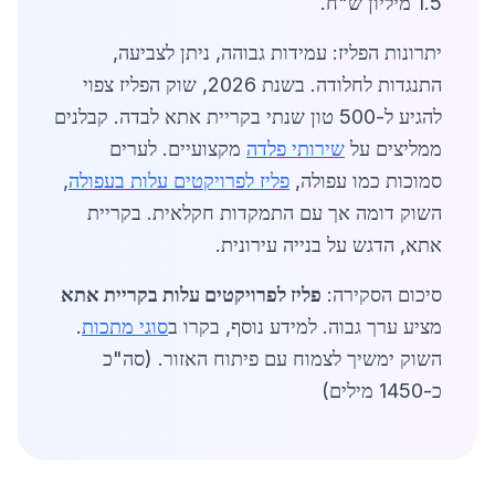
1.5 מיליון ש"ח.
יתרונות הפליז: עמידות גבוהה, ניתן לצביעה,
התנגדות לחלודה. בשנת 2026, שוק הפליז צפוי
להגיע ל-500 טון שנתי בקריית אתא לבדה. קבלנים
ממליצים על
שירותי פלדה
מקצועיים. לערים
סמוכות כמו עפולה,
פליז לפרויקטים עלות בעפולה
,
השוק דומה אך עם התמקדות חקלאית. בקריית
אתא, הדגש על בנייה עירונית.
סיכום הסקירה:
פליז לפרויקטים עלות בקריית אתא
מציע ערך גבוה. למידע נוסף, בקרו ב
סוגי מתכות
.
השוק ימשיך לצמוח עם פיתוח האזור. (סה"כ
כ-1450 מילים)