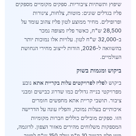
שיפוץ ותשתיות ציבוריות. ספקים מקומיים מספקים
פליז בגדלים שונים: מוטות, צלחות, צינורות
ופרופילים. מחיר ממוצע לטון פליז צהוב עומד על
28,500 ש"ח, כאשר פליז מצופה נמכר
ב-32,000 ש"ח לטון. עלויות אלו נמוכות יותר
בהשוואה ל-2026, הודות לייצוב מחירי הנחושת
העולמיים.
ביקוש ומגמות בשוק
ביקוש ל
פליז לפרויקטים עלות בקריית אתא
נובע
מפרויקטי בנייה גדולים כמו שדרוג כבישים ומבני
ציבור. תושבי קריית אתא מחפשים חומרים
איכותיים בעלות נמוכה, והפליז עונה על הדרישה
הזו. ספקים מובילים כוללים חברות מקומיות
המספקות משלוחים מהירים מאזור הצפון. לדוגמה,
מוט פליז בקוטר 10 מ"מ עולה 150 ש"ח למטר,