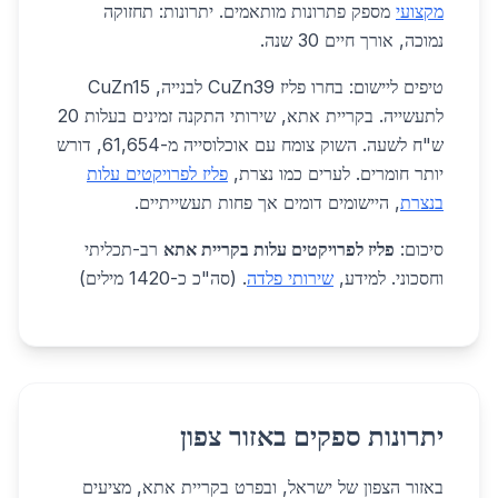
מקצועי
מספק פתרונות מותאמים. יתרונות: תחזוקה
נמוכה, אורך חיים 30 שנה.
טיפים ליישום: בחרו פליז CuZn39 לבנייה, CuZn15
לתעשייה. בקריית אתא, שירותי התקנה זמינים בעלות 20
ש"ח לשעה. השוק צומח עם אוכלוסייה מ-61,654, דורש
יותר חומרים. לערים כמו נצרת,
פליז לפרויקטים עלות
בנצרת
, היישומים דומים אך פחות תעשייתיים.
סיכום:
פליז לפרויקטים עלות בקריית אתא
רב-תכליתי
וחסכוני. למידע,
שירותי פלדה
. (סה"כ כ-1420 מילים)
יתרונות ספקים באזור צפון
באזור הצפון של ישראל, ובפרט בקריית אתא, מציעים