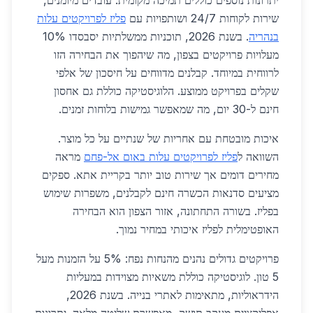
יתרונות נוספים כוללים תמיכה מקומית: עובדים מיומנים,
שירות לקוחות 24/7 ושותפויות עם
פליז לפרויקטים עלות
בנהריה
. בשנת 2026, תוכניות ממשלתיות יסבסדו 10%
מעלויות פרויקטים בצפון, מה שיהפוך את הבחירה הזו
לרווחית במיוחד. קבלנים מדווחים על חיסכון של אלפי
שקלים בפרויקט ממוצע. הלוגיסטיקה כוללת גם אחסון
חינם ל-30 יום, מה שמאפשר גמישות בלוחות זמנים.
איכות מובטחת עם אחריות של שנתיים על כל מוצר.
השוואה ל
פליז לפרויקטים עלות באום אל-פחם
מראה
מחירים דומים אך שירות טוב יותר בקריית אתא. ספקים
מציעים סדנאות הכשרה חינם לקבלנים, משפרות שימוש
בפליז. בשורה התחתונה, אזור הצפון הוא הבחירה
האופטימלית לפליז איכותי במחיר נמוך.
פרויקטים גדולים נהנים מהנחות נפח: 5% על הזמנות מעל
5 טון. לוגיסטיקה כוללת משאיות מצוידות במעליות
הידראוליות, מתאימות לאתרי בנייה. בשנת 2026,