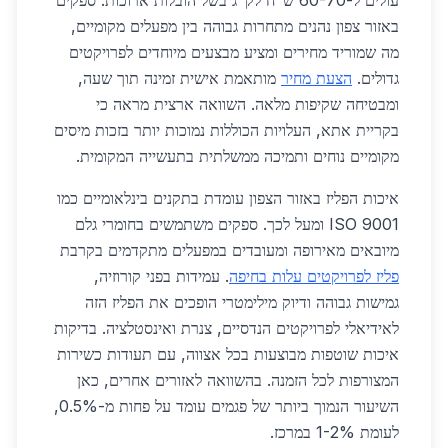
עולים ל-60-70 ש"ח לק"ג בשל הובלות ארוכות. ספקים
באזור צפון נהנים מתחרות גבוהה בין מפעלים מקומיים,
מה שמוריד מחירים ומציע מבצעים מיוחדים לפרויקטים
גדולים.
הצעת מחיר
מותאמת אישית זמינה תוך שעה,
ומבטיחה שקיפות מלאה. השוואה ארצית מראה כי
בקריית אתא, העלויות הכוללות נמוכות יותר בזכות מיסים
מקומיים נוחים ותמיכה ממשלתית בתעשייה המקומית.
איכות הפליז באזור הצפון עומדת בתקנים בינלאומיים כמו
ISO 9001 ומעל לכך. ספקים משתמשים בחומרי גלם
מיובאים מאירופה ומעובדים במפעלים מתקדמים בקרבת
פליז לפרויקטים עלות בחיפה
. עמידות בפני קורוזיה,
גמישות גבוהה ודיוק מילימטרי הופכים את הפליז הזה
לאידיאלי לפרויקטים הנדסיים, צנרת ואינסטלציה. בדיקות
איכות שוטפות מבוצעות בכל אצווה, עם תעודות כשירות
המצורפות לכל הזמנה. בהשוואה לאזורים אחרים, כאן
השיעור הנמוך ביותר של פגמים עומד על פחות מ-0.5%,
לעומת 1-2% במרכז.