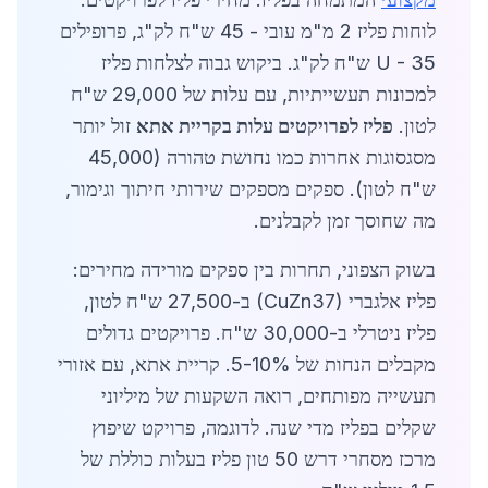
לוחות פליז 2 מ"מ עובי - 45 ש"ח לק"ג, פרופילים
U - 35 ש"ח לק"ג. ביקוש גבוה לצלחות פליז
למכונות תעשייתיות, עם עלות של 29,000 ש"ח
לטון.
פליז לפרויקטים עלות בקריית אתא
זול יותר
מסגסוגות אחרות כמו נחושת טהורה (45,000
ש"ח לטון). ספקים מספקים שירותי חיתוך וגימור,
מה שחוסך זמן לקבלנים.
בשוק הצפוני, תחרות בין ספקים מורידה מחירים:
פליז אלגברי (CuZn37) ב-27,500 ש"ח לטון,
פליז ניטרלי ב-30,000 ש"ח. פרויקטים גדולים
מקבלים הנחות של 5-10%. קריית אתא, עם אזורי
תעשייה מפותחים, רואה השקעות של מיליוני
שקלים בפליז מדי שנה. לדוגמה, פרויקט שיפוץ
מרכז מסחרי דרש 50 טון פליז בעלות כוללת של