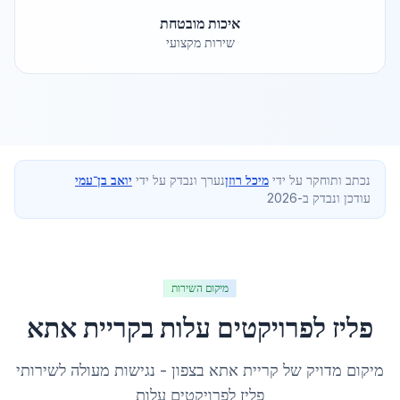
איכות מובטחת
שירות מקצועי
נכתב ותוחקר על ידי
מיכל רוזן
נערך ונבדק על ידי
יואב בן־עמי
עודכן ונבדק ב-2026
מיקום השירות
פליז לפרויקטים עלות
ב
קריית אתא
מיקום מדויק של
קריית אתא
ב
צפון
- נגישות מעולה לשירותי
פליז לפרויקטים עלות