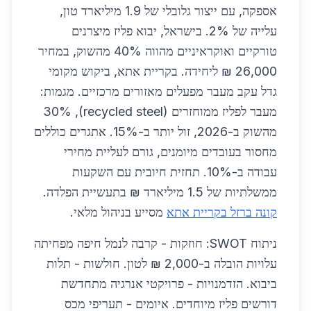
אספקה, עם ייצור גלובלי של 1.9 מיליארד טון,
עלייה של 2%. בישראל, יבוא פליז מיצרנים
טורקיים ואוקראיניים מהווה 40% מהשוק, במחיר
26,000 ₪ ליחידה. בקריית אתא, ביקוש מקומי
גדל עקב מעבר מפעלים מאזורים מרכזיים. מגמות:
מעבר לפליז ממוחזרים (recycled steel), 30%
מהשוק ב-2026, זול יותר ב-15%. אתגרים כוללים
מחסור בעובדים מיומנים, גורם לעליית מחירי
עבודה ב-10%. תחזית חיובית עם השקעות
ממשלתיות של 1.5 מיליארד ₪ בתעשיית הפלדה.
קונה ברזל בקריית אתא
מסייע בניהול מלאי.
ניתוח SWOT: חוזקות - קרבה לנמל חיפה מפחיתה
עלויות הובלה ב-2,000 ₪ לטון. חולשות - תלות
ביבוא. הזדמנויות - פרויקטי אנרגיה מתחדשת
דורשים פליז מיוחדים. איומים - תעריפי מכס