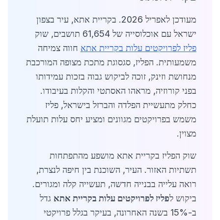
מעודכן לאפריל 2026. בקריית אתא, עיר בצפון
ישראל עם אוכלוסייה של 61,654 תושבים, שוק
פליז לפרויקטים עלות בקריית אתא
חווה צמיחה
משמעותית. הפליז, סגסוגת מתכת מצופה המורכבת
מנחושת וזינק, זוכה לביקוש גבוה בזכות עמידותו
בפני קורוזיה, מראהו האסתטי והקלות בעיבודו.
כחלק מתעשיית הפלדה והברזל בישראל, פליז
משמש בפרויקטים מגוונים ומציע יחס עלות תועלת
מצוין.
שוק הפליז בקריית אתא מושפע מהתפתחות
תשתיות האזור. העיר, השוכנת בין חיפה לנצרת,
רואה עלייה בבנייה חדשה, תעשייה קלה ומגורים.
ביקוש ל
פליז לפרויקטים עלות בקריית אתא
גדל
ב-15% בשנה האחרונה, בעיקר בגלל פרויקטי