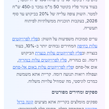
בעוד צינור פליז בקוטר 50 מ"מ נמכר ב-450 ש"ח
למטר. השוק צופה עלייה של 20% בביקוש עד סוף
2026, בעקבות תוכניות ממשלתיות לפיתוח
תעשייה.
ערים סמוכות משפיעות על השוק: ב
פליז לפרויקטים
עלות בחיפה
המחירים גבוהים יותר ב-10%, בעוד
בנצרת וב
פליז לפרויקטים עלות בנצרת
הביקוש
דומה. גם בנהריה,
פליז לפרויקטים עלות בנהריה
,
אום אל-פחם ו
פליז לפרויקטים עלות באום אל-פחם
ועפולה רואות תנועה דומה. קריית אתא משמשת
כמרכז לוגיסטי, מה שמוזיל עלויות משלוח.
ספקים ומחירים מפורטים
ספקים מומלצים בקריית אתא מציעים
קונה ברזל
מקצועי
המתמחה בפליז. מחירי פליז לפרויקטים: