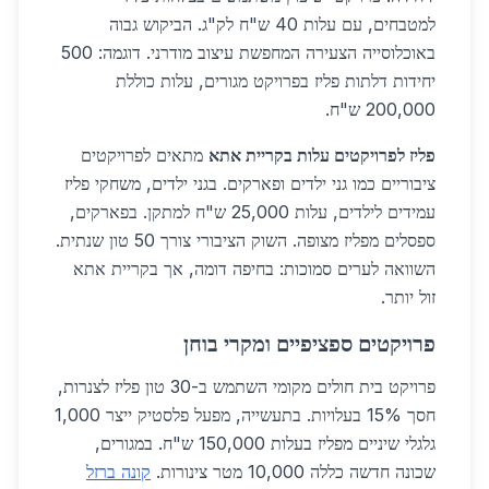
למטבחים, עם עלות 40 ש"ח לק"ג. הביקוש גבוה
באוכלוסייה הצעירה המחפשת עיצוב מודרני. דוגמה: 500
יחידות דלתות פליז בפרויקט מגורים, עלות כוללת
200,000 ש"ח.
פליז לפרויקטים עלות בקריית אתא
מתאים לפרויקטים
ציבוריים כמו גני ילדים ופארקים. בגני ילדים, משחקי פליז
עמידים לילדים, עלות 25,000 ש"ח למתקן. בפארקים,
ספסלים מפליז מצופה. השוק הציבורי צורך 50 טון שנתית.
השוואה לערים סמוכות: בחיפה דומה, אך בקריית אתא
זול יותר.
פרויקטים ספציפיים ומקרי בוחן
פרויקט בית חולים מקומי השתמש ב-30 טון פליז לצנרות,
חסך 15% בעלויות. בתעשייה, מפעל פלסטיק ייצר 1,000
גלגלי שיניים מפליז בעלות 150,000 ש"ח. במגורים,
שכונה חדשה כללה 10,000 מטר צינורות.
קונה ברזל