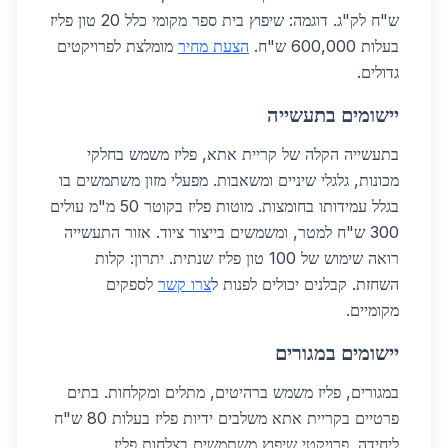
ש"ח לק"ג. דוגמה: שיפוץ בית ספר מקומי כלל 20 טון פליז
בעלות 600,000 ש"ח.
הצעת מחיר
מומלצת לפרויקטים
גדולים.
יישומים בתעשייה
בתעשייה הקלה של קריית אתא, פליז משמש בחלקי
מכונות, גלגלי שיניים ומשאבות. מפעלי מזון משתמשים בו
בגלל עמידותו בחומצות. מוטות פליז בקוטר 50 מ"מ עולים
300 ש"ח למטר, ומשמשים בייצור ציוד. אזור התעשייה
רואה שימוש של 100 טון פליז שנתית. יתרון: קלות
השחזת. קבלנים יכולים לפנות ל
צרו קשר
לספקים
מקומיים.
יישומים במגורים
במגורים, פליז משמש ברהיטים, מתלים ומקלחות. בתים
פרטיים בקריית אתא משלבים ידיות פליז בעלות 80 ש"ח
ליחידה. פרויקטי שיפוץ משתמשים בצלחות פליז