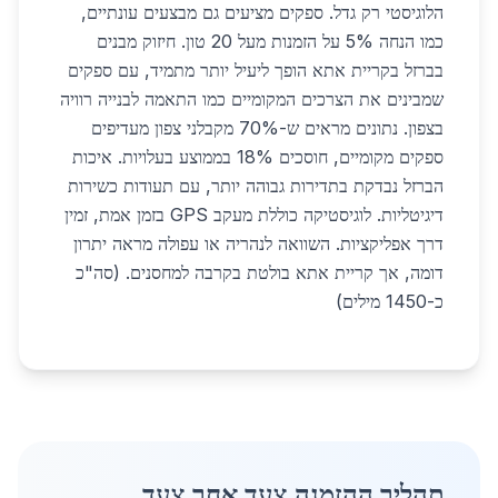
הלוגיסטי רק גדל. ספקים מציעים גם מבצעים עונתיים,
כמו הנחה 5% על הזמנות מעל 20 טון. חיזוק מבנים
בברזל בקריית אתא הופך ליעיל יותר מתמיד, עם ספקים
שמבינים את הצרכים המקומיים כמו התאמה לבנייה רוויה
בצפון. נתונים מראים ש-70% מקבלני צפון מעדיפים
ספקים מקומיים, חוסכים 18% בממוצע בעלויות. איכות
הברזל נבדקת בתדירות גבוהה יותר, עם תעודות כשירות
דיגיטליות. לוגיסטיקה כוללת מעקב GPS בזמן אמת, זמין
דרך אפליקציות. השוואה לנהריה או עפולה מראה יתרון
דומה, אך קריית אתא בולטת בקרבה למחסנים. (סה"כ
כ-1450 מילים)
תהליך ההזמנה צעד אחר צעד