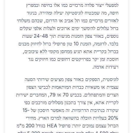
למפעלי ייצור פלדה מרכזיים כמו אלו בחיפה ובמפרץ
חיפה, מה שמבטיח לוגיסטיקה יעילה ומהירה. בניגוד
לאזורים מרכזיים כמו תל אביב או הדרום, שבהם משלוחי
ברזל עלולים להימשך ימים ארוכים ולעלות אלפי שקלים
נוספים, באזור צפון הזמנות מגיעות תוך 24-48 שעות
בלבד. לדוגמה, הזמנת 10 טון פרופילי ברזל לחיזוק מבנים
בברזל בקריית אתא תגיע ממחסן מקומי ללא עיכובים,
חוסכת זמן יקר בפרויקטים דחופים כמו חיזוקים נגד
רעידות אדמה.
לוגיסטית, הספקים באזור צפון מציעים שירותי הסעה
עצמית או משאיות כבדות המותאמות לכבישי הצפון
הצרים והמתפתלים. בכביש 70 או 79, המחברים ישירות
לקריית אתא, אין צורך בתכנון מסלולים מורכבים כפי
שקורה בנתיבות הדרומיות. זה מאפשר חיסכון של 15-
20% בעלויות הובלה בהשוואה למרכז הארץ. מחירי
הברזל עצמם נמוכים יותר: פרופיל HEA בגודל 200 מ"מ