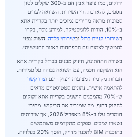
ירוקים, כמו ציפוי אבץ חם ב-300 שקלים לטון
נוספים, להארכת חיי השירות. השוואה לערים
סמוכות מראה מחירים נמוכים יותר בקריית אתא
ב-10%, הודות ללוגיסטיקה. למידע נוסף, בקרו
ב
שירותי קניית ברזל
וב
שירותי פלדה
. השוק צפוי
להמשיך לצמוח עם התפתחות האזור התעשייתי.
בשורה התחתונה, חיזוק מבנים בברזל בקריית אתא
הוא השקעה חכמה, עם תשואה גבוהה על עמידות.
חברות מקומיות מציעות ייעוץ חינם ו
צרו קשר
להתאמה אישית. נתונים סטטיסטיים מראים
ש-70% מהמבנים הישנים בקריית אתא זקוקים
לחיזוק דחוף, מה שמגביר את הביקוש. מחירי
חומרים עלו ב-8% מאפריל 2026, אך שירותים
נשארו יציבים. ספקים מתקדמים משתמשים
בתוכנות BIM לתכנון מדויק, חוסך 20% בעלויות.