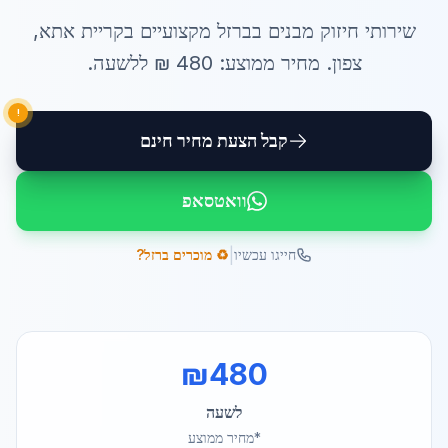
שירותי
חיזוק מבנים בברזל
מקצועיים ב
קריית אתא
,
צפון
. מחיר ממוצע:
480
₪ ל
לשעה
.
!
קבל הצעת מחיר חינם
וואטסאפ
|
חייגו עכשיו
♻️ מוכרים ברזל?
₪
480
לשעה
*מחיר ממוצע