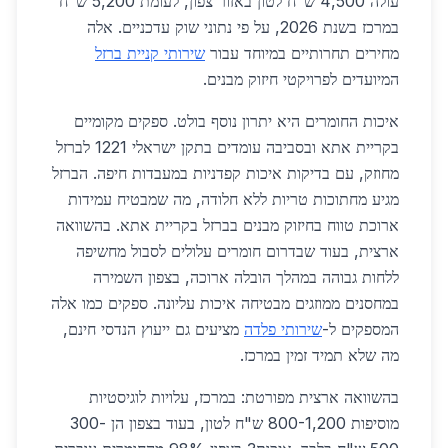
עולה 4,500 ש"ח לטון באזור צפון, לעומת 5,200 ש"ח
במרכז בשנת 2026, על פי נתוני שוק עדכניים. אלה
מחירים תחרותיים במיוחד עבור
שירותי קניית ברזל
המיועדים לפרויקטי חיזוק מבנים.
איכות החומרים היא יתרון נוסף בולט. ספקים מקומיים
בקריית אתא ובסביבה עומדים בתקן ישראלי 1221 לברזל
מחוזק, עם בדיקות איכות קפדניות במעבדות חיפה. הברזל
מגיע מחתוכות טריות ללא חלודה, מה שמבטיח עמידות
ארוכת טווח בחיזוק מבנים בברזל בקריית אתא. בהשוואה
ארצית, בעוד שבדרום חומרים עלולים לסבול מחשיפה
ללחות גבוהה במהלך הובלה ארוכה, בצפון השמירה
במחסנים ממוזגים מבטיחה איכות עליונה. ספקים כמו אלה
המספקים ל-
שירותי פלדה
מציעים גם ייעוץ הנדסי חינם,
מה שלא תמיד זמין במרכז.
בהשוואה ארצית מפורטת: במרכז, עלויות לוגיסטיות
מוסיפות 800-1,200 ש"ח לטון, בעוד בצפון הן 300-