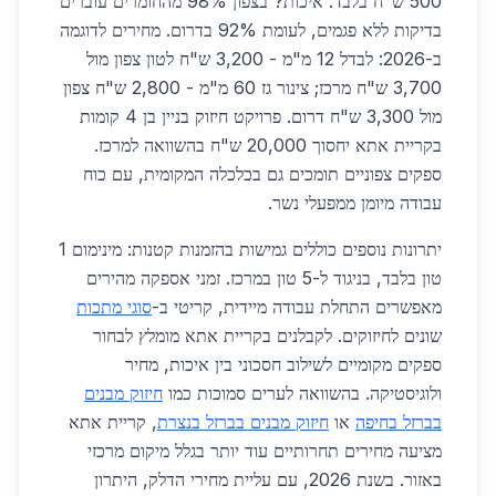
500 ש"ח בלבד. איכות? בצפון 98% מהחומרים עוברים
בדיקות ללא פגמים, לעומת 92% בדרום. מחירים לדוגמה
ב-2026: לבדל 12 מ"מ - 3,200 ש"ח לטון צפון מול
3,700 ש"ח מרכז; צינור גז 60 מ"מ - 2,800 ש"ח צפון
מול 3,300 ש"ח דרום. פרויקט חיזוק בניין בן 4 קומות
בקריית אתא יחסוך 20,000 ש"ח בהשוואה למרכז.
ספקים צפוניים תומכים גם בכלכלה המקומית, עם כוח
עבודה מיומן ממפעלי נשר.
יתרונות נוספים כוללים גמישות בהזמנות קטנות: מינימום 1
טון בלבד, בניגוד ל-5 טון במרכז. זמני אספקה מהירים
מאפשרים התחלת עבודה מיידית, קריטי ב-
סוגי מתכות
שונים לחיזוקים. לקבלנים בקריית אתא מומלץ לבחור
ספקים מקומיים לשילוב חסכוני בין איכות, מחיר
ולוגיסטיקה. בהשוואה לערים סמוכות כמו
חיזוק מבנים
בברזל בחיפה
או
חיזוק מבנים בברזל בנצרת
, קריית אתא
מציעה מחירים תחרותיים עוד יותר בגלל מיקום מרכזי
באזור. בשנת 2026, עם עליית מחירי הדלק, היתרון