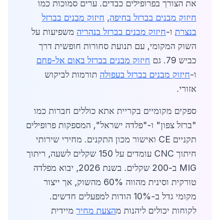
את הצורך בפרופילים כבדים. ערים סמוכות כמו
חיזוק מבנים בברזל בחיפה
,
חיזוק מבנים בברזל
בנצרת
ו-
חיזוק מבנים בברזל בנהריה
משפיעות על
השוק המקומי, עם תנועת סחורות חופשית דרך
כביש 79. גם
חיזוק מבנים בברזל באום אל-פחם
ו-
חיזוק מבנים בברזל בעפולה
תורמות לביקוש
אזורי.
ספקים מקומיים בקריית אתא כוללים חברות כמו
"ברזל צפון" ו-"פלדה ישראל", המספקות פרופילים
תקניים CE ואישור מכון התקנים. מחירי שירותי
חיתוך CNC עומדים על 150 שקלים לשעה, ריתוך
MIG ב-200 שקלים. בשנת 2026, יבוא מפלדה
טורקית וסינית מהווה 60% מהשוק, אך ייצור
מקומי גדל ב-10% הודות למפעלים חדשים.
לקוחות יכולים ליהנות מ
הצעת מחיר
מיידית