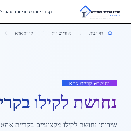
Skip to main content
דף הבית
מחשבונים
הנדסה
טבל
דף הבית
אזורי שירות
קריית אתא
נחושת
•
קריית אתא
נחושת לקילו
ב
קרי
שירותי
נחושת לקילו
מקצועיים ב
קריית אתא
,