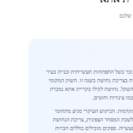
 שלכם
יקוש גובר בשל התפתחות תעשייתית ובנייה בעיר
יה של 61,654 תושבים, רואה עלייה משמעותית בצריכת נחושת בשנה זו. השוק המקומי
 השקל. נחושת לקילו בקריית אתא נמכרת
 במיוחד מאז 2024, עם השקעות בתעשיות מתקדמות. הביקוש העיקרי מגיע מתחומי
ים. על פי נתוני לשכת המסחר הצפונית, צריכת הנחושת
ים באזור התעשייה. ספקים מובילים כוללים חברות