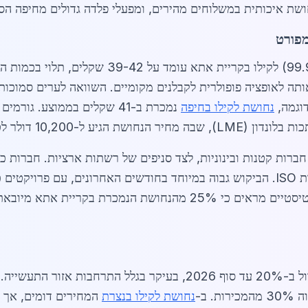
שת איכותית במשלוחים מהירים, ומפעלי פלדה גדולים מחיפה הס
מפורט
באפריל 2026, מחיר הנחושת הטהורה (99.9%) לקיל
מה שהופך אותה לאופציה פופולרית לקבלנים מקומיים. השוואה לערים ס
נחושת לקילו בחיפה
נמכרת ב-41 שקלים בממוצע. ג
10 דולר לטון בתחילת 2026.
ברות קטנות ובינוניות, לצד סניפים של רשתות ארציות. חברות 
נחושת בקילוגרמים מדויקים עם אישורי איכות ISO. הביקוש גבוה במיוחד בחודשים האח
הביקוש לנחושת לקילו בקריית אתא צפוי לגדול ב-20% עד סוף 2026, בעי
 ב-
נחושת לקילו בנצרת
המחירים דומים, אך בק