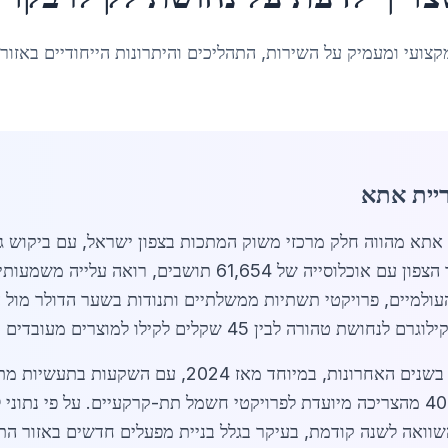
קצועי ומעמיק על השירות, התהליכים והיתרונות הייחודיים באזור
ריית אתא
שת לקילו בקריית אתא מהווה חלק מרכזי משוק המתכות בצפון ישראל, עם ב
זו. קריית אתא, עיר תעשייתית מרכזית באזור הצפון עם אוכלוסי
העולמיים, פרויקטי תשתיות ממשלתיים ותנודות בשער הדולר מול
שוק הנחושת בקריית אתא התפתח במהירות בשנים האחרונות,
החשמל, האלקטרוניקה והבנייה, כאשר כ-40% מהצריכה מיועדת לפרויקטי חשמל תת-קרקעי
ית אתא עלתה ב-15% בשנת 2026 בהשוואה לשנה קודמת, בעיקר בגלל בניית מפעלים חדש