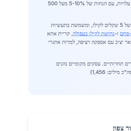
ואום אל-פחם משפיעות על התחרות. ספקים ממליצים על רכישה בכמויות גדולות להוזלת עלויות, עם הנחות של 5-10% מעל 500
בשוק נחושת לקילו בקריית אתא, איכות היא מפתח. נחושת עם תכולת חמצן נמוכה (OFHC) נמכרת בפרמיה של 5 שקלים לקילו, ומשמשת בתעשיות
-פחם
ו-
נחושת לקילו בעפולה
, קריית אתא
אר יציב עם אספקה רציפה, למרות אתגרי
ם תחרותיים. עסקים מקומיים נהנים
 מילים: 1,456)
ר צפון