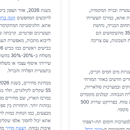
ייה ובנייה המקומית,
בשנת 2026, אזור ה
יר. קריית אתא, כמרכז תעשייתי
לרוכשים המחפשים
קונה ברז
תחום הבנייה, נחושת
אתא. הלוגיסטיקה המתקדמת ב
משמשת לגגות, צנרות מים וחוטי חשמל, כאשר כ-35% מהשימושים הם
תעשיינים ופרטיים. קרבתה ש
ת השכונות, עם צריכה
לייבוא מתכות, מאפשרת העבר
משלוח ב-
בתעשיית הפלדה והברזל.
נרות מים חמים וקרים,
ורים חדשים באזור המזרחי
גות ירוקים ובמערכות סולאריות,
 הגבוהה. קבלנים מקומיים
מדווחים על חיסכון של 15% בעלויות תחזוקה ארוכות טווח. בפרויקט שדרוג 500
גבוהות יותר. התחרות בין ספ
אתא יכול לחסוך אלפי שקלים
למערכות חימום תת-רצפתי
איכות גבוהה.
הצעת מחיר
מהי
שת מקצועיים מ-
קונה ברזל