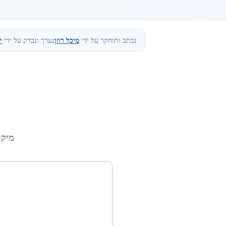
נכתב ותוחקר על ידי
מיכל רוזן
נערך ונבדק על ידי
י
מיקו