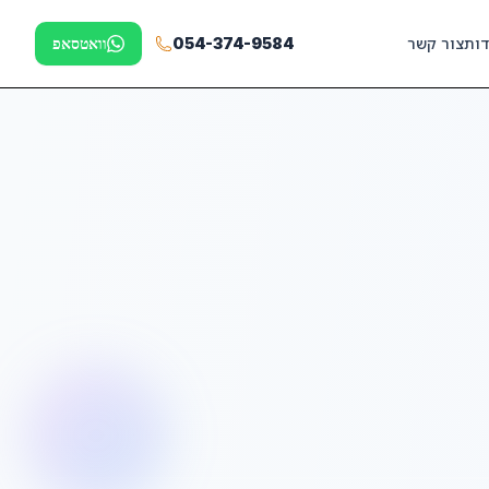
דות
צור קשר
054-374-9584
וואטסאפ