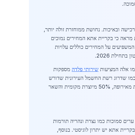
מוכה.
ו בקריית אתא עומד על 39-42 שקלים, תלוי בכמות הרכישה ובאיכות. נחושת ממוחזרת זולה יותר,
מוכות מראה כי בקריית אתא המחירים נמוכים
ורמים המשפיעים על המחירים כוללים עלויות
כמו אלה המציעות
שירותי פלדה
מספקות
רונים, עם פרויקטים כמו שדרוג רשת החשמל העירונית שדורש
אלפי קילוגרמים של חוטי נחושת. נתונים סטטיסטיים מראים כי 25% מהנחושת הנמכרת בקריית אתא מיובאת מאירופה, 50% מיוצרת מקומית והשאר
קר בגלל התרחבות אזור התעשייה. ערים סמוכות כמו נצרת ונהריה תורמות
ריית אתא יש יתרון לוגיסטי. בנוסף,