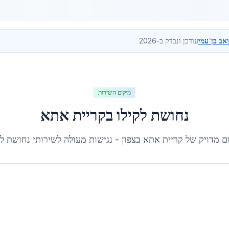
ואב בן־עמי
עודכן ונבדק ב-2026
מיקום השירות
נחושת לקילו
ב
קריית אתא
ם מדויק של
קריית אתא
ב
צפון
- נגישות מעולה לשירותי
נחושת לק