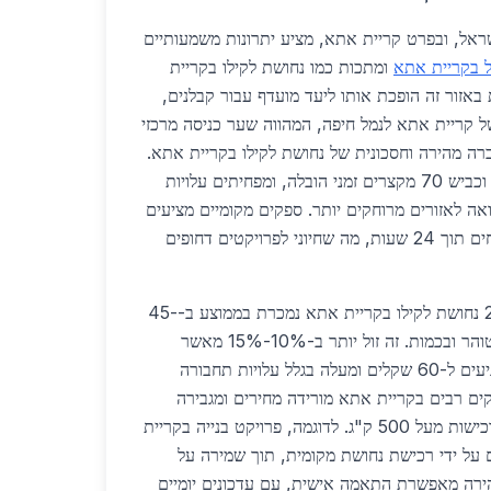
צפון בישראל, ובפרט קריית אתא, מציע יתרונות משמעותיים
ל בקריית אתא
ומתכות כמו נחושת לקילו בקריית
אזור זה הופכת אותו ליעד מועדף עבור קבלנים,
ל קריית אתא לנמל חיפה, המהווה שער כניסה מרכזי
ה מהירה וחסכונית של נחושת לקילו בקריית אתא.
כבישים ראשיים כמו כביש 6 וכביש 70 מקצרים זמני הובלה, ומפחיתים עלויות
20%-30% בהשוואה לאזורים מרוחקים יותר. ספקים מקומיים מציעים
שירותי איסוף עצמי או משלוחים תוך 24 שעות, מה שחיוני לפרויקטים דחופים
מבחינת מחירים, בשנת 2026 נחושת לקילו בקריית אתא נמכרת בממוצע ב-45-
55 שקלים לקילוגרם, תלוי בטוהר ובכמות. זה זול יותר ב-10%-15% מאשר
במרכז הארץ, שם מחירים מגיעים ל-60 שקלים ומעלה בגלל עלויות תחבורה
קים רבים בקריית אתא מורידה מחירים ומגבירה
מבצעים, כמו הנחות כמות לרכישות מעל 500 ק"ג. לדוגמה, פרויקט בנייה בקריית
 על ידי רכישת נחושת מקומית, תוך שמירה על
רה מאפשרת התאמה אישית, עם עדכונים יומיים