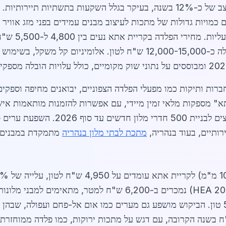
צומח בקצב של כ-12% בשנה, בעיקר בגלל השקעות בתשתיות תייר
ם כמויות גדולות של מתכות לעיצוב מבנים עמידים בפני מזג אוויר
לפלדה מרוסקת, 
ברות ותיקות כמו מפעלי הפלדה הצפוניים, יבואנים מחיפה וספקים
א" מספקות מלאי זמין מיידי, עם אפשרות להזמנות מותאמות איש
ים סמוכות בולטת: בנצרת,
ותיים, בעוד בנהריה,
מתכת לבתי מלון בנהריה
מתמקדת במבנים חו
אנרגיה גבוהות יותר. פרופילי פלדה כבדים (HEA 200) נמכרים ב-00
לכמויות גדולות, כמו 5% על הזמנות מעל 50 טון. הביקוש מושפע גם מערים כמו אום אל-פחם