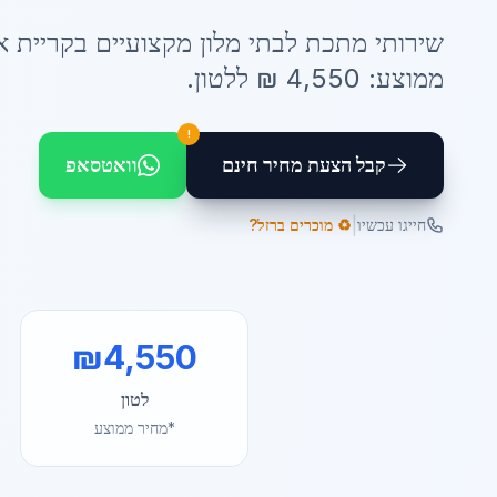
שירותי
מתכת לבתי מלון
מקצועיים ב
קריית 
ממוצע:
4,550
₪ ל
לטון
.
!
קבל הצעת מחיר חינם
וואטסאפ
|
חייגו עכשיו
♻️ מוכרים ברזל?
₪
4,550
לטון
*מחיר ממוצע