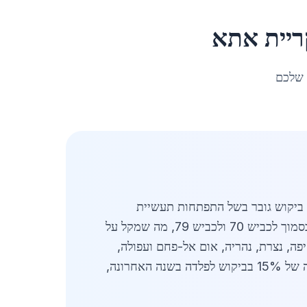
ריית אתא
 שלכם
 ביקוש גובר בשל התפתחות תעשיית
התיירות באזור. קריית אתא, עיר בצפון ישראל עם אוכלוסייה של 61,654 תושבים, ממוקמת באופן אסטרטגי בסמוך לכביש 70 ולכביש 79, מה שמקל על
פה, נצרת, נהריה, אום אל-פחם ועפולה,
נרשם עלייה של 15% בביקוש לפלדה בשנה האחרונה,