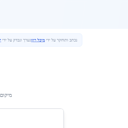
נכתב ותוחקר על ידי
מיכל רוזן
נערך ונבדק על ידי
י
מיקום