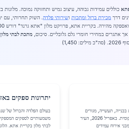
אתא
כוללים עמידות גבוהה, עיצוב גמיש ותחזוקה נמוכה. מלונות 
נים דרך
מכירת ברזל ומתכות
ו
שירותי פלדה
. השוק תחרותי, עם יב
מתכת לבתי מלון
יתרונות ספקים באזו
בבנייה, תעשייה, מגורים
ופרויקטים מיוחדים, תוך התאמה לצרכי התיירות המקומית. באפריל 2026, העיר
משמעותיים לספקים המספקי
בני אירוח עמידים
לבתי מלון בקריית אתא. הלו