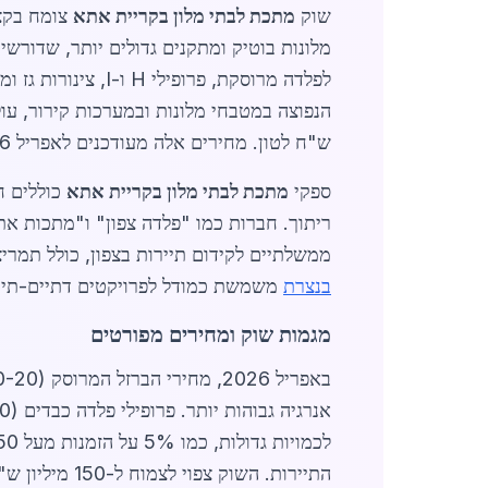
שוק
מתכת לבתי מלון בקריית אתא
מלונות בוטיק ומתקנים גדולים יותר, שדורשי
ש"ח לטון. מחירים אלה מעודכנים לאפריל 2026 ומבוססים על נתוני שוק מקומיים, כולל עלויות הובלה מספקים מרכזיים בחיפה.
ספקי
מתכת לבתי מלון בקריית אתא
כוללים ח
ריתוך. חברות כמו "פלדה צפון" ו"מתכות את
ממשלתיים לקידום תיירות בצפון, כולל תמריצים לבניית 500 חדרי מלון חדשים עד סוף 2026. השפעת ער
בנצרת
משמשת כמודל לפרויקטים דתיים-תייר
מגמות שוק ומחירים מפורטים
התיירות. השוק צפוי לצמוח ל-150 מיליון ש"ח בשנה הקרובה, עם דגש על מתכות ירוקות, כמו פלדה ממוחזרת, שזולה יותר ב-10%.