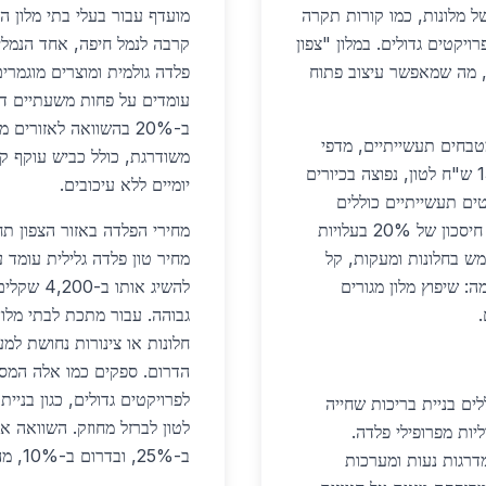
 מלונות, כמו קורות תקרה
מועדף עבור בעלי בתי מלון ה
ות של 5,200 ש"ח לטון לפרויקטים גדולים. במלון "צפון
קרבה לנמל חיפה, אחד הנמלי
 טון פלדה שימשו לבניית 5 קומות, מה שמאפשר עיצוב פתוח
ב-20% בהשוואה לאזורי
חים תעשייתיים, מדפי
אחסון ומערכות קירור. נירוסטה 304, במחיר 13,500 ש"ח לטון, נפוצה בכיורים
יומיים ללא עיכובים.
טים תעשייתיים כוללים
התקנת צינורות פלדה גלויה למערכות מיזוג אוויר, עם חיסכון של 20% בעלויות
מש בחלונות ומעקות, קל
9,00 ש"ח לטון. דוגמה: שיפוץ מלון מגורים
להשיג אות
גבוהה. עבור מתכת לבתי מלון
הדרום. ספקים כמו אלה המס
ים בניית בריכות שחייה
לטון לברזל מחוזק. השוואה א
ת הידראוליות מפרופילי פלדה.
ב-25%, ובדרום ב-10%, מה שהופך את הצפון לאופציה כלכלית מובילה.
רוסטה שימשו למדרגות נעות ומערכות