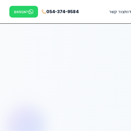
דות
צור קשר
054-374-9584
וואטסאפ