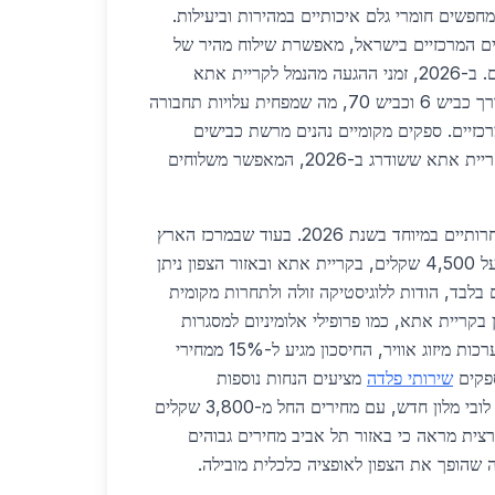
מחפשים חומרי גלם איכותיים במהירות וביעילות.
ם המרכזיים בישראל, מאפשרת שילוח מהיר של
פלדה גולמית ומוצרים מוגמרים. ב-2026, זמני ההגעה מהנמל לקריית אתא
עומדים על פחות משעתיים דרך כביש 6 וכביש 70, מה שמפחית עלויות תחבורה
ם מרכזיים. ספקים מקומיים נהנים מרשת כבישים
משודרגת, כולל כביש עוקף קריית אתא ששודרג ב-2026, המאפשר משלוחים
מחירי הפלדה באזור הצפון תחרותיים במיוחד בשנת 2026. בעוד שבמרכז הארץ
מחיר טון פלדה גלילית עומד על 4,500 שקלים, בקריית אתא ובאזור הצפון ניתן
ו ב-4,200 שקלים בלבד, הודות ללוגיסטיקה זולה ולתחרות מקומית
 בקריית אתא, כמו פרופילי אלומיניום למסגרות
חלונות או צינורות נחושת למערכות מיזוג אוויר, החיסכון מגיע ל-15% ממחירי
פקים
שירותי פלדה
מציעים הנחות נוספות
לפרויקטים גדולים, כגון בניית לובי מלון חדש, עם מחירים החל מ-3,800 שקלים
רצית מראה כי באזור תל אביב מחירים גבוהים