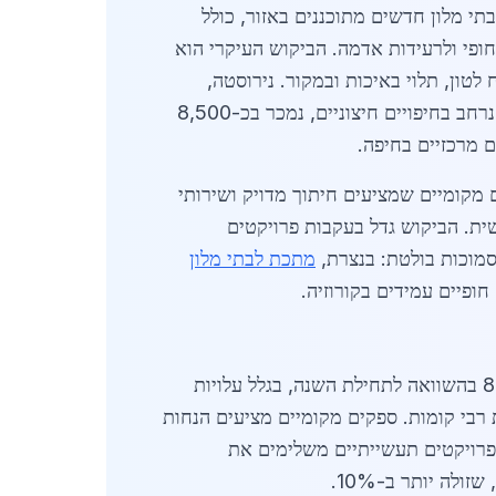
ותיות. בתי מלון חדשים מתוכננים באזור, כולל
 חופי ולרעידות אדמה. הביקוש העיקרי הוא
פרופילי H ו-I, צינורות גז ומעליות. מחירי הפלדה בקריית אתא נעים בין 4,800 ל-5,500 ש"ח לטון, תלוי באיכות ובמקור. נירוסטה,
הנפוצה במטבחי מלונות ובמערכות קירור, עולה כ-12,000-15,000 ש"ח לטון. אלומיניום קל משקל, בשימוש נרחב בחיפויים חיצוניים, נמכר בכ-8,500
 מקומיים שמציעים חיתוך מדויק ושירותי
ית. הביקוש גדל בעקבות פרויקטים
מתכת לבתי מלון
פיים עמידים בקורוזיה.
באפריל 2026, מחירי הברזל המרוסק (10-20 מ"מ) לקריית אתא עומדים על 4,950 ש"ח לטון, עלייה של 8% בהשוואה לתחילת השנה, בגלל עלויות
6,2 ש"ח למטר, מתאימים למבני מלונות רבי קומות. ספקים מקומיים מציעים הנחות
 ועפולה, שבהן פרויקטים תעשייתיים משלימים את