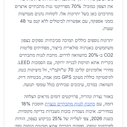
את הצפון כמוביל: 70% מפרויקטי גגות מתכתיים ארציים
מתרכזים כאן בשל יתרונות אלו. לקוחות נהנים מגמישות
בזמני אספקה, עם אפשרות לביטולים ללא קנס עד 48
שעות.
יתרונות נוספים כוללים תמיכה סביבתית: ספקים בצפון
משתמשים באנרגיה סולארית בייצור, מפחיתים פליטות
CO2 ב-20% בהשוואה לדרום. מתכת לגגות מתכתיים
בקריית אתא תורמת לבנייה ירוקה, עם הסמכות LEED.
מחירי אלומיניום קלים: 70 ש"ח/מ"ר, זול מיציקות בטון.
לוגיסטיקה כוללת מעקב GPS בזמן אמת, מבטיחה דיוק.
השוואה: במרכז, עיכובים שכיחים בגלל עומסי תנועה.
באזור נצרת ונהריה, פרויקטים דומים מראים הצלחה
דומה, עם
מתכת לגגות מתכתיים בנצרת
חוסכת 18%
במחירים. איכות נשמרת בזכות מעבדות בדיקה מקומיות.
בשנת 2026, צפי לעלייה של 25% בביקוש בצפון, הודות
לפרויקטי שיפוץ. ספקים בקריית אתא מציעים הנחות נפח: