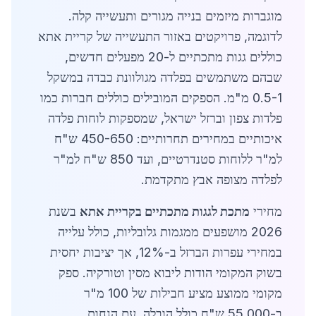
מוגברות מיזמים בנייה מגורים ותעשייה קלה.
לדוגמה, פרויקטים באזור התעשייה של קריית אתא
כוללים גגות מתכתיים ל-20 מפעלים חדשים,
שבהם משתמשים בפלדה מגולוונת כבדה במשקל
0.5-1 מ"מ. הספקים המובילים כוללים חברות כמו
פלדות צפון וברזל ישראל, שמספקות לוחות פלדה
איכותיים במחירים תחרותיים: 450-650 ש"ח
למ"ר ללוחות סטנדרטיים, ועד 850 ש"ח למ"ר
לפלדה מצופה אבץ מתקדמת.
מחירי
מתכת לגגות מתכתיים בקריית אתא
בשנת
2026 מושפעים ממגמות גלובליות, כולל עלייה
במחירי עפרות הברזל ב-12%, אך יציבות יחסית
בשוק המקומי הודות ליבוא מסין וטורקיה. ספק
מקומי ממוצע מציע חבילות של 100 מ"ר
ב-55,000 ש"ח כולל הובלה, עם הנחות