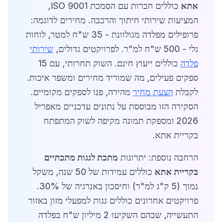
אתא
כוללים חברות עם הסמכת ISO 9001,
המציעות שירותי חיתוך והרכבה. מחירים לדוגמה:
פרופילים מפלדה מגולוונת - 35 ש"ח למטר, לוחות
גלי - 500 ש"ח למ"ר. לפרויקטים גדולים,
שירותי
פלדה
כוללים ייעוץ חינם. השוק תחרותי, עם 15
ספקים פעילים, מה שמוריד מחירים ומשפר איכות.
לקבלת
הצעת מחיר
מהירה, פנו לספקים מקומיים.
הסקירה הזו מבוססת על נתונים עדכניים מאפריל
2026 ומספקת תמונה מקיפה לשוק המתפתח
בקריית אתא.
הרחבה נוספת: יתרונות
מתכת לגגות מתכתיים
בקריית אתא
כוללים עמידות של 50 שנה, משקל
נמוך (5 ק"ג למ"ר) וחיסכון באנרגיה של 30%.
פרויקטים אחרונים כוללים גגות למפעלי מזון באזור
התעשייה, שבהם השקיעו 2 מיליון ש"ח בפלדה