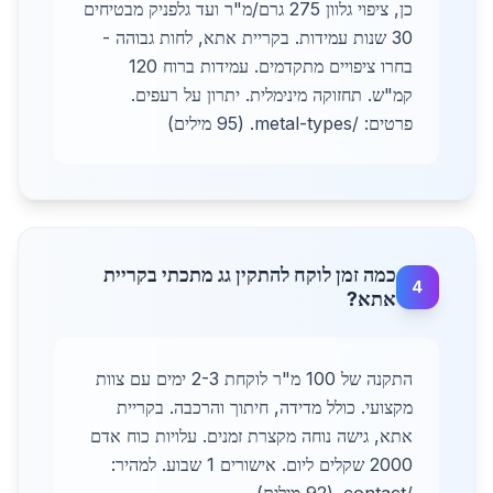
כן, ציפוי גלוון 275 גרם/מ"ר ועד גלפניק מבטיחים
30 שנות עמידות. בקריית אתא, לחות גבוהה -
בחרו ציפויים מתקדמים. עמידות ברוח 120
קמ"ש. תחזוקה מינימלית. יתרון על רעפים.
פרטים: /metal-types. (95 מילים)
כמה זמן לוקח להתקין גג מתכתי בקריית
4
אתא?
התקנה של 100 מ"ר לוקחת 2-3 ימים עם צוות
מקצועי. כולל מדידה, חיתוך והרכבה. בקריית
אתא, גישה נוחה מקצרת זמנים. עלויות כוח אדם
2000 שקלים ליום. אישורים 1 שבוע. למהיר: