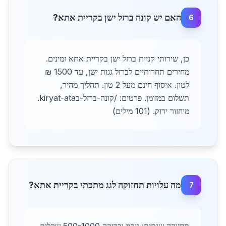
האם יש קונה ברזל ישן בקריית אתא?
6
כן, שירותי קניית ברזל ישן בקריית אתא זמינים.
מחירים תחרותיים לברזל גגות ישן, עד 1500 ₪
לטון. איסוף חינם מעל 2 טון. תהליך מהיר,
תשלום במזומן. פרטים: /קונה-ברזל-בkiryat-ata.
מיחזור ירוק. (101 מילים)
מה עלויות תחזוקה לגג מתכתי בקריית אתא?
7