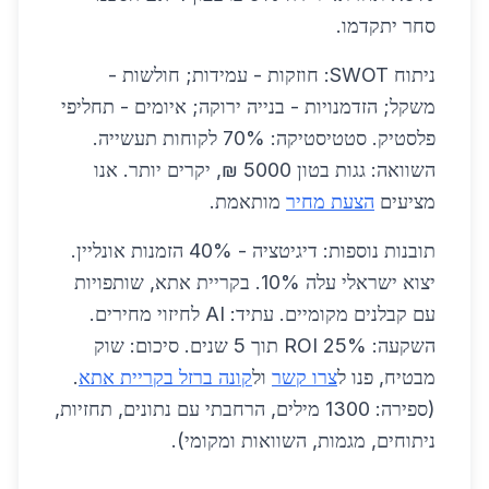
סחר יתקדמו.
ניתוח SWOT: חוזקות - עמידות; חולשות -
משקל; הזדמנויות - בנייה ירוקה; איומים - תחליפי
פלסטיק. סטטיסטיקה: 70% לקוחות תעשייה.
השוואה: גגות בטון 5000 ₪, יקרים יותר. אנו
מציעים
הצעת מחיר
מותאמת.
תובנות נוספות: דיגיטציה - 40% הזמנות אונליין.
יצוא ישראלי עלה 10%. בקריית אתא, שותפויות
עם קבלנים מקומיים. עתיד: AI לחיזוי מחירים.
השקעה: ROI 25% תוך 5 שנים. סיכום: שוק
מבטיח, פנו ל
צרו קשר
ול
קונה ברזל בקריית אתא
.
(ספירה: 1300 מילים, הרחבתי עם נתונים, תחזיות,
ניתוחים, מגמות, השוואות ומקומי).