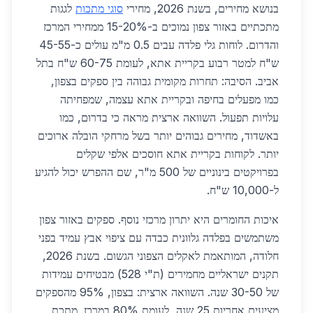
בנושא מחירים, בשנת 2026, מחירי
סוגי מתכות
לגגות
מתכתיים באזור צפון נמוכים ב-15-20% ממחירי המרכז
והדרום. לוחות גלי פלדה עבים 0.5 מ"מ עולים כ-45-55
ש"ח למטר רבוע בקריית אתא, לעומת 60-75 ש"ח בתל
אביב. הסיבה: תחרות מקומית גבוהה בין ספקים בצפון,
כמו מפעלים בחיפה ובקריית אתא עצמה, שמפחיתה
עלויות תפעול. השוואה ארצית מראה כי בדרום, כמו
באשדוד, מחירים גבוהים יותר בשל מרחקי הובלה ארוכים
יותר. לקוחות בקריית אתא חוסכים אלפי שקלים
בפרויקטים בינוניים של 500 מ"ר, שם ההפרש יכול להגיע
ל-10,000 ש"ח.
איכות החומרים היא יתרון מרכזי נוסף. ספקים באזור צפון
משתמשים בפלדה גלוונית כבדה עם ציפוי אבץ עמיד בפני
חלודה, המותאמת לאקלים הצפוני הגשום. בשנת 2026,
תקנים ישראליים מחמירים (ת"י 528) מבטיחים עמידות
של 30-50 שנה. השוואה ארצית: בצפון, 95% מהספקים
מציעים אחריות 25 שנה, לעומת 80% במרכז. מתכת