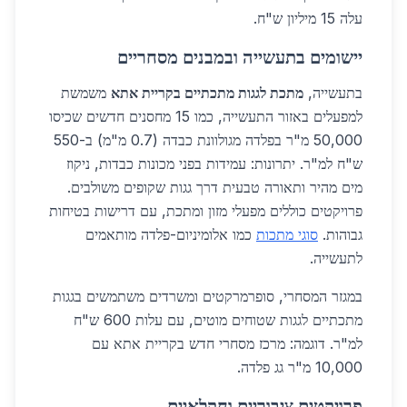
עלה 15 מיליון ש"ח.
יישומים בתעשייה ובמבנים מסחריים
בתעשייה,
מתכת לגגות מתכתיים בקריית אתא
משמשת
למפעלים באזור התעשייה, כמו 15 מחסנים חדשים שכיסו
50,000 מ"ר בפלדה מגולוונת כבדה (0.7 מ"מ) ב-550
ש"ח למ"ר. יתרונות: עמידות בפני מכונות כבדות, ניקוז
מים מהיר ותאורה טבעית דרך גגות שקופים משולבים.
פרויקטים כוללים מפעלי מזון ומתכת, עם דרישות בטיחות
גבוהות.
סוגי מתכות
כמו אלומיניום-פלדה מותאמים
לתעשייה.
במגזר המסחרי, סופרמרקטים ומשרדים משתמשים בגגות
מתכתיים לגגות שטוחים מוטים, עם עלות 600 ש"ח
למ"ר. דוגמה: מרכז מסחרי חדש בקריית אתא עם
10,000 מ"ר גג פלדה.
פרויקטים ציבוריים וחקלאיים