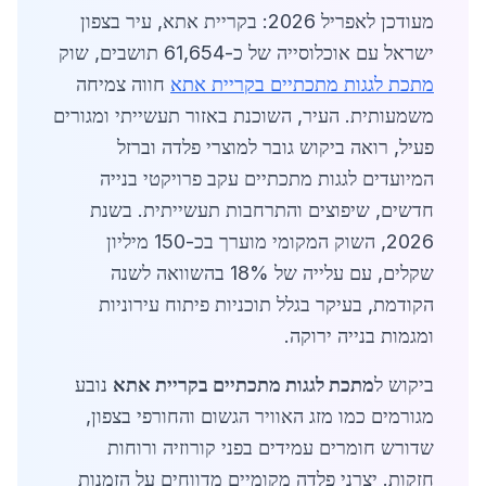
מעודכן לאפריל 2026: בקריית אתא, עיר בצפון
ישראל עם אוכלוסייה של כ-61,654 תושבים, שוק
מתכת לגגות מתכתיים בקריית אתא
חווה צמיחה
משמעותית. העיר, השוכנת באזור תעשייתי ומגורים
פעיל, רואה ביקוש גובר למוצרי פלדה וברזל
המיועדים לגגות מתכתיים עקב פרויקטי בנייה
חדשים, שיפוצים והתרחבות תעשייתית. בשנת
2026, השוק המקומי מוערך בכ-150 מיליון
שקלים, עם עלייה של 18% בהשוואה לשנה
הקודמת, בעיקר בגלל תוכניות פיתוח עירוניות
ומגמות בנייה ירוקה.
ביקוש ל
מתכת לגגות מתכתיים בקריית אתא
נובע
מגורמים כמו מזג האוויר הגשום והחורפי בצפון,
שדורש חומרים עמידים בפני קורוזיה ורוחות
חזקות. יצרני פלדה מקומיים מדווחים על הזמנות