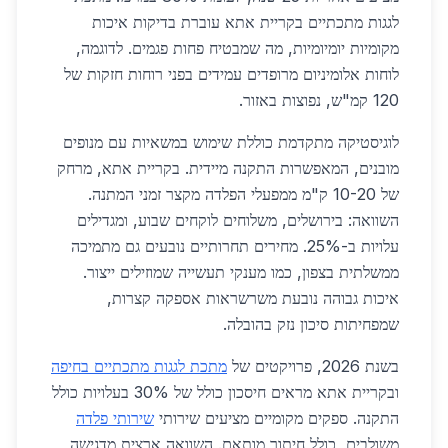
לגגות מתכתיים בקריית אתא עוברת בדיקות איכות
מקומיות יומיומיות, מה שמבטיח פחות פגמים. לדוגמה,
לוחות אלומיניום מרופדים עמידים בפני רוחות חזקות של
120 קמ"ש, נפוצות באזור.
לוגיסטיקה מתקדמת כוללת שימוש במשאיות עם מנופים
מובנים, המאפשרות התקנה מיידית. בקריית אתא, מרחק
של 10-20 ק"מ ממפעלי הפלדה מקצר זמני המתנה.
השוואה: בירושלים, משלוחים לוקחים שבוע, ומגדילים
עלויות ב-25%. מחירים תחרותיים נובעים גם מתמיכה
ממשלתית בצפון, כמו מענקי תעשייה שמוזילים ייצור.
איכות גבוהה נובעת משרשראות אספקה קצרות,
שמפחיתות סיכון נזק בהובלה.
בשנת 2026, פרויקטים של
מתכת לגגות מתכתיים בחיפה
ובקריית אתא מראים חיסכון כולל של 30% בעלויות כולל
התקנה. ספקים מקומיים מציעים שירותי
שירותי פלדה
משולבים, כולל חיתוך מותאם. השוואה ארצית מדגישה