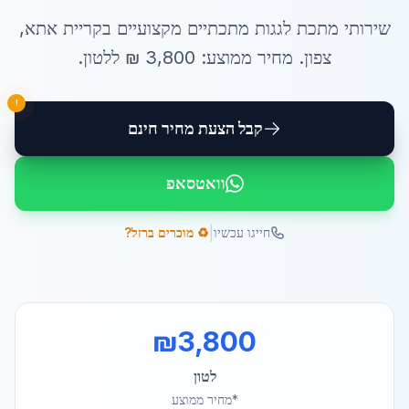
שירותי
מתכת לגגות מתכתיים
מקצועיים ב
קריית אתא
,
צפון
. מחיר ממוצע:
3,800
₪ ל
לטון
.
!
קבל הצעת מחיר חינם
וואטסאפ
|
חייגו עכשיו
♻️ מוכרים ברזל?
₪
3,800
לטון
*מחיר ממוצע