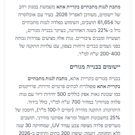
מתכת לגגות מתכתיים בקריית אתא
משמשת במגוון רחב
של יישומים, מעודכן לאפריל 2026. בעיר עם אוכלוסייה
של 61,654 תושבים, השימוש בפלדה לגגות מתכתיים
גדל ב-22% בשנה האחרונה, בעיקר בבנייה מגורים,
תעשייה ומבנים ציבוריים. גגות אלה מציעים עמידות גבוהה
בפני גשמים כבדים ורוחות בצפון, עם עלויות התקנה של
200-400 ש"ח למ"ר.
יישומים בבנייה מגורים
בבנייה מגורים בקריית אתא,
מתכת לגגות מתכתיים
בקריית אתא
פופולרית לבתים פרטיים ודירות. פרויקטים
כמו שכונת נאות אפק כוללים 500 יחידות דיור עם גגות
פלדה סנדוויץ' במחיר 700 ש"ח למ"ר, כולל בידוד.
היתרונות: התקנה מהירה (יומיים ל-100 מ"ר), חיסכון של
25% בחשבונות חשמל ומראה אסתטי מודרני. תושבים
מעדיפים פלדה מצופה צבע עמיד UV, שמחזיקה 30 שנה
ללא תחזוקה. דוגמה: שיפוץ 200 בתים ותיקים ב-2026