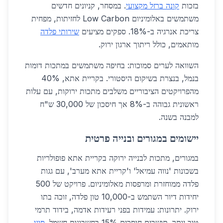
בזכות
קונה ברזל מקצועי
. במסחר, קניונים חדשים
משתמשים באלומיניום Low Carbon לחזיתות, מפחית
צריכת אנרגיה ב-18%. ספקים מציעים
שירותי פלדה
מותאמים, כולל ריתוך ארגון ירוק.
השוואה לערים סמוכות: בחיפה משתמשים במתכות דומות
בנמל, בנצרת בשיקום היסטורי. בקריית אתא, 40%
מהפרויקטים הציבוריים משלבים מתכות ירוקות, עם עלות
ראשונית גבוהה ב-8% אך חיסכון של 30,000 ש"ח
למבנה בשנה.
יישומים במגורים ובנייה פרטית
במגורים, מתכות לבנייה ירוקה בקריית אתא פופולריות
בשכונות 'נווה עמיאל' ו'קריית אתא מערב', עם גגות
פלדה ממוחזרת ומרפסות מאלומיניום. פרויקט של 500
יחידות דיור השתמש ב-10,000 טון פלדה, זוכה בתו
ירוק. יתרונות: עמידות בפני רעידות אדמה, בידוד תרמי
טוב יותר. תושבים חוסכים 15% בחשבונות חשמל.
סוגי