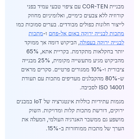
מבניית COR-TEN עם ציפוי טבעי עמיד בפני
קורוזיה ללא צבעים כימיים, ואלומיניום מחוזק
לייצור חלונות כפולים מבודדים. בערים סמוכות כמו
מתכות לבנייה ירוקה באום אל-פחם
ו-
מתכות
לבנייה ירוקה בעפולה
, הביקוש דומה אך ממוקד
יותר בחקלאות מתקדמת. בקריית אתא, 65%
מהביקוש מגיע מתעשייה מקומית, 25% מבנייה
ציבורית ו-10% ממגורים פרטיים. סקרים מראים
ש-80% מהקבלנים מעדיפים מתכות עם תעודת
ISO 14001 לסביבה.
מגמות עתידיות כוללות אינטגרציה של IoT במבנים
ירוקים, דורשת מתכות קלות ומדויקות. השוק
מושפע גם ממשבר האנרגיה העולמי, המעלה את
הערך של מתכות ממוחזרות ב-15%.