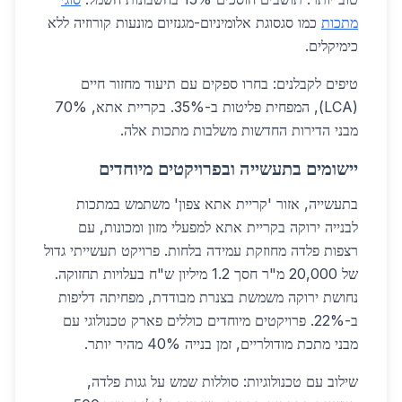
מתכות
כמו סגסוגת אלומיניום-מגנזיום מונעות קורוזיה ללא
כימיקלים.
טיפים לקבלנים: בחרו ספקים עם תיעוד מחזור חיים
(LCA), המפחית פליטות ב-35%. בקריית אתא, 70%
מבני הדירות החדשות משלבות מתכות אלה.
יישומים בתעשייה ובפרויקטים מיוחדים
בתעשייה, אזור 'קריית אתא צפון' משתמש במתכות
לבנייה ירוקה בקריית אתא למפעלי מזון ומכונות, עם
רצפות פלדה מחוזקת עמידה בלחות. פרויקט תעשייתי גדול
של 20,000 מ"ר חסך 1.2 מיליון ש"ח בעלויות תחזוקה.
נחושת ירוקה משמשת בצנרת מבודדת, מפחיתה דליפות
ב-22%. פרויקטים מיוחדים כוללים פארק טכנולוגי עם
מבני מתכת מודולריים, זמן בנייה 40% מהיר יותר.
שילוב עם טכנולוגיות: סוללות שמש על גגות פלדה,