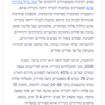
מציע יתרונות משמעותיים לרוכשים של
קונה ברזל בקריית
אתא
המעוניינים במתכות לבנייה ירוקה בקריית אתא.
התעשייה המקומית מפותחת ומתקדמת, ומספקת פתרונות
איכותיים לבנייה בת קיימא. מתכות לבנייה ירוקה בקריית
אתא כוללות פלדה ממוחזרת, אלומיניום בעל פליטת פחמן
נמוכה ופרופילים מחוזקים המיוצרים בתהליכים ידידותיים
לסביבה. ספקים באזור זה מציעים מחירים תחרותיים,
לוגיסטיקה יעילה ואיכות גבוהה, מה שהופך אותם לבחירה
מועדפת על פני אזורים אחרים.
לוגיסטית, קרבה לנמל חיפה היא יתרון מרכזי. בשנת
2026, זמני המשלוחים מקריית אתא לפרויקטים בצפון
ובמרכז קצרים ב-40% בהשוואה לספקים מדרום הארץ.
כביש 79 וכביש 6 מאפשרים גישה מהירה, ומשלוחי פלדה
כבדה מתבצעים בתוך 24-48 שעות. לדוגמה, הזמנת 10
טון פלדה ירוקה לקריית אתא מגיעה תוך יום אחד מספק
מקומי, בעוד מספק תל אביבי ידרוש 3-4 ימים. בנוסף,
מחסנים מודרניים בקריית אתא מצוידים במעליות