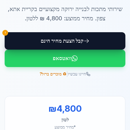
שירותי
מתכות לבנייה ירוקה
מקצועיים ב
קריית אתא
,
צפון
. מחיר ממוצע:
4,800
₪ ל
לטון
.
!
קבל הצעת מחיר חינם
וואטסאפ
|
חייגו עכשיו
♻️ מוכרים ברזל?
₪
4,800
לטון
*מחיר ממוצע