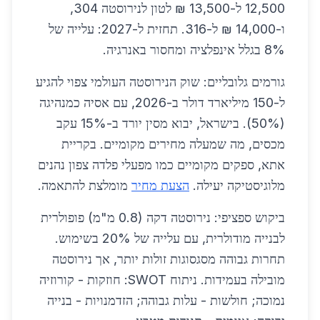
12,500 ל-13,500 ₪ לטון לנירוסטה 304,
ו-14,000 ₪ ל-316. תחזית ל-2027: עלייה של
8% בגלל אינפלציה ומחסור באנרגיה.
גורמים גלובליים: שוק הנירוסטה העולמי צפוי להגיע
ל-150 מיליארד דולר ב-2026, עם אסיה כמנהיגה
(50%). בישראל, יבוא מסין יורד ב-15% עקב
מכסים, מה שמעלה מחירים מקומיים. בקריית
אתא, ספקים מקומיים כמו מפעלי פלדה צפון נהנים
מלוגיסטיקה יעילה.
הצעת מחיר
מומלצת להתאמה.
ביקוש ספציפי: נירוסטה דקה (0.8 מ"מ) פופולרית
לבנייה מודולרית, עם עלייה של 20% בשימוש.
תחרות גבוהה מסגסוגות זולות יותר, אך נירוסטה
מובילה בעמידות. ניתוח SWOT: חוזקות - קורוזיה
נמוכה; חולשות - עלות גבוהה; הזדמנויות - בנייה