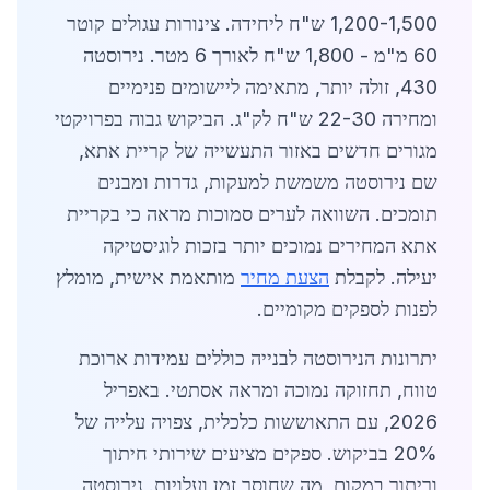
1,200-1,500 ש"ח ליחידה. צינורות עגולים קוטר
60 מ"מ - 1,800 ש"ח לאורך 6 מטר. נירוסטה
430, זולה יותר, מתאימה ליישומים פנימיים
ומחירה 22-30 ש"ח לק"ג. הביקוש גבוה בפרויקטי
מגורים חדשים באזור התעשייה של קריית אתא,
שם נירוסטה משמשת למעקות, גדרות ומבנים
תומכים. השוואה לערים סמוכות מראה כי בקריית
אתא המחירים נמוכים יותר בזכות לוגיסטיקה
יעילה. לקבלת
הצעת מחיר
מותאמת אישית, מומלץ
לפנות לספקים מקומיים.
יתרונות הנירוסטה לבנייה כוללים עמידות ארוכת
טווח, תחזוקה נמוכה ומראה אסתטי. באפריל
2026, עם התאוששות כלכלית, צפויה עלייה של
20% בביקוש. ספקים מציעים שירותי חיתוך
וריתוך במקום, מה שחוסך זמן ועלויות. נירוסטה