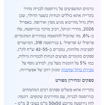
גורמים המשפיעים על נירוסטה לבנייה מחיר
בקריית אתא כוללים תנודות בשער הדולר, שכן
חלק גדול מהייבוא מגיע מסין ואירופה. באפריל
2026, מחירי הניקל, רכיב מרכזי בנירוסטה, עלו
ב-8%, מה שהוביל להתאמה במחירים המקומיים.
פרופילי U ופרופילי L בנירוסטה 316, המיועדים
לסביבות מלוחות, נמכרים ב-42-55 ש"ח לק"ג.
ספקים מקומיים מציעים הנחות לכמויות גדולות,
כמו 5% על הזמנות מעל טון. למידע נוסף על
מכירת ברזל ומתכות
ומגוון רחב של אפשרויות.
ספקים ומחירון מפורט
בקריית אתא פועלים ספקים רבים המתמחים
בנירוסטה לבנייה, עם מחירונים שקופים. דוגמה:
לוח נירוסטה מרובע 50x50 מ"מ בעובי 3 מ"מ -