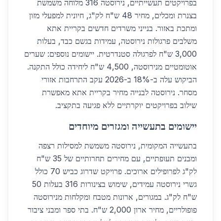
בפרויקטים תעשייתיים, נירוסטה 316 מלוחה משמשת
בצנרת ומכלים, מחיר 48 ש"ח לק"ג, חיונית למפעלי מזון
ומתכת באזור. בנייני משרדים חדשים בקריית אתא
משלבים פרגולות נירוסטה, עמידות בגשם כבד, בעלות
3,000 ש"ח לפרגולה סטנדרטית. יישומים נוספים: שערים
אוטומטיים מנירוסטה, 4,500 ש"ח ליחידה כולל התקנה.
הביקוש עלה ב-18% ב-2026 עקב התרחבות אזורי
מסחר. נירוסטה לבנייה מחיר בקריית אתא מאפשרת
שילוב בפרויקטים יוקרתיים ללא פגיעה בתקציב.
יישומים בתעשייה ומגזרים מיוחדים
בתעשייה המקומית, נירוסטה משמשת למסילות רצפה
ומבנים תעופתיים, עם מחירים תחרותיים של 35 ש"ח
לק"ג לפרופילים ארוכים. פרויקט שדרוג כביש 70 כולל
גשרי נירוסטה עמידים, שימוש בצינורות 316 בעלות 50
ש"ח לק"ג. במגורים, ארונות מטבח ומקלחות מנירוסטה
פופולריים, מחיר ארון 2,000 ש"ח. בתי ספר ומבני ציבור