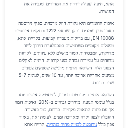
אתא, חיפה ועפולה יורדת את המחירים ומגבירה את
הנגישות.
איכות החומרים היא נקודת חוזק מרכזית. ספקי נירוסטה
באזור צפון עומדים בתקן ישראלי 1222 ובתקנים אירופיים
EN 10088, עם בדיקות מעבדה קבועות. בקריית אתא,
מפעלים מקומיים משתמשים בטכנולוגיות חיתוך לייזר
מדויקות, המבטיחות גימור מושלם ללא עיוותים. לקוחות
מדווחים על עמידות גבוהה בפני קורוזיה, חיונית לאקלים
הצפוני הלח. השוואה ארצית מדגישה שספקים צפוניים
מציעים אחריות ארוכה יותר, עד 10 שנים, לעומת 5-7
שנים בדרום.
השוואה ארצית מפורטת: במרכז, לוגיסטיקה איטית יותר
בגלל עומסי תנועה, מחירים גבוהים ב-20%, ואיכות דומה
אך עם פחות התאמה מקומית. בדרום, כמו באשדוד,
ההובלה לצפון יקרה ומאריכה זמנים. לעומת זאת, באזור
צפון כולל
נירוסטה לבנייה מחיר בנהריה
, קריית אתא