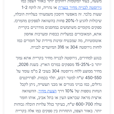
משעה, בעוד למקומות רחוקים יותר באזור הצפון כמו
נירוסטה לבנייה מחיר בנצרת
או נהריה, זה לוקח 1-2
שעות בלבד. זה מאפשר חיסכון משמעותי בעלויות הובלה,
שיכולות להגיע ל-20% פחות בהשוואה לספקים מהמרכז.
ספקים מקומיים משתמשים במחסנים מודרניים בקריית
אתא, המאובזרים במעליות כבסות ומערכות אחסון
אוטומטיות, מה שמבטיח זמינות מיידית של חומרים כמו
לוחות נירוסטה 304 או 316 המיועדים לבנייה.
בנוגע למחירים, נירוסטה לבנייה מחיר בקריית אתא נמוך
יותר ב-15-25% מספקים במרכז הארץ. בשנת 2026,
מחיר ממוצע ללוח נירוסטה 304 בעובי 2 מ"מ עומד על
450-550 ש"ח למטר רבוע, תלוי בכמות. לפרויקטים
גדולים, כמו בנייני מגורים או מבני תעשייה, ניתן לקבל
הנחות נוספות של 10% דרך
הצעת מחיר
. ההשוואה
ארצית מראה שבראש העין או בתל אביב, אותו חומר
עולה 600-700 ש"ח, בעיקר בגלל עלויות הובלה גבוהות
יותר. באזור הצפון, התחרות בין ספקים כמו אלה בקריית