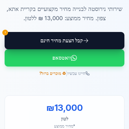
שירותי
נירוסטה לבנייה מחיר
מקצועיים ב
קריית אתא
,
צפון
. מחיר ממוצע:
13,000
₪ ל
לטון
.
!
קבל הצעת מחיר חינם
וואטסאפ
|
חייגו עכשיו
♻️ מוכרים ברזל?
₪
13,000
לטון
*מחיר ממוצע