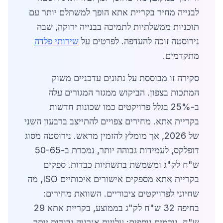
לבנייה מחיר בקריית אתא הופך למשתלם יותר עם
תוכניות ממשלתיות לתמיכה בבנייה ירוקה, שבה
נירוסטה זוכה להעדפה. לפרטים על
שירותי פלדה
מתקדמים.
סקירה זו מבוססת על נתונים עדכניים משוק
המתכות בצפון. הביקוש ממגזר המגורים עלה
ב-25% בגלל פרויקטים כמו שכונות חדשות
בקריית אתא. מחירים צפויים להתייצב ברבעון השני
של 2026, אך מומלץ להזמין מראש. נירוסטה מסוג
דופלקס, לעמידות גבוהה יותר, נמכרת ב-50-65
ש"ח לק"ג ומשמשת בתשתיות כבדות. ספקים
בקריית אתא מספקים אישורים איכותיים ISO, מה
שחיוני לפרויקטים ציבוריים. השוואת מחירים:
בחיפה 32 ש"ח לק"ג בממוצע, בקריית אתא 29
ש"ח. גורמים נוספים: עלויות אנרגיה גבוהות יותר