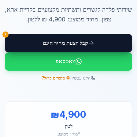
שירותי
פלדה לגשרים ותשתיות
מקצועיים ב
קריית אתא
,
צפון
. מחיר ממוצע:
4,900
₪ ל
לטון
.
!
קבל הצעת מחיר חינם
וואטסאפ
|
חייגו עכשיו
♻️ מוכרים ברזל?
₪
4,900
לטון
*מחיר ממוצע