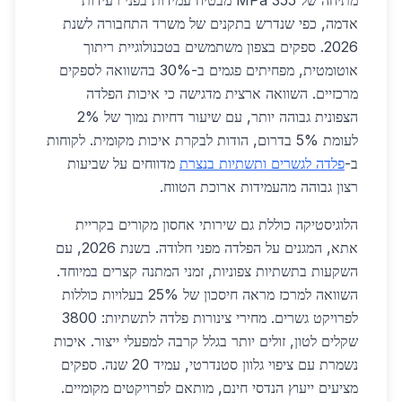
מתיחה של 355 MPa מבטיח עמידות בפני רעידות
אדמה, כפי שנדרש בתקנים של משרד התחבורה לשנת
2026. ספקים בצפון משתמשים בטכנולוגיית ריתוך
אוטומטית, מפחיתים פגמים ב-30% בהשוואה לספקים
מרכזיים. השוואה ארצית מדגישה כי איכות הפלדה
הצפונית גבוהה יותר, עם שיעור דחיות נמוך של 2%
לעומת 5% בדרום, הודות לבקרת איכות מקומית. לקוחות
ב-
פלדה לגשרים ותשתיות בנצרת
מדווחים על שביעות
רצון גבוהה מהעמידות ארוכת הטווח.
הלוגיסטיקה כוללת גם שירותי אחסון מקורים בקריית
אתא, המגנים על הפלדה מפני חלודה. בשנת 2026, עם
השקעות בתשתיות צפוניות, זמני המתנה קצרים במיוחד.
השוואה למרכז מראה חיסכון של 25% בעלויות כוללות
לפרויקט גשרים. מחירי צינורות פלדה לתשתיות: 3800
שקלים לטון, זולים יותר בגלל קרבה למפעלי ייצור. איכות
נשמרת עם ציפוי גלוון סטנדרטי, עמיד 20 שנה. ספקים
מציעים ייעוץ הנדסי חינם, מותאם לפרויקטים מקומיים.