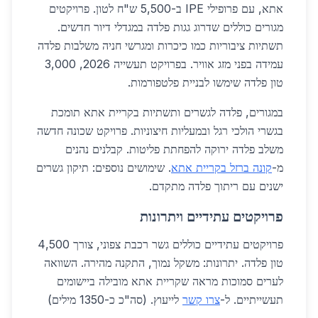
אתא, עם פרופילי IPE ב-5,500 ש"ח לטון. פרויקטים
מגורים כוללים שדרוג גגות פלדה במגדלי דיור חדשים.
תשתיות ציבוריות כמו כיכרות ומגרשי חניה משלבות פלדה
עמידה בפני מזג אוויר. בפרויקט תעשייה 2026, 3,000
טון פלדה שימשו לבניית פלטפורמות.
במגורים, פלדה לגשרים ותשתיות בקריית אתא תומכת
בגשרי הולכי רגל ובמעליות חיצוניות. פרויקט שכונה חדשה
משלב פלדה ירוקה להפחתת פליטות. קבלנים נהנים
מ-
קונה ברזל בקריית אתא
. שימושים נוספים: תיקון גשרים
ישנים עם ריתוך פלדה מתקדם.
פרויקטים עתידיים ויתרונות
פרויקטים עתידיים כוללים גשר רכבת צפוני, צורך 4,500
טון פלדה. יתרונות: משקל נמוך, התקנה מהירה. השוואה
לערים סמוכות מראה שקריית אתא מובילה ביישומים
תעשייתיים. ל-
צרו קשר
לייעוץ. (סה"כ כ-1350 מילים)