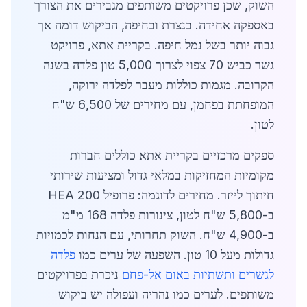
השוק, שכן פרויקטים משותפים מגבירים את הצורך
באספקה אחידה. בנצרת ובחיפה, הביקוש דומה אך
גבוה יותר בשל נמל חיפה. בקריית אתא, פרויקט
גשר כביש 70 צפוי לצרוך 5,000 טון פלדה בשנה
הקרובה. מגמות כוללות מעבר לפלדה ירוקה,
המופחתת בפחמן, עם מחירים של 6,500 ש"ח
לטון.
ספקים מרכזיים בקריית אתא כוללים חברות
מקומיות המחזיקות במלאי גדול ומציעות שירותי
חיתוך לייזר. מחירים לדוגמה: פרופיל HEA 200
ב-5,800 ש"ח לטון, צינורות פלדה 168 מ"מ
ב-4,900 ש"ח. השוק תחרותי, עם הנחות לכמויות
גדולות מעל 10 טון. השפעה של ערים כמו
פלדה
לגשרים ותשתיות באום אל-פחם
ניכרת בפרויקטים
משותפים. לערים כמו נהריה ועפולה יש ביקוש