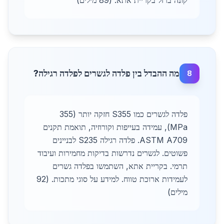
קונה ברזל בקריית אתא. (89 מילים)
מה ההבדל בין פלדה לגשרים לפלדה רגילה?
8
פלדה לגשרים כמו S355 חזקה יותר (355
MPa), עמידה בעייפות וקורוזיה, תואמת תקנים
ASTM A709. פלדה רגילה S235 לבניינים
פשוטים. לגשרים נדרשות בדיקות מחמירות ועיבוד
תרמי. בקריית אתא, השתמשו בפלדה גשרים
לעמידות ארוכת טווח. למידע על סוגי מתכות. (92
מילים)