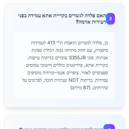
האם פלדה לגשרים בקריית אתא עמידה בפני
3
רעידות אדמה?
כן, פלדה לגשרים תואמת ת"י 413 לעמידות
סיסמית, עם חוזק מתיחה גבוה ויכולת ספיגת
אנרגיה. סוגי S355JR עוברים בדיקות עייפות.
בקריית אתא, פרויקטים כוללים חישובי עומסים
ספציפיים לאזור. ציפויים אנטי-קורוזיה מוסיפים
עמידות. בדיקות NDT שנתיות חובה. לפרטים על
שירותים. (87 מילים)