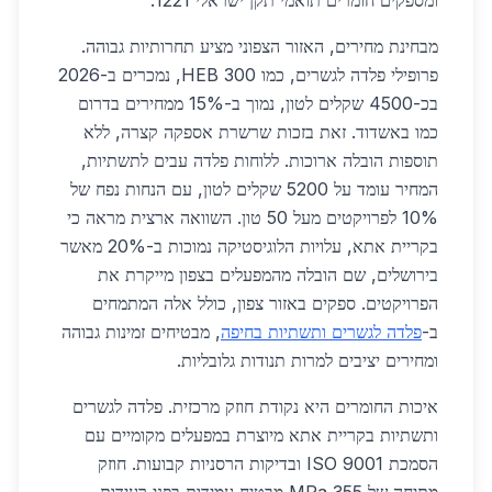
ומספקים חומרים תואמי תקן ישראלי 1221.
מבחינת מחירים, האזור הצפוני מציע תחרותיות גבוהה.
פרופילי פלדה לגשרים, כמו HEB 300, נמכרים ב-2026
בכ-4500 שקלים לטון, נמוך ב-15% ממחירים בדרום
כמו באשדוד. זאת בזכות שרשרת אספקה קצרה, ללא
תוספות הובלה ארוכות. ללוחות פלדה עבים לתשתיות,
המחיר עומד על 5200 שקלים לטון, עם הנחות נפח של
10% לפרויקטים מעל 50 טון. השוואה ארצית מראה כי
בקריית אתא, עלויות הלוגיסטיקה נמוכות ב-20% מאשר
בירושלים, שם הובלה מהמפעלים בצפון מייקרת את
הפרויקטים. ספקים באזור צפון, כולל אלה המתמחים
ב-
פלדה לגשרים ותשתיות בחיפה
, מבטיחים זמינות גבוהה
ומחירים יציבים למרות תנודות גלובליות.
איכות החומרים היא נקודת חוזק מרכזית. פלדה לגשרים
ותשתיות בקריית אתא מיוצרת במפעלים מקומיים עם
הסמכת ISO 9001 ובדיקות הרסניות קבועות. חוזק