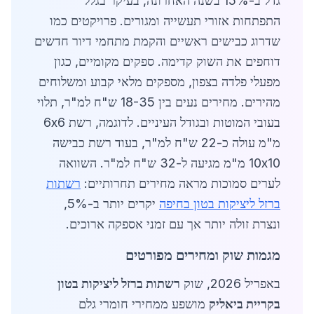
גדל ב-15% בשנה האחרונה, בעיקר בגלל
התפתחות אזורי תעשייה ומגורים. פרויקטים כמו
שדרוג כבישים ראשיים והקמת מתחמי דיור חדשים
דוחפים את השוק קדימה. ספקים מקומיים, כגון
מפעלי פלדה בצפון, מספקים מלאי קבוע ומשלוחים
מהירים. מחירים נעים בין 18-35 ש"ח למ"ר, תלוי
בעובי המוטות ובגודל העיניים. לדוגמה, רשת 6x6
מ"מ עולה כ-22 ש"ח למ"ר, בעוד רשת כבישה
10x10 מ"מ מגיעה ל-32 ש"ח למ"ר. השוואה
לערים סמוכות מראה מחירים תחרותיים:
רשתות
ברזל ליציקות בטון בחיפה
יקרים יותר ב-5%,
ונצרת זולה יותר אך עם זמני אספקה ארוכים.
מגמות שוק ומחירים מפורטים
באפריל 2026, שוק
רשתות ברזל ליציקות בטון
בקריית ביאליק
מושפע ממחירי חומרי גלם