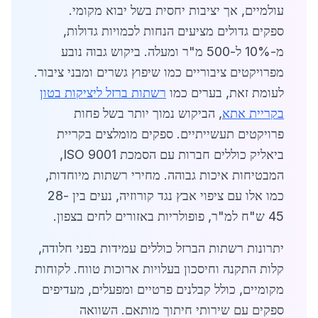
עולמיים, אך יציבות יחסית בשל יבוא מקומי.
ספקים גדולים מציעים הנחות לכמויות גדולות,
מ-10% ל-500 מ"ר ומעלה. ביקוש גבוה נובע
מפרויקטים ציבוריים כמו שיפוץ גשרים ומבני ציבור.
לעומת זאת, בערים כמו
רשתות ברזל ליציקות בטון
בקריית אתא
, הביקוש נמוך יותר בשל פחות
פרויקטים תעשייתיים. ספקים מומלצים בקריית
ביאליק כוללים חברות עם הסמכת ISO 9001,
המבטיחות איכות גבוהה. מחירי רשתות מיוחדות,
כמו אלו עם ציפוי אבץ נגד קורוזיה, נעים בין 28-
45 ש"ח למ"ר, פופולריות באזורים לחים בצפון.
יתרונות רשתות הברזל כוללים עמידות בפני חלודה,
קלות התקנה וחיסכון בעלויות ארוכות טווח. לקוחות
מקומיים, כולל קבלנים פרטיים ומפעלים, מעדיפים
ספקים עם שירותי חיתוך מותאם. השוואה