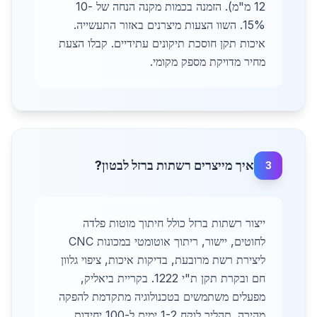
12 מ"מ). הזמנה בכמות מקנה הנחה של 10-
15%. השוו הצעות מיצרנים באזור התעשייה.
איכות תקן חוסכת תיקונים עתידיים. קבלו הצעת
מחיר מדויקת מספק מקומי.
איך מייצרים רשתות ברזל לבטון?
3
ייצור רשתות ברזל כולל חיתוך מוטות פלדה
לחוטים, יישור, ריתוך אוטומטי במכונות CNC
ליצירת רשת מרובעת, בדיקות איכות, ציפוי גלוון
חם ובקרת תקן ת"י 1222. בקריית ביאליק,
מפעלים משתמשים בטכנולוגיה מתקדמת להפקה
מהירה. תהליך לוקח 1-2 ימים ל-100 יחידות.