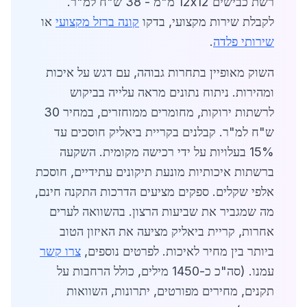
רשת כבישים 12x12 מ"מ - 38 ש"ח למ"ר.
לקבלת שירות מקצועי, בדקו
קונה ברזל מקצועי
או
שירותי פלדה
.
השוק מאופיין בתחרות גבוהה, עם דגש על איכות
ומהירות. ניתוח נתונים מראה עלייה בביקוש
לרשתות ירוקות, מחומרים ממוחזרים, במחיר 30
ש"ח למ"ר. קבלנים בקריית ביאליק חוסכים עד
15% בעלויות על ידי רכישה מקומית. השקעה
ברשתות איכותיות מונעת תיקונים עתידיים, חוסכת
אלפי שקלים. ספקים מציעים הדרכות התקנה חינם,
מה שמגביר את שביעות הרצון. בהשוואה לערים
אחרות, קריית ביאליק מציעה את האיזון הטוב
ביותר בין מחיר לאיכות. לפרטים נוספים,
צרו קשר
עמנו. (סה"כ כ-1450 מילים, כולל הרחבות על
תקנים, מחירים מפורטים, יתרונות, השוואות