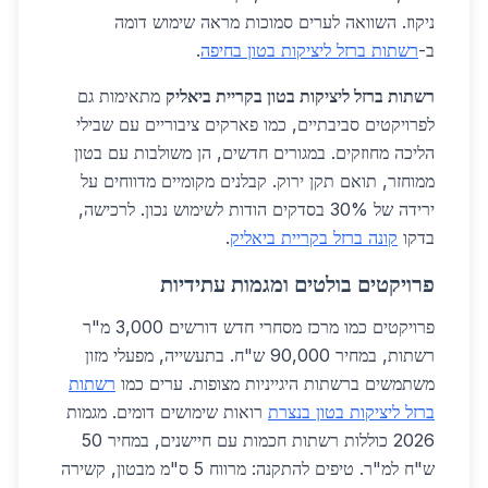
ניקוז. השוואה לערים סמוכות מראה שימוש דומה
ב-
רשתות ברזל ליציקות בטון בחיפה
.
רשתות ברזל ליציקות בטון בקריית ביאליק
מתאימות גם
לפרויקטים סביבתיים, כמו פארקים ציבוריים עם שבילי
הליכה מחוזקים. במגורים חדשים, הן משולבות עם בטון
ממוחזר, תואם תקן ירוק. קבלנים מקומיים מדווחים על
ירידה של 30% בסדקים הודות לשימוש נכון. לרכישה,
בדקו
קונה ברזל בקריית ביאליק
.
פרויקטים בולטים ומגמות עתידיות
פרויקטים כמו מרכז מסחרי חדש דורשים 3,000 מ"ר
רשתות, במחיר 90,000 ש"ח. בתעשייה, מפעלי מזון
משתמשים ברשתות היגייניות מצופות. ערים כמו
רשתות
ברזל ליציקות בטון בנצרת
רואות שימושים דומים. מגמות
2026 כוללות רשתות חכמות עם חיישנים, במחיר 50
ש"ח למ"ר. טיפים להתקנה: מרווח 5 ס"מ מבטון, קשירה