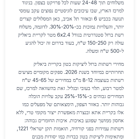
משלוחים תוך 24-48 שעות לכל פרויקט בצפון. בניגוד
למרכז הארץ, שבו עיכובים לוגיסטיים נפוצים עקב עומסי
תנועה בכביש 6 ובאזור תל אביב, כאן המסלולים קצרים
יותר, והעלויות נמוכות בכ-20%-30%. לדוגמה, משלוח
רשת ברזל סטנדרטית בגודל 6x2.4 מטר לקריית ביאליק
עולה רק 150-250 ש"ח, בעוד בדרום זה יכול להגיע
ל-500 ש"ח ומעלה.
מחירי רשתות ברזל ליציקות בטון בקריית ביאליק
תחרותיים במיוחד בשנת 2026. ספקים מקומיים מציעים
רשתות בעוצמה 8-12 מ"מ במחירים של 45-65 ש"ח
למטר רבוע, תלוי בעובי ובגליל. זאת בהשוואה למרכז, שם
המחירים גבוהים ב-15%-25% עקב עלויות הובלה
גבוהות יותר. באזור הצפון, הימצאותם של מפעלים כמו
אלו בקריית אתא ובנצרת מאפשרת ייצור מקומי טרי, ללא
אחסון ממושך שפוגע באיכות. איכות החומרים גבוהה:
רשתות עמידות בפני קורוזיה, תואמות תקן ישראלי 1221,
ומתאימות ליציקות בטון כבדות כמו יסודות מבנים