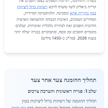
בשורה התחתונה, יתרונות הספקים בצפון הופכים את
קריית ביאליק ליעד מועדף לרכש
רשתות ברזל ליציקות
בטון בקריית אתא
ובסביבה. הלוגיסטיקה המיידית,
המחירים הנמוכים, האיכות הגבוהה וההשוואה הארצית
החיובית הופכים זאת לבחירה כלכלית ואיכותית. קבלנים
מקומיים חוסכים זמן וכסף, ומתמקדים בבנייה יעילה יותר
בשנת 2026. (סה"כ כ-1450 מילים)
תהליך ההזמנה צעד אחר צעד
שלב 1: פנייה ראשונית והערכת צרכים
תהליך ההזמנה של רשתות ברזל ליציקות בטון
בקריית ביאליק מתחיל בפנייה פשוטה דרך
צרו קשר