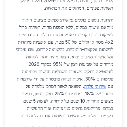
אביב. בנוסף, תמיכה ממשלתית ב-2026 כוללת מענקי
תשתית צפוניים, המחזקים את הכדאיות.
יתרונות נוספים כוללים גמישות: ספקים מציעים חיתוך
מותאם אישית במקום, ללא תוספת מחיר. רשתות ברזל
ליציקות בטון בקריית ביאליק זמינות בגדלים סטנדרטיים
4x2 מטר או גלילים של 50 מטר, עם אופציות מיוחדות
לרשתות אלקטרו-ריתוכיות. בהשוואה לדרום, שבו עיכובי
נמל אשדוד מאטים יבוא, הצפון מהיר יותר. לקוחות
מדווחים על שביעות רצון של 95% בסקרי 2026.
לוגיסטיקה ירוקה: משאיות חשמליות חדשות מפחיתות
פליטות ב-30%. איכות גבוהה מובטחת על ידי שותפויות
עם
שירותי פלדה
. השוואה לאזור המרכז מלמדת על
חיסכון של 18% במחירים ו-25% בזמן. בצפון, ספקים
מציעים אחריות 10 שנים על קורוזיה, לעומת 5 שנים
במרכז. פרויקטים גדולים כמו פיתוח אזור התעשייה
בקריית ביאליק משתמשים ברשתות אלו בהצלחה רבה.