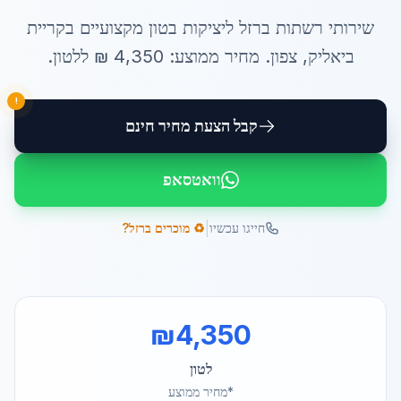
שירותי
רשתות ברזל ליציקות בטון
מקצועיים ב
קריית
ביאליק
,
צפון
. מחיר ממוצע:
4,350
₪ ל
לטון
.
!
קבל הצעת מחיר חינם
וואטסאפ
|
חייגו עכשיו
♻️ מוכרים ברזל?
₪
4,350
לטון
*מחיר ממוצע