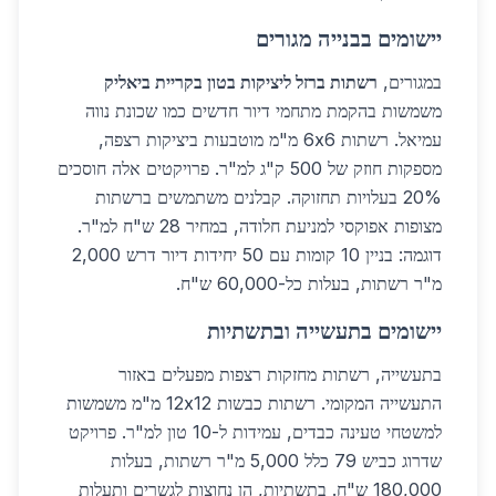
יישומים בבנייה מגורים
במגורים,
רשתות ברזל ליציקות בטון בקריית ביאליק
משמשות בהקמת מתחמי דיור חדשים כמו שכונת נווה
עמיאל. רשתות 6x6 מ"מ מוטבעות ביציקות רצפה,
מספקות חוזק של 500 ק"ג למ"ר. פרויקטים אלה חוסכים
20% בעלויות תחזוקה. קבלנים משתמשים ברשתות
מצופות אפוקסי למניעת חלודה, במחיר 28 ש"ח למ"ר.
דוגמה: בניין 10 קומות עם 50 יחידות דיור דרש 2,000
מ"ר רשתות, בעלות כל-60,000 ש"ח.
יישומים בתעשייה ובתשתיות
בתעשייה, רשתות מחזקות רצפות מפעלים באזור
התעשייה המקומי. רשתות כבשות 12x12 מ"מ משמשות
למשטחי טעינה כבדים, עמידות ל-10 טון למ"ר. פרויקט
שדרוג כביש 79 כלל 5,000 מ"ר רשתות, בעלות
180,000 ש"ח. בתשתיות, הן נחוצות לגשרים ותעלות