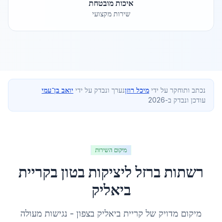
איכות מובטחת
שירות מקצועי
נכתב ותוחקר על ידי
מיכל רוזן
נערך ונבדק על ידי
יואב בן־עמי
עודכן ונבדק ב-2026
מיקום השירות
רשתות ברזל ליציקות בטון
ב
קריית
ביאליק
מיקום מדויק של
קריית ביאליק
ב
צפון
- נגישות מעולה