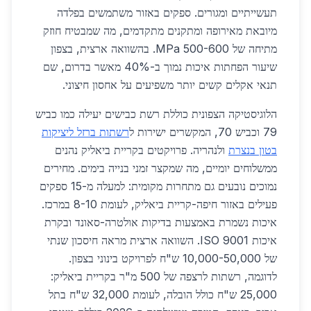
תעשייתיים ומגורים. ספקים באזור משתמשים בפלדה
מיובאת מאירופה ומתקנים מתקדמים, מה שמבטיח חוזק
מתיחה של 500-600 MPa. בהשוואה ארצית, בצפון
שיעור הפחתות איכות נמוך ב-40% מאשר בדרום, שם
תנאי אקלים קשים יותר משפיעים על אחסון חיצוני.
הלוגיסטיקה הצפונית כוללת רשת כבישים יעילה כמו כביש
79 וכביש 70, המקשרים ישירות ל
רשתות ברזל ליציקות
בטון בנצרת
ולנהריה. פרויקטים בקריית ביאליק נהנים
ממשלוחים יומיים, מה שמקצר זמני בנייה בימים. מחירים
נמוכים נובעים גם מתחרות מקומית: למעלה מ-15 ספקים
פעילים באזור חיפה-קריית ביאליק, לעומת 8-10 במרכז.
איכות נשמרת באמצעות בדיקות אולטרה-סאונד ובקרת
איכות ISO 9001. השוואה ארצית מראה חיסכון שנתי
של 10,000-50,000 ש"ח לפרויקט בינוני בצפון.
לדוגמה, רשתות לרצפה של 500 מ"ר בקריית ביאליק:
25,000 ש"ח כולל הובלה, לעומת 32,000 ש"ח בתל