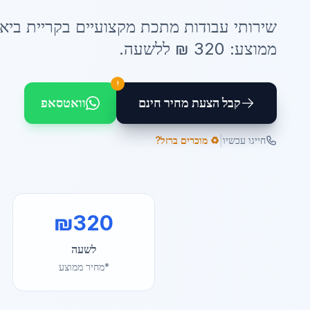
שירותי
עבודות מתכת
מקצועיים ב
קריית ביא
ממוצע:
320
₪ ל
לשעה
.
!
קבל הצעת מחיר חינם
וואטסאפ
|
חייגו עכשיו
♻️ מוכרים ברזל?
₪
320
לשעה
*מחיר ממוצע