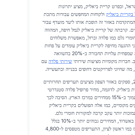
פון בישראל, ובפרט קריית ביאליק, מציע יתרונות
 בקריית ביאליק
ולקוחות המחפשים עבודות מתכת
המתקדמת באזור זה הופכת אותו ליעד מועדף עבור
ם. קרבתה של קריית ביאליק לנמל חיפה, המהווה
חומרי גלם כמו פלדה וברזל, מאפשרת משלוחים
ם ויעילים. ב-2026, זמני ההגעה מחיפה לקריית ביאליק עומדים על פחות
משעה בכביש 22 המהיר, מה שמפחית עלויות תחבורה ב-20% בהשוואה
ב. חברות מקומיות מציעות שירותי
שירותי פלדה
עם
מבחינת מחירים, בשנת 2026, ספקים באזור הצפון מציעים תעריפים תחרותיים
 ביאליק. לדוגמה, מחיר פרופיל פלדה סטנדרטי
עומד על 4,200 ש"ח לטון, נמוך ב-15% ממחירים במרכז הארץ. הסיבה לכך
ם מקומיים, כמו אלה הפועלים בקריית ביאליק
נמוכות יותר עקב קרבה למקורות חומרי גלם.
בהשוואה ארצית, בדרום כמו באשדוד, המחירים גבוהים יותר ב-10% בגלל
מרחקי הובלה ארוכים, ובמרכז כמו ראשון לציון, התעריפים מטפסים ל-4,800