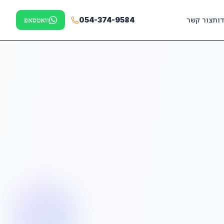
דות
צור קשר
054-374-9584
וואטסאפ