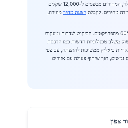
מ"מ) הם 4,200 שקלים לטון, בעוד פרופילי C עולים 4,800 שקלים. עבור יישומים מיוחדים, כמו פלדה אל חלד, המחירים מטפסים ל-12,000 שקלים
ידה מחירים. לקבלת
הצעת מחיר
מהירה,
בשנת 2026, עבודות מתכת בקריית ביאליק מתמקדות גם באיכות סביבתית, עם שימוש בפלדה ממוחזרת ב-60% מהפרויקטים. הביקוש לגדרות ומעקות
ים מציעים אחריות של 10 שנים על ציפוי גלוון. השוק משלב טכנולוגיות חדשות כמו הדפסת
ת. עבודות מתכת בקריית ביאליק ממשיכות להתפתח, עם צפי
רים נגישים, תוך שיתוף פעולה עם אזורים
ר צפון