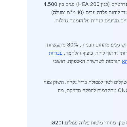
העיקרי נובע מפרויקטי בנייה רבי קומות, גדרות תעשייתיות ומבנים מסחריים. לדוגמה, מחירי פרופילי פלדה סטנדרטיים (כגון HEA 200) נעים בין 4,500
ל-5,200 שקלים לטון, תלוי באיכות ובכמות. צינורות גז ומים מפלדה מגולוונת עולים כ-3,800 שקלים לטון, בעוד לוחות פלדה עבים (10 מ"מ ומעלה)
ביקוש לעבודות מתכת בקריית ביאליק גדל ב-2026 בעקבות התרחבות אזורי תעשייה סמוכים. כ-40% מהביקוש מגיע מתחום הבנייה, 30% מתעשיות
עבודות
תא
תורמות לשרשרת האספקה. תושבי
לם 1,200-1,500 שקלים לטון לפסולת ברזל נקייה. השוק צפוי
לצמוח ב-15% עד סוף 2026, עם דגש על פלדה ירוקה ועמידה בפני קורוזיה. ספקים משתמשים בטכנולוגיות CNC מתקדמות להפקה מדויקת, מה
רשימת ספקים מרכזיים לעבודות מתכת בקריית ביאליק כוללת 15-20 חברות, עם נפח ייצור שנתי של 50,000 טון. מחירי מוטות פלדה עגולים (Ø20