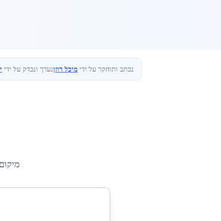
נכתב ותוחקר על ידי
מיכל רוזן
נערך ונבדק על ידי
י
מיקום