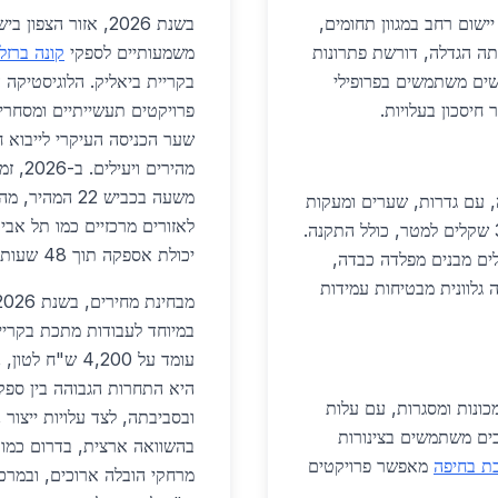
ות יישום רחב במגוון תחומים,
בשנת 2026, אזור הצ
יתה הגדלה, דורשת פתרונות
משמעותיים לספקי
קונה ברזל
שים משתמשים בפרופילי
בקריית ביאליק. הלוגיסטיקה 
פרויקטים תעשייתיים ומסחריי
שער הכניסה העיקרי לייבוא 
מהירי
, עם גדרות, שערים ומעקות
לאזורים מרכזיים כמו תל אבי
המהווים 50% מהביקוש. גדרות תעשייות עולות 300 שקלים למטר, כולל התקנה.
יכולת אספקה תוך 48 שעות, מה שחיוני לפרויקטים דחופים בבנייה ובתעשייה.
לים מבנים מפלדה כבדה,
 גלוונית מבטיחות עמידות
במיוחד לעבודות מתכת בקריית
היא התחרות הגבוהה בין ספקי
ונות ומסגרות, עם עלות
ובסביבתה, לצד עלויות ייצור 
 סמוכים משתמשים בצינורות
ת בחיפה
מאפשר פרויקטים