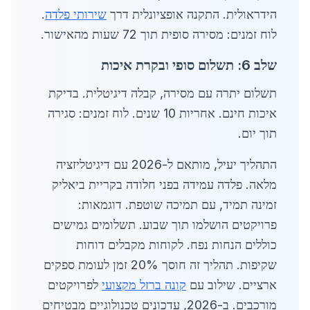
הידראולית. התקנה אופציונלית דרך
שירותי פלדה
.
לוח זמנים: מסירה סופית תוך 72 שעות מהאישור.
שלב 6: תשלום סופי ובקרת איכות
תשלום יתרה עם מסירה, קבלה דיגיטלית. בדיקת
איכות חינם. אחריות 10 שנים. לוח זמנים: סגירה
תוך יום.
התהליך יעיל, מותאם ל-2026 עם דיגיטליזציה
מלאה. פלדה עמידה בפני חלודה בקריית ביאליק
זמינה תמיד, עם תמיכה שוטפת. דוגמאות:
פרויקטים הושלמו תוך שבוע. תשלומים גמישים
כוללים הנחות נפח. לקוחות מקבלים דוחות
שקיפות. תהליך זה חוסך 20% זמן לעומת ספקים
ארציים. שילוב עם
קונה ברזל מקצועי
לפרויקטים
מורכבים. ב-2026, עדכונים טכנולוגיים מבטיחים