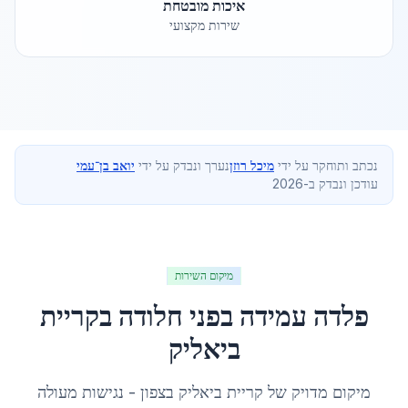
איכות מובטחת
שירות מקצועי
נכתב ותוחקר על ידי
מיכל רוזן
נערך ונבדק על ידי
יואב בן־עמי
עודכן ונבדק ב-2026
מיקום השירות
פלדה עמידה בפני חלודה
ב
קריית
ביאליק
מיקום מדויק של
קריית ביאליק
ב
צפון
- נגישות מעולה