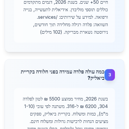
חיים 50+ שנים. בשנת 2026, דגמים מתקדמים
כוללים תוספי מוליבדן. אידיאלית לתעשייה, בנייה
ורפואה. למידע על שירותים: /services.
השוואה: פלדה רגילה מחלידה תוך חודשים,
נירוסטה נשארת מבריקה. (102 מילים)
כמה עולה פלדה עמידה בפני חלודה בקריית
3
ביאליק?
בשנת 2026, מחיר ממוצע 5500 ₪ לטון לפלדה
304, 6200 ₪ ל-316. משתנה לפי עובי (1-10
מ"מ), כמות ומשלוח. בקריית ביאליק, ספקים
מציעים הנחות לרכישות גדולות ומשלוח חינם.
גורמים: מחירי ניקל גלובליים. קבלו הצעת מחיר