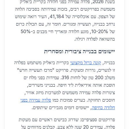
בשנת 2026, פלדה עמידה בפני חלודה בקריית ביאליק
משמשת בפרויקטים רבים, בזכות עמידותה בסביבה הלחה
של הצפון. עם אוכלוסייה של 41,184, העיר רואה שימוש
נרחב בבנייה, תעשייה ומגורים. חומר זה, עם תכולת כרום
של 10-20%, מונע חלודה ומאריך חיי מבנים ב-50%
בהשוואה לפלדה רגילה.
יישומים בבנייה ציבורית ומסחרית
בבנייה,
קונה ברזל מקצועי
בקריית ביאליק משתמש בפלדה
זו לגשרים, גדרות ומעקות. פרויקט "מרכז תעשייה חדש"
משלב 200 טון של לוחות 316. עמידות בפני מלח ים
הופכת אותה אידיאלית ליד חיפה. בבנייני משרדים,
צינורות פלדה עמידה משמשים למערכות מיזוג אוויר,
חוסכים תחזוקה. בערים סמוכות כמו
פלדה עמידה בפני
חלודה בחיפה
, יישומים דומים מגבירים שיתופים.
פרויקטים ספציפיים: שדרוג כבישים ראשיים עם מעקות
פלדה, עמידים 20 שנה ללא צבע. קבלנים מדווחים על