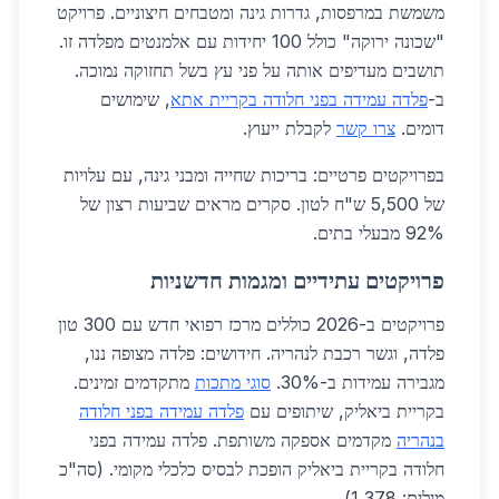
משמשת במרפסות, גדרות גינה ומטבחים חיצוניים. פרויקט
"שכונה ירוקה" כולל 100 יחידות עם אלמנטים מפלדה זו.
תושבים מעדיפים אותה על פני עץ בשל תחזוקה נמוכה.
ב-
פלדה עמידה בפני חלודה בקריית אתא
, שימושים
דומים.
צרו קשר
לקבלת ייעוץ.
בפרויקטים פרטיים: בריכות שחייה ומבני גינה, עם עלויות
של 5,500 ש"ח לטון. סקרים מראים שביעות רצון של
92% מבעלי בתים.
פרויקטים עתידיים ומגמות חדשניות
פרויקטים ב-2026 כוללים מרכז רפואי חדש עם 300 טון
פלדה, וגשר רכבת לנהריה. חידושים: פלדה מצופה ננו,
מגבירה עמידות ב-30%.
סוגי מתכות
מתקדמים זמינים.
בקריית ביאליק, שיתופים עם
פלדה עמידה בפני חלודה
בנהריה
מקדמים אספקה משותפת. פלדה עמידה בפני
חלודה בקריית ביאליק הופכת לבסיס כלכלי מקומי. (סה"כ
מילים: 1,378)