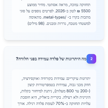
תחזוקה נמוכה, מראה אסתטי. מחיר ממוצע
5500 ₪ לטון ב-2026. לפרטים נוספים על סוגי
מתכות בקרו ב- /metal-types. מתאימה
למשטחי מטבח, גדרות ומבנים. (98 מילים)
מה היתרונות של פלדה עמידה בפני חלודה?
2
יתרונות עיקריים: עמידות בקורוזיה ואוקסידציה,
חוזק מכני גבוה, עמידות בטמפרטורות קיצון
(-200 עד 800 מעלות), ניתנת למיחזור בקלות,
היגיינית ולא רעילה. בקריית ביאליק, היא חוסכת
עלויות תחזוקה ב-70% לעומת פלדה רגילה. אורך