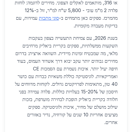
או 316, מותאמים לאקלים הצפוני. מחירים לדוגמה: לוחות
פלדה 2 מ"מ עובי - 5,800 ש"ח למ"ר, זול ב-12%
מהמרכז. ספקים כאן מתמחים ב-
סוגי מתכות
עמידות, עם
בדיקות מעבדה מקומיות.
בשנת 2026, עם צמיחת התעשייה בצפון בעקבות
השקעות ממשלתיות, ספקים בקריית ביאליק מרחיבים
מלאי, מה שמבטיח זמינות מיידית. השוואה ארצית: בדרום
מחירים גבוהים יותר עקב יבוא דרך אשדוד העמוס, בעוד
חיפה יעיל יותר. איכות נשמרת עם הסמכות CE
ואמריקאיות. לוגיסטיקה כוללת משאיות כבדות עם כושר
40 טון, מתאימות לפרויקטים גדולים. לקוחות מדווחים על
חיסכון של 15-20% בעלויות כוללות. פלדה עמידה בפני
חלודה בקריית ביאליק הופכת לבחירה מועדפת, בזכות
שילוב מושלם של מחיר, איכות ולוגיסטיקה. ספקים
מציעים אחריות 10 שנים על קורוזיה, נדיר באזורים
אחרים.