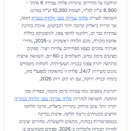
הרחבה על מחירים: צינורות פלדה עמידה 6 אינץ' -
8,900 ש"ח למ"ר, לעומת 10,200 ש"ח במרכז.
השוואה לנצרת:
פלדה עמידה בפני חלודה בנצרת
דומה,
אך קריית ביאליק קרובה יותר לכבישים. איכות בודקת
עמידות במי ים, רלוונטי לחופי צפון. לוגיסטיקה כוללת
אחסון מקורה, מונע חלודה ראשונית. ב-2026, מחירי
אנרגיה נמוכים בצפון מפחיתים עלויות ייצור. ספקים
מציעים מימון גמיש, תשלומים ב-60 יום. השוואה ארצית
מדגישה יתרון צפוני בבנייה תעשייתית. לקוחות מקומיים
נהנים משירות 24/7. פלדה זו מתאימה למפעלי מזון,
כימיה ובנייה ירוקה, עם תו תקן ירוק 2026.
יתרונות נוספים: כוח עבודה מיומן מקומי, מפחית זמני
התקנה. השוואה לנהריה:
פלדה עמידה בפני חלודה בנהריה
יקרה יותר עקב מרחק. בקריית ביאליק, מרכזי חלוקה
חדשים מבטיחים זרימה חלקה. איכות נבדקת
בטמפרטורות גבוהות, מתאים לתעשיות. מחירים יציבים
למרות תנודות גלובליות ב-2026. ספקים משקיעים ב-