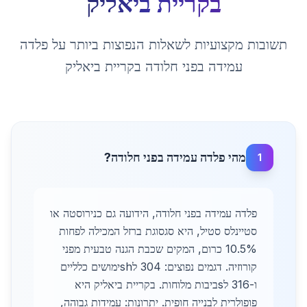
ב
קריית ביאליק
תשובות מקצועיות לשאלות הנפוצות ביותר על
פלדה
עמידה בפני חלודה
ב
קריית ביאליק
מהי פלדה עמידה בפני חלודה?
1
פלדה עמידה בפני חלודה, הידועה גם כנירוסטה או
סטיינלס סטיל, היא סגסוגת ברזל המכילה לפחות
10.5% כרום, המקים שכבת הגנה טבעית מפני
קורוזיה. דגמים נפוצים: 304 לshימושים כלליים
ו-316 לsביבות מלוחות. בקריית ביאליק היא
פופולרית לבנייה חופית. יתרונות: עמידות גבוהה,