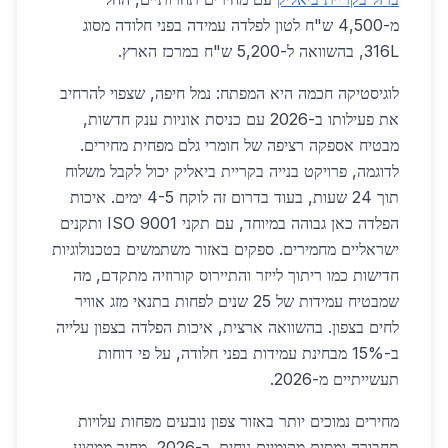
מ-4,500 ש"ח לטון לפלדה עמידה בפני חלודה מסוג
316L, בהשוואה ל-5,200 ש"ח במרכז הארץ.
לוגיסטיקה חכמה היא המפתח: נמל חיפה, שצפוי להרחיב
את פעילותו ב-2026 עם כניסת אוניות ענק חדשות,
מבטיח אספקה רציפה של חומרי גלם מפחית מחירים.
לדוגמה, פרויקט בנייה בקריית ביאליק יכול לקבל משלוח
תוך 24 שעות, בעוד בדרום זה לוקח 4-5 ימים. איכות
הפלדה כאן גבוהה במיוחד, עם תקני ISO 9001 ותקנים
ישראליים מחמירים. ספקים באזור משתמשים בטכנולוגיות
חדישות כמו ריתוך לייזר והתיירוס קורוזיה מתקדם, מה
שמבטיח עמידות של 25 שנים לפחות בתנאי מזג אוויר
לחים בצפון. בהשוואה ארצית, איכות הפלדה בצפון עלייה
ב-15% מבחינת עמידות בפני חלודה, על פי דוחות
תעשייתיים מ-2026.
מחירים נמוכים יותר באזור צפון נובעים מפחות עלויות
תחבורה ומסים מקומיים נוחים. ב-2026, מחיר ממוצע