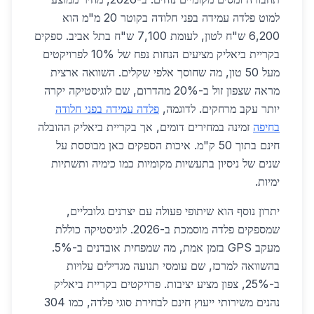
למוט פלדה עמידה בפני חלודה בקוטר 20 מ"מ הוא
6,200 ש"ח לטון, לעומת 7,100 ש"ח בתל אביב. ספקים
בקריית ביאליק מציעים הנחות נפח של 10% לפרויקטים
מעל 50 טון, מה שחוסך אלפי שקלים. השוואה ארצית
מראה שצפון זול ב-20% מהדרום, שם לוגיסטיקה יקרה
יותר עקב מרחקים. לדוגמה,
פלדה עמידה בפני חלודה
בחיפה
זמינה במחירים דומים, אך בקריית ביאליק ההובלה
חינם בתוך 50 ק"מ. איכות הספקים כאן מבוססת על
שנים של ניסיון בתעשיות מקומיות כמו כימיה ותשתיות
ימיות.
יתרון נוסף הוא שיתופי פעולה עם יצרנים גלובליים,
שמספקים פלדה מוסמכת ב-2026. לוגיסטיקה כוללת
מעקב GPS בזמן אמת, מה שמפחית אובדנים ב-5%.
בהשוואה למרכז, שם עומסי תנועה מגדילים עלויות
ב-25%, צפון מציע יציבות. פרויקטים בקריית ביאליק
נהנים משירותי ייעוץ חינם לבחירת סוגי פלדה, כמו 304