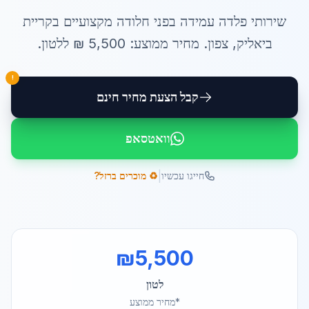
שירותי
פלדה עמידה בפני חלודה
מקצועיים ב
קריית
ביאליק
,
צפון
. מחיר ממוצע:
5,500
₪ ל
לטון
.
!
קבל הצעת מחיר חינם
וואטסאפ
|
חייגו עכשיו
♻️ מוכרים ברזל?
₪
5,500
לטון
*מחיר ממוצע