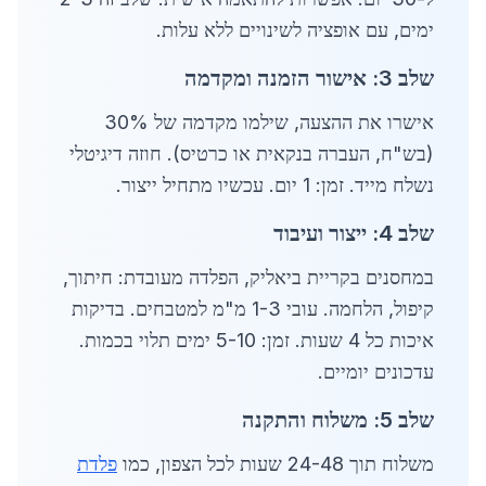
ימים, עם אופציה לשינויים ללא עלות.
שלב 3: אישור הזמנה ומקדמה
אישרו את ההצעה, שילמו מקדמה של 30%
(בש"ח, העברה בנקאית או כרטיס). חוזה דיגיטלי
נשלח מייד. זמן: 1 יום. עכשיו מתחיל ייצור.
שלב 4: ייצור ועיבוד
במחסנים בקריית ביאליק, הפלדה מעובדת: חיתוך,
קיפול, הלחמה. עובי 1-3 מ"מ למטבחים. בדיקות
איכות כל 4 שעות. זמן: 5-10 ימים תלוי בכמות.
עדכונים יומיים.
שלב 5: משלוח והתקנה
משלוח תוך 24-48 שעות לכל הצפון, כמו
פלדת