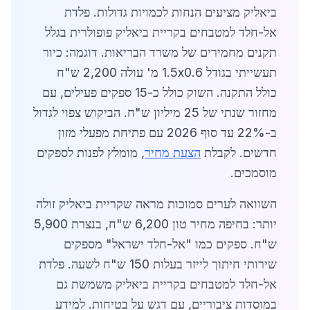
ביאליק מציעים הנחות לכמויות גדולות. פלדת
אל-חלד למטבחים בקריית ביאליק פופולרית בגלל
תקנים מחמירים של משרד הבריאות. דוגמה: כיור
תעשייתי בגודל 1.5x0.6 מ' עולה 2,200 ש"ח
כולל התקנה. השוק כולל כ-15 ספקים פעילים, עם
מחזור שנתי של 25 מיליון ש"ח. הביקוש צפוי לגדול
ב-22% עד סוף 2026 עם פתיחת מפעלי מזון
חדשים. לקבלת
הצעת מחיר
, מומלץ לפנות לספקים
מוסמכים.
השוואה לערים סמוכות מראה שקריית ביאליק זולה
יותר: בחיפה מחיר טון 6,200 ש"ח, בנצרת 5,900
ש"ח. ספקים כמו "אל-חלד ישראל" מספקים
שירותי חיתוך לייזר בעלות 150 ש"ח לשעה. פלדת
אל-חלד למטבחים בקריית ביאליק משמשת גם
במוסדות ציבוריים, עם דגש על בטיחות. למידע