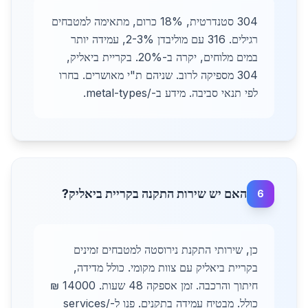
304 סטנדרטית, 18% כרום, מתאימה למטבחים
רגילים. 316 עם מוליבדן 2-3%, עמידה יותר
במים מלוחים, יקרה ב-20%. בקריית ביאליק,
304 מספיקה לרוב. שניהם ת"י מאושרים. בחרו
לפי תנאי סביבה. מידע ב-/metal-types.
האם יש שירות התקנה בקריית ביאליק?
6
כן, שירותי התקנת נירוסטה למטבחים זמינים
בקריית ביאליק עם צוות מקומי. כולל מדידה,
חיתוך והרכבה. זמן אספקה 48 שעות. 14000 ₪
כולל. מבטיח עמידה בתקנים. פנו ל-/services