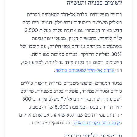
יישומים בבנייה ותעשייה
בבנייה תעשייתית, פלדת אל-חלד למטבחים בקריית
ביאליק משמשת במסעדות ובתי מלון. דוגמה: בית קפה
חדש באזור המסחרי עם ארונות פלדה בעלות 3,500
ש"ח ליחידה. בתעשיית המזון, מפעלי ייצור גבינות
משתמשים במדפים עמידים בפני חלודה, עם חיסכון של
30% בעלויות תחזוקה. בערים סמוכות כמו חיפה,
היישומים דומים אך בקנה מידה גדול יותר. למידע נוסף,
ראו
פלדת אל-חלד למטבחים בחיפה
.
במגזר המגורים, שיפוצי מטבחים בדירות חדשות כוללים
כיורים ומגירות מפלדה, פופולרי בקרב משפחות. פרויקט
"שכונות חדשות בקריית ביאליק" משלב פלדה ב-500
יחידות דיור, בעלות ממוצעת 8,000 ש"ח למטבח.
יתרונות: עמידות 20 שנה ללא שחיקה. אם אתם זקוקים
ל
קונה ברזל בקריית ביאליק
, פנו לספקים מקומיים.
פרויקטים בולטים ומגורים