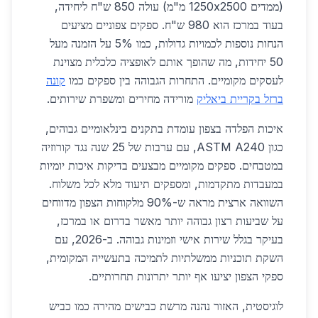
(ממדים 1250x2500 מ"מ) עולה 850 ש"ח ליחידה,
בעוד במרכז הוא 980 ש"ח. ספקים צפוניים מציעים
הנחות נוספות לכמויות גדולות, כמו 5% על הזמנה מעל
50 יחידות, מה שהופך אותם לאופציה כלכלית מצוינת
לעסקים מקומיים. התחרות הגבוהה בין ספקים כמו
קונה
ברזל בקריית ביאליק
מורידה מחירים ומשפרת שירותים.
איכות הפלדה בצפון עומדת בתקנים בינלאומיים גבוהים,
כגון ASTM A240, עם ערבות של 25 שנה נגד קורוזיה
במטבחים. ספקים מקומיים מבצעים בדיקות איכות יומיות
במעבדות מתקדמות, ומספקים תיעוד מלא לכל משלוח.
השוואה ארצית מראה ש-90% מלקוחות הצפון מדווחים
על שביעות רצון גבוהה יותר מאשר בדרום או במרכז,
בעיקר בגלל שירות אישי וזמינות גבוהה. ב-2026, עם
השקת תוכניות ממשלתיות לתמיכה בתעשייה המקומית,
ספקי הצפון יציעו אף יותר יתרונות תחרותיים.
לוגיסטית, האזור נהנה מרשת כבישים מהירה כמו כביש