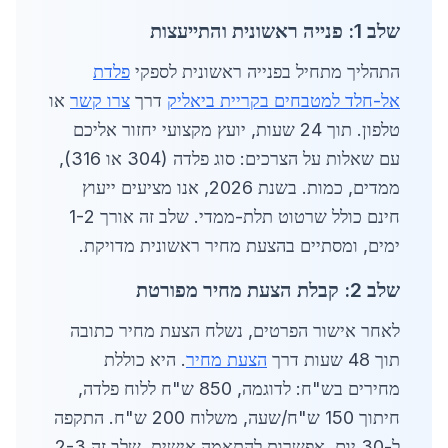
שלב 1: פנייה ראשונית והתייעצות
התהליך מתחיל בפנייה ראשונית לספקי
פלדת
אל-חלד למטבחים בקריית ביאליק
דרך
צרו קשר
או
טלפון. תוך 24 שעות, יועץ מקצועי יחזור אליכם
עם שאלות על הצרכים: סוג פלדה (304 או 316),
ממדים, כמות. בשנת 2026, אנו מציעים ייעוץ
חינם כולל שרטוט תלת-ממדי. שלב זה אורך 1-2
ימים, ומסתיים בהצעת מחיר ראשונית מדויקת.
שלב 2: קבלת הצעת מחיר מפורטת
לאחר אישור הפרטים, נשלח הצעת מחיר כתובה
תוך 48 שעות דרך
הצעת מחיר
. היא כוללת
מחירים בש"ח: לדוגמה, 850 ש"ח ללוח פלדה,
חיתוך 150 ש"ח/שעה, משלוח 200 ש"ח. התקפה
ל-30 יום. אפשרות להתאמה אישית. שלב זה 2-3