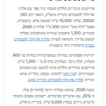
פרויקטים ציבוריים כוללים מטבחי בתי ספר עם פלדת
אל-חלד למטבחים בקריית ביאליק, תואמי תקן ISO
22000. עלות: 15,000 ש"ח למטבח מלא. בתעשייה,
מפעל "גליל מזון" התקין 200 מ"ר פלדה ב-2026.
במגורים, 1,200 שיפוצים שנתיים משתמשים בפלדה
לעיצוב מודרני. השוואה לנצרת:
פלדת אל-חלד למטבחים
בנצרת
מתמקדת יותר בתעשייה.
יתרונות ספציפיים: עמידות בטמפרטורות גבוהות עד 800
מעלות, קלות ניקוי. בעלויות: מדף 2 מ' - 1,200 ש"ח.
פרויקטים עתידיים כוללים מרכז לוגיסטי עם מטבחים
תעשייתיים. ל
צרו קשר
להזמנה. בנוסף, בקריית אתא
ונהריה:
פלדת אל-חלד למטבחים בקריית אתא
.
בשנת 2026, שימוש בפלדה ירוקה (מחוזרת) עלה
ב-25%, עם אישורים סביבתיים. יישומים נוספים: מטבחי
קייטרינג ניידים בעלות 5,000 ש"ח. בקריית ביאליק,