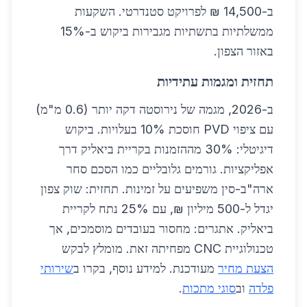
ב-14,500 ₪ לפרויקט סטנדרטי. השקעות
ממשלתיות בתשתיות מגבירות ביקוש ב-15%
באזור הצפון.
תחזית ומגמות עתידיות
ב-2026, מגמה של נירוסטה דקה יותר (0.6 מ"מ)
עם ציפוי PVD חוסכת 10% בעלויות. ביקוש
דיגיטלי: 30% מההזמנות בקריית ביאליק דרך
אפליקציות. גורמים גלובליים כמו הסכם סחר
ארה"ב-סין משפיעים על זמינות. תחזית: שוק צפון
יגדל ל-500 מיליון ₪, עם 25% נתח לקריית
ביאליק. אתגרים: מחסור בעובדים מוסמכים, אך
טכנולוגיית CNC מפחיתה זאת. מומלץ לבקש
הצעת מחיר
מעודכנת. למידע נוסף, בקרו ב
שירותי
פלדה
וב
סוגי מתכות
.