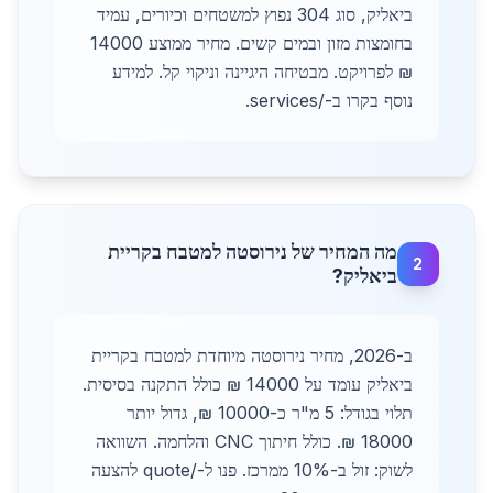
ביאליק, סוג 304 נפוץ למשטחים וכיורים, עמיד
בחומצות מזון ובמים קשים. מחיר ממוצע 14000
₪ לפרויקט. מבטיחה היגיינה וניקוי קל. למידע
נוסף בקרו ב-/services.
מה המחיר של נירוסטה למטבח בקריית
2
ביאליק?
ב-2026, מחיר נירוסטה מיוחדת למטבח בקריית
ביאליק עומד על 14000 ₪ כולל התקנה בסיסית.
תלוי בגודל: 5 מ"ר כ-10000 ₪, גדול יותר
18000 ₪. כולל חיתוך CNC והלחמה. השוואה
לשוק: זול ב-10% ממרכז. פנו ל-/quote להצעה