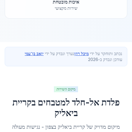
איכות מובטחת
שירות מקצועי
נכתב ותוחקר על ידי
מיכל רוזן
נערך ונבדק על ידי
יואב בן־עמי
עודכן ונבדק ב-2026
מיקום השירות
פלדת אל-חלד למטבחים
ב
קריית
ביאליק
מיקום מדויק של
קריית ביאליק
ב
צפון
- נגישות מעולה