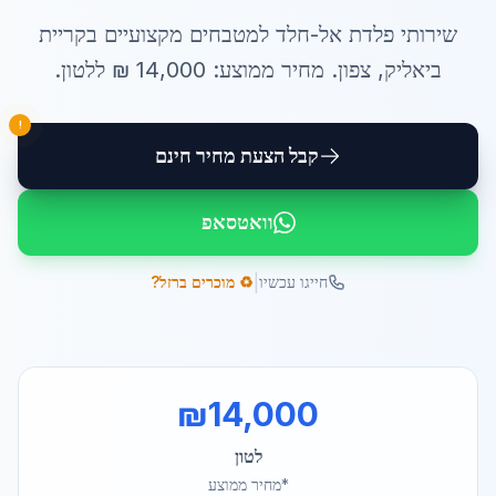
שירותי
פלדת אל-חלד למטבחים
מקצועיים ב
קריית
ביאליק
,
צפון
. מחיר ממוצע:
14,000
₪ ל
לטון
.
!
קבל הצעת מחיר חינם
וואטסאפ
|
חייגו עכשיו
♻️ מוכרים ברזל?
₪
14,000
לטון
*מחיר ממוצע