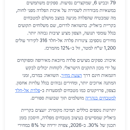
79 וכביש 6, שמקצרים נסיעות. ספקים משתמשים
במשאיות מבודדות לשמירה על איכות הפלדה מפני לחות,
מה שמבטיח שהפלדה מגיעה במצב מושלם למטבחים
בקריית ביאליק. בהשוואה לדרום, שם משלוחים תקועים
בגלל עומסי תנועה, הצפון מציע יציבות גבוהה יותר.
מחירים נוספים: צינורות פלדה אל-חלד 316 לקירור עולים
1,200 ש"ח למטר, זול ב-12% מהמרכז.
איכות: ספקים מציעים פלדה מיובאת מאירופה ומפוקחים
על ידי מכון התקנים הישראלי. לקוחות יכולים לבקש
דוגמאות חינם דרך
הצעת מחיר
. השוואה: במרכז, זמני
המתנה ארוכים יותר, ומחירים גבוהים בגלל עלויות אחסון.
בצפון, פרויקטים כמו מטבחים למסעדות ב-
פלדת אל-חלד
למטבחים בנהריה
מושלמים תוך שבועות ספורים.
יתרונות נוספים כוללים תמיכה מקומית: יועצים בקריית
ביאליק שמסייעים בעיצוב מטבחים מפלדה, חיסכון בזמן
תכנון של 30%. ב-2026, צפויה ירידה של 8% במחירי