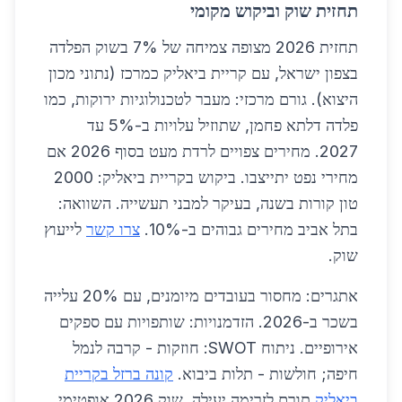
תחזית שוק וביקוש מקומי
תחזית 2026 מצופה צמיחה של 7% בשוק הפלדה
בצפון ישראל, עם קריית ביאליק כמרכז (נתוני מכון
היצוא). גורם מרכזי: מעבר לטכנולוגיות ירוקות, כמו
פלדה דלתא פחמן, שתוזיל עלויות ב-5% עד
2027. מחירים צפויים לרדת מעט בסוף 2026 אם
מחירי נפט יתייצבו. ביקוש בקריית ביאליק: 2000
טון קורות בשנה, בעיקר למבני תעשייה. השוואה:
בתל אביב מחירים גבוהים ב-10%.
צרו קשר
לייעוץ
שוק.
אתגרים: מחסור בעובדים מיומנים, עם 20% עלייה
בשכר ב-2026. הזדמנויות: שותפויות עם ספקים
אירופיים. ניתוח SWOT: חוזקות - קרבה לנמל
חיפה; חולשות - תלות ביבוא.
קונה ברזל בקריית
ביאליק
תורם לזרימה יעילה. שוק 2026 אופטימי,