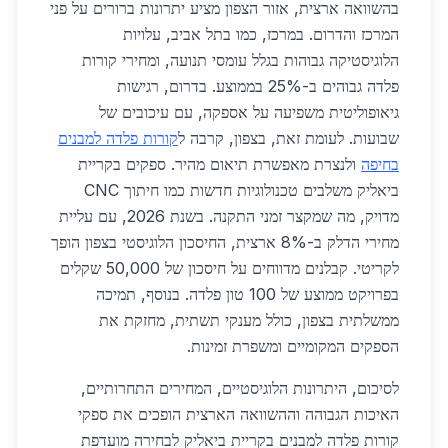
בהשוואה ארצית, אזור הצפון מציע יתרונות ברורים על פני
המרכז והדרום. במרכז, כמו בתל אביב, עלויות
הלוגיסטיקה גבוהות בגלל עומסי תנועה, ומחירי קורות
פלדה גבוהים ב-25% בממוצע. בדרום, רגישות
גיאופוליטית משפיעה על אספקה, עם עיכובים של
שבועות. לעומת זאת, בצפון, קרבה ל
קורות פלדה למבנים
בחיפה
ולנצרת מאפשרת תיאום מהיר. ספקים בקריית
ביאליק משלבים טכנולוגיות חדשות כמו חיתוך CNC
מדויק, מה שמקצר זמני התקנה. בשנת 2026, עם עליית
מחירי הדלק ב-8% ארצית, החיסכון הלוגיסטי בצפון הופך
לקריטי. קבלנים מדווחים על חיסכון של 50,000 שקלים
בפרויקט ממוצע של 100 טון פלדה. בנוסף, תמיכה
ממשלתית בצפון, כולל מענקי תשתית, מחזקת את
הספקים המקומיים ומשפרת זמינות.
לסיכום, היתרונות הלוגיסטיים, המחירים התחרותיים,
האיכות הגבוהה וההשוואה הארצית הופכים את ספקי
קורות פלדה למבנים בקריית ביאליק לבחירה מועדפת