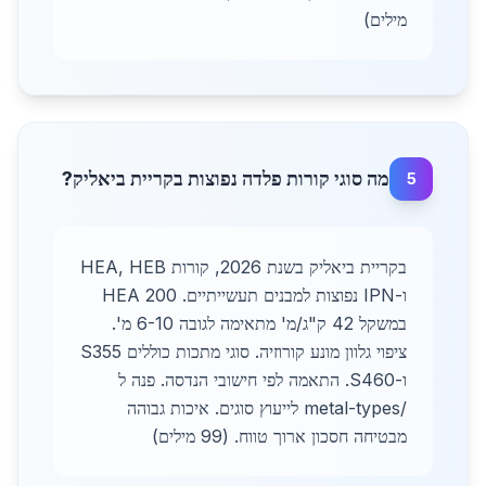
מילים)
מה סוגי קורות פלדה נפוצות בקריית ביאליק?
5
בקריית ביאליק בשנת 2026, קורות HEA, HEB
ו-IPN נפוצות למבנים תעשייתיים. HEA 200
במשקל 42 ק"ג/מ' מתאימה לגובה 6-10 מ'.
ציפוי גלוון מונע קורוזיה. סוגי מתכות כוללים S355
ו-S460. התאמה לפי חישובי הנדסה. פנה ל
/metal-types לייעוץ סוגים. איכות גבוהה
מבטיחה חסכון ארוך טווח. (99 מילים)