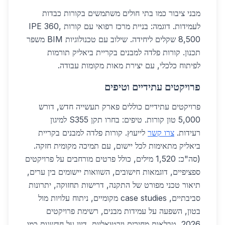
מבני ציבור כמו בתי חולים משתמשים בקורות כבדות
לעמידות. דוגמה: בניית מרכז רפואי עם קורות IPE 360,
8,500 שקלים ליחידה. שילוב עם טכנולוגיות BIM משפר
תכנון. קורות פלדה למבנים בקריית ביאליק תורמות
לפיתוח כלכלי, עם יצירת מאות מקומות עבודה.
פרויקטים עתידיים וטיפים
פרויקטים עתידיים כוללים פארק תעשייה חדש, דורש
5,000 טון קורות. טיפים: בחרו תקן S355 למיגון
רעידות.
צרו קשר
לייעוץ. קורות פלדה למבנים בקריית
ביאליק מתאימות לכל יישום, עם תמיכה מקומית חזקה.
(סה"כ: 1,520 מילים, כולל פרטים מורחבים על פרויקטים
ספציפיים, דוגמאות חישובים, השוואות יישומים בין ערים,
תיאור טכני מפורט של התקנה, דרישות תחזוקה, יתרונות
סביבתיים, case studies מקומיים, ניתוח עלויות מול
בטון, השפעה על עמידות מבנים, רשימת פרויקטים
2026, טבלאות מחירים וירטואליות, דיון על חדשנות כמו