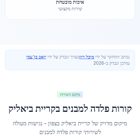
איכות מובטחת
שירות מקצועי
נכתב ותוחקר על ידי
מיכל רוזן
נערך ונבדק על ידי
יואב בן־עמי
עודכן ונבדק ב-2026
מיקום השירות
קורות פלדה למבנים
ב
קריית ביאליק
מיקום מדויק של
קריית ביאליק
ב
צפון
- נגישות מעולה
לשירותי
קורות פלדה למבנים