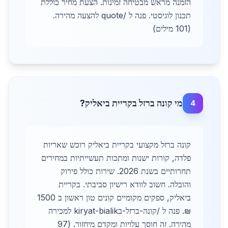
הזמנה מראש מבטיחה זמינות. הצעת מחיר כוללת
תכנון לוגיסטי. פנה ל /quote להצעה מהירה.
(101 מילים)
מי קונה ברזל בקריית ביאליק?
4
קונה ברזל מקצועי בקריית ביאליק רוכש שאריות
פלדה, קורות ישנות ומתכות תעשייתיות במחירים
תחרותיים בשנת 2026. שירות כולל פירוק
והובלה. חשוב לוודא רישיון סביבתי. בקריית
ביאליק, ספקים מקומיים קונים טון ראשון ב 1500
₪. פנה ל /קונה-ברזל-בkiryat-bialik למכירה
מהירה. זה חוסך עלויות ומקדם מיחזור. (97