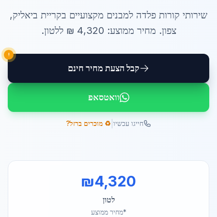
שירותי
קורות פלדה למבנים
מקצועיים ב
קריית ביאליק
,
צפון
. מחיר ממוצע:
4,320
₪ ל
לטון
.
!
קבל הצעת מחיר חינם
וואטסאפ
|
חייגו עכשיו
♻️ מוכרים ברזל?
₪
4,320
לטון
*מחיר ממוצע