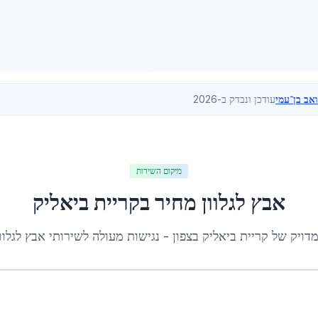
ואב בן־עמי
עודכן ונבדק ב-2026
מיקום השירות
אבץ לגלוון מחיר
ב
קריית ביאליק
מדויק של
קריית ביאליק
ב
צפון
- נגישות מעולה לשירותי
אבץ לגלוו