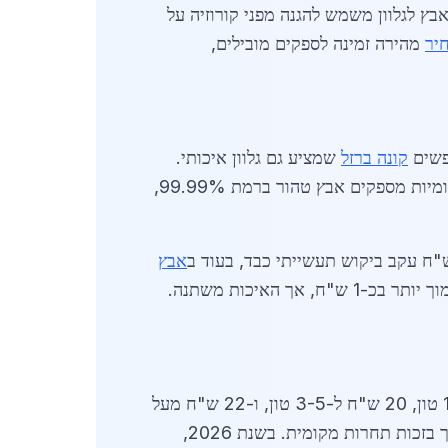
ץ לגלוון משמש להגנה מפני קורוזיה על
יר
מהירה זמינה לספקים מובילים,
חפשים
קונה ברזל
שמציע גם גלוון איכותי.
נתונים מ-2026 מראים עלייה של 20% בביקוש מפרויקטי מגורים חדשים. ספקים כמו חברות תעשייתיות מקומיות מספקים אבץ טהור ברמת 99.99%,
אבץ
נמוך יותר בכ-1 ש"ח, אך האיכות משתנה.
ספקים מרכזיים בקריית ביאליק כוללים חברות ותיקות עם מאגר מלאי גדול. מחיר לדוגמה: 18 ש"ח לק"ג ל-1-2 טון, 20 ש"ח ל-3-5 טון, ו-22 ש"ח מעל
כוללים גלוון חם וקר, עם אחריות ל-10 שנים. אבץ לגלוון מחיר בקריית ביאליק נשמר נמוך בזכות תחרות מקומית. בשנת 2026,