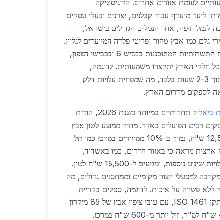
תיים לעומת אזורים אחרים. הלוגיסטיקה
ו ליעד מועדף עבור קבלנים, יצרנים ובעלי עסקים
ה לנמל חיפה, אחד הנמלים הגדולים בישראל,
 גלם כמו אבץ טהור ופריטי פלדה המיועדים לגלוון.
ב-2026, עם תוכניות הפיתוח התשתיתיות המתוכננות בכביש 6 ובכבישי הצפון,
כל חלקי הארץ יתקצרו משמעותית. לדוגמה,
משלוחים למרכז הארץ יגיעו תוך 2-3 שעות בלבד, מה שמפחית עלויות דלק
ת ביאליק
תחרותיים במיוחד בשנת 2026, הודות
קים רבים הפועלים באזור. מחיר ממוצע לטון אבץ
לגלוון עומד על 12,500-14,000 ש"ח, נמוך ב-10% ממחירים במרכז כמו תל
ה ארצית מראה כי באזור הדרום, כמו באשדוד,
המחירים גבוהים יותר בשל עלויות שינוע נוספות, ומגיעים ל-15,500 ש"ח לטון.
מקרבה למפעלי ייצור מקומיים וממחסנים גדולים, מה
 ללא פשרה על איכות. לדוגמה, ספקים בקריית
ביאליק מציעים גלוון חם לפי תקן ISO 1461, עם עובי ציפוי אבץ של 85 מיקרון