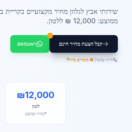
שירותי
אבץ לגלוון מחיר
מקצועיים ב
קריית בי
ממוצע:
12,000
₪ ל
לטון
.
!
קבל הצעת מחיר חינם
וואטסאפ
|
חייגו עכשיו
♻️ מוכרים ברזל?
₪
12,000
לטון
*מחיר ממוצע