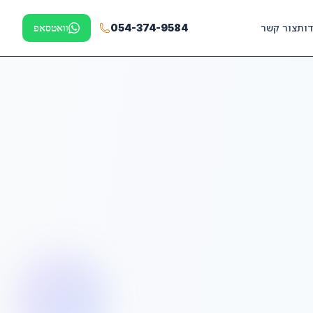
דות
צור קשר
054-374-9584
וואטסאפ