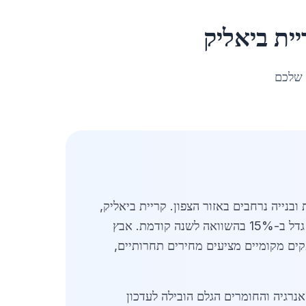
יית ביאליק
 שלכם
נייה נרחבים באזור הצפון. קריית ביאליק,
עם אוכלוסייה של כ-41,184 תושבים, מהווה מרכז חשוב לתעשיית הפלדה והברזל, כאשר הביקוש לאבץ לגלוון גדל ב-15% בהשוואה לשנה קודמת. אבץ
ובתנאי השוק. ספקים מקומיים מציעים מחירים תחרותיים,
רמים כלכליים גלובליים ומקומיים כאחד. ב-2026, עליית מחירי האנרגיה והחומרים הגלם הובילה לעדכון