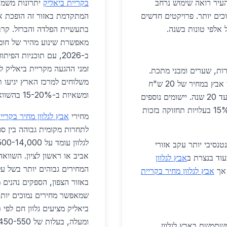
, התעשייה והמגורים. מעודכן לאפריל 2026, העיר רואה שימוש נרחב
בקריית ביאליק
יתרונות משמעו
וכים יותר. פרויקטים חדשים
המתקדמת באזור זה הופכת אות
 אלפי טונות בשנה.
בתעשיית הפלדה והברזל. קרב
מאפשרת שינוע מהיר של חומרי
זמני ההגעה מקריית ביאליק ל
רות, שערים ומבני מתכת.
לדוגמה, פרויקט שכונה חדשה ב-2026 דורש 50 טון אבץ במחיר של 20 ש"ח
ומשאיות ב-15-20% בהשוואה לספקים מדרום הארץ.
מקומי מספק שירותי גלוון חם, המגן עד 20 שנה. יישומים נוספים
כוללים קורות גג ותשתיות ציבוריות. קבלנים חוסכים 15% בעלויות תחזוקה בזכות
מחירי
אבץ לגלוון מחיר בקריי
לתחרות מקומית גבוהה בין ספ
נסיבי יותר עקב אזורי
אביב או ראשון לציון. השווא
וד בנצרת ב
אבץ לגלוון
 אך
אבץ לגלוון מחיר בקריית
באזור הצפון, הספקים נהנים 
שמאפשר מחירים נמוכים יותר
ומעלה, בעלות של 450-550 ש"ח למ"ר, זול יותר מ-600 ש"ח במרכז.
משתמשת באבץ לגלוון