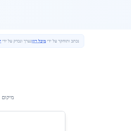
נכתב ותוחקר על ידי
מיכל רוזן
נערך ונבדק על ידי
י
מיקום 