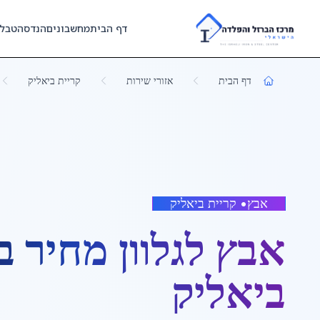
Skip to main content
דף הבית
מחשבונים
הנדסה
טבל
דף הבית
אזורי שירות
קריית ביאליק
אבץ
•
קריית ביאליק
אבץ לגלוון מחיר
ב
ביאליק