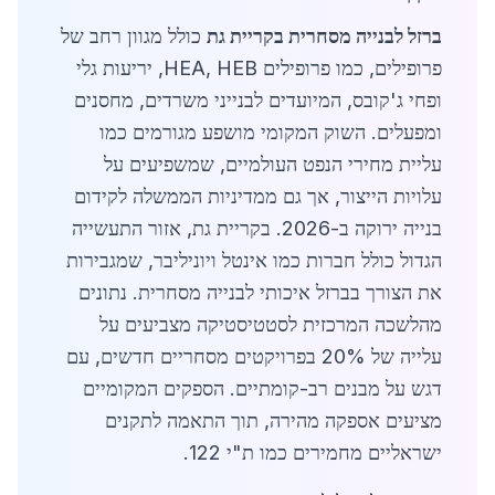
ברזל לבנייה מסחרית בקריית גת
כולל מגוון רחב של
פרופילים, כמו פרופילים HEA, HEB, יריעות גלי
ופחי ג'קובס, המיועדים לבנייני משרדים, מחסנים
ומפעלים. השוק המקומי מושפע מגורמים כמו
עליית מחירי הנפט העולמיים, שמשפיעים על
עלויות הייצור, אך גם ממדיניות הממשלה לקידום
בנייה ירוקה ב-2026. בקריית גת, אזור התעשייה
הגדול כולל חברות כמו אינטל ויוניליבר, שמגבירות
את הצורך בברזל איכותי לבנייה מסחרית. נתונים
מהלשכה המרכזית לסטטיסטיקה מצביעים על
עלייה של 20% בפרויקטים מסחריים חדשים, עם
דגש על מבנים רב-קומתיים. הספקים המקומיים
מציעים אספקה מהירה, תוך התאמה לתקנים
ישראליים מחמירים כמו ת"י 122.