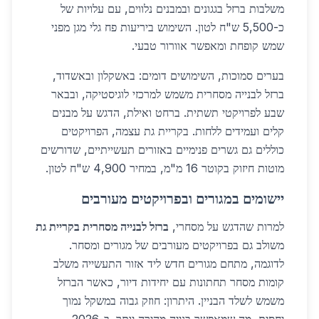
משלבות ברזל בגגונים ובמבנים נלווים, עם עלויות של
כ-5,500 ש"ח לטון. השימוש ביריעות פח גלי מגן מפני
שמש קופחת ומאפשר אוורור טבעי.
בערים סמוכות, השימושים דומים: באשקלון ובאשדוד,
ברזל לבנייה מסחרית משמש למרכזי לוגיסטיקה, ובבאר
שבע לפרויקטי תשתית. ברחט ואילת, הדגש על מבנים
קלים ועמידים ללחות. בקריית גת עצמה, הפרויקטים
כוללים גם גשרים פנימיים באזורים תעשייתיים, שדורשים
מוטות חיזוק בקוטר 16 מ"מ, במחיר 4,900 ש"ח לטון.
יישומים במגורים ובפרויקטים מעורבים
למרות שהדגש על מסחרי,
ברזל לבנייה מסחרית בקריית גת
משולב גם בפרויקטים מעורבים של מגורים ומסחר.
לדוגמה, מתחם מגורים חדש ליד אזור התעשייה משלב
קומות מסחר תחתונות עם יחידות דיור, כאשר הברזל
משמש לשלד הבניין. היתרון: חוזק גבוה במשקל נמוך