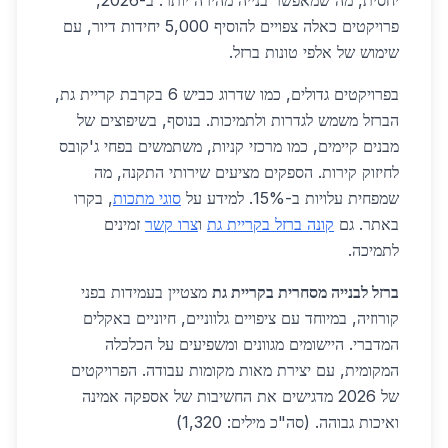
יחסית, מה שמאפשר בנייה מהירה יותר. ב-2026,
פרויקטים כאלה צפויים להוסיף 5,000 יחידות דיור, עם
שימוש של אלפי טונות ברזל.
בפרויקטים גדולים, כמו שדרוג כביש 6 בקרבת קריית גת,
הברזל משמש לגדרות ולתמיכות. בנוסף, בשיפוצים של
מבנים קיימים, כמו מרכזי קניות, משתמשים בפחי ג'קובס
לחיזוק קירות. הספקים מציעים שירותי התקנה, מה
שמפחית עלויות ב-15%. למידע על
סוגי מתכות
, בקרו
באתר. גם
קונה ברזל בקריית גת
ו
צרו קשר
זמינים
לתמיכה.
ברזל לבנייה מסחרית בקריית גת
מצטיין בעמידות בפני
קורוזיה, במיוחד עם ציפויים גלווניים, חיוניים באקלים
המדברי. היישומים מגוונים ומשפיעים על הכלכלה
המקומית, עם יצירת מאות מקומות עבודה. הפרויקטים
של 2026 מדגישים את החשיבות של אספקה אמינה
ואיכות גבוהה. (סה"כ מילים: 1,320)