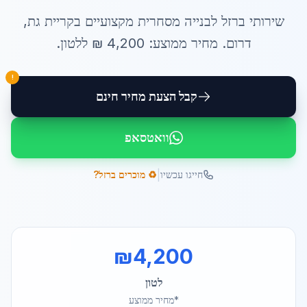
שירותי
ברזל לבנייה מסחרית
מקצועיים ב
קריית גת
,
דרום
. מחיר ממוצע:
4,200
₪ ל
לטון
.
!
קבל הצעת מחיר חינם
וואטסאפ
|
חייגו עכשיו
♻️ מוכרים ברזל?
₪
4,200
לטון
*מחיר ממוצע