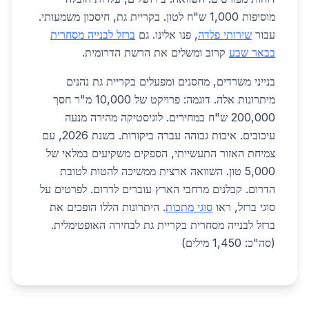
מוסיפות 1,000 ש"ח לטון. בקריית גת, חיסכון משמעותי.
עבור
שירותי פלדה
, פנו אלינו. גם
ברזל לבנייה מסחרית
בבאר שבע
קרוב ומשלים את הרשת הדרומית.
בנייני משרדים, מחסנים ומפעלים בקריית גת נהנים
מיתרונות אלה. דוגמה: פרויקט של 10,000 מ"ר חסך
200,000 ש"ח במחירים. לוגיסטיקה מהירה מנעה
עיכובים. איכות גבוהה עברה ביקורות. בשנת 2026, עם
צמיחת האזור התעשייתי, הספקים משקיעים במלאי של
5,000 טון. השוואה ארצית ממשיכה להטות לטובת
הדרום. קבלנים מרחבי הארץ עוברים לדרום. לפרטים על
סוגי ברזל, ראו
סוגי מתכות
. היתרונות הללו הופכים את
ברזל לבנייה מסחרית בקריית גת לבחירה האופטימלית.
(סה"כ: 1,450 מילים)