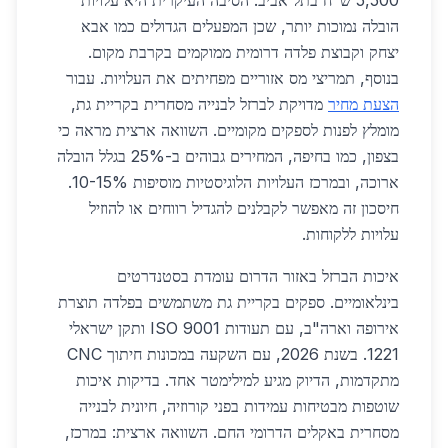
5,500 ש"ח בתל אביב. הסיבה העיקרית היא עלויות
הובלה נמוכות יותר, שכן המפעלים הגדולים כמו אבא
יצחק וקבוצת פלדה דרומית ממוקמים בקרבת מקום.
בנוסף, תמריצי מס אזוריים מפחיתים את העלויות. עבור
הצעת מחיר
מדויקת לברזל לבנייה מסחרית בקריית גת,
מומלץ לפנות לספקים מקומיים. השוואה ארצית מראה כי
בצפון, כמו בחיפה, המחירים גבוהים ב-25% בגלל הובלה
ארוכה, ובמרכז העלויות הלוגיסטיות מוסיפות 10-15%.
חיסכון זה מאפשר לקבלנים להגדיל רווחים או להוזיל
עלויות ללקוחות.
איכות הברזל באזור הדרום עומדת בסטנדרטים
בינלאומיים. ספקים בקריית גת משתמשים בפלדה תוצרת
אירופה וארה"ב, עם תעודות ISO 9001 ותקן ישראלי
1221. בשנת 2026, עם השקעה במכונות חיתוך CNC
מתקדמות, הדיוק מגיע למילימטר אחד. בדיקות איכות
שוטפות מבטיחות עמידות בפני קורוזיה, חיונית לבנייה
מסחרית באקלים הדרומי החם. השוואה ארצית: במרכז,