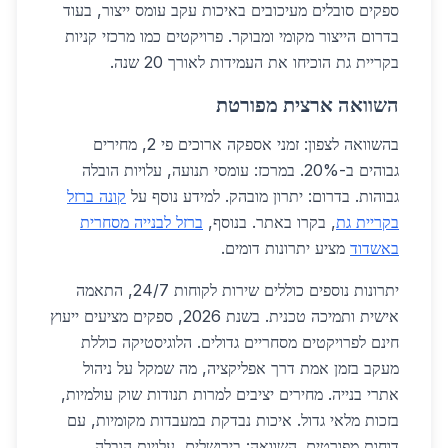
ספקים סובלים מעיכובים באיכות עקב עומס ייצור, בעוד
בדרום הייצור מקומי ומבוקר. פרויקטים כמו מרכזי קניות
בקריית גת הוכיחו את העמידות לאורך 20 שנה.
השוואה ארצית מפורטת
בהשוואה לצפון: זמני אספקה ארוכים פי 2, מחירים
גבוהים ב-20%. במרכז: עומסי תנועה, עלויות הובלה
גבוהות. בדרום: יתרון מובהק. למידע נוסף על
קונה ברזל
בקריית גת
, בקרו באתר. בנוסף,
ברזל לבנייה מסחרית
באשדוד
מציע יתרונות דומים.
יתרונות נוספים כוללים שירות לקוחות 24/7, התאמה
אישית ותמיכה טכנית. בשנת 2026, ספקים מציעים ייעוץ
חינם לפרויקטים מסחריים גדולים. הלוגיסטיקה כוללת
מעקב בזמן אמת דרך אפליקציה, מה שמקל על ניהול
אתרי בנייה. מחירים יציבים למרות תנודות שוק עולמיות,
בזכות מלאי גדול. איכות נבדקת במעבדות מקומיות, עם
דוחות מפורטים. השוואה: בירושלים, עלויות הובלה