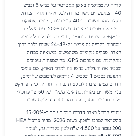
קריית גת ממוקמת באופן אסטרטגי על כביש 6 וכביש
40, המאפשרים גישה מהירה לכל חלקי הארץ. המרחק
הקצר לנמל אשדוד, כ-40 ק"מ בלבד, מבטיח אספקת
חומרי גלם טריים ומהירים. בשנת 2026, עם השלמת
פרויקטי התשתית הדרומיים, זמני ההובלה לברזל לבנייה
מסחרית בקריית גת צומצמו ל-24-48 שעות בלבד בתוך
האזור. ספקים מקומיים משתמשים במשאיות כבדות
מתקדמות עם מערכות GPS, מה שמפחית עיכובים
ומגביר את היעילות. בהשוואה למרכז הארץ, שם עומסי
התנועה בכביש 1 ובכביש 4 גורמים לעיכובים של ימים,
הדרום מציע יציבות לוגיסטית גבוהה יותר. לדוגמה, פרויקט
בניין משרדים בקריית גת קיבל משלוח של 50 טון פרופילי
פלדה תוך יום אחד, בעוד במרכז זה היה לוקח שבוע.
מחירי הברזל באזור הדרום נמוכים יותר ב-15-20%
בהשוואה למרכז ולצפון. בשנת 2026, מחיר פרופיל HEA
200 עומד על 4,500 ש"ח לטון בקריית גת, לעומת