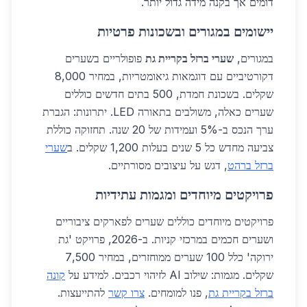
דומים אך בקנה מידה גדול יותר.
יישומים במגורים ובשכונות פרטיות
במגורים,
שערי ברזל בקריית גת
פופולריים בשערים
דקורטיביים עם דוגמאות גיאומטריות, במחיר 8,000
שקלים. בשכונת חמדת, 500 בתים חדשים כוללים
שערים כאלה, משולבים בתאורה LED. יתרונות: הגברת
ערך הנכס ב-5% ועמידות של 20 שנה. תחזוקה כוללת
צביעה מחדש כל 5 שנים בעלות 1,200 שקלים. ב
שערי
ברזל ברהט
, דגש על עיצובים מסורתיים.
פרויקטים מיוחדים ומגמות עתידיות
פרויקטים מיוחדים כוללים שערים לפארקים ציבוריים
ושערים חכמים במרכזי קניות. ב-2026, פרויקט 'גת
ירוקה' כלל 100 שערים ממוחזרים, במחיר 7,500
שקלים. מגמות: שילוב AI לזיהוי רכבים. למידע על
קונה
ברזל בקריית גת
, פנו למומחים.
צרו קשר
להתייעצות.