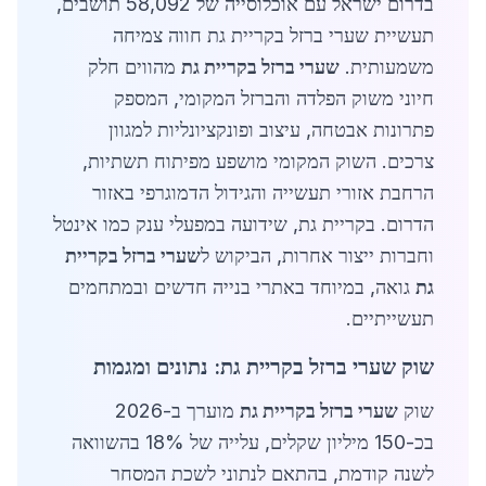
בדרום ישראל עם אוכלוסייה של 58,092 תושבים,
תעשיית שערי ברזל בקריית גת חווה צמיחה
משמעותית.
שערי ברזל בקריית גת
מהווים חלק
חיוני משוק הפלדה והברזל המקומי, המספק
פתרונות אבטחה, עיצוב ופונקציונליות למגוון
צרכים. השוק המקומי מושפע מפיתוח תשתיות,
הרחבת אזורי תעשייה והגידול הדמוגרפי באזור
הדרום. בקריית גת, שידועה במפעלי ענק כמו אינטל
וחברות ייצור אחרות, הביקוש ל
שערי ברזל בקריית
גת
גואה, במיוחד באתרי בנייה חדשים ובמתחמים
תעשייתיים.
שוק שערי ברזל בקריית גת: נתונים ומגמות
שוק
שערי ברזל בקריית גת
מוערך ב-2026
בכ-150 מיליון שקלים, עלייה של 18% בהשוואה
לשנה קודמת, בהתאם לנתוני לשכת המסחר