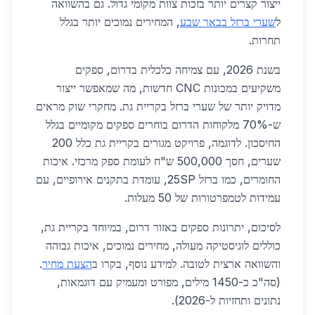
ייצור קצרים יותר בזכות צוות מקומי גדול. גם בהשוואה
ל
שערי ברזל בבאר שבע
, המחירים נמוכים יותר בגלל
תחרות.
בשנת 2026, עם צמיחה כלכלית בדרום, ספקים
משקיעים במכונות CNC חדשות, מה שמאפשר ייצור
מדויק יותר של שערי ברזל בקריית גת. מחקרי שוק מראים
ש-70% מלקוחות הדרום בוחרים ספקים מקומיים בגלל
החיסכון. לדוגמה, פרויקט מגורים בקריית גת כלל 200
שערים, חסך 500,000 ש"ח לעומת ספק מרכזי. איכות
החומרים, כמו ברזל 25SP, עומדת בתקנים אירופיים, עם
עמידות לטמפרטורות של 50 מעלות.
לסיכום, יתרונות ספקים באזור דרום, במיוחד בקריית גת,
כוללים לוגיסטיקה מעולה, מחירים נמוכים, איכות גבוהה
והשוואה ארצית לטובה. למידע נוסף, בקרו ב
הצעת מחיר
.
(סה"כ כ-1450 מילים, מפורט ומעמיק עם דוגמאות,
נתונים ותחזיות ל-2026).