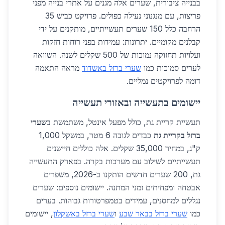
בבנייה ציבורית, שערים אלה מגנים על אתרי בנייה מפני
פריצות, עם מנגנוני נעילה כפולים. פרויקט כביש 35
הרחבה כלל 150 שערים תעשייתיים, מותקנים על ידי
קבלנים מקומיים. יתרונות: עמידות בפני רוחות חזקות
ועלויות תחזוקה נמוכות של 500 שקלים לשנה. השוואה
לערים סמוכות כמו
שערי ברזל באשדוד
מראה התאמה
דומה לפרויקטים נמליים.
יישומים בתעשייה ובאזורי תעשייה
תעשיית קריית גת, כולל מפעל אינטל, משתמשת ב
שערי
ברזל בקריית גת
כבדים לגובה 6 מטר, במשקל 1,000
ק"ג, במחיר 35,000 שקלים. אלה כוללים חיישנים
תעשייתיים לשילוב עם מערכות בקרה. בפארק התעשייה
גת, 200 שערים חדשים הותקנו ב-2026, משפרים
אבטחה ומפחיתים זמני המתנה. יישומים נוספים: שערים
נגללים למחסנים, עמידים בטמפרטורות גבוהות. בערים
כמו
שערי ברזל בבאר שבע
ו
שערי ברזל באשקלון
, יישומים