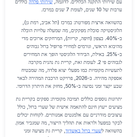
עם שירותי התקנה הכלולים. לדוגמה,
שירותי פלדה
כוללים
ערבות של 10 שנים, לעומת 7 שנים במרכז.
בהשוואה ארצית מפורטת: במרכז (תל אביב, רמת גן),
הלוגיסטיקה סובלת מפקקים, מה שמעלה עלויות הובלה
ב-40%. בצפון (חיפה, קריות), המרחקים ארוכים מדי
מהיבוא הראשי, וגורמים למחירי פרופיל ברזל גבוהים
ב-25%. באילת, הבידוד הלוגיסטי הופך את המחירים
לגבוהים פי 2. לעומת זאת, קריית גת נהנית מקרבה
לתעשיות מקומיות כמו מפעלי יצוא פלדה, מה שמבטיח
אספקה מהירה. ב-2026, פרויקט הרכבת המהירה לבאר
שבע יקצר זמני נסיעה ב-50%, מחזק את היתרון הדרומי.
יתרונות נוספים כוללים תמיכה מקומית: ספקים בקריית גת
מציעים ייעוץ חינם להתאמה אישית של שערי ברזל, כולל
עיצובים מודרניים עם אלמנטים אמנותיים. לקוחות יכולים
לבקר במפעל ולראות את תהליך הייצור, מה שמגביר אמון.
בהשוואה ל
שערי ברזל באשדוד
, קריית גת מציעה זמני