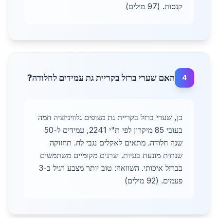
קנסות. (97 מילים)
האם שערי ברזל בקריית גת עמידים לחלודה?
4
כן, שערי ברזל בקריית גת מצופים גלוויניזציה חמה
בעובי 85 מיקרון לפי ת"י 2241, עמידים ל-50
שנה חלודה. מתאים לאקלים נגבי לח. תחזוקה
שנתית מונעת בעיות. יצרנים מקומיים משתמשים
בברזל איכותי. השוואה: טוב יותר מצבע רגיל ב-3
פעמים. (92 מילים)