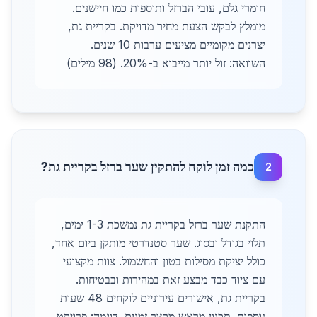
חומרי גלם, עובי הברזל ותוספות כמו חיישנים.
מומלץ לבקש הצעת מחיר מדויקת. בקריית גת,
יצרנים מקומיים מציעים ערבות 10 שנים.
השוואה: זול יותר מייבוא ב-20%. (98 מילים)
כמה זמן לוקח להתקין שער ברזל בקריית גת?
2
התקנת שער ברזל בקריית גת נמשכת 1-3 ימים,
תלוי בגודל ובסוג. שער סטנדרטי מותקן ביום אחד,
כולל יציקת מסילות בטון והחשמול. צוות מקצועי
עם ציוד כבד מבצע זאת במהירות ובבטיחות.
בקריית גת, אישורים עירוניים לוקחים 48 שעות
נוספות. תכנון מראש מקצר זמנים. דוגמה: פרויקט