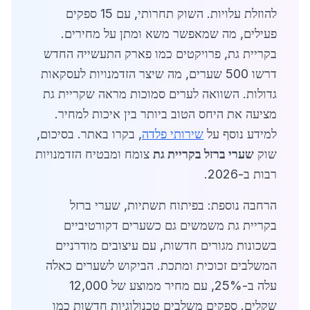
להוזלת עלויות. השוק תחרותי, עם 15 ספקים
פעילים, מה שמאפשר משא ומתן על מחירים.
בקריית גת, פרויקטים כמו פארק התעשייה החדש
דרשו 500 שערים, מה שיצר הזדמנויות לעסקאות
גדולות. השוואה לערים סמוכות מראה שקריית גת
מציעה את היחס הטוב ביותר בין איכות למחיר.
למידע נוסף על
שירותי פלדה
, בקרו באתר. בסיכום,
שוק
שערי ברזל בקריית גת
צומח ומבטיח הזדמנויות
רבות ב-2026.
הרחבה נוספת: בפיתוח תשתיות, שערי ברזל
בקריית גת משמשים גם כשערים דקורטיביים
בשכונות מגורים חדשות, עם עיצובים מודרניים
המשלבים זכוכית ומתכת. הביקוש לשערים כאלה
עלה ב-25%, עם מחיר ממוצע של 12,000
שקלים. ספקים משלבים טכנולוגיות חדשות כמו