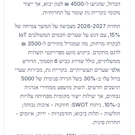
הברזל, שהגיעו ל-4500 ₪ לטון יבוא, אך ייצור
מקומי בקריית גת שומר על תחרותיות.
תחזית 2026-2027 מצביעה על המשך צמיחה של
15%, עם דגש על שערים חכמים המשולבים IoT
לבקרה מרחוק, מה שמגדיל מחירים ל-3500 ₪
לדגם מתקדם. ביקוש מונע מפרויקטי תשתית
ממשלתיים, כולל שדרוג כביש 6 הסמוך, הדורש
אלפי שערים תעשייתיים. בקריית גת, מכירות שערי
ברזל עלו ב-30% בשל הגירה פנימית של 5000
תושבים חדשים. השוק מושפע ממחירי אנרגיה
גבוהים, אך יעילות ייצור מקומית מפחיתה עלויות
ב-10%. ניתוח SWOT: חוזקות - איכות גבוהה;
חולשות - תלות ביבוא; הזדמנויות - ירוק; איומים -
תחרות סינית.