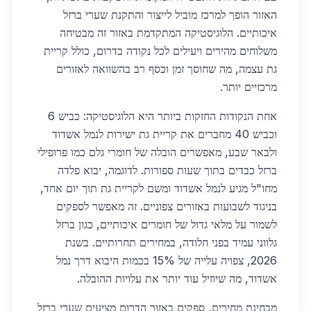
האזור הופך למרכז מוביל לייצור והתקנת שערי ברזל
איכותיים. הלוגיסטיקה המתקדמת באזור זה מבטיחה
משלוחים מהירים ויעילים לכל נקודה בדרום, כולל קריית
גת עצמה, מה שחוסך זמן וכסף רב בהשוואה לאזורים
מרכזיים יותר.
אחת הנקודות החזקות ביותר היא הלוגיסטיקה: כביש 6
וכביש 40 מחברים את קריית גת ישירות לנמל אשדוד
ולבאר שבע, מאפשרים הובלה של חומרי גלם כמו פרופילי
ברזל כבדים בתוך שעות ספורות. לדוגמה, יבוא פלדה
מחו"ל מגיע לנמל אשדוד ומשם לקריית גת תוך יום אחד,
בניגוד לשבועות באזורים צפוניים. זה מאפשר לספקים
לשמור על מלאי גדול של חומרים איכותיים, כגון ברזל
גלווני עמיד בפני חלודה, במחירים תחרותיים. בשנת
2026, צפויה עלייה של 15% בכמות היבוא דרך נמל
אשדוד, מה שיוזיל עוד יותר את עלויות ההובלה.
מבחינת מחירים, ספקים באזור הדרום מציעים שערי ברזל