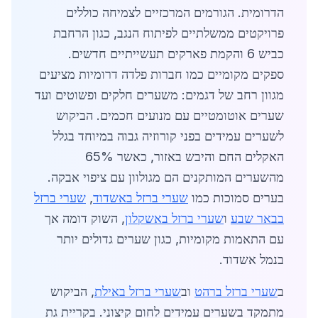
הדרומית. הגורמים המרכזיים לצמיחה כוללים
פרויקטים ממשלתיים לפיתוח הנגב, כגון הרחבת
כביש 6 והקמת פארקים תעשייתיים חדשים.
ספקים מקומיים כמו חברות פלדה דרומיות מציעים
מגוון רחב של דגמים: משערים חלקים ופשוטים ועד
שערים אוטומטיים עם מנועים חכמים. הביקוש
לשערים עמידים בפני קורוזיה גבוה במיוחד בגלל
האקלים החם והיבש באזור, כאשר 65%
מהשערים המותקנים הם מגולוון עם ציפוי אבקה.
בערים סמוכות כמו
שערי ברזל באשדוד
,
שערי ברזל
בבאר שבע
ו
שערי ברזל באשקלון
, השוק דומה אך
עם התאמות מקומיות, כגון שערים גדולים יותר
בנמל אשדוד.
ב
שערי ברזל ברהט
וב
שערי ברזל באילת
, הביקוש
מתמקד בשערים עמידים לחום קיצוני. בקריית גת