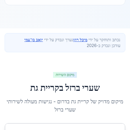
נכתב ותוחקר על ידי
מיכל רוזן
נערך ונבדק על ידי
יואב בן־עמי
עודכן ונבדק ב-2026
מיקום השירות
שערי ברזל
ב
קריית גת
מיקום מדויק של
קריית גת
ב
דרום
- נגישות מעולה לשירותי
שערי ברזל