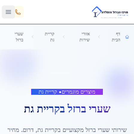
Skip to main content
דף
אזורי
קריית
שערי
הבית
שירות
גת
ברזל
מוצרים מוגמרים
•
קריית גת
שערי ברזל
ב
קריית גת
שירותי
שערי ברזל
מקצועיים ב
קריית גת
,
דרום
. מחיר