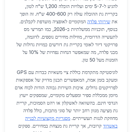
להגיע ל-5-7 ימים ועלויות הובלה 1,200 ש"ח לטון,
בקריית גת ההובלה עולה רק 400-600 ש"ח. זה הופך
את
שירותי פלדה
המקומיים לאופציה מועדפת לקבלנים.
בנוסף, תוכניות ממשלתיות ב-2026, כמו תמריצי מס
לתעשייה הדרומית, מוזילות מחירים נוספים. לדוגמה,
פרויקטי דיור לאומי בקריית גת דורשים כמויות גדולות של
מבני פלדה, מה שמאפשר הנחות נפחיות של 10% על
הזמנות מעל 50 טון.
לוגיסטיקה מתקדמת כוללת ציי משאיות כבדות עם GPS
ומעקב בזמן אמת, המאפשרים תכנון מדויק של אספקאות
לפרויקטים גדולים. איכות השירות גבוהה הודות לכוח אדם
מיומן ממכללת ספיר ומפעלים מקומיים, שמספקים ייעוץ
הנדסי חינם. בהשוואה לאשקלון או רהט הסמוכות, קריית
גת מציעה מגוון רחב יותר של סוגי מתכות, כולל פלדה
מחוזקת לגגות תעשייתיים.
מסגריות מקצועיות לבנייה
באשדוד
קרובות, אך קריית גת מנצחת במחירים. ספקים