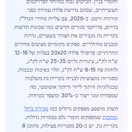
וחומרי בניין. הביקוש גבוה במיוחד לפרויקטים
תעשייתיים, שבהם נדרשת פלדה עמידה בפני
קורוזיה ורטט. ב-2026, עם עליית מחירי הנדל"ן
בדרום, פרויקטי מגורים חדשים כמו שכונות חדשות
בקריית גת מגבירים את הצורך בשערים, גדרות
ומבנים מודולריים. ספקים מקומיים מציעים מחירים
תחרותיים: פרופילי פלדה 20x20 בעלות של 12-18
ש"ח לק"ג, צינורות גליים 25-35 ש"ח לק"ג,
ולוחות פח 8-15 ש"ח לק"ג, תלוי באיכות ובכמות.
מסגריות מקצועיות לבנייה בקריית גת משלבות
טכנולוגיות חיתוך לייזר וריתוך אוטומטי, מה
שמפחית זמני ייצור ב-30% ומשפר בטיחות.
השוק מושפע מספקים גדולים כמו
מכירת ברזל
ומתכות
שמספקים חומרי גלם בכמויות גדולות.
בקריית גת, יש כ-20 מסגריות פעילות, מתוכן 8