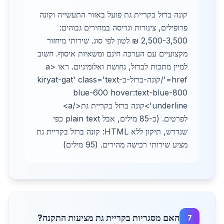
קונה ברזל בקריית גת פועל באזור התעשייה וקונה
פרופילים, צינורות וגריסה במחירים גבוהים:
2,500-3,500 ₪ לטון לפי סוג. שירותי מיחזור
מקצועיים עם הערכה חינם ומשאיות איסוף. חשוב
למיין מתכות לברזל, נחושת ואלומיניום. ראו <a
href='/קונה-ברזל-בkiryat-gat' class='text-
blue-600 hover:text-blue-800
underline'>קונה ברזל בקריית גת</a>
לפרטים. (כ-85 מילים, אבל plain text כפי
שנדרש, תיקון ללא HTML: קונה ברזל בקריית גת
מציע שירותי רכישה מהירים. (95 מילים)
האם מסגריות בקריית גת מציעות התקנה?
7