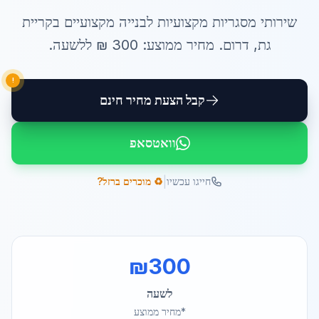
שירותי
מסגריות מקצועיות לבנייה
מקצועיים ב
קריית
גת
,
דרום
. מחיר ממוצע:
300
₪ ל
לשעה
.
!
קבל הצעת מחיר חינם
וואטסאפ
|
חייגו עכשיו
♻️ מוכרים ברזל?
₪
300
לשעה
*מחיר ממוצע