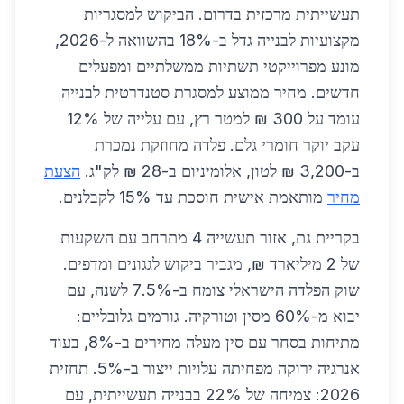
תעשייתית מרכזית בדרום. הביקוש למסגריות
מקצועיות לבנייה גדל ב-18% בהשוואה ל-2026,
מונע מפרוייקטי תשתיות ממשלתיים ומפעלים
חדשים. מחיר ממוצע למסגרת סטנדרטית לבנייה
עומד על 300 ₪ למטר רץ, עם עלייה של 12%
עקב יוקר חומרי גלם. פלדה מחוזקת נמכרת
ב-3,200 ₪ לטון, אלומיניום ב-28 ₪ לק"ג.
הצעת
מחיר
מותאמת אישית חוסכת עד 15% לקבלנים.
בקריית גת, אזור תעשייה 4 מתרחב עם השקעות
של 2 מיליארד ₪, מגביר ביקוש לגגונים ומדפים.
שוק הפלדה הישראלי צומח ב-7.5% לשנה, עם
יבוא מ-60% מסין וטורקיה. גורמים גלובליים:
מתיחות בסחר עם סין מעלה מחירים ב-8%, בעוד
אנרגיה ירוקה מפחיתה עלויות ייצור ב-5%. תחזית
2026: צמיחה של 22% בבנייה תעשייתית, עם