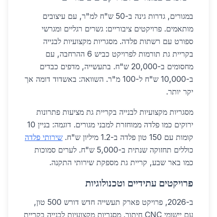
במגורים, גדרות גינה ב-50 ש"ח למ"ר, עם עיצובים
מותאמים. פרויקטים ציבוריים: גשרים רגליים ומגרשי
ספורט עם רשתות פלדה. מסגריות מקצועיות לבנייה
בקריית גת תורמות לפרויקט כביש 6 ההרחבה, עם
מחסומים ב-20,000 ש"ח. בתעשייה, מדפים כבדים
ב-10,000 ש"ח ל-100 מ"ר. השוואה: באשדוד דומה אך
יקר יותר.
מסגריות מקצועיות לבנייה בקריית גת מציעות פתרונות
ירוקים כמו פלדה ממוחזרת למבני מגורים. דוגמה: בניין 10
קומות עם 150 טון פלדה ב-1.2 מיליון ש"ח.
שירותי פלדה
כוללים תחזוקה שנתית ב-5,000 ש"ח. לערים סמוכות
כמו באר שבע, קריית גת מספקת שירותי התקנה.
פרויקטים עתידיים וטכנולוגיות
ב-2026, פרויקט פארק תעשייה חדש דורש 500 טון,
עם יישומי CNC חיתוך. מסגריות מקצועיות לבנייה בקריית