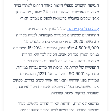
הנסיעה הקצרים מפעלי הייצור באזור הדרום לאתרי בנייה
מקומיים מאפשרים משלוחים תוך 24 שעות, מה שחוסך
אלפי שקלים בהובלה בהשוואה לספקים ממרכז הארץ.
קונה ברזל בקריית גת
יכול להעריך את המחירים
התחרותיים שמציעים מסגריות מקצועיות לבנייה בקריית
גת. בשנת 2026, מחירי פרופילי פלדה עומדים על
4,500-6,000 ש"ח לטון, נמוכים ב-15-20% ממחירים
במרכז הארץ כמו תל אביב. הסיבה לכך היא תחרות
מקומית גבוהה וגישה ישירה למחסנים גדולים באזור
התעשייה של קריית גת. איכות החומרים גבוהה במיוחד,
עם תקני ISO 9001 ותקן ישראלי 1221, המבטיחים
עמידות בפני קורוזיה ותנאי מזג אוויר קשים בדרום. ספקים
אלה משתמשים בפלדה מיובאת איכותית מסין ואירופה,
שעוברת בדיקות איכות קפדניות.
בהשוואה ארצית, יתרונות האזור הדרום בולטים. בעוד
שבאזור המרכז, כמו ראשון לציון, זמני אספקה יכולים