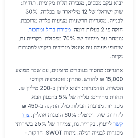
יבוא עקב מכסים, מגבירה תלות מקומית. תחזית:
שוק ישראלי של 12 מיליארד ₪ בפלדה, 30%
לבנייה. מסגריות חדשניות מציעות פלדה מרוכבת,
חזקה פי 2 בעלות דומה.
מכירת ברזל ומתכות
צומחת עם מיחזור של 70% מפסולת. בקריית גת,
שיתופי פעולה עם אינטל מגבירים ביקוש למסגרות
נקיות.
אתגרים: מחסור בעובדים מיומנים, עם שכר ממוצע
15,000 ₪ לחודש. פתרון: אוטומציה וקורסי
הכשרה. הזדמנויות: ייצוא לירדן ב-200 מיליון ₪.
תחזית מחירים: עלייה של 5% ברבעון הבא.
מסגריות מציעות חבילות כולל התקנה ב-450 ₪
ליחידה. שוק דיגיטלי: 60% הזמנות אונליין.
צרו
קשר
לייעוץ. בקריית גת, צמיחה של 25% בשירותי
מסגרות לבנייה רגילה. ניתוח SWOT: חוזקות -