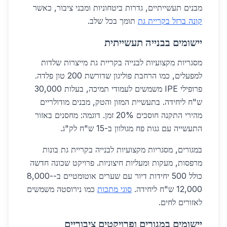
מבנים תעשייתיים, גדרות ביטחוניות ומבני ציבור, כאשר
קונה ברזל בקריית גת
תומך בכל שלב.
יישומים בבנייה תעשייתית
מסגריות מקצועיות לבנייה בקריית גת מייצרות שלדות
למפעלים, כמו הרחבת פוליגון שדורשת 200 טון פלדה.
פרופילי IPE משמשים לעמודי תמיכה, בעלות 30,000
ש"ח ליחידה. בתעשיית המזון והטק, מבנים מודולריים
מהירי התקנה חוסכים 20% זמן. דוגמה: מחסנים באזור
התעשייה עם גגות פח מגולוון ב-15 ש"ח לק"ג.
במגורים, מסגריות מקצועיות לבנייה בקריית גת בונות
מרפסות, מעקות ומעליות חיצוניות. פרויקט שכונה חדשה
כולל 500 יחידות דיור עם שערים אוטומטיים ב-8,000-
12,000 ש"ח ליחידה.
סוגי מתכות
כמו נירוסטה משמשים
לאזורים לחים.
יישומים במגורים ופרויקטים ציבוריים