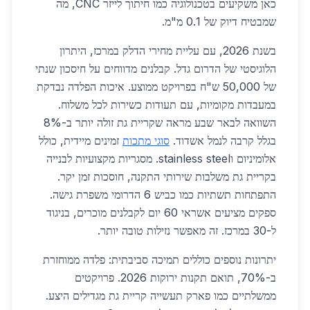
כאן משקיעים בטכנולוגיה כמו חיתוך לייזר CNC, מה
שמבטיח דיוק של 0.1 מ"מ.
בשנת 2026, עם עליית מחירי הדלק במרכז, היתרון
הלוגיסטי של הדרום גדל. קבלנים מדווחים על חיסכון שנתי
של 50,000 ש"ח בפרויקט ממוצע. איכות הפלדה נבדקת
במעבדות מקומיות, עם תעודות כשירות לכל משלוח.
השוואה לבאר שבע מראה שקריית גת זולה יותר ב-8%
בגלל קרבה לנמל אשדוד.
סוגי מתכות
זמינים מיידית, כולל
אלומיניום וstainless steel. מסגריות מקצועיות לבנייה
בקריית גת משלבות שירותי התקנה, חוסכות זמן יקר.
התפתחות תשתיות כמו כביש 6 הדרומי משפרת גישה.
ספקים מציעים אשראי 60 יום לקבלנים מוכרים, בניגוד
ל-30 במרכז. זה מאפשר נזילות טובה יותר.
יתרונות נוספים כוללים תמיכה סביבתית: פלדה ממוחזרת
ב-70%, תואם תקנות ירוקות 2026. פרויקטים
ממשלתיים כמו פארק תעשייה קריית גת מגדילים היצע.