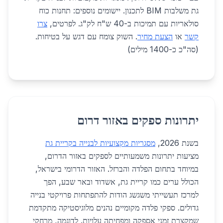
גת משלבות BIM לתכנון. יישומים נוספים: תחנות כוח
סולאריות עם תמיכות ב-40 ש"ח לק"ג. לפרטים,
צרו
קשר
או
הצעת מחיר
. השוק צומח עם דגש על בטיחות.
(סה"כ כ-1400 מילים)
יתרונות ספקים באזור דרום
בשנת 2026,
מסגריות מקצועיות לבנייה בקריית גת
מציעות יתרונות משמעותיים לספקים באזור הדרום,
במיוחד בתחום הפלדה והברזל. האזור הדרומי בישראל,
הכולל ערים כמו קריית גת, אשדוד ובאר שבע, הפך
למרכז תעשייתי משגשג הודות להתפתחות פרויקטי בנייה
גדולים. ספקי פלדה מקומיים נהנים מלוגיסטיקה מתקדמת
שמקצרת זמני אספקה ומפחיתה עלויות. לדוגמה, מרחקי