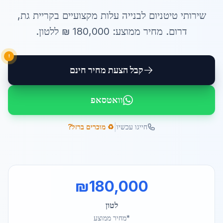
שירותי
טיטניום לבנייה עלות
מקצועיים ב
קריית גת
,
דרום
. מחיר ממוצע:
180,000
₪ ל
לטון
.
!
קבל הצעת מחיר חינם
וואטסאפ
|
חייגו עכשיו
♻️ מוכרים ברזל?
₪
180,000
לטון
*מחיר ממוצע