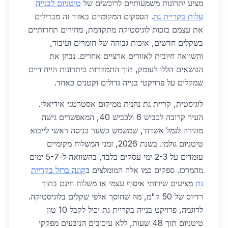
מציע יתרונות משמעותיים לרוכשים של
טיטניום לבנייה
עלות בקריית גת
. הספקים המקומיים באזור זה מבדילים
את עצמם בזכות לוגיסטיקה מתקדמת, מחירים תחרותיים
בשקלים חדשים, איכות גבוהה של חומרים ועיבוד,
והשוואה חיובית לאזורים ארציים אחרים. נבחן את
הנושאים הללו לעומק, תוך התמקדות ביתרונות הייחודיים
שמקלים על פרויקטי בנייה גדולים וקטנים כאחד.
לוגיסטית, קריית גת נהנית ממיקום אסטרטגי אידיאלי.
העיר קרובה לכביש 6 ולכביש 40, המאפשרים גישה
מהירה לנמל אשדוד, שמשמש כשער כניסה ראשי לייבוא
טיטניום גולמי. בשנת 2026, זמני המשלוח מקומיים
עומדים על 2-3 ימי עסקים בלבד, בהשוואה ל-5-7 ימים
מהמרכז. ספקים כמו אלה המומלצים ב
קונה ברזל בקריית
גת
מציעים שירותי איסוף עצמי או משלוח חינם בתוך
רדיוס של 50 ק"מ, מה שחוסך אלפי שקלים בלוגיסטיקה.
לדוגמה, פרויקט בנייה בקריית גת יכול לקבל 10 טון
טיטניום תוך 48 שעות, ללא עיכובים הנובעים מפקקי