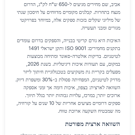
אביב, שם מחירים מגיעים ל-650 ש"ח לק"ג, הדרום
מנצח בתחרות. קבלנים מקומיים מדווחים על חיסכון שנתי
של מיליוני שקלים בזכות ספקים אלה, במיוחד בפרויקטי
מגורים ומבני תעשייה.
האיכות היא גורם קריטי בבנייה, והספקים בדרום עומדים
בתקנים מחמירים: ISO 9001 ותקן ישראלי 1491
לטיטניום. בדיקות אולטרה-סאונד ומתיחה מבוצעות
במקום, עם תעודות איכות דיגיטליות. בשנת 2026,
מפעלים בקריית גת משקיעים בטכנולוגיית חיתוך לייזר
מדויק לטיטניום, המפחיתה פסולת ב-30% ומשפרת דיוק.
השוואה לארצית: בצפון, איכות דומה אך זמני אספקה
ארוכים יותר; במרכז, עלויות גבוהות יותר בגלל תיווך.
ספקים דרומיים מציעים אחריות של 10 שנים על קורוזיה,
מה שמבטיח השקעה ארוכת טווח.
השוואה ארצית מפורטת