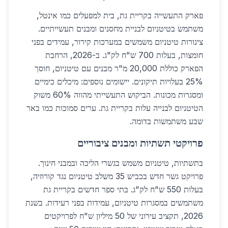
פארק התעשייה בקריית גת, בית למפעלים כמו אינטל,
משתמש בטיטניום לבניית מחסנים ומבנים תעשייתיים.
צינורות טיטניום משמשים במערכות קירור, עמידים בפני
חומצות, בעלות 700 ש"ח לק"ג. ב-2026, הרחבת
הפארק כוללת 20,000 מ"ר מבנים עם טיטניום, חוסך
25% בעלויות תיקונים. יישומים נוספים: מיכלים כימיים
ומסגרות מכונות. הביקוש התעשייתי מהווה 60% משוק
הטיטניום לבנייה עלות בקריית גת. ערים סמוכות כמו באר
שבע משתמשות בדומה.
פרויקטי תשתיות ומבנים ציבוריים
בתשתיות, טיטניום משמש בגשרי הליכה ובמבני חינוך.
פרויקט גשר חדש בכביש 35 משלב טיטניום נגד קורוזיה,
בעלות 550 ש"ח לק"ג. בתי ספר חדשים בקריית גת
משתמשים במסגרות טיטניום, עמידות בפני רעידות. בשנת
2026, תקציב עירוני של 50 מיליון ש"ח לפרויקטים