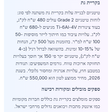
בקריית גת
טיטניום לבנייה עלות בקריית גת משתנה לפי סוג:
לוחות טיטניום Grade 2 עולים 480 ש"ח לק"ג,
בעוד צינורות Ti-6Al-4V מגיעים ל-680 ש"ח
לק"ג. עלויות עיבוד כמו חיתוך לייזר מוסיפות 50-
100 ש"ח למ"ר. בהזמנות מעל 500 ק"ג, הנחות
של 10-15% זמינות. בהשוואה לברזל רגיל (כ-4
ש"ח לק"ג), טיטניום יקר פי 150 אך חוסך בעלויות
תחזוקה ארוכות טווח. גורמים המשפיעים: תנודות
במטבע חוץ, עלויות אנרגיה ומחסור גלובלי. בשנת
2026, מחיר ממוצע לטון הוא 550,000 ש"ח.
ספקים מובילים ומקורות רכישה
ספקים מומלצים בקריית גת כוללים חברות מקומיות
כמו אינטק מתכות ויבואנים גדולים מרחבי ישראל.