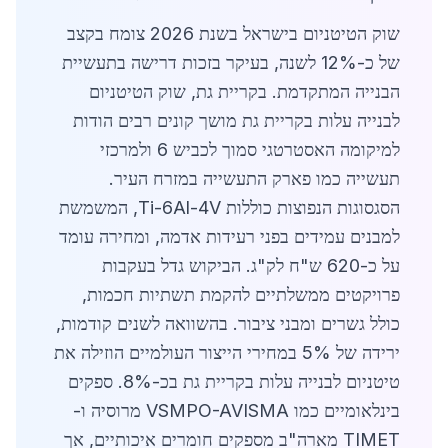
שוק הטיטניום בישראל בשנת 2026 צומח בקצב
של כ-12% לשנה, בעיקר בזכות דרישה בתעשיית
הבנייה המתקדמת. בקריית גת, שוק הטיטניום
לבנייה עלות בקריית גת מושך קונים רבים הודות
למיקומה האסטרטגי סמוך לכביש 6 ולמרכזי
תעשייה כמו פארק התעשייה במזרח העיר.
הסגסוגות הנפוצות כוללות Ti-6Al-4V, המשמשת
למבנים עמידים בפני רעידות אדמה, ומחירה עומד
על כ-620 ש"ח לק"ג. הביקוש גדל בעקבות
פרויקטים ממשלתיים להקמת תשתיות חכמות,
כולל גשרים ומבני ציבור. בהשוואה לשנים קודמות,
ירידה של 5% במחירי הייצור העולמיים הוזילה את
טיטניום לבנייה עלות בקריית גת בכ-8%. ספקים
בינלאומיים כמו VSMPO-AVISMA מרוסיה ו-
TIMET מארה"ב מספקים חומרים איכותיים, אך