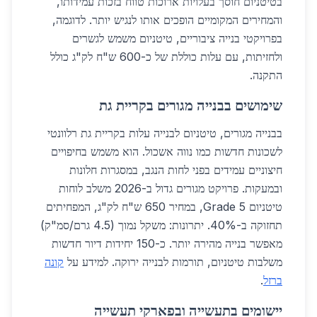
בטיטניום חוסך בעלויות ארוכות טווח בזכות עמידותו,
והמחירים המקומיים הופכים אותו לנגיש יותר. לדוגמה,
בפרויקטי בנייה ציבוריים, טיטניום משמש לגשרים
ולחזיתות, עם עלות כוללת של כ-600 ש"ח לק"ג כולל
התקנה.
שימושים בבנייה מגורים בקריית גת
בבנייה מגורים, טיטניום לבנייה עלות בקריית גת רלוונטי
לשכונות חדשות כמו נווה אשכול. הוא משמש בחיפויים
חיצוניים עמידים בפני לחות הנגב, במסגרות חלונות
ובמעקות. פרויקט מגורים גדול ב-2026 משלב לוחות
טיטניום Grade 5, במחיר 650 ש"ח לק"ג, המפחיתים
תחזוקה ב-40%. יתרונות: משקל נמוך (4.5 גרם/סמ"ק)
מאפשר בנייה מהירה יותר. כ-150 יחידות דיור חדשות
משלבות טיטניום, תורמות לבנייה ירוקה. למידע על
קונה
ברזל
.
יישומים בתעשייה ובפארקי תעשייה