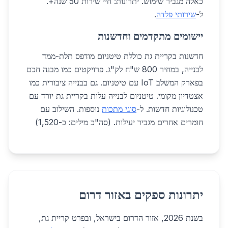
כאלה מגביר שימוש. יתרונות: חיי שירות 50 שנה+.
ל-
שירותי פלדה
.
יישומים מתקדמים וחדשנות
חדשנות בקריית גת כוללת טיטניום מודפס תלת-ממד
לבנייה, במחיר 800 ש"ח לק"ג. פרויקטים כמו מבנה חכם
בפארק המשלב IoT עם טיטניום. גם בבנייה ציבורית כמו
אצטדיון מקומי. טיטניום לבנייה עלות בקריית גת יורד עם
טכנולוגיות חדשות. ל-
סוגי מתכות
נוספות. השילוב עם
חומרים אחרים מגביר יעילות. (סה"כ מילים: כ-1,520)
יתרונות ספקים באזור דרום
בשנת 2026, אזור הדרום בישראל, ובפרט קריית גת,