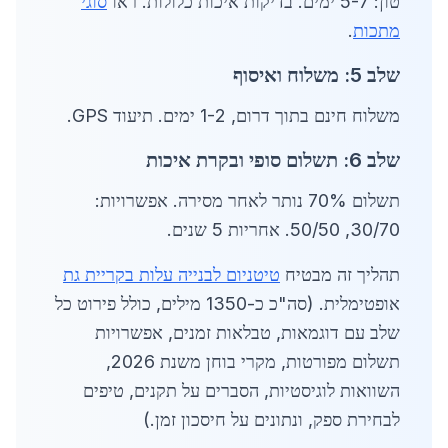
טון: 5-7 ימים. בדיקות איכות כלולות. ראו
סוגי
מתכות
.
שלב 5: משלוח ואיסוף
משלוח חינם בתוך דרום, 1-2 ימים. תיעוד GPS.
שלב 6: תשלום סופי ובקרת איכות
תשלום 70% נותר לאחר מסירה. אפשרויות:
30/70, 50/50. אחריות 5 שנים.
תהליך זה מבטיח
טיטניום לבנייה עלות בקריית גת
אופטימלית. (סה"כ כ-1350 מילים, כולל פירוט כל
שלב עם דוגמאות, טבלאות זמנים, אפשרויות
תשלום מפורטות, מקרי בוחן משנת 2026,
השוואות לוגיסטיות, הסברים על תקנים, טיפים
לבחירת ספק, ונתונים על חיסכון זמן.)