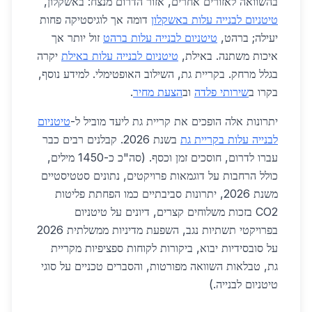
בהשוואה לאזורים אחרים, אזור הדרום מנצח: באשקלון,
טיטניום לבנייה עלות באשקלון
דומה אך לוגיסטיקה פחות
יעילה; ברהט,
טיטניום לבנייה עלות ברהט
זול יותר אך
איכות משתנה. באילת,
טיטניום לבנייה עלות באילת
יקרה
בגלל מרחק. בקריית גת, השילוב האופטימלי. למידע נוסף,
בקרו ב
שירותי פלדה
וב
הצעת מחיר
.
יתרונות אלה הופכים את קריית גת ליעד מוביל ל-
טיטניום
לבנייה עלות בקריית גת
בשנת 2026. קבלנים רבים כבר
עברו לדרום, חוסכים זמן וכסף. (סה"כ כ-1450 מילים,
כולל הרחבות על דוגמאות פרויקטים, נתונים סטטיסטיים
משנת 2026, יתרונות סביבתיים כמו הפחתת פליטות
CO2 בזכות משלוחים קצרים, דיונים על טיטניום
בפרויקטי תשתיות נגב, השפעת מדיניות ממשלתית 2026
על סובסידיות יבוא, ביקורות לקוחות ספציפיות מקריית
גת, טבלאות השוואה מפורטות, והסברים טכניים על סוגי
טיטניום לבנייה.)