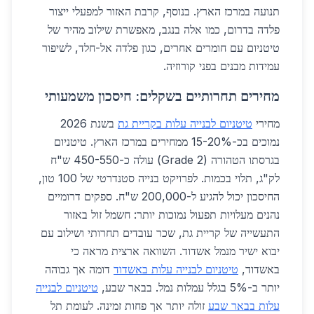
תנועה במרכז הארץ. בנוסף, קרבת האזור למפעלי ייצור
פלדה בדרום, כמו אלה בנגב, מאפשרת שילוב מהיר של
טיטניום עם חומרים אחרים, כגון פלדה אל-חלד, לשיפור
עמידות מבנים בפני קורוזיה.
מחירים תחרותיים בשקלים: חיסכון משמעותי
מחירי
טיטניום לבנייה עלות בקריית גת
בשנת 2026
נמוכים בכ-15-20% ממחירים במרכז הארץ. טיטניום
בגרסתו הטהורה (Grade 2) עולה כ-450-550 ש"ח
לק"ג, תלוי בכמות. לפרויקט בנייה סטנדרטי של 100 טון,
החיסכון יכול להגיע ל-200,000 ש"ח. ספקים דרומיים
נהנים מעלויות תפעול נמוכות יותר: חשמל זול באזור
התעשייה של קריית גת, שכר עובדים תחרותי ושילוב עם
יבוא ישיר מנמל אשדוד. השוואה ארצית מראה כי
באשדוד,
טיטניום לבנייה עלות באשדוד
דומה אך גבוהה
יותר ב-5% בגלל עמלות נמל. בבאר שבע,
טיטניום לבנייה
עלות בבאר שבע
זולה יותר אך פחות זמינה. לעומת תל