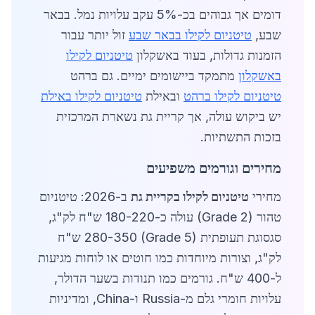
דומים אך גבוהים בכ-5% עקב עלויות נמל. בבאר
שבע,
טיטניום לקילו בבאר שבע
זול יותר עבור
הזמנות גדולות, בעוד באשקלון
טיטניום לקילו
באשקלון
מתמקד ביישומים ימיים. גם ברהט
טיטניום לקילו ברהט
ובאילת
טיטניום לקילו באילת
יש ביקוש עולה, אך קריית גת נשארת המרכזית
בזכות התשתיות.
מחירים וגורמים משפיעים
מחירי
טיטניום לקילו בקריית גת
ב-2026: טיטניום
טהור (Grade 2) עולה כ-180-220 ש"ח לק"ג,
סגסוגת תעופתית (Grade 5) 280-350 ש"ח
לק"ג, וצורות מיוחדות כמו חוטים או לוחות מגיעות
ל-400 ש"ח. גורמים כמו תנודות בשער הדולר,
עלויות חומרי גלם מ-Russia ו-China, ומדיניות