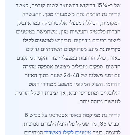
של כ-15% בביקוש בהשוואה לשנה קודמת, כאשר
קריית גת תורמת נתח משמעותי מכך. התעשייה
המקומית, הכוללת מפעלי אלקטרוניקה כמו אינטל,
חברות פלסטיק ותעשיות מזון, משתמשת בטיטניום
לייצור רכיבים מדויקים. הביקוש ל
טיטניום לקילו
בקריית גת
מונע מפרויקטים תשתיתיים גדולים
באזור, כולל הרחבות במפעלי ייצור והקמת מתקנים
חדשים. ספקים מובילים מציעים אספקה מהירה,
עם זמני משלוח של 24-48 שעות בתוך האזור
הדרומי. השוק המקומי מושפע ממחירי הנפט
הגלובליים ומתעריפי יבוא, אך יציבות השקל תורמת
לנגישות גבוהה יותר.
קריית גת ממוקמת באופן אסטרטגי על כביש 6
וכביש 35, מה שמקל על הובלה לערים סמוכות.
לדוגמה, בעיר
טיטניום לקילו באשדוד
המחירים