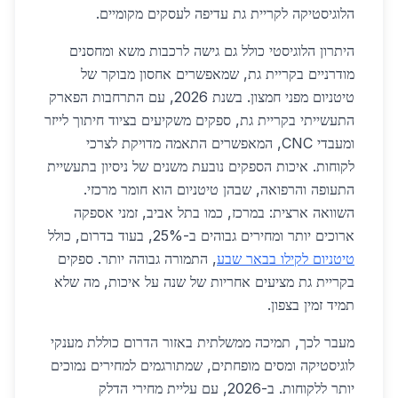
הלוגיסטיקה לקריית גת עדיפה לעסקים מקומיים.
היתרון הלוגיסטי כולל גם גישה לרכבות משא ומחסנים
מודרניים בקריית גת, שמאפשרים אחסון מבוקר של
טיטניום מפני חמצון. בשנת 2026, עם התרחבות הפארק
התעשייתי בקריית גת, ספקים משקיעים בציוד חיתוך לייזר
ומעבדי CNC, המאפשרים התאמה מדויקת לצרכי
לקוחות. איכות הספקים נובעת משנים של ניסיון בתעשיית
התעופה והרפואה, שבהן טיטניום הוא חומר מרכזי.
השוואה ארצית: במרכז, כמו בתל אביב, זמני אספקה
ארוכים יותר ומחירים גבוהים ב-25%, בעוד בדרום, כולל
טיטניום לקילו בבאר שבע
, התמורה גבוהה יותר. ספקים
בקריית גת מציעים אחריות של שנה על איכות, מה שלא
תמיד זמין בצפון.
מעבר לכך, תמיכה ממשלתית באזור הדרום כוללת מענקי
לוגיסטיקה ומסים מופחתים, שמתורגמים למחירים נמוכים
יותר ללקוחות. ב-2026, עם עליית מחירי הדלק