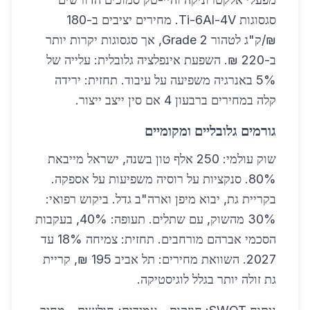
סגסוגות Ti-6Al-4V. מחירים יציבים ב-180
₪/ק"ג לטהור Grade 2, אך סגסוגות יקרות יותר
ב-220 ₪. השפעת אינפלציה גלובלית: עלייה של
5% באנרגיה משפיעה על עיבוד. תחזית: ירידה
קלה במחירים ברבעון 4 אם סין ייצב ייצור.
גורמים גלובליים ומקומיים
שוק עולמי: 250 אלף טון בשנה, ישראל מייבאת
80%. סנקציות על רוסיה משפיעות על אספקה.
בקריית גת, יבוא מיפן וארה"ב גדל. ביקוש רפואי:
30% מהשוק, עם שתלים. תעופה: 40%, בעקבות
הסכמי אברהם מורחבים. תחזית: צמיחה 18% עד
2027. השוואת מחירים: תל אביב 195 ₪, קריית
גת זולה יותר בגלל לוגיסטיקה.