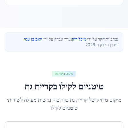
נכתב ותוחקר על ידי
מיכל רוזן
נערך ונבדק על ידי
יואב בן־עמי
עודכן ונבדק ב-2026
מיקום השירות
טיטניום לקילו
ב
קריית גת
מיקום מדויק של
קריית גת
ב
דרום
- נגישות מעולה לשירותי
טיטניום לקילו