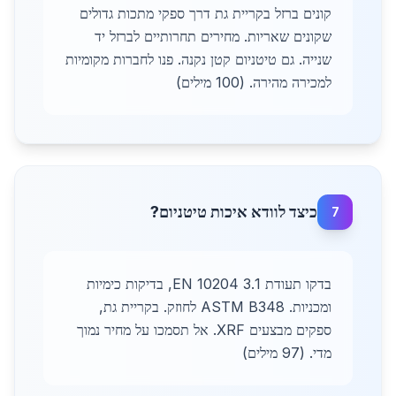
קונים ברזל בקריית גת דרך ספקי מתכות גדולים
שקונים שאריות. מחירים תחרותיים לברזל יד
שנייה. גם טיטניום קטן נקנה. פנו לחברות מקומיות
למכירה מהירה. (100 מילים)
כיצד לוודא איכות טיטניום?
7
בדקו תעודת 3.1 EN 10204, בדיקות כימיות
ומכניות. ASTM B348 לחוזק. בקריית גת,
ספקים מבצעים XRF. אל תסמכו על מחיר נמוך
מדי. (97 מילים)