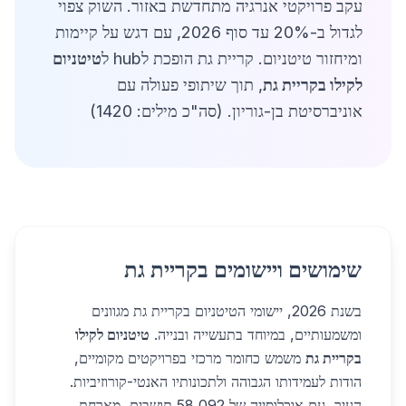
עקב פרויקטי אנרגיה מתחדשת באזור. השוק צפוי
לגדול ב-20% עד סוף 2026, עם דגש על קיימות
ומיחזור טיטניום. קריית גת הופכת לhub ל
טיטניום
לקילו בקריית גת
, תוך שיתופי פעולה עם
אוניברסיטת בן-גוריון. (סה"כ מילים: 1420)
שימושים ויישומים בקריית גת
בשנת 2026, יישומי הטיטניום בקריית גת מגוונים
ומשמעותיים, במיוחד בתעשייה ובנייה.
טיטניום לקילו
בקריית גת
משמש כחומר מרכזי בפרויקטים מקומיים,
הודות לעמידותו הגבוהה ולתכונותיו האנטי-קורוזיביות.
העיר, עם אוכלוסייה של 58,092 תושבים, מארחת