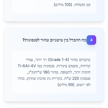
זמן ומשלוח. (105 מילים)
מה ההבדל בין טיטניום טהור לסגסוגות?
4
טיטניום טהור (Grade 1-4) רך יותר, עמיד
קורוזיה, משמש צינורות. סגסוגות כמו Ti-6Al-4V
חזקות יותר, לתעופה. טהור 180 ש"ח/ק"ג,
סגסוגת 220 ש"ח. בקריית גת זמינות שתיהן. בחרו
לפי יישום. (99 מילים)