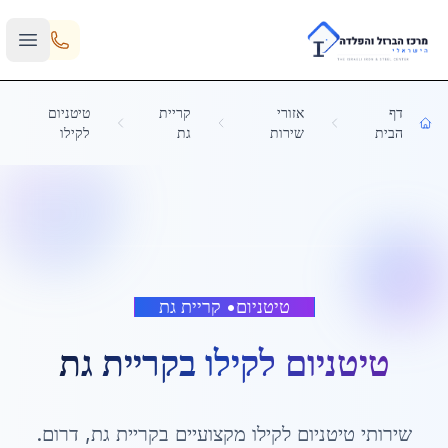
Skip to main content
דף
אזורי
קריית
טיטניום
הבית
שירות
גת
לקילו
טיטניום
•
קריית גת
טיטניום לקילו
ב
קריית גת
שירותי
טיטניום לקילו
מקצועיים ב
קריית גת
,
דרום
.