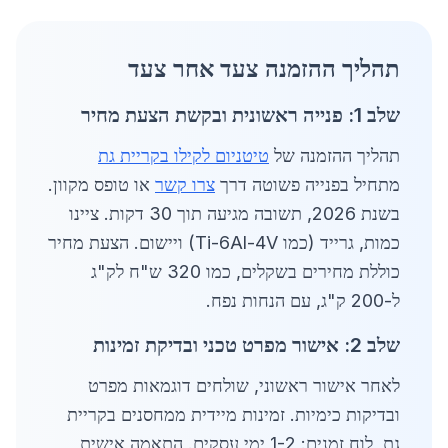
תהליך ההזמנה צעד אחר צעד
שלב 1: פנייה ראשונית ובקשת הצעת מחיר
תהליך ההזמנה של
טיטניום לקילו בקריית גת
מתחיל בפנייה פשוטה דרך
צרו קשר
או טופס מקוון.
בשנת 2026, תשובה מגיעה תוך 30 דקות. ציינו
כמות, גרייד (כמו Ti-6Al-4V) ויישום. הצעת מחיר
כוללת מחירים בשקלים, כמו 320 ש"ח לק"ג
ל-200 ק"ג, עם הנחות נפח.
שלב 2: אישור מפרט טכני ובדיקת זמינות
לאחר אישור ראשוני, שולחים דוגמאות מפרט
ובדיקות כימיות. זמינות מיידית ממחסנים בקריית
גת, לוח זמנים: 1-2 ימי עסקים. התאמה אישית