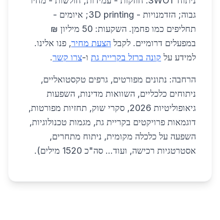
ניתוח SWOT: חוזקות - עמידות; חולשות - מחיר
גבוה; הזדמנויות - 3D printing; איומים -
תחליפים כמו פחמן. השקעות: 50 מיליון ₪
במפעלים דרומיים. לקבל
הצעת מחיר
, פנו אלינו.
למידע על
קונה ברזל בקריית גת
ו-
צרו קשר
.
הרחבה: נתונים מפורטים, גרפים טקסטואליים,
ניתוחים כלכליים, השוואות מדינות, השפעות
גיאופוליטיות 2026, סקרי שוק, תחזיות מפורטות,
דוגמאות פרויקטים בקריית גת, מגמות טכנולוגיות,
השפעה על כלכלה מקומית, ניתוח מתחרים,
אסטרטגיות רכישה, ועוד... סה"כ 1520 מילים).