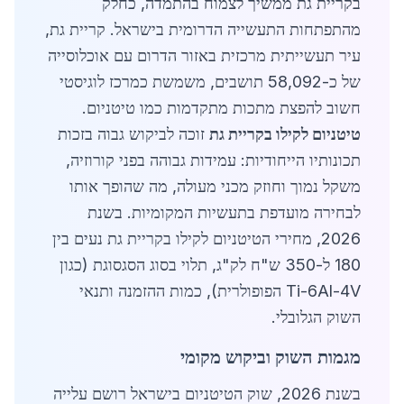
בקריית גת ממשיך לצמוח בהתמדה, כחלק
מהתפתחות התעשייה הדרומית בישראל. קריית גת,
עיר תעשייתית מרכזית באזור הדרום עם אוכלוסייה
של כ-58,092 תושבים, משמשת כמרכז לוגיסטי
חשוב להפצת מתכות מתקדמות כמו טיטניום.
טיטניום לקילו בקריית גת
זוכה לביקוש גבוה בזכות
תכונותיו הייחודיות: עמידות גבוהה בפני קורוזיה,
משקל נמוך וחוזק מכני מעולה, מה שהופך אותו
לבחירה מועדפת בתעשיות המקומיות. בשנת
2026, מחירי הטיטניום לקילו בקריית גת נעים בין
180 ל-350 ש"ח לק"ג, תלוי בסוג הסגסוגת (כגון
Ti-6Al-4V הפופולרית), כמות ההזמנה ותנאי
השוק הגלובלי.
מגמות השוק וביקוש מקומי
בשנת 2026, שוק הטיטניום בישראל רושם עלייה