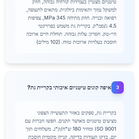
טיטניום מצטיין בעמידות קורוזיה גבוהה, חוזק
למשקל נמוך ותאימות ביולוגית. מתאים לתעופה,
רפואה ובנייה. חוזק מתיחה 345 MPa, צפיפות
4.5 ג/סמ"ק. בקריית גת משמש בפרויקטי
היי-טק. חסרון: עלות גבוהה. תוחלת חיים ארוכה
חוסכת בעלויות ארוכות טווח. (102 מילים)
איפה קונים טיטניום איכותי בקריית גת?
3
בקריית גת, ספקים באזור התעשייה הצפוני
מציעים טיטניום מאושר תקנים. חפשו חברות עם
ISO 9001 ומחיר 180 ש"ח/ק"ג. משלוחים תוך
יום. בדקו תעודות בדיקה. קנייה מקומית חוסכת