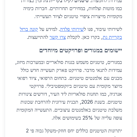
עמידות לחומצות.
טיטניום לקילו בקריית גת
זמין בצורות
כמו מוטות וצלחות, במחירים תחרותיים. חברות כימיה
מקומיות מייצרות ציפויי טיטניום לציוד תעשייתי.
לשירותי עיבוד, פנו ל
שירותי פלדה
. למידע על
קונה ברזל
בקריית גת
, בקרו כאן. לקבלת
צרו קשר
להתייעצות.
יישומים במגורים ופרויקטים מיוחדים
במגורים, טיטניום משמש בגגות סולאריים ובמערכות מיזוג,
עמידות לתנאי מדבר. פרויקט פארק תעשייה חדש כולל
מבנים עם אלמנטים טיטניום. בתחום הרפואי, ציוד רפואי
מיוצר מקומית עם טיטניום ביוקומפטיבילי. פרויקטי
אנרגיה, כמו תחנות סולאריות ליד העיר, דורשים צינורות
טיטניום. בשנת 2026, תכנית עירונית להרחבת שכונות
משלבת טיטניום באלמנטים עיצוביים. התעשייה המקומית
צופה עלייה של 25% בשימושים אלה.
יתרונות הטיטניום כוללים יחס חוזק-משקל גבוה פי 2