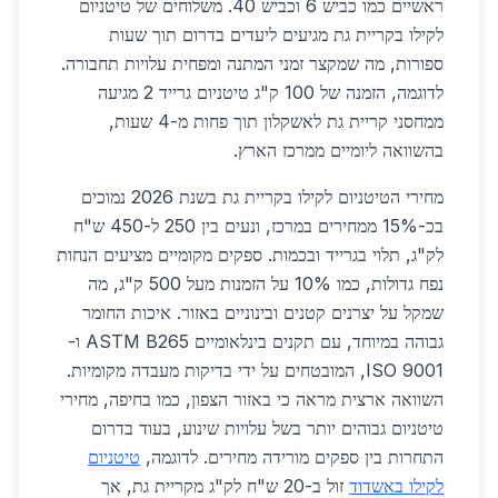
ראשיים כמו כביש 6 וכביש 40. משלוחים של טיטניום
לקילו בקריית גת מגיעים ליעדים בדרום תוך שעות
ספורות, מה שמקצר זמני המתנה ומפחית עלויות תחבורה.
לדוגמה, הזמנה של 100 ק"ג טיטניום גרייד 2 מגיעה
ממחסני קריית גת לאשקלון תוך פחות מ-4 שעות,
בהשוואה ליומיים ממרכז הארץ.
מחירי הטיטניום לקילו בקריית גת בשנת 2026 נמוכים
בכ-15% ממחירים במרכז, ונעים בין 250 ל-450 ש"ח
לק"ג, תלוי בגרייד ובכמות. ספקים מקומיים מציעים הנחות
נפח גדולות, כמו 10% על הזמנות מעל 500 ק"ג, מה
שמקל על יצרנים קטנים ובינוניים באזור. איכות החומר
גבוהה במיוחד, עם תקנים בינלאומיים ASTM B265 ו-
ISO 9001, המובטחים על ידי בדיקות מעבדה מקומיות.
השוואה ארצית מראה כי באזור הצפון, כמו בחיפה, מחירי
טיטניום גבוהים יותר בשל עלויות שינוע, בעוד בדרום
התחרות בין ספקים מורידה מחירים. לדוגמה,
טיטניום
לקילו באשדוד
זול ב-20 ש"ח לק"ג מקריית גת, אך