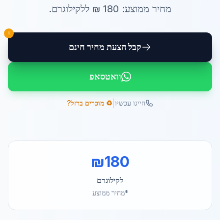
מחיר ממוצע:
180
₪ ל
לקילוגרם
.
!
קבל הצעת מחיר חינם
וואטסאפ
|
חייגו עכשיו
♻️ מוכרים ברזל?
₪
180
לקילוגרם
*מחיר ממוצע