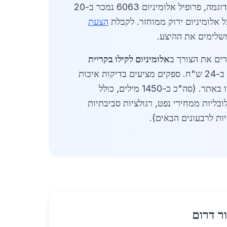
ספקים מרכזיים בקריית מלאכי כוללים חברות ותיקות עם מלאי גדול, המציעות הנחות לכמויות מעל טון אחד. לדוגמה, פרופיל אלומיניום 6063 נמכר ב-20
הצעת
לימים את ההיצע.
רים את הצורך ב
אלומיניום לקילו בקריית
, עם צפי למכירות של אלפי טונות בשנה. השוואת מחירים: אלומיניום ראשוני 21.5 ש"ח, סגסוגת 7075 ב-24 ש"ח. ספקים מציעים בדיקות איכות
, בקרו באתר. (סה"כ כ-1450 מילים, כולל
ורטות על צריכה שנתית של 500 טון באזור, השפעות גלובליות ממחירי נפט, רגולציות סביבתיות
ר דרום