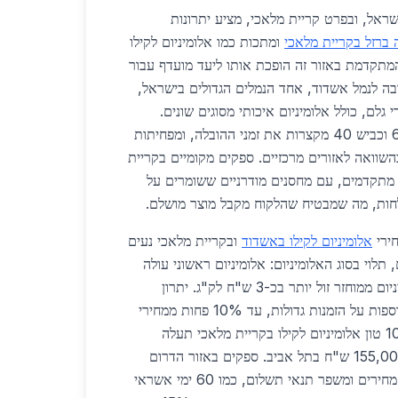
דרום בישראל, ובפרט קריית מלאכי, מציע יתרונות
 ברזל בקריית מלאכי
ומתכות כמו אלומיניום לקילו
המתקדמת באזור זה הופכת אותו ליעד מועדף עבור
רבה לנמל אשדוד, אחד הנמלים הגדולים בישראל,
לם, כולל אלומיניום איכותי מסוגים שונים.
הדרכים המהירות כמו כביש 6 וכביש 40 מקצרות את זמני ההובלה, ומפחיתות
יות משלוח ב-20-30% בהשוואה לאזורים מרכזיים. ספקים מקומיים בקריית
 מתקדמים, עם מחסנים מודרניים ששומרים על
חות, מה שמבטיח שהלקוח מקבל מוצר מושלם.
אלומיניום לקילו באשדוד
ובקריית מלאכי נעים
קילוגרם, תלוי בסוג האלומיניום: אלומיניום ראשוני עולה
כ-15 ש"ח לק"ג, בעוד אלומיניום ממוחזר זול יותר בכ-3 ש"ח לק"ג. יתרון
הלוגיסטיקה מאפשר הנחות נוספות על הזמנות גדולות, עד 10% פחות ממחירי
מרכז הארץ. לדוגמה, הזמנת 10 טון אלומיניום לקילו בקריית מלאכי תעלה
כ-140,000 ש"ח, לעומת 155,000 ש"ח בתל אביב. ספקים באזור הדרום
מתחרים זה בזה, מה שמוריד מחירים ומשפר תנאי תשלום, כמו 60 ימי אשראי