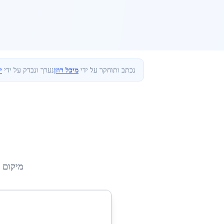
נכתב ותוחקר על ידי
מיכל רוזן
נערך ונבדק על ידי
י
מיקום 