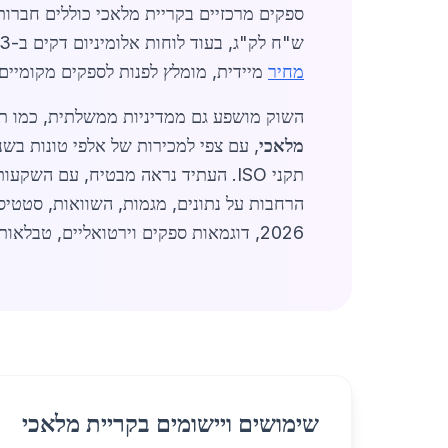
ש"ח לק"ג, בעוד לוחות אלומיניום דקים ב-23 ש"ח. בשנת 2026, השוק צפוי לצמוח ב-15% נוסף, עם דגש על אלומיניום ירוק ממוחזר. לקבלת
מחיר
מיידית, מומלץ לפנות לספקים מקומיים.
השוק מושפע גם ממדיניות ממשלתית, כמו תמר
מלאכי
תקני ISO. העתיד נראה מבטיח, עם השקעות בתשתיות שיגבירו את הביקוש. למידע נוסף על
2026, דוגמאות ספקים וירטואליים, טבלאות מחירים טקסטואליות, יתרונות תחרותיים מול ערים סמוכות, תחזיות לרבעונים הבאים).
שימושים ויישומים בקריית מלאכי