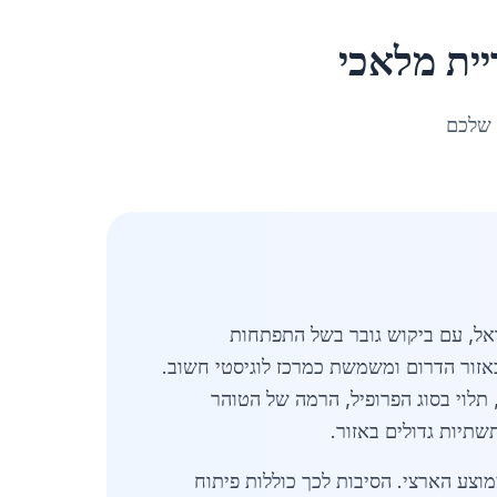
יית מלאכי
 שלכם
אל, עם ביקוש גובר בשל התפתחות
23,7 תושבים, ממוקמת באופן אסטרטגי באזור הדרום ומשמשת כמרכז לוגיסטי חשוב.
בקריית מלאכי מאופיין במחירים תחרותיים, הנעים בין 18 ל-24 ש"ח לק"ג, תלוי בסוג הפרופיל, הרמה של הטוהר
הגידול עולה על הממוצע הארצי. הסיבות לכך כוללות פיתוח