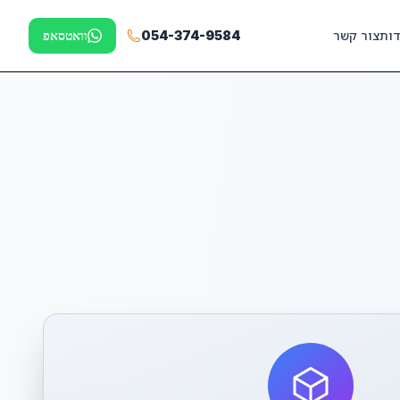
דות
צור קשר
054-374-9584
וואטסאפ