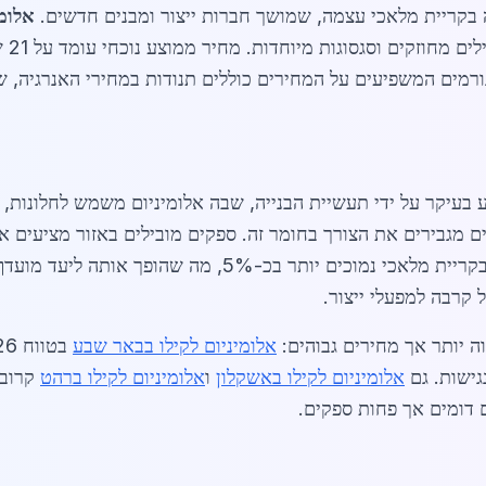
 בקריית מלאכי עצמה, שמושך חברות ייצור ומבנים חדשים.
אלומי
מקומי
ר נמכר בכ-19 ש"ח לק"ג. גורמים המשפיעים על המחירים כוללים תנודות במחירי ה
רים חדשים מגבירים את הצורך בחומר זה. ספקים מובילים באזור מציע
כ-5%, מה שהופך אותה ליעד מועדף. לדוגמה, בעוד
וה יותר אך מחירים גבוהים:
אלומיניום לקילו בבאר שבע
גישות. גם
אלומיניום לקילו באשקלון
ו
אלומיניום לקילו ברהט
קרובו
דומים אך פחות ספקים.