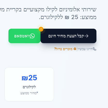
שירותי
אלומיניום לקילו
מקצועיים ב
קריית מל
ממוצע:
25
₪ ל
לקילוגרם
.
!
קבל הצעת מחיר חינם
וואטסאפ
|
חייגו עכשיו
♻️ מוכרים ברזל?
₪
25
לקילוגרם
*מחיר ממוצע