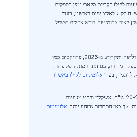
ניום לקילו בקריית מלאכי
זמין בספקים
ים רבים, כמו חברות המתמחות בפרופילים מחוזקים וסגסוגות מיוחדות. מחיר ממוצע נוכחי עומד על 21 ש"ח לק"ג לאלומיניום ראשוני, בעוד
אנרגיה, שכן ייצור אלומיניום דורש צריכת חשמל
מונע בעיקר על ידי תעשיית הבנייה, שבה אלומיניום משמש לחלונות, דלתות ותקרות. ב-2026, פרויקטים כמו
ים אספקה מהירה, עם זמני המתנה של פחות
אלומיניום לקילו באשדוד
בטווח 20-26 ש"ח. אשקלון ורהט מציעות
ת, אך כאן התחרות גבוהה יותר.
אלומיניום