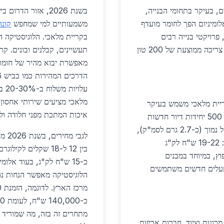
, בעיקר בתחומי הבנייה,
בשנת 2026, אזור ה
ומיניום הפך לחומר מועדף
משמעותיים למי שמחפש
קונה
של קלותו, עמידותו בפני קורוזיה וגמישותו. ב-2026, פרויקטי בנייה רבים
בקריית מלאכי. הלוגיסטיקה 
משתמשים בו לחיפויים חיצוניים, חלונות ומעקות, עם צריכה ממוצעת של 200 טון
תעשיינים, קבלנים ובונים. ק
מאפשרת יבוא מהיר של חומרי ג
עלו
מלאכי מציעים שירותי אחסון
קריית מלאכי משמש בעיקר
איכות המתכת מפני חלודה ול
לפרופילים לחלונות ודלתות הזזה. פרויקטים כמו בניית 500 יחידות דיור חדשות
דורשים אלפי קילוגרמים של חומר זה. יתרונותיו: משקל נמוך (כ-2.7 גרם לסמ"ק),
לגבי מחירים, בשנת 2026 מחירי
מה שמקל על ההתקנה ומפחית עלויות שינוע. מחירים: 19-22 ש"ח לק"ג
בין 12 ל-18 שקלים ל
וץ, במיוחד במבנים
ם. דוגמה: בפארק התעשייה המקומי, 10 מפעלים חדשים משתמשים
 מכונות וציוד. חברות אריזות