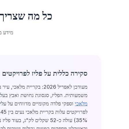
כל מה שצריך
מידע מ
סקירה כללית על פליז לפרויקטים 
משמעותית. הפליז, סגסוגת נחושת ואבץ בעלת
מלאכי
35%) עולה כ-52 שקלים לק"ג, בעוד פליז ניגודי (לבריקוד) מגיע ל-58 שקלים לק"ג. ספקים מרכזיים כמו חברות ב
ובאשקלון מספקים כמויות גדולות ישירות לקריית