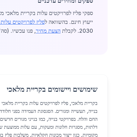
ספקים ומחירים עדכניים
ספקי פליז לפרויקטים עלות בקריית מלאכי מציעים מגוון: פליז נחושתי (70% Cu) ל-
ייעוץ חינם. בהשוואה ל
פליז לפרויקטים עלות 
2030. לקבלת
הצעת מחיר
, פנו עכשיו. (סה"כ מי
שימושים ויישומים בקריית מלאכי
בקריית מלאכי, פליז לפרויקטים עלות בקריית מלאכי
בנייה, תעשייה ומגורים. הסגסוגת העמידה בפני חלוד
החם והלח. בפרויקטי בנייה, כמו בנייני מגורים חדשים
מקומיות, כגון ייצור מכונות חקלאיות, משלבות פליז בג