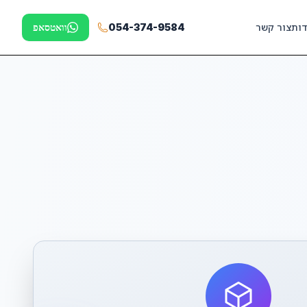
דות
צור קשר
054-374-9584
וואטסאפ