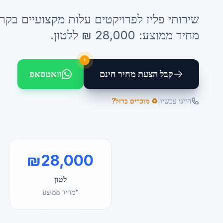
שירותי
פליז לפרויקטים עלות
מקצועיים ב
קרי
מחיר ממוצע:
28,000
₪ ל
לטון
.
!
קבל הצעת מחיר חינם
וואטסאפ
|
חייגו עכשיו
♻️ מוכרים ברזל?
₪
28,000
לטון
*מחיר ממוצע