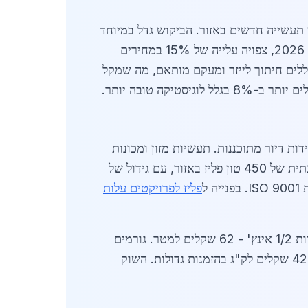
עלות בקריית מלאכי מושפע מפרויקטים ממשלתיים גדולים, כגון הרחבת כביש 6 ומפעלי תעשייה חדשים באזור. הביקוש גדל במיוחד
בתחומי צנרת, ריהוט חוץ ורכיבים מכניים, כאשר יבוא מפלדה אירופאית וטורקיה מהווה 40% מההיצע. בשנת 2026, צפויה עלייה של 15% במחירים
לים חיתוך לייזר ומעקם מותאם, מה שמקל
וגיסטיקה טובה יותר.
יז לפרויקטים עלות בקריית מלאכי זינק ב-2026 בעקבות פרויקטי מגורים חדשים, עם כ-1,200 יחידות דיור מתוכננות. תעשיות מזון ומכונות
באזור, כולל מפעלי אריזה, משתמשות בפליז לעמידות בפני קורוזיה. נתוני לשכת המסחר מצביעים על צריכה שנתית של 450 טון פליז באזור, עם גידול של
פליז לפרויקטים עלות
מחירים מפורטים: לוחות פליז 1 מ"מ עובי - 48 שקלים לק"ג; מוטות עגולים 20 מ"מ - 55 שקלים לק"ג; צינורות 1/2 אינץ' - 62 שקלים למטר. גורמים
המשפיעים: תנודות מט"ח, עלויות אנרגיה ותקנות סביבתיות. לקוחות מוסדיים נהנים ממחירים נמוכים יותר, כ-42 שקלים לק"ג בהזמנות גדולות. השוק