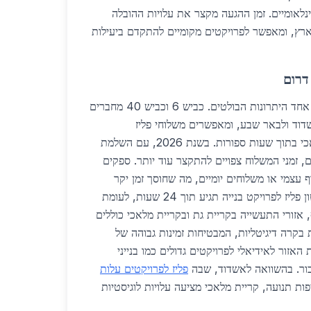
נלאומיים. זמן ההגעה מקצר את עלויות ההובלה
כז הארץ, ומאפשר לפרויקטים מקומיים להתקדם ביעילות
דרום
הלוגיסטיקה באזור דרום היא אחד היתרונות הבולטים. כביש 6 וכביש 40 מחברים
דוד ולבאר שבע, ומאפשרים משלוחי פליז
לפרויקטים עלות בקריית מלאכי בתוך שעות ספורות. בשנת 2026, עם השלמת
 זמני המשלוח צפויים להתקצר עוד יותר. ספקים
ף עצמי או משלוחים יומיים, מה שחוסך זמן יקר
לקבלנים. לדוגמה, הזמנת 5 טון פליז לפרויקט בנייה תגיע תוך 24 שעות, לעומת
וסף, אזורי התעשייה בקריית גת ובקריית מלאכי כוללים
בקרה דיגיטליות, המבטיחות זמינות גבוהה של
האזור לאידיאלי לפרויקטים גדולים כמו בנייני
ציבור. בהשוואה לאשדוד, שבה
פליז לפרויקטים עלות
ות תנועה, קריית מלאכי מציעה עלויות לוגיסטיות