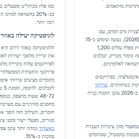
רונות מותאמים.
כמו פליז מכרה"ט ומפעלים בי
בכ-20% בהשוואה למר
רבה יותר.
לצנרת מים חמים, עם
לוגיסטיקה יעילה באזור 
עמידות של 50 שנה. בפרויקט מגורים "נווה מלאכי" (2026), נעשה שימוש ב-15
טון פליז לגימורים חיצוניים. במגורים פרטיים, רהיטי חוץ מפליז עולים 1,200
ה וגימור מבריק. קבלנים
את קריית מלאכי ישירות לאש
פרויקטי התשתית הממשלתיים,
אינסטלציה. בפרויקטים
מקומיים מציעים שירותי איסו
קות בטיחותיים.
שירותי
כוללים התקנה מקצועית. השימוש גדל ב-35% ב-2026 עקב תקנות בנייה
48-72 שעות מהצפון. בנ
מחסנים מודרניים עם מערכות 
חומרים. השילוב הזה הופך את 
מגורים, מפעלי ייצור ומבני 
מפעלי מזון: צינורות העברת
באשדוד
גבוהה יותר עקב צפיפ
מצות. במכונות טקסטיל, שסתומים
נמוכות ב-15%.