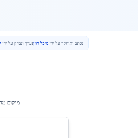
נכתב ותוחקר על ידי
מיכל רוזן
נערך ונבדק על ידי
י
מיקום מד