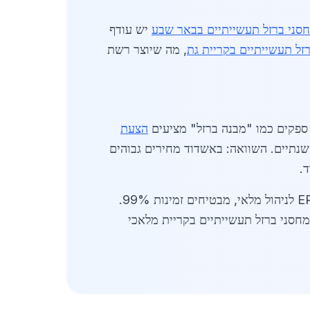
סני ברזל תעשייתיים בבאר שבע
יש עודף
זל תעשייתיים בקריית גת
, מה שיוצר רשת
הצעת
-10 מחסנים פעילים, עם מלאי של 20,000 טון שנתיים. השוואה: באשדוד מחירים גבוהים
ד.
השוק צומח בזכות השקעות ממשלתיות של 500 מיליון ש"ח באזור התעשייה. ספקים משתמשים במערכות ERP לניהול מלאי, מבטיחים זמינות 99%.
מחסני ברזל תעשייתיים בקריית מלאכי