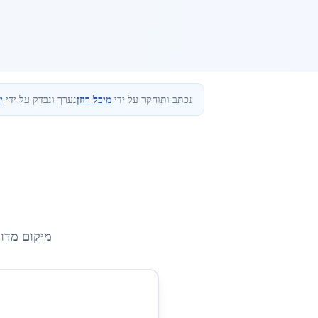
נכתב ותוחקר על ידי
מיכל רוזן
נערך ונבדק על ידי
י
מיקום מדו