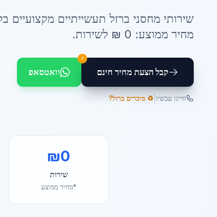
שירותי
מחסני ברזל תעשייתיים
מקצועיים ב
ק
מחיר ממוצע:
0
₪ ל
שירות
.
!
קבל הצעת מחיר חינם
וואטסאפ
|
חייגו עכשיו
♻️ מוכרים ברזל?
₪
0
שירות
*מחיר ממוצע