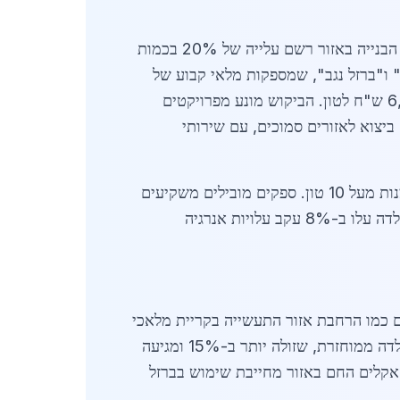
שוק מחסני ברזל תעשייתיים בקריית מלאכי משקף את הדינמיקה הכלכלית של אזור הדרום. בשנת 2026, ענף הבנייה באזור רשם עלייה של 20% בכמות
 ו"ברזל נגב", שמספקות מלאי קבוע של
כ-5,000 טון. מחירי הברזל הבסיסי עומדים על 5,200 ש"ח לטון, בעוד שמוצרים כמו צינורות גזל עולים 6,800 ש"ח לטון. הביקוש מונע מפרויקטים
ביצוא לאזורים סמוכים, עם שירותי
השוק המקומי מאופיין בתחרות גבוהה, כאשר מחסנים גדולים מציעים הנחות לכמויות גדולות, עד 10% על הזמנות מעל 10 טון. ספקים מובילים משקיעים
באחסון מתקדם, כולל מחסנים מקורים להגנה מפני חלודה, מה שמבטיח איכות גבוהה. בשנת 2026, מחירי הפלדה עלו ב-8% עקב עלויות אנרגיה
ם כמו הרחבת אזור התעשייה בקריית מלאכי
דורשים אלפי טונות של פרופילים כבדים, במחיר ממוצע של 7,500 ש"ח לטון. מגמות 2026 כוללות מעבר לפלדה ממוחזרת, שזולה יותר ב-15% ומגיעה
שייתיים מהוות 60% מהמכירות, בעוד בנייה פרטית תופסת 40%. השפעת האקלים החם באזור מחייבת שימוש בברזל