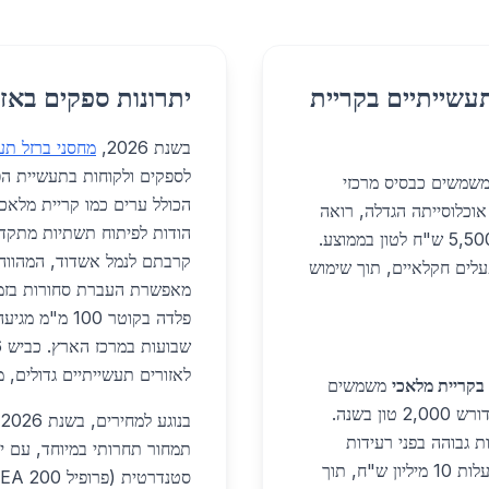
עשייתיים בקריית
יתרונות ספקים באזו
בשנת 2026,
מחסני ברזל תע
לספקים ולקוחות בתעשיית הפל
שמשים כבסיס מרכזי
הכולל ערים כמו קריית מלאכי
 אוכלוסייתה הגדלה, רואה
הודות לפיתוח תשתיות מתקדמו
פרויקטים רבים הדורשים ברזל איכותי במחירים של 5,500 ש"ח לטון בממוצע.
קרבתם לנמל אשדוד, המהווה ש
עלים חקלאיים, תוך שימוש
מאפשרת העברת סחורות בזמני
לאזורים תעשייתיים גדולים, 
בקריית מלאכי
משמשים
למבני אחסון ומפעלים, כמו הרחבת אזור התעשייה שדורש 2,000 טון בשנה.
ב
לי I. יתרונות: עמידות גבוהה בפני רעידות
אדמה. פרויקטים ספציפיים כוללים מחסנים חדשים בעלות 10 מיליון ש"ח, תוך