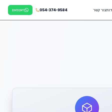
דות
צור קשר
054-374-9584
וואטסאפ