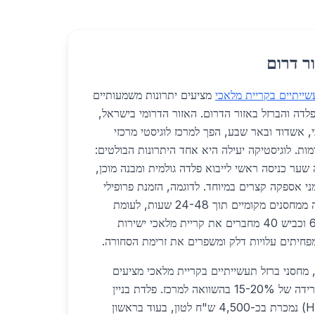
ר דרום
שייתיים בקריית מלאכי
מציעים יתרונות משמעותיים
דה והברזל באזור הדרום. האזור הדרומי בישראל,
, אשדוד ובאר שבע, הפך למרכז לוגיסטי מרכזי
ת. לוגיסטיקה יעילה היא אחד היתרונות הבולטים:
ער כניסה ראשי לייבוא פלדה גולמית ומבנה מוכן,
 אספקה קצרים במיוחד. לדוגמה, הזמנת פרופילי
פלדה בקוטר 100 מ"מ מגיעה ממחסנים מקומיים תוך 24-48 שעות, לעומת
שבועות במרכז הארץ. כביש 6 וכביש 40 מחברים את קריית מלאכי ישירות
מפחיתים עלויות דלק ומשפרים את זרימת הסחורה.
נוגע למחירים, בשנת 2026, מחסני ברזל תעשייתיים בקריית מלאכי מציעים
תמחור תחרותי במיוחד, עם ירידה של 15-20% בהשוואה למרכז. פלדת בניין
סטנדרטית (פרופיל HEA 200) נמכרת בכ-4,500 ש"ח לטון, בעוד בראשון