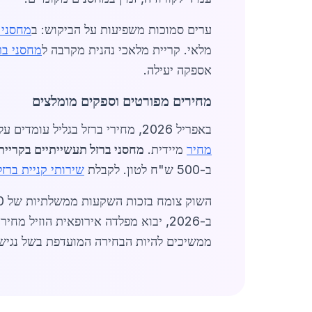
ערים סמוכות משפיעות על הביקוש: ב
מחסני 
מלאי. קריית מלאכי נהנית מקרבה ל
מחסני בר
אספקה יעילה.
מחירים מפורטים וספקים מומלצים
באפריל 2026, מחירי ברזל בגליל עומדים על 5,000 ש"ח לטון, פרופילי H 8,200 ש"ח, לוחות 7,000 ש"ח. ספקים כמו "מבנה ברזל" מציעים
מחיר
מיידית.
מחסני ברזל תעשייתיים בקריית
ב-500 ש"ח לטון. לקבלת
שירותי קניית ברזל
ב-2026, יבוא מפלדה אירופאית הוזיל מחירים ב-10%. לקוחות יכולים להנות משירותי
ממשיכים להיות הבחירה המועדפת בשל נגישות וכדאי