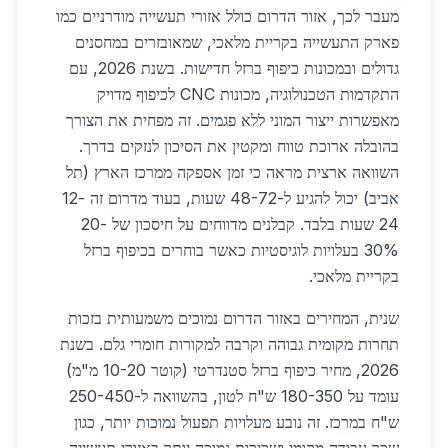
מעבר לכך, אזור הדרום כולל אזורי תעשייה מודרניים כמו
פארק התעשייה בקריית מלאכי, שמאובזרים במחסנים
גדולים ובמכונות כיפוף ברזל חדישות. בשנת 2026, עם
התקדמות הטכנולוגיה, מכונות CNC לכיפוף מדויק
מאפשרות ייצור המוני ללא פגמים. זה מפחית את הצורך
בהובלה ארוכת טווח ומקטין את הסיכון לנזקים בדרך.
השוואה ארצית מראה כי זמן אספקה ממרכז הארץ (תל
אביב) יכול להגיע ל-48-72 שעות, בעוד מדרום זה 12-
24 שעות בלבד. קבלנים מדווחים על חיסכון של 20-
30% בעלויות לוגיסטיות כאשר בוחרים בכיפוף ברזל
בקריית מלאכי.
שנית, המחירים באזור הדרום נמוכים משמעותית בזכות
תחרות מקומית גבוהה וקרבה למקורות חומרי גלם. בשנת
2026, מחיר כיפוף ברזל סטנדרטי (קוטר 10-20 מ"מ)
עומד על 180-350 ש"ח לטון, בהשוואה ל-250-450
ש"ח במרכז. זה נובע מעלויות תפעול נמוכות יותר, כגון