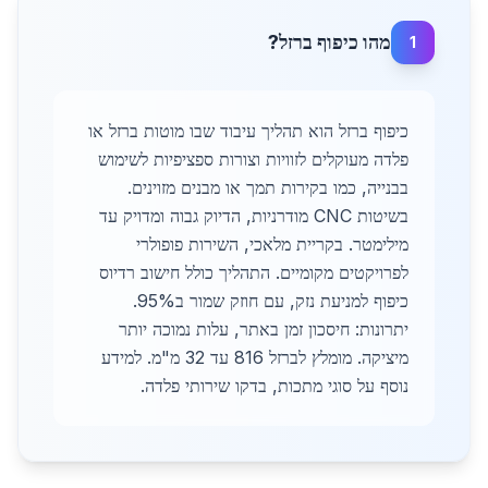
מהו כיפוף ברזל?
1
כיפוף ברזל הוא תהליך עיבוד שבו מוטות ברזל או
פלדה מעוקלים לזוויות וצורות ספציפיות לשימוש
בבנייה, כמו בקירות תמך או מבנים מזוינים.
בשיטות CNC מודרניות, הדיוק גבוה ומדויק עד
מילימטר. בקריית מלאכי, השירות פופולרי
לפרויקטים מקומיים. התהליך כולל חישוב רדיוס
כיפוף למניעת נזק, עם חוזק שמור ב95%.
יתרונות: חיסכון זמן באתר, עלות נמוכה יותר
מיציקה. מומלץ לברזל 816 עד 32 מ"מ. למידע
נוסף על סוגי מתכות, בדקו שירותי פלדה.