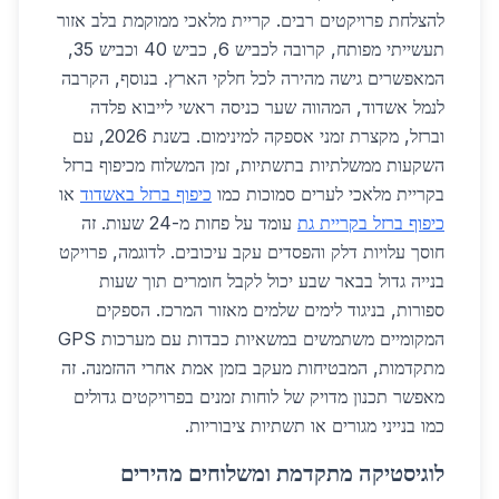
להצלחת פרויקטים רבים. קריית מלאכי ממוקמת בלב אזור
תעשייתי מפותח, קרובה לכביש 6, כביש 40 וכביש 35,
המאפשרים גישה מהירה לכל חלקי הארץ. בנוסף, הקרבה
לנמל אשדוד, המהווה שער כניסה ראשי לייבוא פלדה
וברזל, מקצרת זמני אספקה למינימום. בשנת 2026, עם
השקעות ממשלתיות בתשתיות, זמן המשלוח מכיפוף ברזל
בקריית מלאכי לערים סמוכות כמו
כיפוף ברזל באשדוד
או
כיפוף ברזל בקריית גת
עומד על פחות מ-24 שעות. זה
חוסך עלויות דלק והפסדים עקב עיכובים. לדוגמה, פרויקט
בנייה גדול בבאר שבע יכול לקבל חומרים תוך שעות
ספורות, בניגוד לימים שלמים מאזור המרכז. הספקים
המקומיים משתמשים במשאיות כבדות עם מערכות GPS
מתקדמות, המבטיחות מעקב בזמן אמת אחרי ההזמנה. זה
מאפשר תכנון מדויק של לוחות זמנים בפרויקטים גדולים
כמו בנייני מגורים או תשתיות ציבוריות.
לוגיסטיקה מתקדמת ומשלוחים מהירים