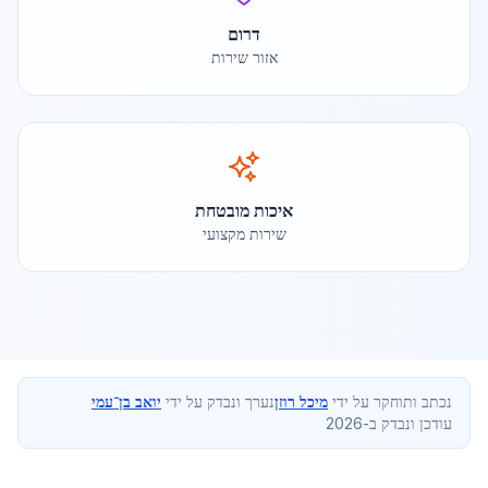
דרום
אזור שירות
איכות מובטחת
שירות מקצועי
נכתב ותוחקר על ידי
מיכל רוזן
נערך ונבדק על ידי
יואב בן־עמי
עודכן ונבדק ב-2026