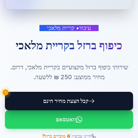
עיבוד
•
קריית מלאכי
כיפוף ברזל
ב
קריית מלאכי
שירותי
כיפוף ברזל
מקצועיים ב
קריית מלאכי
,
דרום
.
מחיר ממוצע:
250
₪ ל
לשעה
.
!
קבל הצעת מחיר חינם
וואטסאפ
|
חייגו עכשיו
♻️ מוכרים ברזל?