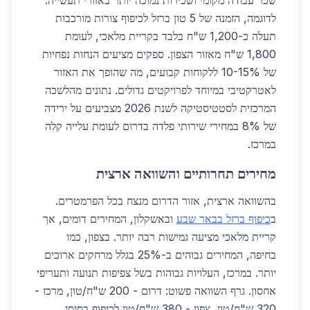
שכר עבודה מקומי ושכירות נמוכה יותר באזורי תעשייה.
לדוגמה, הזמנה של 5 טון ברזל לכיפוף צורות מורכבות
תעלה כ-1,200 ש"ח בלבד בקריית מלאכי, לעומת
1,800 ש"ח מאזור הצפון. ספקים מציעים הנחות נפחיות
של 10-15% ללקוחות קבועים, מה שהופך את האזור
לאטרקטיבי במיוחד לפרויקטים גדולים. נתונים מהלשכה
המרכזית לסטטיסטיקה לשנת 2026 מצביעים על ירידה
של 8% במחירי שירותי פלדה בדרום לעומת עלייה קלה
במרכז.
מחירים תחרותיים והשוואה ארצית
בהשוואה ארצית, אזור הדרום מנצח בכל הפרמטרים.
ב
כיפוף ברזל בבאר שבע
ובאשקלון, המחירים דומים, אך
קריית מלאכי מציעה גמישות רבה יותר. בצפון, כמו
בחיפה, המחירים גבוהים ב-25% בגלל מרחקים ארוכים
יותר. במרכז, העלויות גבוהות בשל צפיפות תנועה ותעריפי
אחסון. גרף השוואה פשוט: דרום - 200 ש"ח/טון, מרכז -
320 ש"ח/טון, צפון - 380 ש"ח/טון לכיפוף בסיסי.