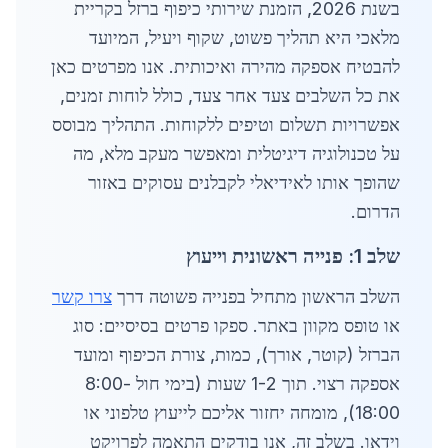
בשנת 2026, הזמנת שירותי כיפוף ברזל בקריית
מלאכי היא תהליך פשוט, שקוף ויעיל, המיועד
להבטיח אספקה מהירה ואיכותית. אנו מפרטים כאן
את כל השלבים צעד אחר צעד, כולל לוחות זמנים,
אפשרויות תשלום וטיפים ללקוחות. התהליך מבוסס
על טכנולוגיה דיגיטלית ומאפשר מעקב מלא, מה
שהופך אותו לאידיאלי לקבלנים עסוקים באזור
הדרום.
שלב 1: פנייה ראשונית וייעוץ
השלב הראשון מתחיל בפנייה פשוטה דרך
צרו קשר
או טופס מקוון באתר. ספקו פרטים בסיסיים: סוג
הברזל (קוטר, אורך), כמות, צורת הכיפוף ומועד
אספקה רצוי. תוך 1-2 שעות (בימי חול 8:00-
18:00), מומחה יחזור אליכם לייעוץ טלפוני או
וידאו. בשלב זה, אנו בודקים התאמה לפרויקט