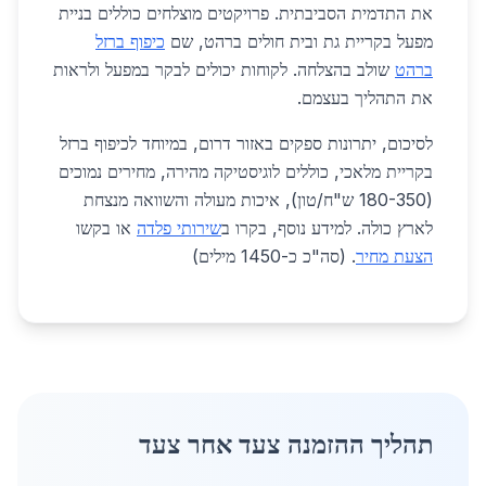
את התדמית הסביבתית. פרויקטים מוצלחים כוללים בניית
מפעל בקריית גת ובית חולים ברהט, שם
כיפוף ברזל
ברהט
שולב בהצלחה. לקוחות יכולים לבקר במפעל ולראות
את התהליך בעצמם.
לסיכום, יתרונות ספקים באזור דרום, במיוחד לכיפוף ברזל
בקריית מלאכי, כוללים לוגיסטיקה מהירה, מחירים נמוכים
(180-350 ש"ח/טון), איכות מעולה והשוואה מנצחת
לארץ כולה. למידע נוסף, בקרו ב
שירותי פלדה
או בקשו
הצעת מחיר
. (סה"כ כ-1450 מילים)
תהליך ההזמנה צעד אחר צעד