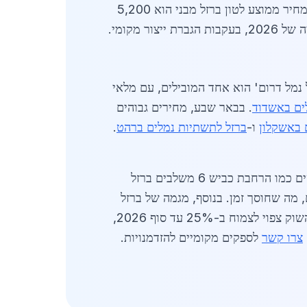
השפעת אינפלציה גלובלית ניכרת, אך תמיכה ממשלתית בסבסוד חומרי בנייה מפחיתה עלויות. בקריית מלאכי, מחיר ממוצע לטון ברזל מבני הוא 5,200
ל נמל דרום' הוא אחד המובילים, עם מלאי
ים באשדוד
. בבאר שבע, מחירים גבוהים
 באשקלון
ו-
ברזל לתשתיות נמלים ברהט
.
השוק בקריית מלאכי ייחודי בגלל מיקומה האסטרטגי, קרוב לנמל אשדוד ב-25 ק"מ. ב-2026, פרויקטים חדשים כמו הרחבת כביש 6 משלבים ברזל
 חיתוך וריתוך במקום, מה שחוסך זמן. בנוסף, מגמה של ברזל
מקיפים. השוק צפוי לצמוח ב-25% עד סוף 2026,
צרו קשר
לספקים מקומיים להזדמנויות.