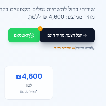
שירותי
ברזל לתשתיות נמלים
מקצועיים ב
קרי
מחיר ממוצע:
4,600
₪ ל
לטון
.
!
קבל הצעת מחיר חינם
וואטסאפ
|
חייגו עכשיו
♻️ מוכרים ברזל?
₪
4,600
לטון
*מחיר ממוצע