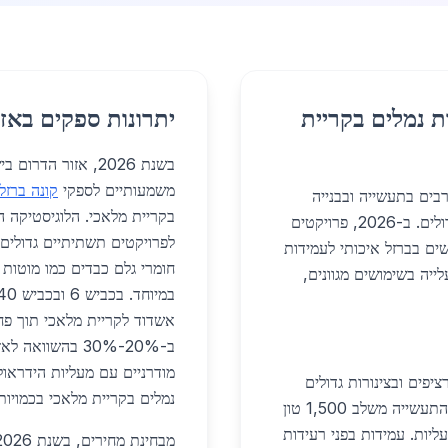
ת נמלים בקריית
יתרונות ספקים באזו
בשנת 2026, אזור ה
משמעותיים לספקי
קונה ברזל
בים בתעשייה ובבנייה
בקריית מלאכי. הלוגיסטיקה ה
המקומית, במיוחד באזור הדרום עם קרבתו לנמלים גדולים. ב-2026, פרויקטים
לפרויקטים תשתיתיים גדולי
ים בברזל איכותי לעמידות
חומרי גלם כבדים כמו מוטות 
ייה בשימושים מגוונים,
אשדוד לקריית מלאכי תוך פ
ב-20%-30% בהשו
מודרניים עם מעליות הידראו
ש בפרופילי HEB לרציפים ובצינורות גדולים
נמלים בקריית מלאכי בכמויות 
למערכות ניקוז. בקריית מלאכי, פרויקט הרחבת אזור התעשייה משלב 1,500 טון
ליות. עמידות בפני רעידות