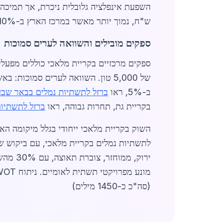
ש"ח, נמוך יותר מאשר במרכז הארץ ב-10%. ניתוח שוק מראה ירידה צפויה של 3% במחירים במחצית השנייה של 2026, בעקבות הגברת ייצור מקומי.
ספקים מובילים והשוואה לערים סמוכות
ספקים מרכזיים בקריית מלאכי כוללים מפעלי
של 5,000 טון. השוואה לערים סמוכות: באשדוד, הביקוש גבוה יותר בשל הנמל הגדול, ראו
ב-5%, ראו
ברזל לתשתיות נמלים בבאר שבע
בקריית גת, תחרות גבוהה, ראו
ברזל לתשתיות
ירוק, ממוחזר, צוברת תאוצה, עם 30% מהשוק עובר לסוג זה. לקוחות יכולים לפנות ל-
מונע מפרויקטי תשתית לאומיים. ניתוח SWOT מראה חוזקות בלוגיסטיקה מקומית, אך אתגרים ביבוא. סיכום:
(סה"כ כ-1450 מילים)