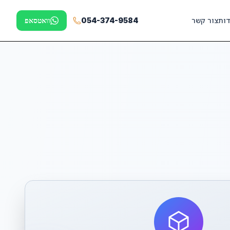
דות
צור קשר
054-374-9584
וואטסאפ