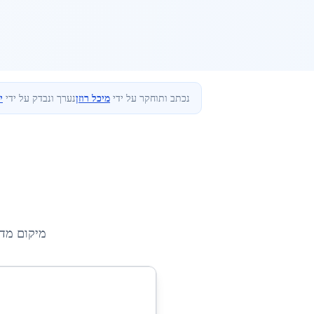
נכתב ותוחקר על ידי
מיכל רוזן
נערך ונבדק על ידי
י
מיקום מד