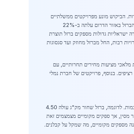
קוש לברזל מרוסס ומבניות כבדות. הביקוש מונע מפרויקטים ממשלתיים
להרחבת תשתיות ימיות, כולל בניית רציפים חדשים ומחסנים. לפי נתוני לשכת הסטטיסטיקה המרכזית, צריכת הברזל באזור הדרום עלתה ב-22%
ילים כמו חברות פלדה ישראליות גדולות מספקים ברזל תוצרת
יות רבות, החל מברזל מחוזק ועד סגסוגות
ת מלאכי מציעות מחירים תחרותיים, עם
ופילי IPE ו-HEA, המשמשים לגשרים ותמיכות רציפים. בנוסף, פרויקטים של חברת נמלי
באפריל 2026, מחירי הברזל לתשתיות נמלים בקריית מלאכי נעים בין 4.20 ל-7.50 ש"ח לק"ג, תלוי בסוג ובכמות. לדוגמה, ברזל שחור מק"ג עולה 4.50
ית מחירים של 8% נרשמה בעקבות יבוא יקר יותר מסין, אך ספקים מקומיים מצמצמים זאת
ה מספקים מקומיים, מה שמקל על קבלנים.