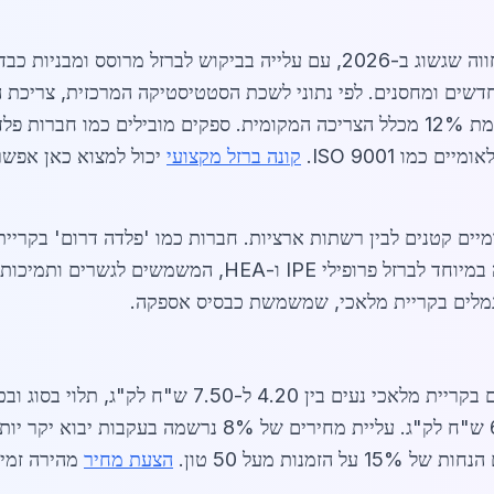
שוק הברזל לתשתיות נמלים בקריית מלאכי חווה שגשוג ב-2026, עם עלייה בבי
בהשוואה ל-2026, כאשר קריית מלאכי תורמת 12% מכלל הצריכה המקומית. ספקים מוב
כמו ISO 9001.
קונה ברזל מקצועי
יכול למצוא כאן אפשרו
מיים קטנים לבין רשתות ארציות. חברות כמו 'פלדה דרום' בקריי
משלוחים מהירים לאתרי בנייה. הביקוש גבוה במיוחד לברזל פר
נמלים בקריית מלאכי, שמשמשת כבסיס אספקה.
ש"ח, בעוד ברזל מגולוון מרוסס מגיע ל-6.80 ש"ח לק"ג. עלי
נות מעל 50 טון.
הצעת מחיר
מהירה זמינ