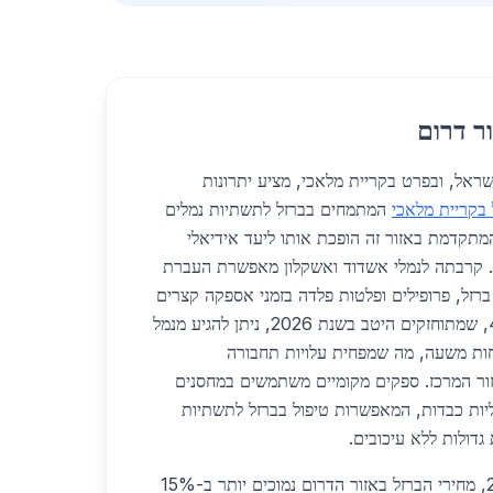
ר דרום
דרום בישראל, ובפרט בקריית מלאכי, מציע יתרונות
 בקריית מלאכי
המתמחים בברזל לתשתיות נמלים
מתקדמת באזור זה הופכת אותו ליעד אידיאלי
ם. קרבתה לנמלי אשדוד ואשקלון מאפשרת העברת
ברזל, פרופילים ופלטות פלדה בזמני אספקה קצרים
במיוחד. בכביש 6 ובכביש 40, שמתוחזקים היטב בשנת 2026, ניתן להגיע מנמל
חות משעה, מה שמפחית עלויות תחבורה
ואה לאזור המרכז. ספקים מקומיים משתמשים במחסנים
ליות כבדות, המאפשרות טיפול בברזל לתשתיות
גדולות ללא עיכובים.
מבחינת מחירים, בשנת 2026, מחירי הברזל באזור הדרום נמוכים יותר ב-15%