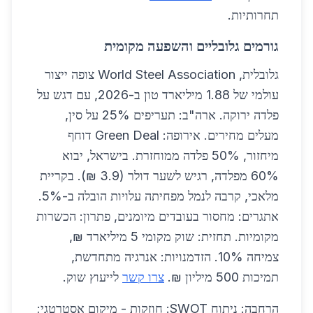
תחרותיות.
גורמים גלובליים והשפעה מקומית
גלובלית, World Steel Association צופה ייצור
עולמי של 1.88 מיליארד טון ב-2026, עם דגש על
פלדה ירוקה. ארה"ב: תעריפים 25% על סין,
מעלים מחירים. אירופה: Green Deal דוחף
מיחזור, 50% פלדה ממוחזרת. בישראל, יבוא
60% מפלדה, רגיש לשער דולר (3.9 ₪). בקריית
מלאכי, קרבה לנמל מפחיתה עלויות הובלה ב-5%.
אתגרים: מחסור בעובדים מיומנים, פתרון: הכשרות
מקומיות. תחזית: שוק מקומי 5 מיליארד ₪,
צמיחה 10%. הזדמנויות: אנרגיה מתחדשת,
תמיכות 500 מיליון ₪.
צרו קשר
לייעוץ שוק.
הרחבה: ניתוח SWOT: חוזקות - מיקום אסטרטגי;