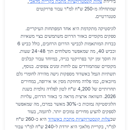
בירידת
עלות קונסטרוקציות מתכת בקריית מלאכי
,
שמתחילה מ-250 ש"ח למ"ר עבור פרויקטים
סטנדרטיים.
לוגיסטיקה מתקדמת היא אחד המפתחות העיקריים.
ספקים מקומיים באזור הדרום משתמשים בציי משאיות
כבדות המותאמות לכבישי הדרום הרחבים, כולל כביש 6
וכביש 40, מה שמאפשר משלוחים תוך 24-48 שעות.
זה חוסך זמן יקר בפרויקטי בנייה, במיוחד עבור קבלנים
מקומיים שמתמודדים עם לוחות זמנים צפופים. בנוסף,
תשתיות הנמל באשדוד מספקות גישה מהירה לחומרי גלם
מיובאים, כמו פלדה מחוזקת מסין או אירופה, במחירים
תחרותיים של 4,200 ש"ח לטון לפלדה גולמית בשנת
2026. השוואה ארצית מראה כי באזור הדרום, עלויות
הלוגיסטיקה נמוכות ב-30% מאשר במרכז, מה שמאפשר
לספקים להציע מחירים נמוכים יותר. לדוגמה, בעוד
שב
עלות קונסטרוקציות מתכת באשדוד
היא כ-260 ש"ח
למ"ר, בקריית מלאכי היא יורדת ל-240 ש"ח למ"ר עבור