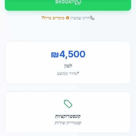
וואטסאפ
|
חייגו עכשיו
♻️ מוכרים ברזל?
₪
4,500
לטון
*מחיר ממוצע
קונסטרוקציות
קטגוריית שירות