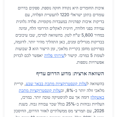
איכות החומרים היא נקודה חזקה נוספת. ספקים בדרום
עומדים בתקן ישראלי 1220 לתעשיית הפלדה, עם
בדיקות איכות קפדניות במעבדות מקומיות. פלדה גלוונית
עמידה בפני חלודה, חיונית לאקלים הדרומי הלח, זמינה
במחיר 5,800 ש"ח לטון. בהשוואה למרכז, שבו עיכובים
בבדיקות מגדילים זמנים, כאן התהליך מהיר יותר. לדוגמה,
בפרויקט מחסן בקריית מלאכי, זמן הייצור הוא 3 שבועות
לעומת 5 במרכז. קישור ל
שירותי פלדה
יאפשר לכם לבדוק
אפשרויות נוספות.
השוואה ארצית: מדוע הדרום עדיף
בהשוואה ל
עלות קונסטרוקציות מתכת בבאר שבע
, קריית
מלאכי זולה יותר ב-8%, וב
עלות קונסטרוקציות מתכת
באשקלון
דומה אך עם לוגיסטיקה טובה יותר. במרכז,
העלויות גבוהות ב-25% בגלל שכר עבודה גבוה. בשנת
2026, עם תמריצי מס ממשלתיים לאזור הדרום, החיסכון