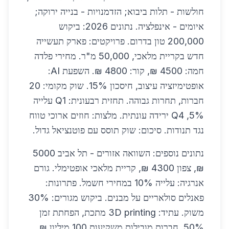
חולשות - תלות ביבוא; הזדמנויות - בנייה ירוקה;
איומים - אינפלציה. נתונים 2026: ביקוש
200,000 טון בדרום. פרויקטים: פארק תעשייה
חדש בקריית מלאכי, 50,000 מ"ר. מחירי פלדה
חמה: 4500 ₪, קור: 4800 ₪. השפעת AI:
אופטימיזציה עיצוב, חיסכון 15%. שוק מקומי: 20
חברות, תחרות גבוהה. תחזית רבעונית: Q1 עלייה
5%, Q4 ירידה עונתית. מלצות: חוזים ארוכי טווח
נגד תנודות. סיכום: שוק תוסס עם פוטנציאל גדול.
נתונים נוספים: השוואה אזורים - תל אביב 5000
₪, צפון 4300 ₪, קריית מלאכי אופטימלי. גורם
אנרגיה: עלייה 10% במחירי חשמל. פתרונות:
פאנלים סולאריים על מבנים. ביקוש מגורים: 30%
משוק. עתיד: 3D printing מתכת, הפחתת זמן
50%. חברות מובילות משקיעות 100 מיליון ₪.