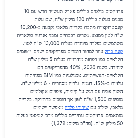
פרויקטים בולטים כוללים פארק תעשייה חדש עם 10
מבנים בעלות כוללת 120 מיליון ש"ח, שם עלות
קונסטרוקציות מתכת בקריית מלאכי נקבעה ב-10,200
ש"ח לטון ממוצע. גשרים רכבתיים ומבני אנרגיה סולארית
משתמשים בפלדה מיוחדת בעלות 13,000 ש"ח לטון.
קונה ברזל
עוזר למחזר חומרים מפרויקטים ישנים. יישומים
חקלאיים כמו רפתות מודרניות בעלות 5 מיליון ש"ח
ליחידה. בשנת 2026, 40% מהפרויקטים הם
חקלאיים-תעשייתיים. טכנולוגיות כמו BIM מפחיתות
עלויות ב-15%. דוגמה: גלריה מסחרית - 6 מיליון ש"ח.
השוק צומח עם דגש על קיימות, ציפויים אקולוגיים
מוסיפים 1,500 ש"ח לטון אך חוסכים בתחזוקה. בקריית
מלאכי, שילוב עם
שירותי פלדה
מאפשר יישומים
מותאמים. פרויקטים עתידיים כוללים מרכז לוגיסטי בעלות
50 מיליון ש"ח. (סה"כ מילים: 1,378)