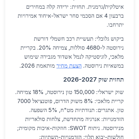
איטלקית/גרמנית. תחזית: ירידה קלה במחירים
ברבעון 4 אם הסכמי סחר ישראל-איחוד אמירויות
יתרחבו.
ביקוש גלובלי: תעשיית רכב חשמלי דורשת
נירוסטה ל-4680 סוללות, צמיחה 20%. בקריית
מלאכי, לוגיסטיקה לנמל אשדוד מגבירה שימוש
במשאיות נירוסטה.
הצעת מחיר
מותאמת 2026.
תחזית שוק 2026-2027
שוק ישראלי: 150,000 טון נירוסטה, 18% צמיחה.
קריית מלאכי: 8% משוק הדרום, פוטנציאל 7000
טון. אתגרים: תנודתיות מט"ח, 5% השפעה.
הזדמנויות: אנרגיה מתחדשת, צלחות סולאריות
מנירוסטה. ניתוח SWOT: חוזקות-איכות מקומית;
חולשות-יבוא תלוי; הזדמנויות-תשתיות;