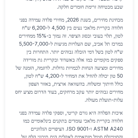
שבע מבטיחה זרימת חומרים חלקה.
מבחינת מחירים, בשנת 2026, מחירי פלדה עמידה בפני
חלודה בקריית מלאכי נעים בין 4,500 ל-6,200 ש"ח
לטון, תלוי בעובי ובסוג הציפוי. זה נמוך ב-15% ממחירים
במרכז תל אביב, שם העלויות מגיעות ל-5,500-7,000
ש"ח לטון בשל דמי הובלה גבוהים יותר. התחרות בין
ספקים מקומיים כמו אלה באשדוד ובקריית גת מורידה
מחירים ומציעה הנחות לכמויות גדולות. לדוגמה, הזמנה של
50 טון יכולה להוזיל את המחיר ל-4,200 ש"ח לטון,
כולל חיתוך ומשלוח. בהשוואה ארצית, באזור הצפון
מחירים גבוהים יותר עקב מרחקים, בעוד הדרום מציע יחס
עלות-תועלת מעולה.
איכות הפלדה היא גורם קריטי, וספקי פלדה עמידה בפני
חלודה בקריית מלאכי עומדים בתקנים בינלאומיים כמו
ASTM A240 ו-ISO 9001. הציפויים הגלווניים
והסטיינלס סטיל מותאמים לאקלים הים תיכוני הלח של