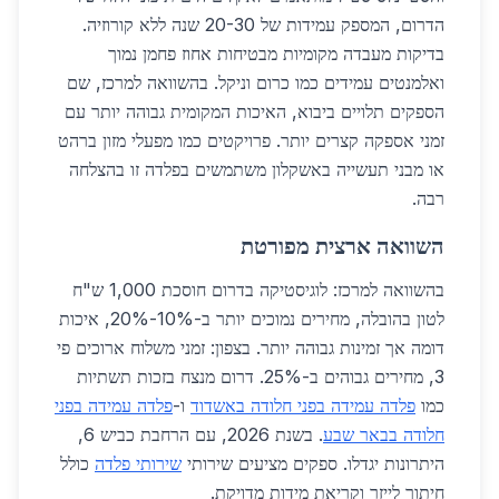
הדרום, המספק עמידות של 20-30 שנה ללא קורוזיה.
בדיקות מעבדה מקומיות מבטיחות אחוז פחמן נמוך
ואלמנטים עמידים כמו כרום וניקל. בהשוואה למרכז, שם
הספקים תלויים ביבוא, האיכות המקומית גבוהה יותר עם
זמני אספקה קצרים יותר. פרויקטים כמו מפעלי מזון ברהט
או מבני תעשייה באשקלון משתמשים בפלדה זו בהצלחה
רבה.
השוואה ארצית מפורטת
בהשוואה למרכז: לוגיסטיקה בדרום חוסכת 1,000 ש"ח
לטון בהובלה, מחירים נמוכים יותר ב-10%-20%, איכות
דומה אך זמינות גבוהה יותר. בצפון: זמני משלוח ארוכים פי
3, מחירים גבוהים ב-25%. דרום מנצח בזכות תשתיות
כמו
פלדה עמידה בפני חלודה באשדוד
ו-
פלדה עמידה בפני
חלודה בבאר שבע
. בשנת 2026, עם הרחבת כביש 6,
היתרונות יגדלו. ספקים מציעים שירותי
שירותי פלדה
כולל
חיתוך לייזר וקריאת מידות מדויקת.