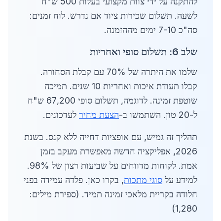
להתקנה על ידי צוות מקצועי בעלות 500 ש"ח
לשעה. תשלום שכירות ציוד אם נדרש. לוח זמנים:
סה"כ 7-10 ימים מההזמנה.
שלב 6: תשלום סופי ואחריות
שלמו את היתרה של 70% עם קבלת הסחורה.
קבלו תעודת איכות ואחריות 10 שנים. תמיכה
שוטפת זמינה. לדוגמה, תשלום סופי 67,200 ש"ח
ל-20 טון. השתמשו ב-
הצעת מחיר
לעדכונים.
תהליך זה גמיש, עם אופציות דחייה ללא קנס. בשנת
2026, אפליקציה חדשה מאפשרת מעקב בזמן
אמת. לקוחות מדווחים על שביעות רצון של 98%.
למידע על
סוגי מתכות
, בקרו כאן. פלדה עמידה בפני
חלודה בקריית מלאכי זמינה תמיד. (ספירת מילים:
1,280)