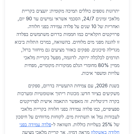
יתרונות נוספים כוללים תמיכה מקומית: יועצים בקריית
מלאכי זמינים 24/7, הסכמי אשראי גמישים עד 90 יום,
ואחריות של 10 שנים על פלדה עמידה בפני חלודה.
פרויקטים חקלאיים כמו חממות בדרום משתמשים בפלדה
זו להגנה מפני מים מלוחים. בהשוואה, במרכז התלות ביבוא
מגדילה סיכונים. ספקים באזור מציעים גם מיחזור ברזל,
תורמים לכלכלה ירוקה. לדוגמה, מפעל בקריית מלאכי
ממיין 80% מחומרי הגלם ממקורות מקומיים, מפחית
עלויות ומשפר איכות.
בשנת 2026, עם צמיחת התעשייה בדרום, ספקים
משקיעים בציוד חדש: מכונות ריתוך אוטומטיות ומערכות
בקרה דיגיטליות. זה מאפשר התאמה אישית לפרויקטים
ספציפיים, כמו פלדה עמידה בפני חלודה בקריית מלאכי
לעבודות נמל או תשתיות מים. לקוחות מדווחים על חיסכון
של 25% בעלויות כוללות. השוואה ל-
פלדה עמידה בפני
חלודה באשקלון
מראה דמיון, אך קריית מלאכי מציעה