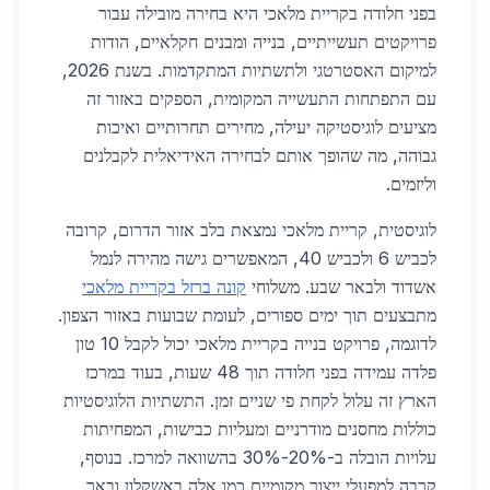
בפני חלודה בקריית מלאכי היא בחירה מובילה עבור
פרויקטים תעשייתיים, בנייה ומבנים חקלאיים, הודות
למיקום האסטרטגי ולתשתיות המתקדמות. בשנת 2026,
עם התפתחות התעשייה המקומית, הספקים באזור זה
מציעים לוגיסטיקה יעילה, מחירים תחרותיים ואיכות
גבוהה, מה שהופך אותם לבחירה האידיאלית לקבלנים
וליזמים.
לוגיסטית, קריית מלאכי נמצאת בלב אזור הדרום, קרובה
לכביש 6 ולכביש 40, המאפשרים גישה מהירה לנמל
אשדוד ולבאר שבע. משלוחי
קונה ברזל בקריית מלאכי
מתבצעים תוך ימים ספורים, לעומת שבועות באזור הצפון.
לדוגמה, פרויקט בנייה בקריית מלאכי יכול לקבל 10 טון
פלדה עמידה בפני חלודה תוך 48 שעות, בעוד במרכז
הארץ זה עלול לקחת פי שניים זמן. התשתיות הלוגיסטיות
כוללות מחסנים מודרניים ומעליות כבישות, המפחיתות
עלויות הובלה ב-20%-30% בהשוואה למרכז. בנוסף,
קרבה למפעלי ייצור מקומיים כמו אלה באשקלון ובאר