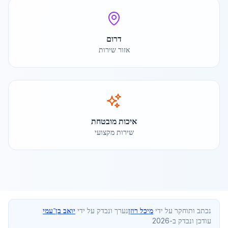
דרום
אזור שירות
איכות מובטחת
שירות מקצועי
נכתב ותוחקר על ידי
מיכל רוזן
נערך ונבדק על ידי
יואב בן־עמי
עודכן ונבדק ב-2026