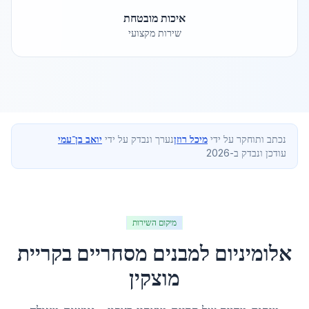
איכות מובטחת
שירות מקצועי
נכתב ותוחקר על ידי
מיכל רוזן
נערך ונבדק על ידי
יואב בן־עמי
עודכן ונבדק ב-2026
מיקום השירות
אלומיניום למבנים מסחריים
ב
קריית
מוצקין