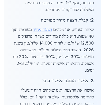
סגסוגות, זמן: 1-2 ימים. זה מבטיח התאמה
מושלמת לפרויקטים מסחריים.
2: קבלת הצעת מחיר מפורטת
לאחר הפנייה, אנו מכינים
הצעת מחיר
מפורטת תוך
48 שעות. היא כוללת מחירים בש"ח: פרופילים
12,500 ש"ח/טון, לוחות 14,000 ש"ח/טון בשנת
2026. חישוב כולל משלוח ומע"מ. אפשרויות
תשלום: 30% מקדמה, 50% עם ייצור, 20% עם
אספקה. התאמות אישיות זמינות, זמן שלב: 2-3
ימים.
3: אישור הזמנה ואישור סופי
אישרו את ההצעה, ואנו שולחים חוזה דיגיטלי
לחתימה אלקטרונית. שלב זה לוקח 1 יום, כולל
בדיקת תקנים. תשלום מקדמה בבנק או כרטיס,