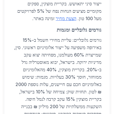
ייצור סיני יתאושש. בקריית מוצקין, ספקים
מקומיים מציעים הנחות נפח של 5% לפרויקטים
מעל 100 טון.
הצעת מחיר
זמינה באתר.
גורמים גלובליים ומגמות
גורמים גלובליים: עליית מחירי חשמל ב-15%
באירופה משפיעה על ייצור אלומיניום ראשוני. סין,
שמייצרת 60% מעולמנו, מפחיתה יצוא עקב
מדיניות ירוקה. בישראל, יבוא מאוסטרליה גדל
ב-20%. בקריית מוצקין, 40% מהאלומיניום
ממוחזר, חוסך 30% בעלויות. מגמות: שימוש
באלומיניום חכם עם חיישנים, עלות נוספת 2000
₪ לטון. תחזית שוק: צמיחה של 10% בישראל,
בקריית מוצקין 15% עקב קרבה לנמל חיפה.
השקעות ממשלתיות של 200 מיליון ₪ בבנייה
מסחרית תומכות בביקוש. סיכונים: תנודתיות