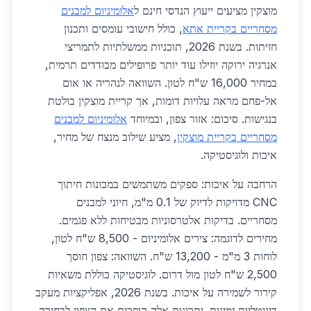
מוצקין מציעים ייעוץ הנדסי חינם ל
אלומיניום למבנים
מסחריים בקריית אתא
, כולל חישובי עומסים ותכנון
חזיתות. בשנת 2026, תוכניות ממשלתיות לתמריצי
אנרגיה ירוקה יוזילו עוד יותר פרופילים מבודדים תרמית,
במחיר 16,000 ש"ח לטון. השוואה לנהריה או אום
אל-פחם מראה עלויות דומות, אך קריית מוצקין בולטת
בנגישות. סיכום: אזור צפון, ובמיוחד
אלומיניום למבנים
מסחריים בקריית מוצקין
, מציע שילוב מנצח של מחיר,
איכות ולוגיסטיקה.
הרחבה על איכות: ספקים משתמשים במכונות חיתוך
CNC מדויקות לדיוק של 0.1 מ"מ, חיוני למבנים
מסחריים. בדיקות אלטרסוניות מבטיחות ללא פגמים.
מחירים לדוגמה: צירים אלומיניום - 8,500 ש"ח לטון,
לוחות 3 מ"מ - 13,200 ש"ח. השוואה: צפון חוסך
2,500 ש"ח לטון מול דרום. לוגיסטיקה כוללת משאיות
קירור לשמירה על איכות. בשנת 2026, אפליקציות מעקב
דיגיטליות זמינות. יתרונות אלה הופכים את הצפון לבחירה