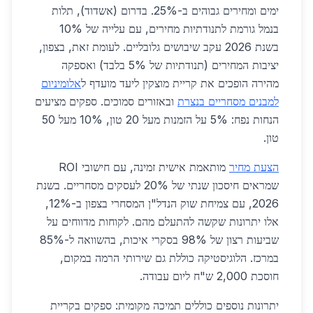
ימים ומחירים גבוהים ב-25%. בדרום (אשדוד), תלות
בנמל גורמת לתנודתיות מחירים, עם עלייה של 10%
בשנת 2026 עקב שיבושים גלובליים. לעומת זאת, בצפון,
יציבות המחירים (תנודתיות של 5% בלבד) ואספקה
מהירה הופכים את קריית מוצקין ליעד מועדף ל
אלומיניום
למבנים מסחריים בנצרת
ובאזורים סמוכים. ספקים מציעים
הנחות נפח: 5% על הזמנות מעל 20 טון, 10% מעל 50
טון.
הצעת מחיר
מותאמת אישית זמינה, עם חישובי ROI
שמראים חיסכון שנתי של 20% לעסקים מסחריים. בשנת
2026, עם צמיחת שוק הנדל"ן המסחרי בצפון ב-12%,
אלו יתרונות שקשה להתעלם מהם. לקוחות מדווחים על
שביעות רצון של 98% בסקרי איכות, בהשוואה ל-85%
במרכז. הלוגיסטיקה כוללת גם שירותי הרמה במקום,
חוסכת 2,000 ש"ח ליום עבודה.
יתרונות נוספים כוללים תמיכה מקומית: ספקים בקריית