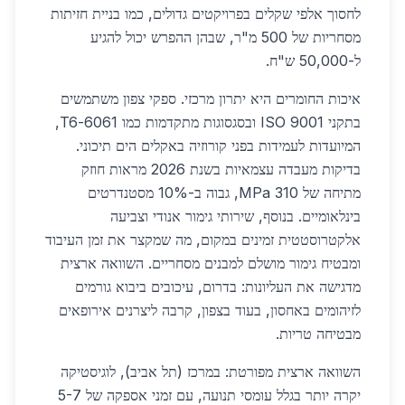
לחסוך אלפי שקלים בפרויקטים גדולים, כמו בניית חזיתות
מסחריות של 500 מ"ר, שבהן ההפרש יכול להגיע
ל-50,000 ש"ח.
איכות החומרים היא יתרון מרכזי. ספקי צפון משתמשים
בתקני ISO 9001 ובסגסוגות מתקדמות כמו 6061-T6,
המיועדות לעמידות בפני קורוזיה באקלים הים תיכוני.
בדיקות מעבדה עצמאיות בשנת 2026 מראות חוזק
מתיחה של 310 MPa, גבוה ב-10% מסטנדרטים
בינלאומיים. בנוסף, שירותי גימור אנודי וצביעה
אלקטרוסטטית זמינים במקום, מה שמקצר את זמן העיבוד
ומבטיח גימור מושלם למבנים מסחריים. השוואה ארצית
מדגישה את העליונות: בדרום, עיכובים ביבוא גורמים
לזיהומים באחסון, בעוד בצפון, קרבה ליצרנים אירופאים
מבטיחה טריות.
השוואה ארצית מפורטת: במרכז (תל אביב), לוגיסטיקה
יקרה יותר בגלל עומסי תנועה, עם זמני אספקה של 5-7