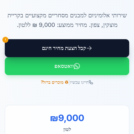
שירותי
אלומיניום למבנים מסחריים
מקצועיים ב
קריית
מוצקין
,
צפון
. מחיר ממוצע:
9,000
₪ ל
לטון
.
!
קבל הצעת מחיר חינם
וואטסאפ
|
חייגו עכשיו
♻️ מוכרים ברזל?
₪
9,000
לטון