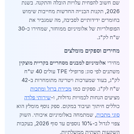
שם חשוב להפחית עלויות הובלה והתקנה. בשנת
2026, תקנות הבנייה החדשות מחייבות שימוש
בחומרים ידידותיים לסביבה, מה שמגביר את
הפופולריות של אלומיניום ממוחזר, שמחירו כ-30
ש"ח לק"ג.
מחירים וספקים מומלצים
מחירי
אלומיניום למבנים מסחריים בקריית מוצקין
משתנים לפי סוג: פרופילי TPE עולים 40 ש"ח
לק"ג, בעוד שמערכות ויטרינה מתומחרות ב-42
ש"ח לק"ג. ספקים כמו
מכירת ברזל ומתכות
מציעים הנחות לכמויות גדולות, ו-
שירותי פלדה
כוללים חיתוך ועיבוד במקום. ספק נוסף מומלץ הוא
סוגי מתכות
, שמתמחה באלומיניום איכותי. השוק
צפוי לגדול ב-10% נוספים עד סוף 2026, בעקבות
השקעות תשתית ממשלתיות.