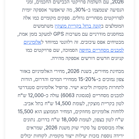
2026, עם השלמת פרויקטי הכבישים החכמים, זמני
הנסיעה יצטמצמו ב-30%, מה שיאפשר אספקה יומית
לפרויקטים מסחריים גדולים. ספקים מקומיים כמו אלה
המומלצים ב
קונה ברזל בקריית מוצקין
משתמשים
במחסנים מודרניים עם מערכות GPS למעקב בזמן אמת,
מבטיחים אפס עיכובים. זה רלוונטי במיוחד ל
אלומיניום
למבנים מסחריים בחיפה
הסמוכה, שם פרויקטים כמו
קניונים חדשים דורשים אספקה מהירה.
מבחינת מחירים, בשנת 2026, מחירי האלומיניום באזור
צפון נמוכים ב-15-20% ממחירי המרכז והדרום, הודות
לתחרות מקומית וליבוא ישיר. פרופיל אלומיניום סטנדרטי
למבנים מסחריים (סגסוגת 6063) עולה כ-12,000 ש"ח
לטון בקריית מוצקין, לעומת 14,500 ש"ח בתל אביב.
ללוחות אלומיניום מחוזקים, המחיר הממוצע הוא 15,500
ש"ח לטון בצפון, לעומת 18,000 ש"ח בדרום. נתונים
אלה מבוססים על סקרי שוק משנת 2026, שמראים
ירידה נוספת בזכות יעילות ייצור מקומית. לקוחות יכולים