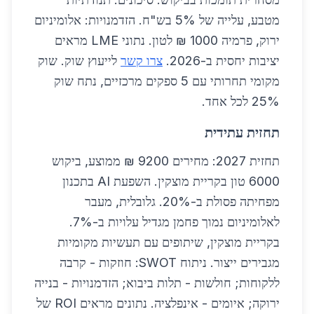
מטבע, עלייה של 5% בש"ח. הזדמנויות: אלומיניום
ירוק, פרמיה 1000 ₪ לטון. נתוני LME מראים
יציבות יחסית ב-2026.
צרו קשר
לייעוץ שוק. שוק
מקומי תחרותי עם 5 ספקים מרכזיים, נתח שוק
25% לכל אחד.
תחזית עתידית
תחזית 2027: מחירים 9200 ₪ ממוצע, ביקוש
6000 טון בקריית מוצקין. השפעת AI בתכנון
מפחיתה פסולת ב-20%. גלובלית, מעבר
לאלומיניום נמוך פחמן מגדיל עלויות ב-7%.
בקריית מוצקין, שיתופים עם תעשיות מקומיות
מגבירים ייצור. ניתוח SWOT: חוזקות - קרבה
ללקוחות; חולשות - תלות ביבוא; הזדמנויות - בנייה
ירוקה; איומים - אינפלציה. נתונים מראים ROI של