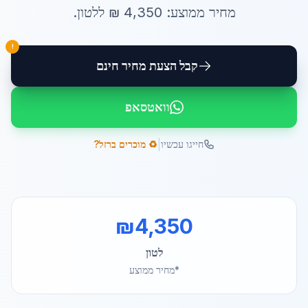
מחיר ממוצע:
4,350
₪ ל
לטון
.
!
קבל הצעת מחיר חינם
וואטסאפ
|
חייגו עכשיו
♻️ מוכרים ברזל?
₪
4,350
לטון
*מחיר ממוצע