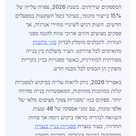
המספקים שירותים. בשנת 2026, צפויה עלייה של
15% בייצור מקומי, בעיקר בשל השקעות במפעלים
חדשים. השוק רגיש לשינויי מחירי אנרגיה, אך
ספקים מציעים חוזים ארוכי טווח להגנה מפני
תנודות. לקבלנים מומלץ לבדוק
סוגי מתכות
מתאימים לכל פרויקט. העיר משלבת בין בנייה
מסורתית למודרנית, כאשר מסגרות בניין בקריית
מוצקין הן הבסיס לכל מבנה חדש.
באפריל 2026, ניתן לראות עלייה בביקוש למסגרות
קלות ממתכות מחוזקות, המאפשרות בנייה מהירה
יותר. ספקים כמו 'מסגרות צפון' מציעים מלאי של
אלפי טונות, עם זמני אספקה של 48 שעות.
השוואה לנהריה מראה ביקוש דומה אך פחות
תחרותי, בעוד בנצרת
מסגרות בניין בנצרת
מתמקדות בבנייה ציבורית. בקריית מוצקין,