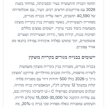
תחומי הבנייה והתעשייה בעיר ובסביבתה, במיוחד בשנת
2026 עם פרויקטים חדשים רבים. העיר, עם אוכלוסייתה
של 40,590 תושבים, רואה עלייה בבנייה מגורים,
מסחרית ותעשייתית, כאשר מסגרות בניין בקריית מוצקין
משמשות כיסוד מבניי עיקרי. יישומים נפוצים כוללים
תמיכות בגגות, קירות מסך, גדרות תעשייתיות ושערים
אוטומטיים, תוך שימוש בפלדה איכותית עמידה בתנאי מזג
אוויר צפוניים.
יישומים בבנייה מגורים בקריית מוצקין
בבנייה מגורים, מסגרות בניין בקריית מוצקין משמשות
ליצירת מרפסות, גלריות ומבנים מודולריים. פרויקט 'מוצקין
גרין' ב-2026 כולל 500 יחידות דיור עם מסגרות פלדה
קלות במשקל 12 שקלים לק"ג, המאפשרות בנייה מהירה.
קבלנים משתמשים בפרופילי C ו-U לתמיכה בקירות גבס,
עם עלויות התקנה של 15,000-30,000 שקלים לדירה.
השימוש במסגרות כאלה מפחית זמני בנייה ב-20%, מה