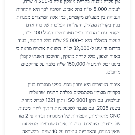
טון פלדה מבנית בקריית מוצקין עולה כ-4,200 ש"ח,
לעומת 5,000 ש"ח בתל אביב. הסיבה לכך היא התחרות
הגבוהה בין מפעלים מקומיים, כמו אלה המייצרים מסגרות
בניין בקריית מוצקין, והעלויות הנמוכות של כוח אדם
מקומי. עבור מסגרת בניין סטנדרטית בגודל 100 מ"ר,
העלות הכוללת היא כ-25,000 ש"ח כולל התקנה, בעוד
בדרום זה יגיע ל-32,000 ש"ח. השוואה ארצית מראה כי
באזור הצפון, כולל קריית מוצקין, החיסכון השנתי לקבלן
בינוני יכול להגיע ל-150,000 ש"ח בלבד על פרויקטים
מרובים.
איכות המוצרים היא יתרון נוסף. ספקי מסגרות בניין
בקריית מוצקין משתמשים בפלדה תקנית ישראלית
ועולמית, עם תקן ISO 9001 ותקן 1221 לברזל מחוזק.
בשנת 2026, עם מעבר לטכנולוגיות ריתוך לייזר ומכונות
CNC מתקדמות, העמידות של המסגרות גבוהה פי 2 מזו
של מוצרים מיובאים. בדיקות איכות שבועיות מבטיחות
שאין פגמים, והאחריות עומדת על 10 שנים. בהשוואה