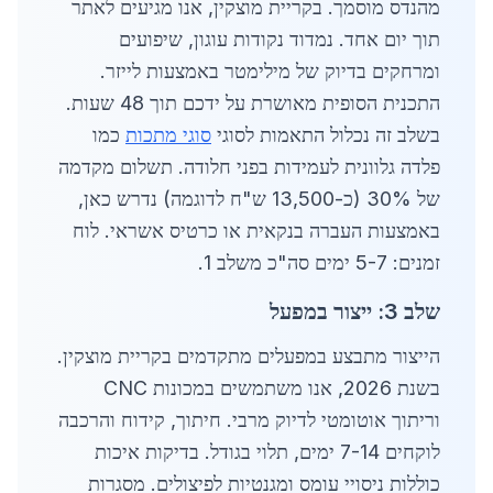
מהנדס מוסמך. בקריית מוצקין, אנו מגיעים לאתר
תוך יום אחד. נמדוד נקודות עוגון, שיפועים
ומרחקים בדיוק של מילימטר באמצעות לייזר.
התכנית הסופית מאושרת על ידכם תוך 48 שעות.
בשלב זה נכלול התאמות לסוגי
סוגי מתכות
כמו
פלדה גלוונית לעמידות בפני חלודה. תשלום מקדמה
של 30% (כ-13,500 ש"ח לדוגמה) נדרש כאן,
באמצעות העברה בנקאית או כרטיס אשראי. לוח
זמנים: 5-7 ימים סה"כ משלב 1.
שלב 3: ייצור במפעל
הייצור מתבצע במפעלים מתקדמים בקריית מוצקין.
בשנת 2026, אנו משתמשים במכונות CNC
וריתוך אוטומטי לדיוק מרבי. חיתוך, קידוח והרכבה
לוקחים 7-14 ימים, תלוי בגודל. בדיקות איכות
כוללות ניסויי עומס ומגנטיות לפיצולים. מסגרות