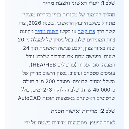
שלב 1: ייעוץ ראשוני והצעת מחיר
תהליך ההזמנה של מסגרות בניין בקריית מוצקין
מתחיל בשלב הייעוץ הראשוני. בשנת 2026, צרו
קשר דרך
צרו קשר
או בקשו
הצעת מחיר
מקוונת.
צוות המומחים שלנו, בעל ניסיון של למעלה מ-20
שנה באזור צפון, יקבע פגישה ראשונית תוך 24
שעות. בפגישה ננתח את הצרכים שלכם: גודל
המבנה, סוג הפלדה (פרופילים HEA/HEB),
עומסים סטטיים ועיצוב. נספק חישוב מדויק של
משקל ומחיר, לדוגמה, מסגרת 200 מ"ר תעלה
כ-45,000 ש"ח. שלב זה לוקח 2-3 ימים, כולל
שרטוטים ראשוניים באמצעות תוכנת AutoCAD.
שלב 2: מדידות ואישור תכנית
לאחר הייעוץ, מתבצעות מדידות בשטח על ידי