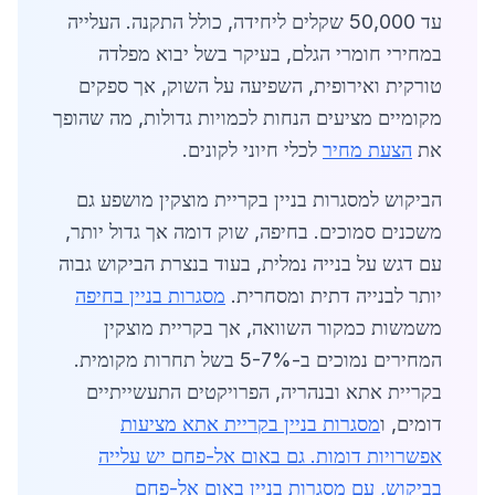
עד 50,000 שקלים ליחידה, כולל התקנה. העלייה
במחירי חומרי הגלם, בעיקר בשל יבוא מפלדה
טורקית ואירופית, השפיעה על השוק, אך ספקים
מקומיים מציעים הנחות לכמויות גדולות, מה שהופך
את
הצעת מחיר
לכלי חיוני לקונים.
הביקוש למסגרות בניין בקריית מוצקין מושפע גם
משכנים סמוכים. בחיפה, שוק דומה אך גדול יותר,
עם דגש על בנייה נמלית, בעוד בנצרת הביקוש גבוה
יותר לבנייה דתית ומסחרית.
מסגרות בניין בחיפה
משמשות כמקור השוואה, אך בקריית מוצקין
המחירים נמוכים ב-5-7% בשל תחרות מקומית.
בקריית אתא ובנהריה, הפרויקטים התעשייתיים
דומים, ו
מסגרות בניין בקריית אתא מציעות
אפשרויות דומות. גם באום אל-פחם יש עלייה
בביקוש, עם
מסגרות בניין באום אל-פחם