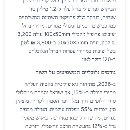
מואצת במרכז הארץ ובצפון, כולל קריית מוצקין.
הביקוש לפרופילי ברזל עלה ל-1.2 מיליון טון
שנתית, בעיקר בגלל פרויקטי תשתיות ממשלתיים
כמו כבישים חכמים ומגדלי מגורים. מחירי ברזל
יציבים: פרופיל מקבילי 100x50mm עולה 3,200
₪ לטון, זווית 50x50x5mm ב-3,800 ₪ לטון,
בשל יציבות במחירי עפרות הברזל הגלובליים
ב-120 דולר לטון.
גורמים גלובליים המשפיעים על השוק
ב-2026, מתיחות גיאופוליטית באסיה העלתה
מחירי הובלה ב-15%, אך ישראל נהניתת ממסלולי
סחר חלופיים דרך נמל חיפה הסמוך לקריית מוצקין.
סין, יצרנית 55% מפלדה עולמית, הטילה מכסים
נגדיים, מה שהוזיל יבוא מאירופה. ביקוש מקומי
גדל ב-12% בתעשיית הרכב החשמלי, דורשת