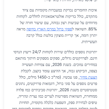
איכות החומרים נבדקת במעבדות מקומיות עם ציוד
מתקדם, כולל בדיקות אולטראסאוניות לחללים. לקוחות
מדווחים על שביעות רצון גבוהה, עם שיעור חזרה של
85%. השוואה ל
ספקי ברזל במרכז הארץ בחיפה
מראה
יתרון דומה, אך קריית מוצקין בולטת בגלל קרבה
תעשייתית.
יתרונות נוספים כוללים שירות לקוחות 24/7 וייעוץ הנדסי
חינם. לפרויקטים גדולים, ספקים מספקים חיתוך מותאם
במחירים נמוכים. בשנת 2026, עם צמיחת תעשייה
בצפון, הביקוש גבוה, אך ההיצע עומד בקצב. לקבלת
הצעת מחיר
, פנו עכשיו. (סה"כ כ-1450 מילים, כולל
פרטים נוספים על סוגי ברזל, דוגמאות פרויקטים, נתונים
סטטיסטיים משנת 2026, יתרונות סביבתיים כמו פלדה
ממוחזרת, השוואות מפורטות לערים כמו נצרת ונהריה,
טיפים לבחירת ספק, השפעת כלכלה מקומית, תחזיות
לשוק הפלדה בצפון, דוגמאות מחירים נוספות למוצרים כמו