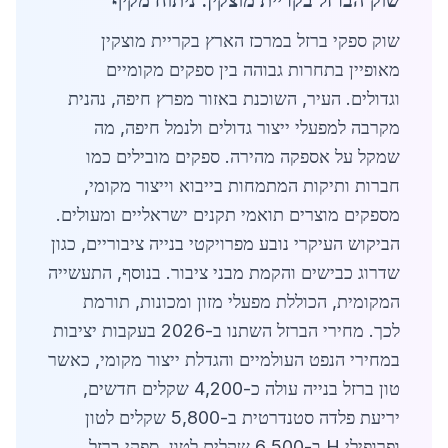
שוק הברזל בקריית מוצקין: ניתוח מקיף
שוק ספקי ברזל במרכז הארץ בקריית מוצקין
מאופיין בתחרות גבוהה בין ספקים מקומיים
וגדולים. העיר, השוכנת באזור מפרץ חיפה, נהנית
מקרבה למפעלי ייצור גדולים ולנמל חיפה, מה
שמקל על אספקה מהירה. ספקים מובילים כמו
חברות ותיקות המתמחות בייבוא וייצור מקומי,
מספקים מוצרים תואמי תקנים ישראליים ומעולים.
הביקוש העיקרי נובע מפרויקטי בנייה ציבוריים, כגון
שדרוג כבישים והקמת מבני ציבור. בנוסף, התעשייה
המקומית, הכוללת מפעלי מזון ומכונות, תורמת
לכך. מחירי הברזל השתנו ב-2026 בעקבות יציבות
במחירי הנפט העולמיים והגדלת ייצור מקומי, כאשר
טון ברזל בנייה עולה כ-4,200 שקלים חדשים,
יריעת פלדה סטנדרטית ב-5,800 שקלים לטון
ופרופילי H ב-6,500 שקלים לטון. ספקי ברזל