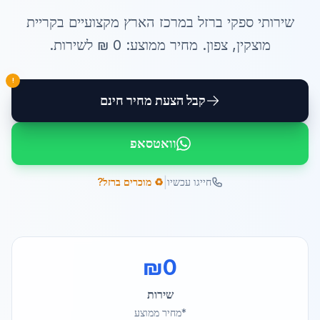
שירותי
ספקי ברזל במרכז הארץ
מקצועיים ב
קריית
מוצקין
,
צפון
. מחיר ממוצע:
0
₪ ל
שירות
.
!
קבל הצעת מחיר חינם
וואטסאפ
|
חייגו עכשיו
♻️ מוכרים ברזל?
₪
0
שירות
*מחיר ממוצע