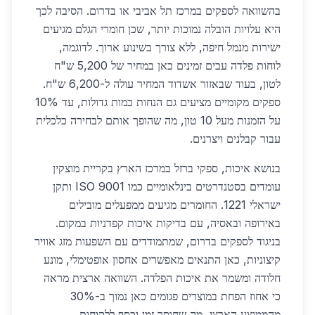
בהשוואה לספקים במרכז תל אביבי או בדרום. הסיבה לכך
היא עלויות הובלה נמוכות יותר, שכן חומרי הגלם מגיעים
ישירות מנמל חיפה, ללא צורך בשינוע ארוך. לדוגמה,
לוחות פלדה עבים זמינים כאן במחיר של 5,200 ש"ח
לטון, בעוד שבאזור אשדוד המחיר עולה ל-6,200 ש"ח.
ספקים מקומיים מציעים גם הנחות כמות גדולות, עד 10%
על הזמנות מעל 10 טון, מה שהופך אותם לבחירה כלכלית
עבור קבלנים ויצרנים.
בנושא איכות, ספקי ברזל במרכז הארץ בקריית מוצקין
עומדים בסטנדרטים בינלאומיים כמו ISO 9001 ותקן
ישראלי 1221. החומרים מגיעים ממפעלים מובילים
באירופה ובאסיה, עם בדיקות איכות קפדניות במקום.
בניגוד לספקים בדרום, שמתמודדים עם השפעות מזג אוויר
קיצוניות, כאן התנאים מאפשרים אחסון אופטימלי, מונע
חלודה ומשמר את איכות הפלדה. השוואה ארצית מראה
כי אחוז הפחת במוצרים פגומים כאן נמוך ב-30%
מהממוצע הארצי, מה שחוסך זמן וכסף ללקוחות.