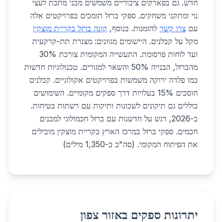
חדש. גם בפארקים ציבוריים משמשים מבני מתכת לעצי
נוי ומתקני משחקים. ספקי ברזל תומכים בפרויקטים אלה
עם
צרו קשר
להזמנות. בנוסף,
קונה ברזל בקריית מוצקין
מקל על קבלנים. היישומים מגוונים: מצנרת תת-קרקעית
ועד לוחות פרסומת. התעשייה המקומית צורכת 30%
מהברזל, הבנייה 50% והשאר למגורים. טכנולוגיות חדשות
כמו פלדה ירוקה משמשות בפרויקטים אקולוגיים. קבלנים
חוסכים 15% בעלויות דרך ספקים מקומיים. השימושים
כוללים גם תיקונים לשכונות ותיקות עם רשתות בטיחות.
ב-2026, דגש על חדשנות עם ברזל חכמולוגי למבנים
חכמים. ספקי ברזל במרכז הארץ בקריית מוצקין מובילים
את הפיתוח המקומי. (סה"כ כ-1,350 מילים)
יתרונות ספקים באזור צפון