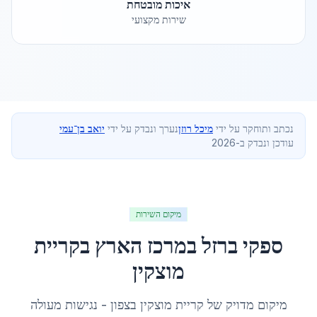
איכות מובטחת
שירות מקצועי
נכתב ותוחקר על ידי
מיכל רוזן
נערך ונבדק על ידי
יואב בן־עמי
עודכן ונבדק ב-2026
מיקום השירות
ספקי ברזל במרכז הארץ
ב
קריית
מוצקין
מיקום מדויק של
קריית מוצקין
ב
צפון
- נגישות מעולה