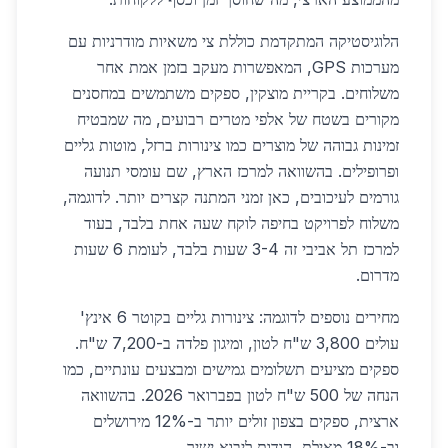
הלוגיסטיקה המתקדמת כוללת צי משאיות מודרניות עם
מערכות GPS, המאפשרות מעקב בזמן אמת אחר
משלוחים. בקריית מוצקין, ספקים משתמשים במחסנים
מקורים בשטח של אלפי מטרים רבועים, מה שמבטיח
זמינות גבוהה של מוצרים כמו צינורות ברזל, מוטות גליים
ופרופילים. בהשוואה למרכז הארץ, שם עומסי תנועה
גורמים לעיכובים, כאן זמני המתנה קצרים יותר. לדוגמה,
משלוח לפרויקט בחיפה לוקח שעה אחת בלבד, בעוד
למרכז תל אביבי זה 3-4 שעות בלבד, לעומת 6 שעות
מדרום.
מחירים נוספים לדוגמה: צינורות גליים בקוטר 6 אינץ'
עולים 3,800 ש"ח לטון, ומיגון פלדה ב-7,200 ש"ח.
ספקים מציעים תשלומים גמישים ומבצעים עונתיים, כמו
הנחה של 500 ש"ח לטון בפברואר 2026. בהשוואה
ארצית, ספקים בצפון זולים יותר ב-12% מירושלים
וב-18% מאילת, הודות ליבוא ישיר.