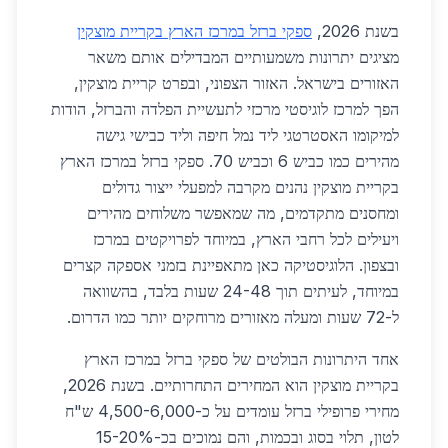
בשנת 2026,
ספקי ברזל במרכז הארץ בקריית מוצקין
מציגים יתרונות משמעותיים המבדילים אותם משאר
האזורים בישראל. האזור הצפוני, ובפרט קריית מוצקין,
הפך למרכז לוגיסטי מרכזי לתעשיית הפלדה והברזל, הודות
למיקומו האסטרטגי ליד נמל חיפה וליד כבישי גישה
מהירים כמו כביש 6 וכביש 70. ספקי ברזל במרכז הארץ
בקריית מוצקין נהנים מקרבה למפעלי ייצור גדולים
ומחסנים מתקדמים, מה שמאפשר משלוחים מהירים
ויעילים לכל רחבי הארץ, במיוחד לפרויקטים במרכז
ובצפון. הלוגיסטיקה כאן מתאפיינת בזמני אספקה קצרים
במיוחד, לעיתים תוך 24-48 שעות בלבד, בהשוואה
ל-72 שעות ומעלה מאזורים מרוחקים יותר כמו הדרום.
אחד היתרונות הבולטים של ספקי ברזל במרכז הארץ
בקריית מוצקין הוא המחירים התחרותיים. בשנת 2026,
מחירי פרופילי ברזל עומדים על כ-4,500-6,000 ש"ח
לטון, תלוי בסוג ובכמות, והם נמוכים בכ-15-20%