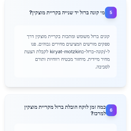
מי קונה ברזל יד שנייה בקריית מוצקין?
5
קונים ברזל משומש ומתכות בקריית מוצקין דרך
ספקים מורשים המציעים מחירים גבוהים. פנו
ל-/קונה-ברזל-בkiryat-motzkin לקבלת הצעת
מחיר מיידית. מיחזור מבטיח רווחיות ותורם
לסביבה.
כמה זמן לוקח הובלת ברזל מקריית מוצקין
6
למרכז?