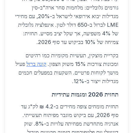
גורמים גלובליים: מלחמות סחר ארה"ב-סין
מגדילות יבוא אירופאי לישראל ב-20%, עם מחירי
LME לברזל ב-650 דולר לטון. אינפלציה גלובלית
של 4% משפיעה, אך שקל יציב מסייע. תחזית:
צמיחה של 10% בביקוש עד סוף 2026.
בקריית מוצקין, תעשיות מקומיות כמו רהיטים
ומכונות צורכות 15% משוק הצפון.
קונה ברזל
פעיל
מושך לקוחות פרטיים. השקעות במפעלים חכמים
מגדילות ייצור ב-12%.
תחזית 2026 ומגמות עתידיות
תחזית מומחים צופה מחירים ב-4.2 ₪ לק"ג עד
סוף 2026, עם ביקוש מוגבר מפיתוח תעשייתי.
אנרגיה מתחדשת מפחיתה עלויות ב-8%. שוק
דיגיטלי עם פלטפורמות הזמנה מקוונות מגדיל