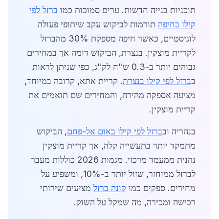
תוכניות בנייה חדשות. ערים סמוכות כמו
ברזל לפי
קילו בחיפה
תורמות לביקוש עקב שיתופי פעולה
לוגיסטיים, כאשר חיפה מספקת 30% מהברזל
לקריית מוצקין. בנצרת, הביקוש דומה אך במחירים
גבוהים יותר ב-0.3 ש"ח לק"ג, כפי שניתן לראות
ב
ברזל לפי קילו בנצרת
. קריית אתא, קרובה במיוחד,
מציעה אספקה מהירה, והמחירים שם תואמים את
קריית מוצקין.
בנהריה וב
ברזל לפי קילו באום אל-פחם
, הביקוש
מתמקד יותר בתעשייה קלה, אך קריית מוצקין
נהנית ממעמד מרכזי. מגמות 2026 כוללות מעבר
לברזל ממוחזר, שזול יותר ב-10%, ומשפיע על
מחירים. ספקים כמו
קונה ברזל
מציעים שירותי
רכישה ומכירה, מה שמקל על השוק.