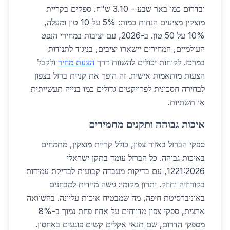
ובדרום כמו באר שבע - 3.10 ש"ח. ספקים בקריית
מוצקין מציעים הנחות כמות: 5% על 10 טון ומעלה,
10% על 50 טון. ב-2026, עם יציבות במחירי הנפט
העולמיים, המחירים יישארו יציבים, בניגוד לתנודות
במרכז. לקוחות יכולים להשוות דרך
הצעת מחיר
ולקבל
הצעות מותאמות אישית. זה הופך את קניית ברזל בצפון
לבחירה חסכונית לפרויקטים גדולים כמו בנייה תעשייתית
או תשתיות.
איכות גבוהה ותקנים מחמירים
ספקי הברזל באזור צפון, כולל קריית מוצקין, מתמחים
באיכות גבוהה. כל הברזל עומד בתקן ישראלי
1221:2026, עם בדיקות מעבדה קבועות לבדיקת עמידות
בקורוזיה וחוזק. יתרון מקומי: גישה מיידית למבחנים
באוניברסיטת חיפה, מה שמבטיח איכות עליונה. בהשוואה
ארצית, ספקי צפון מדווחים על אחוז פחת נמוך ב-8%
מספקי הדרום, שם תנאי אקלים קשים פוגעים באחסון.