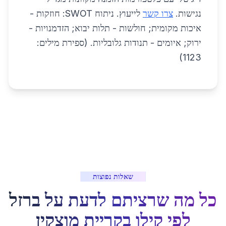
נגישות.
צרו קשר
לייעוץ. ניתוח SWOT: חוזקות -
איכות מקומית; חולשות - תלות יבוא; הזדמנויות -
ירוק; איומים - תנודות גלובליות. (ספירת מילים:
1123)
שאלות נפוצות
כל מה שרציתם לדעת על
ברזל
לפי קילו
ב
קריית מוצקין