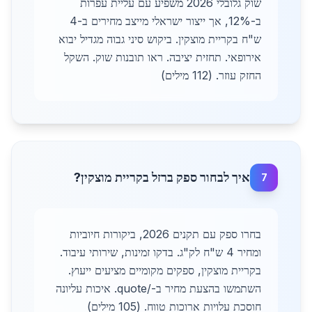
שוק גלובלי 2026 משפיע עם עליית עפרות
ב-12%, אך ייצור ישראלי מייצב מחירים ב-4
ש"ח בקריית מוצקין. ביקוש סיני גבוה מגדיל יבוא
אירופאי. תחזית יציבה. ראו תובנות שוק. השקל
החזק עוזר. (112 מילים)
איך לבחור ספק ברזל בקריית מוצקין?
7
בחרו ספק עם תקנים 2026, ביקורות חיוביות
ומחיר 4 ש"ח לק"ג. בדקו זמינות, שירותי עיבוד.
בקריית מוצקין, ספקים מקומיים מציעים ייעוץ.
השתמשו בהצעת מחיר ב-/quote. איכות עליונה
חוסכת עלויות ארוכות טווח. (105 מילים)