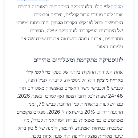
מוצקין
לפי קילו. הלוגיסטיקה המתקדמת באזור זה הופכת
אותו ליעד מועדף עבור קבלנים, יצרנים ופרטיים
המחפשים
ברזל לפי קילו בקריית מוצקין
. הנה ניתוח מפורט
של היתרונות העיקריים: לוגיסטיקה יעילה, מחירים
תחרותיים, איכות גבוהה והשוואה ארצית שמדגישה את
עליונות האזור.
לוגיסטיקה מתקדמת ומשלוחים מהירים
אחת הנקודות החזקות ביותר של ספקי
ברזל לפי קילו
בקריית מוצקין
היא הלוגיסטיקה. קרבתה לנמל חיפה,
לכביש 6 ולכבישי גישה ראשיים מאפשרת משלוחים תוך
24-48 שעות לכל רחבי הצפון ואף למרכז. בשנת 2026,
עם השקעות בתשתיות כמו הרחבת כביש 79, זמני
ההגעה ירדו ב-20% בהשוואה ל-2026. ספקים מקומיים
משתמשים בצי משאיות כבדות המותאמות לברזל, מה
שמבטיח בטיחות ואמינות. לדוגמה, הזמנה של 5 טון ברזל
יגיעה מקריית מוצקין לחיפה תוך שעה אחת בלבד.