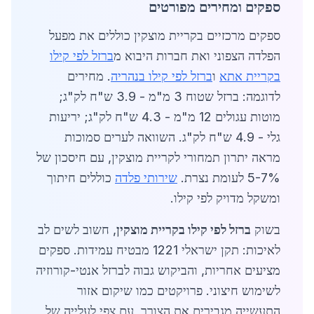
ספקים ומחירים מפורטים
ספקים מרכזיים בקריית מוצקין כוללים את מפעל
הפלדה הצפוני ואת חברות היבוא מ
ברזל לפי קילו
בקריית אתא
ו
ברזל לפי קילו בנהריה
. מחירים
לדוגמה: ברזל שטוח 3 מ"מ - 3.9 ש"ח לק"ג;
מוטות עגולים 12 מ"מ - 4.3 ש"ח לק"ג; יריעות
גלי - 4.9 ש"ח לק"ג. השוואה לערים סמוכות
מראה יתרון תמחורי לקריית מוצקין, עם חיסכון של
5-7% לעומת נצרת.
שירותי פלדה
כוללים חיתוך
ומשקל מדויק לפי קילו.
בשוק
ברזל לפי קילו בקריית מוצקין
, חשוב לשים לב
לאיכות: תקן ישראלי 1221 מבטיח עמידות. ספקים
מציעים אחריות, והביקוש גבוה לברזל אנטי-קורוזיה
לשימוש חיצוני. פרויקטים כמו שיקום אזור
התעשייה מגבירים את הצורך, עם צפי לעלייה של