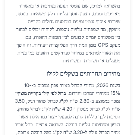
בהשוואה למרכז, שם עומסי תנועה בנתיבות או באשדוד
מאריכים זמנים, הצפון חוסך עלויות דלק ומשאיות. בנוסף,
שירותי איסוף עצמי זמינים במחסנים גדולים בקריית
מוצקין, מה שמפחית עלויות נוספות. לקוחות יכולים לבחור
בין משלוחים יומיים קבועים לבין הזמנות דחופות, עם
מעקב GPS בזמן אמת דרך אפליקציות ייעודיות. זה הופך
את האזור למתאים במיוחד לפרויקטים דחופים כמו בניית
מפעלים או תשתיות תעשייתיות.
מחירים תחרותיים בשקלים לקילו
בשנת 2026, מחירי הברזל באזור צפון נמוכים ב-10-
15% ממחירי המרכז והדרום.
ברזל לפי קילו בקריית מוצקין
נמכר בממוצע ב-2.80 ש"ח לק"ג לברזל שחור רגיל, 3.50
ש"ח לק"ג לברזל מגולוון ו-4.20 ש"ח לק"ג לברזל מחוזק.
הסיבות לכך כוללות קרבה למפעלי ייצור כמו אילת אשר
בצפון ומפחיתות עלויות הובלה. השוואה ארצית: בתל אביב
מחיר הברזל עולה ל-3.20 ש"ח לק"ג בשל הובלה ארוכה,