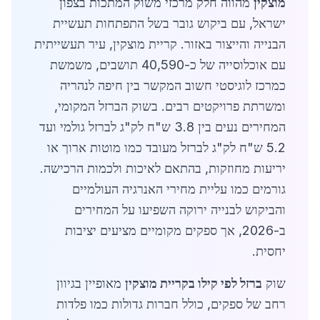
מוצקין
מהווה חלק מרכזי משוק המתכות בצפון
ישראל, עם ביקוש גובר בשל התפתחות תעשיית
הבנייה והייצור באזור. קריית מוצקין, עיר תעשייתית
עם אוכלוסייה של כ-40,590 תושבים, משמשת
כמרכז לוגיסטי חשוב המקשר בין חיפה לנהריה
ומשרתת פרויקטים רבים. בשוק הברזל המקומי,
המחירים נעים בין 3.8 ש"ח לק"ג לברזל גולמי ועד
5.2 ש"ח לק"ג לברזל מעובד כמו מוטות ארוך או
יריעות מחוזקות, בהתאם לאיכות ולכמות הרכישה.
גורמים כמו עליית מחירי האנרגיה העולמיים
והביקוש לבנייה ירוקה השפיעו על המחירים
ב-2026, אך ספקים מקומיים מציעים יציבות
יחסית.
שוק
ברזל לפי קילו בקריית מוצקין
מאופיין בגיוון
רחב של ספקים, כולל חברות גדולות כמו פלדות