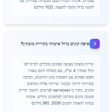
צפוניים. איכות תקנית 1221 מבטיחה עמידות. פנו
לקונה ברזל מקומי להצעה. (102 מילים)
איפה קונים ברזל איכותי בקריית מוצקין?
2
קריית מוצקין מציעה ספקים מובילים לברזל לפי
קילו במחיר 4 ש"ח, עם משלוח חינם באזור.
חפשו ספקים עם הסמכת מכון התקנים, תמיכה
בשירותי חיתוך ועיבוד. שירותי פלדה מקיפים
זמינים. בקרו ב-/services לפרטים. תושבי קריית
מוצקין נהנים מקרבה למחסנים גדולים. איכות
גבוהה תואמת תקנים 2026. (98 מילים)