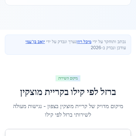
נכתב ותוחקר על ידי
מיכל רוזן
נערך ונבדק על ידי
יואב בן־עמי
עודכן ונבדק ב-2026
מיקום השירות
ברזל לפי קילו
ב
קריית מוצקין
מיקום מדויק של
קריית מוצקין
ב
צפון
- נגישות מעולה
לשירותי
ברזל לפי קילו