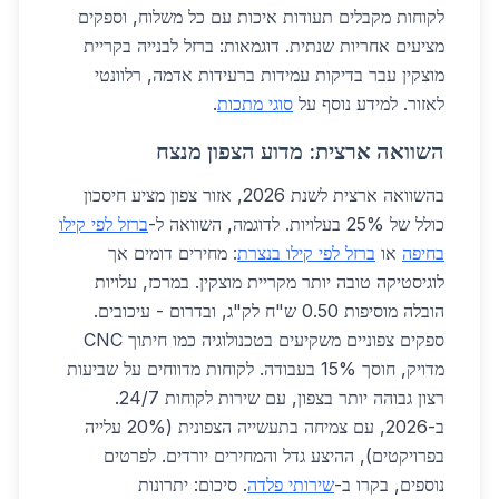
לקוחות מקבלים תעודות איכות עם כל משלוח, וספקים
מציעים אחריות שנתית. דוגמאות: ברזל לבנייה בקריית
מוצקין עבר בדיקות עמידות ברעידות אדמה, רלוונטי
לאזור. למידע נוסף על
סוגי מתכות
.
השוואה ארצית: מדוע הצפון מנצח
בהשוואה ארצית לשנת 2026, אזור צפון מציע חיסכון
כולל של 25% בעלויות. לדוגמה, השוואה ל-
ברזל לפי קילו
בחיפה
או
ברזל לפי קילו בנצרת
: מחירים דומים אך
לוגיסטיקה טובה יותר מקריית מוצקין. במרכז, עלויות
הובלה מוסיפות 0.50 ש"ח לק"ג, ובדרום - עיכובים.
ספקים צפוניים משקיעים בטכנולוגיה כמו חיתוך CNC
מדויק, חוסך 15% בעבודה. לקוחות מדווחים על שביעות
רצון גבוהה יותר בצפון, עם שירות לקוחות 24/7.
ב-2026, עם צמיחה בתעשייה הצפונית (20% עלייה
בפרויקטים), ההיצע גדל והמחירים יורדים. לפרטים
נוספים, בקרו ב-
שירותי פלדה
. סיכום: יתרונות