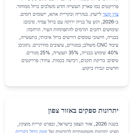
פרויקטים כמו פארק תעשייה חדש משלבים ברזל ממוחזר.
צרו קשר
לייעוץ. בנהריה ובקריית אתא, יישומים דומים.
ב-2026, דגש על בנייה ירוקה עם ברזל עמיד. סיכום:
שימושים רחבים תורמים להתפתחות העיר. הרחבה:
בבנייה, חישובי עומסים דורשים ברזל איכותי; בתעשייה,
עיבוד CNC משולב; במגורים, עיצובים מודרניים. נתונים:
40% שימוש בבנייה, 35% תעשייה, 25% מגורים.
טיפים: בדיקת תקנים, רכישה בכמות. עתיד: פרויקטים
חדשים יגבירו ביקוש.
יתרונות ספקים באזור צפון
בשנת 2026, אזור הצפון בישראל, ובפרט קריית מוצקין,
מציע יתרונות משמעותיים לרוכשים של
קונה ברזל בקריית