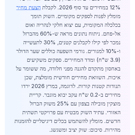
12% במחירים עד סוף 2026. לקבלת
הצעת מחיר
מומלץ לפנות לספקים מקומיים. השוק תומך
בכלכלה המקומית, עם יצוא חלקי לנהריה ואום
אל-פחם. ניתוח נתונים מראה ש-60% מהברזל
נמכר לפי קילו לקבלנים קטנים, 30% לתעשייה
ו-10% למגורים. גורמי השפעה כוללים שער הדולר
(3.9 ש"ח) ומדד המחירים. ספקים משקיעים
באחסון מתקדם להגנה מפני חלודה, מה ששומר על
איכות. השוואת מחירים חודשית מומלצת, שכן
תנודות קטנות קורות. לדוגמה, במרץ 2026 ירדו
מחירים ב-0.2 ש"ח עקב יבוא מוגבר. קריית
מוצקין מובילה בצפון עם 25% משוק הברזל
האזורי. עתיד השוק מבטיח עם פרויקטי תשתית
חדשים. מומלץ להשתמש בכלים דיגיטליים להזמנות
מהירות. סיכום: שוק יציב ומשגשג.